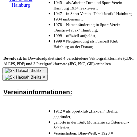
1945 = als Arbeiter Turn und Sport Verein
Hainburg 1934 reaktiviert;
1947 = in Sport Verein „Tabakfabrik“ Hainburg
1934 umbenannt;
1978 = Namensänderung in Sport Verein
„Austria-Tabak“ Hainburg;
1999 = offiziell aufgelöst;
1999 = Neugründung als Fussball Klub
Hainburg an der Donau;
Download:
Im Downloadpaket sind 4 verschiedene Vektorgrafikformate (CDR,
AI EPS, PDF) und 3 Pixelgrafikformate (JPG, PNG, GIF) enthalten.
×
×
Vereinsinformationen:
1912 = als Sportklub „Hakoah“ Bielitz
gegründet;
gehörte in der K&K Monarchie zu Österreich-
Schlesien;
Vereinsfarben: Blau-Weiß; – 1923 =