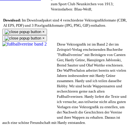
zum Sport Club Neunkirchen von 1913;
Vereinsfarben: Blau-Weiß;
Download:
Im Downloadpaket sind 4 verschiedene Vektorgrafikformate (CDR,
AI EPS, PDF) und 3 Pixelgrafikformate (JPG, PNG, GIF) enthalten.
×
×
Diese Vektorgrafik ist im Band 2 der im
Zeitspiel-Verlag erscheinenden Buchreihe
"Fußballvereine" mit Beiträgen von Carsten
Gier, Hardy Grüne, Hansjürgen Jablonski,
Bernd Sautter und Olaf Wuttke erschienen.
Der WaPPenSalon arbeitet bereits seit vielen
Jahren insbesondere mit Hardy Grüne
zusammen. Hardy und ich teilen dasselbe
Hobby. Wir sind beide Wappennarren und
recherchieren gerne nach alten
Fußballvereinen. Hardy liefert die Texte und
ich versuche, aus teilweise nicht allzu guten
Vorlagen eine Vektorgrafik zu erstellen, um
der Nachwelt die Geschichten der Vereine
und ihrer Wappen zu erhalten. Daraus ist
auch eine schöne Freundschaft mit Hardy entstanden.