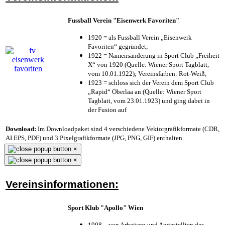
Fussball Verein "Eisenwerk Favoriten"
1920 = als Fussball Verein „Eisenwerk
Favoriten“ gegründet;
1922 = Namensänderung in Sport Club „Freiheit
X“ von 1920 (Quelle: Wiener Sport Tagblatt,
vom 10.01.1922); Vereinsfarben: Rot-Weiß;
1923 = schloss sich der Verein dem Sport Club
„Rapid“ Oberlaa an (Quelle: Wiener Sport
Tagblatt, vom 23.01.1923) und ging dabei in
der Fusion auf
Download:
Im Downloadpaket sind 4 verschiedene Vektorgrafikformate (CDR,
AI EPS, PDF) und 3 Pixelgrafikformate (JPG, PNG, GIF) enthalten.
×
×
Vereinsinformationen:
Sport Klub "Apollo" Wien
1908 – von Arbeitern und Angestellten der