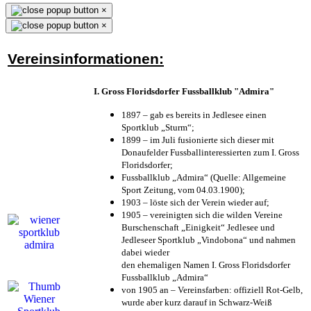
×
×
Vereinsinformationen:
I. Gross Floridsdorfer Fussballklub "Admira"
1897 – gab es bereits in Jedlesee einen
Sportklub „Sturm“;
1899 – im Juli fusionierte sich dieser mit
Donaufelder Fussballinteressierten zum I. Gross
Floridsdorfer
;
Fussballklub „Admira“ (Quelle: Allgemeine
Sport Zeitung, vom 04.03.1900);
1903 – löste sich der Verein wieder auf;
1905 – vereinigten sich die wilden Vereine
Burschenschaft „Einigkeit“ Jedlesee und
Jedleseer Sportklub „Vindobona“ und nahmen
dabei wieder
den ehemaligen Namen I. Gross Floridsdorfer
Fussballklub „Admira“
von 1905 an – Vereinsfarben: offiziell Rot-Gelb,
wurde aber kurz darauf in Schwarz-Weiß