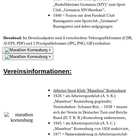
„Rudolfsheimer Germania (XIV)“ zum Sport
Club „Germania XIV-Horekan“;
1940 = Fusion mit dem Fussball Club
Baumgarten zum Sportclub „Germania“
Baumgarten und dabei aufgegangen
Download:
Im Downloadpaket sind 4 verschiedene Vektorgrafikformate (CDR,
AI EPS, PDF) und 3 Pixelgrafikformate (JPG, PNG, GIF) enthalten.
×
×
Vereinsinformationen:
Arbeiter Sport Klub "Marathon" Korneuburg
1926 = als Arbeitersportklub (A. S. K.)
„Marathon“ Korneuburg gegründet;
Vereinsfarben: Schwarz-Rot; – 1938 = musste
sich der Verein in Deutscher Turn und Reichs
Bund (D. T. R. B.) Korneuburg umbenennen;
1945 = als Arbeitersportclub (A. S. C.)
„Marathon“ Korneuburg von 1926 reaktiviert;
19?? = Namensänderung in Arbeitersportclub