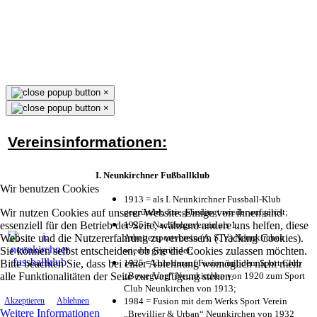
×
×
Vereinsinformationen:
I. Neunkirchner Fußballklub
Wir benutzen Cookies
1913 = als I. Neunkirchner Fussball-Klub
Wir nutzen Cookies auf unserer Website. Einige von ihnen sind
gegründet, kriegsbedingt wieder aufgelöst;
essenziell für den Betrieb der Seite, während andere uns helfen, diese
1925 = Nachfolgeverein als 1.
Website und die Nutzererfahrung zu verbessern (Tracking Cookies).
Arbeitersportverein (A. S. V.) Neunkirchen
Sie können selbst entscheiden, ob Sie die Cookies zulassen möchten.
wieder gegründet;
Bitte beachten Sie, dass bei einer Ablehnung womöglich nicht mehr
1925 = kurz darauf Fusion mit dem Sport Club
alle Funktionalitäten der Seite zur Verfügung stehen.
„Bewegung“ Neunkirchen von 1920 zum Sport
Club Neunkirchen von 1913;
1984 = Fusion mit dem Werks Sport Verein
Akzeptieren
Ablehnen
Weitere Informationen
„Brevillier & Urban“ Neunkirchen von 1932