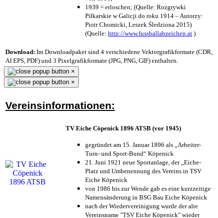
1939 = erloschen; (Quelle: Rozgrywki
Piłkarskie w Galicji do roku 1914 – Autorzy:
Piotr Chomicki, Leszek Śledziona 2015)
(Quelle:
http://www.fussballabzeichen.at
)
Download:
Im Downloadpaket sind 4 verschiedene Vektorgrafikformate (CDR,
AI EPS, PDF) und 3 Pixelgrafikformate (JPG, PNG, GIF) enthalten.
×
×
Vereinsinformationen:
TV Eiche Cöpenick 1896 ATSB (vor 1945)
gegründet am 15. Januar 1896 als „Arbeiter-
Turn- und Sport-Bund“ Köpenick
21. Juni 1921 neue Sportanlage, der „Eiche-
Platz und Umbenennung des Vereins in TSV
Eiche Köpenick
von 1986 bis zur Wende gab es eine kurzzeitige
Namensänderung in BSG Bau Eiche Köpenick
nach der Wiedervereinigung wurde der alte
Vereinsname "TSV Eiche Köpenick" wieder