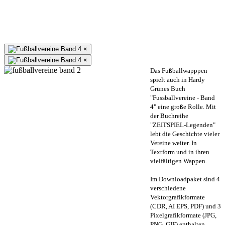
×
×
Das Fußballwapppen
spielt auch in Hardy
Grünes Buch
"Fussballvereine - Band
4" eine große Rolle. Mit
der Buchreihe
"ZEITSPIEL-Legenden"
lebt die Geschichte vieler
Vereine weiter. In
Textform und in ihren
vielfältigen Wappen.
Im Downloadpaket sind 4
verschiedene
Vektorgrafikformate
(CDR, AI EPS, PDF) und 3
Pixelgrafikformate (JPG,
PNG, GIF) enthalten.