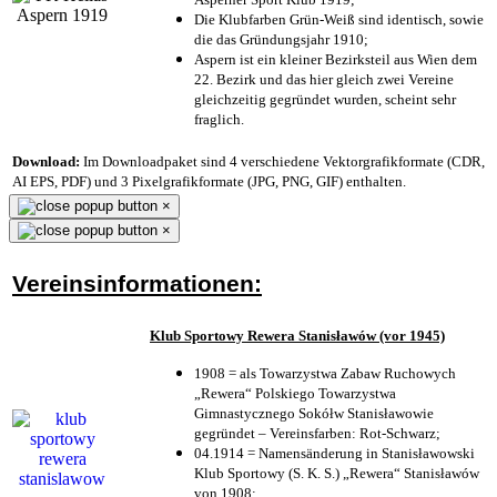
Die Klubfarben Grün-Weiß sind identisch, sowie
die das Gründungsjahr 1910
;
Aspern ist ein kleiner Bezirksteil aus Wien dem
22. Bezirk und das hier gleich zwei Vereine
gleichzeitig gegründet wurden, scheint sehr
fraglich.
Download:
Im Downloadpaket sind 4 verschiedene Vektorgrafikformate (CDR,
AI EPS, PDF) und 3 Pixelgrafikformate (JPG, PNG, GIF) enthalten.
×
×
Vereinsinformationen:
Klub Sportowy Rewera Stanisławów (vor 1945)
1908 = als Towarzystwa Zabaw Ruchowych
„Rewera“ Polskiego Towarzystwa
Gimnastycznego Sokółw Stanisławowie
gegründet – Vereinsfarben: Rot-Schwarz;
04.1914 = Namensänderung in Stanisławowski
Klub Sportowy (S. K. S.) „Rewera“ Stanisławów
von 1908;