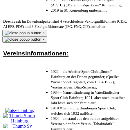
(A. S. C.) „Marathon-Sparkasse“ Korneuburg;
2019 in SC Korneuburg umbenannt
Download:
Im Downloadpaket sind 4 verschiedene Vektorgrafikformate (CDR,
AI EPS, PDF) und 3 Pixelgrafikformate (JPG, PNG, GIF) enthalten.
×
×
Vereinsinformationen:
1921 = als Arbeiter Sport Club „Sturm“
Hainburg an der Donau gegründet; (Quelle:
Wiener Sport Tagblatt, vom 13.04.1922);
Vereinsfarben: Blau-Schwarz;
1934 = Namensänderung in Vaterländischer
Sport Club Hainburg 1921, aber noch im selben
Jahr löste sich der Verein auf;
1919 = Gründung Hainburger Sport Club,
welcher sich 1932 auflöste;
1934 = entstand aus den beiden aufgelösten
Vereinen der Sport Verein „Tabakfabrik“
Hainburg neu;