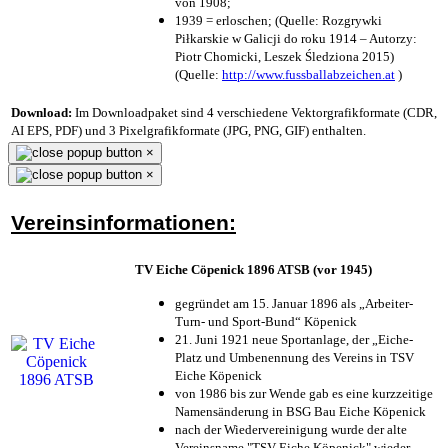
von 1908;
1939 = erloschen; (Quelle: Rozgrywki
Piłkarskie w Galicji do roku 1914 – Autorzy:
Piotr Chomicki, Leszek Śledziona 2015)
(Quelle:
http://www.fussballabzeichen.at
)
Download:
Im Downloadpaket sind 4 verschiedene Vektorgrafikformate (CDR,
AI EPS, PDF) und 3 Pixelgrafikformate (JPG, PNG, GIF) enthalten.
×
×
Vereinsinformationen:
TV Eiche Cöpenick 1896 ATSB (vor 1945)
gegründet am 15. Januar 1896 als „Arbeiter-
Turn- und Sport-Bund“ Köpenick
21. Juni 1921 neue Sportanlage, der „Eiche-
Platz und Umbenennung des Vereins in TSV
Eiche Köpenick
von 1986 bis zur Wende gab es eine kurzzeitige
Namensänderung in BSG Bau Eiche Köpenick
nach der Wiedervereinigung wurde der alte
Vereinsname "TSV Eiche Köpenick" wieder