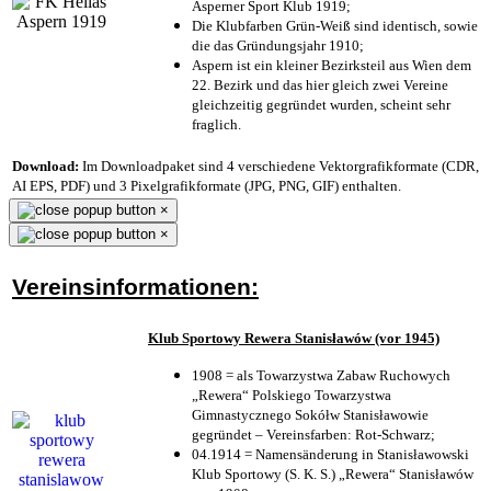
Asperner Sport Klub 1919
;
Die Klubfarben Grün-Weiß sind identisch, sowie
die das Gründungsjahr 1910
;
Aspern ist ein kleiner Bezirksteil aus Wien dem
22. Bezirk und das hier gleich zwei Vereine
gleichzeitig gegründet wurden, scheint sehr
fraglich.
Download:
Im Downloadpaket sind 4 verschiedene Vektorgrafikformate (CDR,
AI EPS, PDF) und 3 Pixelgrafikformate (JPG, PNG, GIF) enthalten.
×
×
Vereinsinformationen:
Klub Sportowy Rewera Stanisławów (vor 1945)
1908 = als Towarzystwa Zabaw Ruchowych
„Rewera“ Polskiego Towarzystwa
Gimnastycznego Sokółw Stanisławowie
gegründet – Vereinsfarben: Rot-Schwarz;
04.1914 = Namensänderung in Stanisławowski
Klub Sportowy (S. K. S.) „Rewera“ Stanisławów