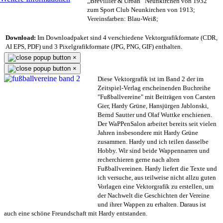
„Brevillier & Urban“ Neunkirchen von 1932
zum Sport Club Neunkirchen von 1913;
Vereinsfarben: Blau-Weiß;
Download:
Im Downloadpaket sind 4 verschiedene Vektorgrafikformate (CDR,
AI EPS, PDF) und 3 Pixelgrafikformate (JPG, PNG, GIF) enthalten.
×
×
Diese Vektorgrafik ist im Band 2 der im
Zeitspiel-Verlag erscheinenden Buchreihe
"Fußballvereine" mit Beiträgen von Carsten
Gier, Hardy Grüne, Hansjürgen Jablonski,
Bernd Sautter und Olaf Wuttke erschienen.
Der WaPPenSalon arbeitet bereits seit vielen
Jahren insbesondere mit Hardy Grüne
zusammen. Hardy und ich teilen dasselbe
Hobby. Wir sind beide Wappennarren und
recherchieren gerne nach alten
Fußballvereinen. Hardy liefert die Texte und
ich versuche, aus teilweise nicht allzu guten
Vorlagen eine Vektorgrafik zu erstellen, um
der Nachwelt die Geschichten der Vereine
und ihrer Wappen zu erhalten. Daraus ist
auch eine schöne Freundschaft mit Hardy entstanden.