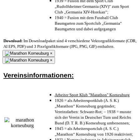
1939 = Fusion mit dem Sport Club
„Rudolfsheimer Germania (XIV)“ zum Sport
Club „Germania XIV-Horekan“;
1940 = Fusion mit dem Fussball Club
Baumgarten zum Sportclub „Germania“
Baumgarten und dabei aufgegangen
Download:
Im Downloadpaket sind 4 verschiedene Vektorgrafikformate (CDR,
AI EPS, PDF) und 3 Pixelgrafikformate (JPG, PNG, GIF) enthalten.
×
×
Vereinsinformationen:
Arbeiter Sport Klub "Marathon" Korneuburg
1926 = als Arbeitersportklub (A. S. K.)
„Marathon“ Korneuburg gegründet;
Vereinsfarben: Schwarz-Rot; – 1938 = musste
sich der Verein in Deutscher Turn und Reichs
Bund (D. T. R. B.) Korneuburg umbenennen;
1945 = als Arbeitersportclub (A. S. C.)
„Marathon“ Korneuburg von 1926 reaktiviert;
19?? = Namensänderung in Arbeitersportclub