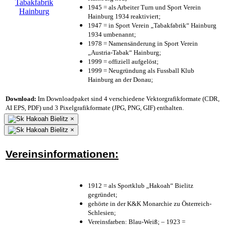
1945 = als Arbeiter Turn und Sport Verein
Hainburg 1934 reaktiviert;
1947 = in Sport Verein „Tabakfabrik“ Hainburg
1934 umbenannt;
1978 = Namensänderung in Sport Verein
„Austria-Tabak“ Hainburg;
1999 = offiziell aufgelöst;
1999 = Neugründung als Fussball Klub
Hainburg an der Donau;
Download:
Im Downloadpaket sind 4 verschiedene Vektorgrafikformate (CDR,
AI EPS, PDF) und 3 Pixelgrafikformate (JPG, PNG, GIF) enthalten.
×
×
Vereinsinformationen:
1912 = als Sportklub „Hakoah“ Bielitz
gegründet;
gehörte in der K&K Monarchie zu Österreich-
Schlesien;
Vereinsfarben: Blau-Weiß; – 1923 =