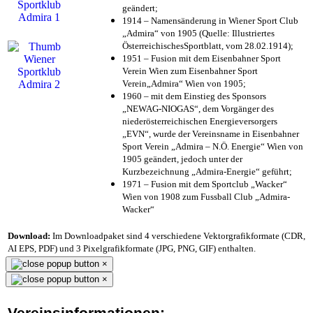
geändert;
1914 – Namensänderung in Wiener Sport Club
„Admira“ von 1905 (Quelle: Illustriertes
ÖsterreichischesSportblatt, vom 28.02.1914);
1951 – Fusion mit dem Eisenbahner Sport
Verein Wien zum Eisenbahner Sport
Verein„Admira“ Wien von 1905;
1960 – mit dem Einstieg des Sponsors
„NEWAG-NIOGAS“, dem Vorgänger des
niederösterreichischen Energieversorgers
„EVN“, wurde der Vereinsname in Eisenbahner
Sport Verein „Admira – N.Ö. Energie“ Wien von
1905 geändert, jedoch unter der
Kurzbezeichnung „Admira-Energie“ geführt;
1971 – Fusion mit dem Sportclub „Wacker“
Wien von 1908 zum Fussball Club „Admira-
Wacker“
Download:
Im Downloadpaket sind 4 verschiedene Vektorgrafikformate (CDR,
AI EPS, PDF) und 3 Pixelgrafikformate (JPG, PNG, GIF) enthalten.
×
×
Vereinsinformationen: