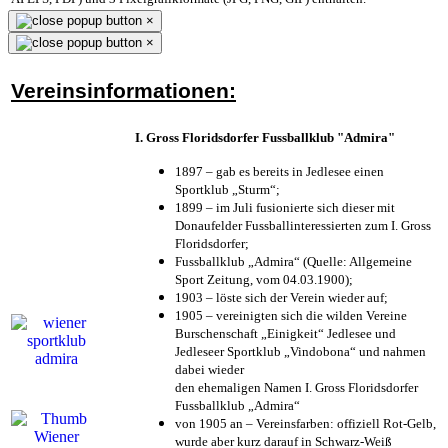
×
×
Vereinsinformationen:
I. Gross Floridsdorfer Fussballklub "Admira"
1897 – gab es bereits in Jedlesee einen
Sportklub „Sturm“;
1899 – im Juli fusionierte sich dieser mit
Donaufelder Fussballinteressierten zum I. Gross
Floridsdorfer
;
Fussballklub „Admira“ (Quelle: Allgemeine
Sport Zeitung, vom 04.03.1900);
1903 – löste sich der Verein wieder auf;
1905 – vereinigten sich die wilden Vereine
Burschenschaft „Einigkeit“ Jedlesee und
Jedleseer Sportklub „Vindobona“ und nahmen
dabei wieder
den ehemaligen Namen I. Gross Floridsdorfer
Fussballklub „Admira“
von 1905 an – Vereinsfarben: offiziell Rot-Gelb,
wurde aber kurz darauf in Schwarz-Weiß