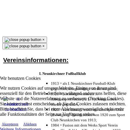
×
×
Vereinsinformationen:
I. Neunkirchner Fußballklub
Wir benutzen Cookies
1913 = als I. Neunkirchner Fussball-Klub
Wir nutzen Cookies auf unserer Website. Einige von ihnen sind
gegründet, kriegsbedingt wieder aufgelöst;
essenziell für den Betrieb der Seite, während andere uns helfen, diese
1925 = Nachfolgeverein als 1.
Website und die Nutzererfahrung zu verbessern (Tracking Cookies).
Arbeitersportverein (A. S. V.) Neunkirchen
Sie können selbst entscheiden, ob Sie die Cookies zulassen möchten.
wieder gegründet;
Bitte beachten Sie, dass bei einer Ablehnung womöglich nicht mehr
1925 = kurz darauf Fusion mit dem Sport Club
alle Funktionalitäten der Seite zur Verfügung stehen.
„Bewegung“ Neunkirchen von 1920 zum Sport
Club Neunkirchen von 1913;
Akzeptieren
Ablehnen
1984 = Fusion mit dem Werks Sport Verein
Weitere Informationen