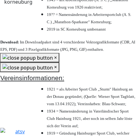
Korneuburg von 1926 reaktiviert;
19?? = Namensänderung in Arbeitersportclub (A. S.
C.) „Marathon-Sparkasse“ Korneuburg;
2019 in SC Korneuburg umbenannt
Download:
Im Downloadpaket sind 4 verschiedene Vektorgrafikformate (CDR, AI
EPS, PDF) und 3 Pixelgrafikformate (JPG, PNG, GIF) enthalten.
×
×
Vereinsinformationen:
1921 = als Arbeiter Sport Club „Sturm“ Hainburg an
der Donau gegründet; (Quelle: Wiener Sport Tagblatt,
vom 13.04.1922); Vereinsfarben: Blau-Schwarz;
1934 = Namensänderung in Vaterländischer Sport
Club Hainburg 1921, aber noch im selben Jahr löste
sich der Verein auf;
1919 = Gründung Hainburger Sport Club, welcher