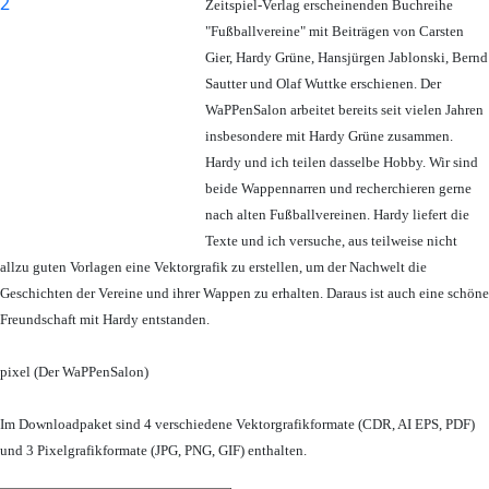
Zeitspiel-Verlag erscheinenden Buchreihe
"Fußballvereine" mit Beiträgen von Carsten
Gier, Hardy Grüne, Hansjürgen Jablonski, Bernd
Sautter und Olaf Wuttke erschienen. Der
WaPPenSalon arbeitet bereits seit vielen Jahren
insbesondere mit Hardy Grüne zusammen.
Hardy und ich teilen dasselbe Hobby. Wir sind
beide Wappennarren und recherchieren gerne
nach alten Fußballvereinen. Hardy liefert die
Texte und ich versuche, aus teilweise nicht
allzu guten Vorlagen eine Vektorgrafik zu erstellen, um der Nachwelt die
Geschichten der Vereine und ihrer Wappen zu erhalten. Daraus ist auch eine schöne
Freundschaft mit Hardy entstanden.
pixel (Der WaPPenSalon)
Im Downloadpaket sind 4 verschiedene Vektorgrafikformate (CDR, AI EPS, PDF)
und 3 Pixelgrafikformate (JPG, PNG, GIF) enthalten.