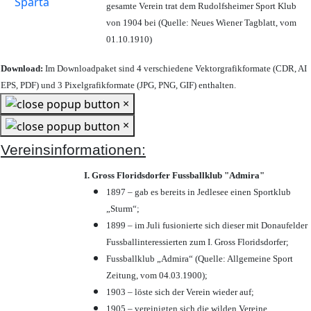
gesamte Verein trat dem Rudolfsheimer Sport Klub
von 1904 bei (Quelle: Neues Wiener Tagblatt, vom
01.10.1910)
Download:
Im Downloadpaket sind 4 verschiedene Vektorgrafikformate (CDR, AI
EPS, PDF) und 3 Pixelgrafikformate (JPG, PNG, GIF) enthalten.
×
×
Vereinsinformationen:
I. Gross Floridsdorfer Fussballklub "Admira"
1897 – gab es bereits in Jedlesee einen Sportklub
„Sturm“;
1899 – im Juli fusionierte sich dieser mit Donaufelder
Fussballinteressierten zum I. Gross Floridsdorfer
;
Fussballklub „Admira“ (Quelle: Allgemeine Sport
Zeitung, vom 04.03.1900);
1903 – löste sich der Verein wieder auf;
1905 – vereinigten sich die wilden Vereine