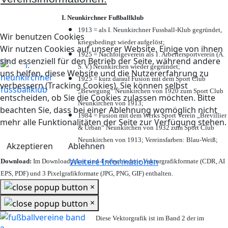
I. Neunkirchner Fußballklub
1913 = als I. Neunkirchner Fussball-Klub gegründet,
Wir benutzen Cookies
kriegsbedingt wieder aufgelöst;
Wir nutzen Cookies auf unserer Website. Einige von ihnen
1925 = Nachfolgeverein als 1. Arbeitersportverein (A.
sind essenziell für den Betrieb der Seite, während andere
S. V.) Neunkirchen wieder gegründet;
uns helfen, diese Website und die Nutzererfahrung zu
1925 = kurz darauf Fusion mit dem Sport Club
verbessern (Tracking Cookies). Sie können selbst
„Bewegung“ Neunkirchen von 1920 zum Sport Club
entscheiden, ob Sie die Cookies zulassen möchten. Bitte
Neunkirchen von 1913;
beachten Sie, dass bei einer Ablehnung womöglich nicht
1984 = Fusion mit dem Werks Sport Verein „Brevillier
mehr alle Funktionalitäten der Seite zur Verfügung stehen.
& Urban“ Neunkirchen von 1932 zum Sport Club
Neunkirchen von 1913; Vereinsfarben: Blau-Weiß;
Akzeptieren
Ablehnen
Weitere Informationen
Download:
Im Downloadpaket sind 4 verschiedene Vektorgrafikformate (CDR, AI
EPS, PDF) und 3 Pixelgrafikformate (JPG, PNG, GIF) enthalten.
×
×
Diese Vektorgrafik ist im Band 2 der im