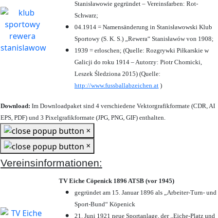
Stanisławowie gegründet – Vereinsfarben: Rot-
Schwarz;
04.1914 = Namensänderung in Stanisławowski Klub
Sportowy (S. K. S.) „Rewera“ Stanisławów von 1908;
1939 = erloschen; (Quelle: Rozgrywki Piłkarskie w
Galicji do roku 1914 – Autorzy: Piotr Chomicki,
Leszek Śledziona 2015) (Quelle:
http://www.fussballabzeichen.at
)
Download:
Im Downloadpaket sind 4 verschiedene Vektorgrafikformate (CDR, AI
EPS, PDF) und 3 Pixelgrafikformate (JPG, PNG, GIF) enthalten.
×
×
Vereinsinformationen:
TV Eiche Cöpenick 1896 ATSB (vor 1945)
gegründet am 15. Januar 1896 als „Arbeiter-Turn- und
Sport-Bund“ Köpenick
21. Juni 1921 neue Sportanlage, der „Eiche-Platz und