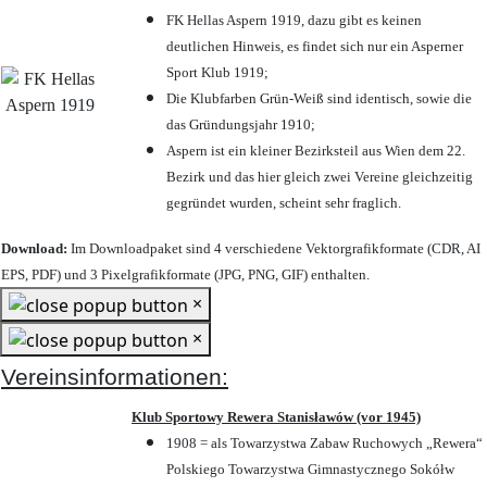
FK Hellas Aspern 1919, dazu gibt es keinen
deutlichen Hinweis, es findet sich nur ein Asperner
Sport Klub 1919
;
Die Klubfarben Grün-Weiß sind identisch, sowie die
das Gründungsjahr 1910
;
Aspern ist ein kleiner Bezirksteil aus Wien dem 22.
Bezirk und das hier gleich zwei Vereine gleichzeitig
gegründet wurden, scheint sehr fraglich.
Download:
Im Downloadpaket sind 4 verschiedene Vektorgrafikformate (CDR, AI
EPS, PDF) und 3 Pixelgrafikformate (JPG, PNG, GIF) enthalten.
×
×
Vereinsinformationen:
Klub Sportowy Rewera Stanisławów (vor 1945)
1908 = als Towarzystwa Zabaw Ruchowych „Rewera“
Polskiego Towarzystwa Gimnastycznego Sokółw