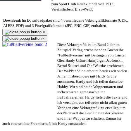
zum Sport Club Neunkirchen von 1913;
Vereinsfarben: Blau-Weiß;
Download:
Im Downloadpaket sind 4 verschiedene Vektorgrafikformate (CDR,
AI EPS, PDF) und 3 Pixelgrafikformate (JPG, PNG, GIF) enthalten.
×
×
Diese Vektorgrafik ist im Band 2 der im
Zeitspiel-Verlag erscheinenden Buchreihe
"Fußballvereine" mit Beiträgen von Carsten
Gier, Hardy Grüne, Hansjürgen Jablonski,
Bernd Sautter und Olaf Wuttke erschienen.
Der WaPPenSalon arbeitet bereits seit vielen
Jahren insbesondere mit Hardy Grüne
zusammen. Hardy und ich teilen dasselbe
Hobby. Wir sind beide Wappennarren und
recherchieren gerne nach alten
Fußballvereinen. Hardy liefert die Texte und
ich versuche, aus teilweise nicht allzu guten
Vorlagen eine Vektorgrafik zu erstellen, um
der Nachwelt die Geschichten der Vereine
und ihrer Wappen zu erhalten. Daraus ist
auch eine schöne Freundschaft mit Hardy entstanden.