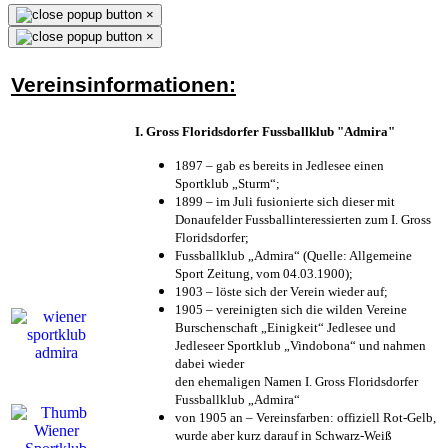
×
×
Vereinsinformationen:
I. Gross Floridsdorfer Fussballklub "Admira"
1897 – gab es bereits in Jedlesee einen
Sportklub „Sturm“;
1899 – im Juli fusionierte sich dieser mit
Donaufelder Fussballinteressierten zum I. Gross
Floridsdorfer
;
Fussballklub „Admira“ (Quelle: Allgemeine
Sport Zeitung, vom 04.03.1900);
1903 – löste sich der Verein wieder auf;
1905 – vereinigten sich die wilden Vereine
Burschenschaft „Einigkeit“ Jedlesee und
Jedleseer Sportklub „Vindobona“ und nahmen
dabei wieder
den ehemaligen Namen I. Gross Floridsdorfer
Fussballklub „Admira“
von 1905 an – Vereinsfarben: offiziell Rot-Gelb,
wurde aber kurz darauf in Schwarz-Weiß