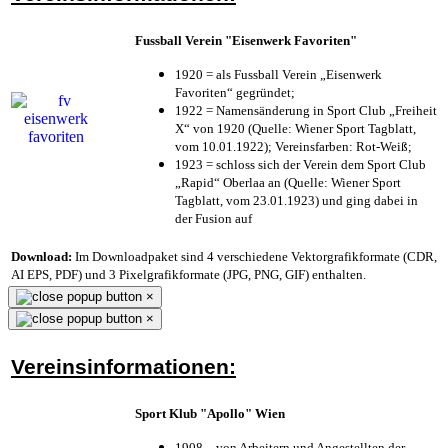
Fussball Verein "Eisenwerk Favoriten"
1920 = als Fussball Verein „Eisenwerk
Favoriten“ gegründet;
1922 = Namensänderung in Sport Club „Freiheit
X“ von 1920 (Quelle: Wiener Sport Tagblatt,
vom 10.01.1922); Vereinsfarben: Rot-Weiß;
1923 = schloss sich der Verein dem Sport Club
„Rapid“ Oberlaa an (Quelle: Wiener Sport
Tagblatt, vom 23.01.1923) und ging dabei in
der Fusion auf
Download:
Im Downloadpaket sind 4 verschiedene Vektorgrafikformate (CDR,
AI EPS, PDF) und 3 Pixelgrafikformate (JPG, PNG, GIF) enthalten.
×
×
Vereinsinformationen:
Sport Klub "Apollo" Wien
1908 – von Arbeitern und Angestellten der