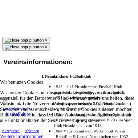
×
×
Vereinsinformationen:
I. Neunkirchner Fußballklub
Wir benutzen Cookies
1913 = als I. Neunkirchner Fussball-Klub
Wir nutzen Cookies auf unserer Website. Einige von ihnen sind
gegründet, kriegsbedingt wieder aufgelöst;
essenziell für den Betrieb der Seite, während andere uns helfen, diese
1925 = Nachfolgeverein als 1.
Website und die Nutzererfahrung zu verbessern (Tracking Cookies).
Arbeitersportverein (A. S. V.) Neunkirchen
Sie können selbst entscheiden, ob Sie die Cookies zulassen möchten.
wieder gegründet;
Bitte beachten Sie, dass bei einer Ablehnung womöglich nicht mehr
1925 = kurz darauf Fusion mit dem Sport Club
alle Funktionalitäten der Seite zur Verfügung stehen.
„Bewegung“ Neunkirchen von 1920 zum Sport
Club Neunkirchen von 1913;
1984 = Fusion mit dem Werks Sport Verein
Akzeptieren
Ablehnen
Weitere Informationen
„Brevillier & Urban“ Neunkirchen von 1932