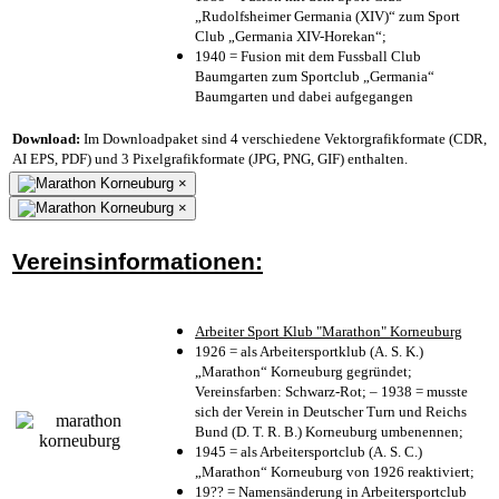
„Rudolfsheimer Germania (XIV)“ zum Sport
Club „Germania XIV-Horekan“;
1940 = Fusion mit dem Fussball Club
Baumgarten zum Sportclub „Germania“
Baumgarten und dabei aufgegangen
Download:
Im Downloadpaket sind 4 verschiedene Vektorgrafikformate (CDR,
AI EPS, PDF) und 3 Pixelgrafikformate (JPG, PNG, GIF) enthalten.
×
×
Vereinsinformationen:
Arbeiter Sport Klub "Marathon" Korneuburg
1926 = als Arbeitersportklub (A. S. K.)
„Marathon“ Korneuburg gegründet;
Vereinsfarben: Schwarz-Rot; – 1938 = musste
sich der Verein in Deutscher Turn und Reichs
Bund (D. T. R. B.) Korneuburg umbenennen;
1945 = als Arbeitersportclub (A. S. C.)
„Marathon“ Korneuburg von 1926 reaktiviert;
19?? = Namensänderung in Arbeitersportclub