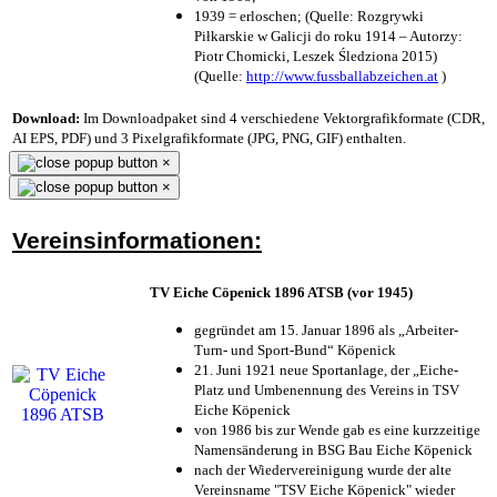
1939 = erloschen; (Quelle: Rozgrywki
Piłkarskie w Galicji do roku 1914 – Autorzy:
Piotr Chomicki, Leszek Śledziona 2015)
(Quelle:
http://www.fussballabzeichen.at
)
Download:
Im Downloadpaket sind 4 verschiedene Vektorgrafikformate (CDR,
AI EPS, PDF) und 3 Pixelgrafikformate (JPG, PNG, GIF) enthalten.
×
×
Vereinsinformationen:
TV Eiche Cöpenick 1896 ATSB (vor 1945)
gegründet am 15. Januar 1896 als „Arbeiter-
Turn- und Sport-Bund“ Köpenick
21. Juni 1921 neue Sportanlage, der „Eiche-
Platz und Umbenennung des Vereins in TSV
Eiche Köpenick
von 1986 bis zur Wende gab es eine kurzzeitige
Namensänderung in BSG Bau Eiche Köpenick
nach der Wiedervereinigung wurde der alte
Vereinsname "TSV Eiche Köpenick" wieder