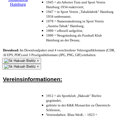
1945 = als Arbeiter Turn und Sport Verein
Hainburg 1934 reaktiviert;
1947 = in Sport Verein „Tabakfabrik“ Hainburg
1934 umbenannt;
1978 = Namensänderung in Sport Verein
„Austria-Tabak“ Hainburg;
1999 = offiziell aufgelöst;
1999 = Neugründung als Fussball Klub
Hainburg an der Donau;
Download:
Im Downloadpaket sind 4 verschiedene Vektorgrafikformate (CDR,
AI EPS, PDF) und 3 Pixelgrafikformate (JPG, PNG, GIF) enthalten.
×
×
Vereinsinformationen:
1912 = als Sportklub „Hakoah“ Bielitz
gegründet;
gehörte in der K&K Monarchie zu Österreich-
Schlesien;
Vereinsfarben: Blau-Weiß; – 1923 =