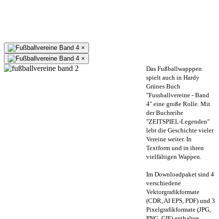
×
×
Das Fußballwapppen
spielt auch in Hardy
Grünes Buch
"Fussballvereine - Band
4" eine große Rolle. Mit
der Buchreihe
"ZEITSPIEL-Legenden"
lebt die Geschichte vieler
Vereine weiter. In
Textform und in ihren
vielfältigen Wappen.
Im Downloadpaket sind 4
verschiedene
Vektorgrafikformate
(CDR, AI EPS, PDF) und 3
Pixelgrafikformate (JPG,
PNG, GIF) enthalten.