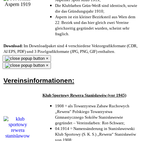
Die Klubfarben Grün-Weiß sind identisch, sowie
die das Gründungsjahr 1910
;
Aspern ist ein kleiner Bezirksteil aus Wien dem
22. Bezirk und das hier gleich zwei Vereine
gleichzeitig gegründet wurden, scheint sehr
fraglich.
Download:
Im Downloadpaket sind 4 verschiedene Vektorgrafikformate (CDR,
AI EPS, PDF) und 3 Pixelgrafikformate (JPG, PNG, GIF) enthalten.
×
×
Vereinsinformationen:
Klub Sportowy Rewera Stanisławów (vor 1945)
1908 = als Towarzystwa Zabaw Ruchowych
„Rewera“ Polskiego Towarzystwa
Gimnastycznego Sokółw Stanisławowie
gegründet – Vereinsfarben: Rot-Schwarz;
04.1914 = Namensänderung in Stanisławowski
Klub Sportowy (S. K. S.) „Rewera“ Stanisławów
von 1908;