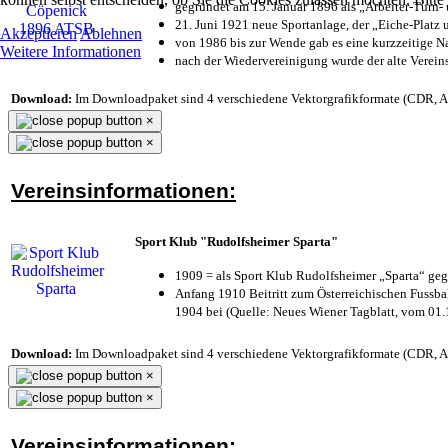
gegründet am 15. Januar 1896 als „Arbeiter-Turn
21. Juni 1921 neue Sportanlage, der „Eiche-Plat
Akzeptieren
Ablehnen
von 1986 bis zur Wende gab es eine kurzzeitige
Weitere Informationen
nach der Wiedervereinigung wurde der alte Verei
Download:
Im Downloadpaket sind 4 verschiedene Vektorgrafikformate (CDR, AI 
×
×
Vereinsinformationen:
Sport Klub "Rudolfsheimer Sparta"
1909 = als Sport Klub Rudolfsheimer „Sparta“ geg
Anfang 1910 Beitritt zum Österreichischen Fussbal
1904 bei (Quelle: Neues Wiener Tagblatt, vom 01
Download:
Im Downloadpaket sind 4 verschiedene Vektorgrafikformate (CDR, AI 
×
×
Vereinsinformationen: