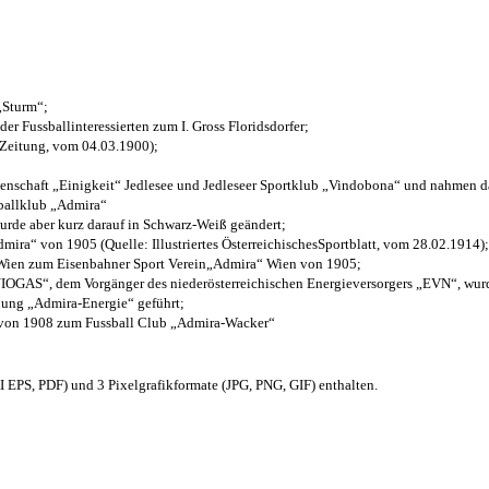
 „Sturm“;
der Fussballinteressierten zum I. Gross Floridsdorfer
;
 Zeitung, vom 04.03.1900);
henschaft „Einigkeit“ Jedlesee und Jedleseer Sportklub „Vindobona“ und nahmen d
sballklub „Admira“
wurde aber kurz darauf in Schwarz-Weiß geändert;
ra“ von 1905 (Quelle: Illustriertes ÖsterreichischesSportblatt, vom 28.02.1914);
 Wien zum Eisenbahner Sport Verein„Admira“ Wien von 1905;
OGAS“, dem Vorgänger des niederösterreichischen Energieversorgers „EVN“, wurde
nung „Admira-Energie“ geführt;
 von 1908 zum Fussball Club „Admira-Wacker“
EPS, PDF) und 3 Pixelgrafikformate (JPG, PNG, GIF) enthalten.