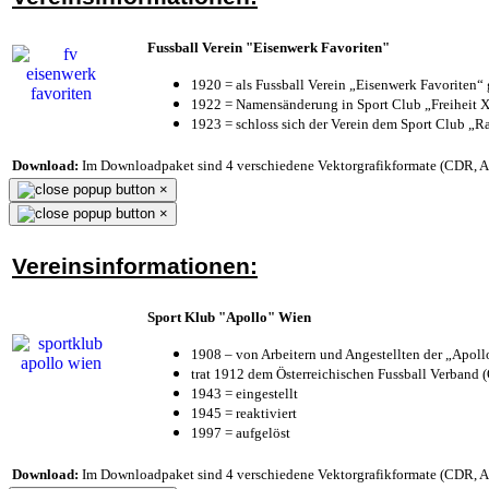
Fussball Verein "Eisenwerk Favoriten"
1920 = als Fussball Verein „Eisenwerk Favoriten“
1922 = Namensänderung in Sport Club „Freiheit X
1923 = schloss sich der Verein dem Sport Club „Ra
Download:
Im Downloadpaket sind 4 verschiedene Vektorgrafikformate (CDR, AI 
×
×
Vereinsinformationen:
Sport Klub "Apollo" Wien
1908 – von Arbeitern und Angestellten der „Apol
trat 1912 dem Österreichischen Fussball Verband (Ö
1943 = eingestellt
1945 = reaktiviert
1997 = aufgelöst
Download:
Im Downloadpaket sind 4 verschiedene Vektorgrafikformate (CDR, AI 