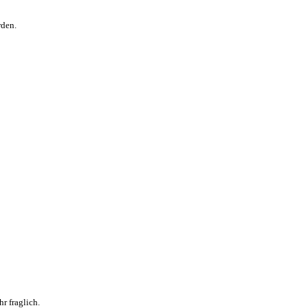
rden.
r fraglich.