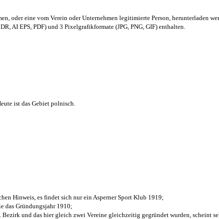
men,
oder eine vom Verein oder Unternehmen legitimierte Person,
herunterladen we
R, AI EPS, PDF) und 3 Pixelgrafikformate (JPG, PNG, GIF) enthalten.
ute ist das Gebiet polnisch.
chen Hinweis, es findet sich nur ein Asperner Sport Klub 1919
;
die das Gründungsjahr 1910
;
. Bezirk und das hier gleich zwei Vereine gleichzeitig gegründet wurden, scheint seh