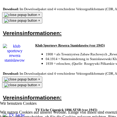
Download:
Im Downloadpaket sind 4 verschiedene Vektorgrafikformate (CDR, AI 
×
×
Vereinsinformationen:
Klub Sportowy Rewera Stanisławów (vor 1945)
1908 = als Towarzystwa Zabaw Ruchowych „Rewer
04.1914 = Namensänderung in Stanisławowski Klu
1939 = erloschen; (Quelle: Rozgrywki Piłkarskie 
Download:
Im Downloadpaket sind 4 verschiedene Vektorgrafikformate (CDR, AI 
×
×
Vereinsinformationen:
Wir benutzen Cookies
TV Eiche Cöpenick 1896 ATSB (vor 1945)
Wir nutzen Cookies auf unserer Website. Einige von ihnen sind essenzi
können selbst entscheiden, ob Sie die Cookies zulassen möchten. Bitte