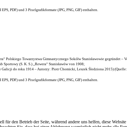
EPS, PDF) und 3 Pixelgrafikformate (JPG, PNG, GIF) enthalten.
a“ Polskiego Towarzystwa Gimnastycznego Sokółw Stanisławowie gegründet – Ve
b Sportowy (S. K. S.) „Rewera“ Stanisławów von 1908;
w Galicji do roku 1914 – Autorzy: Piotr Chomicki, Leszek Śledziona 2015) (Quelle
EPS, PDF) und 3 Pixelgrafikformate (JPG, PNG, GIF) enthalten.
ell für den Betrieb der Seite, während andere uns helfen, diese Websit
 beachten Sie, dass bei einer Ablehnung womöglich nicht mehr alle Funk