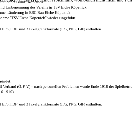
- und Sport-Bund“ Köpenick
z und Umbenennung des Vereins in TSV Eiche Köpenick
 Namensänderung in BSG Bau Eiche Köpenick
nsname "TSV Eiche Köpenick" wieder eingeführt
EPS, PDF) und 3 Pixelgrafikformate (JPG, PNG, GIF) enthalten.
ründet;
l Verband (Ö. F. V.) – nach personellen Problemen wurde Ende 1910 der Spielbetri
.10.1910)
EPS, PDF) und 3 Pixelgrafikformate (JPG, PNG, GIF) enthalten.