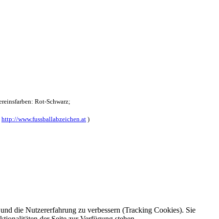
reinsfarben: Rot-Schwarz;
:
http://www.fussballabzeichen.at
)
e und die Nutzererfahrung zu verbessern (Tracking Cookies). Sie
tionalitäten der Seite zur Verfügung stehen.