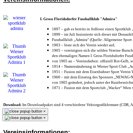
I. Gross Floridsdorfer Fussballklub "Admira"
1897 – gab es bereits in Jedlesee einen Sportklub
1899 – im Juli fusionierte sich dieser mit Donaufel
Fussballklub „Admira“ (Quelle: Allgemeine Sport
1903 – löste sich der Verein wieder auf;
1905 – vereinigten sich die wilden Vereine Bursc
den ehemaligen Namen I. Gross Floridsdorfer Fus
von 1905 an – Vereinsfarben: offiziell Rot-Gelb, 
1914 – Namensänderung in Wiener Sport Club „Admi
1951 – Fusion mit dem Eisenbahner Sport Verein
1960 – mit dem Einstieg des Sponsors „NEWAG-NI
von 1905 geändert, jedoch unter der Kurzbezeich
1971 – Fusion mit dem Sportclub „Wacker“ Wien
Download:
Im Downloadpaket sind 4 verschiedene Vektorgrafikformate (CDR, AI 
×
×
Vereinsinformationen: