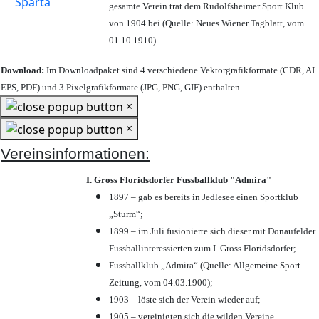
gesamte Verein trat dem Rudolfsheimer Sport Klub
von 1904 bei (Quelle: Neues Wiener Tagblatt, vom
01.10.1910)
Download:
Im Downloadpaket sind 4 verschiedene Vektorgrafikformate (CDR, AI
EPS, PDF) und 3 Pixelgrafikformate (JPG, PNG, GIF) enthalten.
×
×
Vereinsinformationen:
I. Gross Floridsdorfer Fussballklub "Admira"
1897 – gab es bereits in Jedlesee einen Sportklub
„Sturm“;
1899 – im Juli fusionierte sich dieser mit Donaufelder
Fussballinteressierten zum I. Gross Floridsdorfer
;
Fussballklub „Admira“ (Quelle: Allgemeine Sport
Zeitung, vom 04.03.1900);
1903 – löste sich der Verein wieder auf;
1905 – vereinigten sich die wilden Vereine