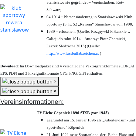
Stanisławowie gegründet – Vereinsfarben: Rot-
Schwarz;
04.1914 = Namensänderung in Stanisławowski Klub
Sportowy (S. K. S.) „Rewera“ Stanisławów von 1908;
1939 = erloschen; (Quelle: Rozgrywki Piłkarskie w
Galicji do roku 1914 – Autorzy: Piotr Chomicki,
Leszek Śledziona 2015) (Quelle:
http://www.fussballabzeichen.at
)
Download:
Im Downloadpaket sind 4 verschiedene Vektorgrafikformate (CDR, AI
EPS, PDF) und 3 Pixelgrafikformate (JPG, PNG, GIF) enthalten.
×
×
Vereinsinformationen:
TV Eiche Cöpenick 1896 ATSB (vor 1945)
gegründet am 15. Januar 1896 als „Arbeiter-Turn- und
Sport-Bund“ Köpenick
21. Juni 1921 neue Sportanlage, der „Eiche-Platz und