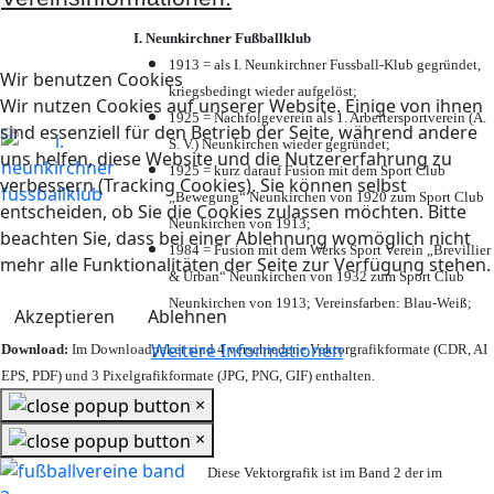
I. Neunkirchner Fußballklub
1913 = als I. Neunkirchner Fussball-Klub gegründet,
Wir benutzen Cookies
kriegsbedingt wieder aufgelöst;
Wir nutzen Cookies auf unserer Website. Einige von ihnen
1925 = Nachfolgeverein als 1. Arbeitersportverein (A.
sind essenziell für den Betrieb der Seite, während andere
S. V.) Neunkirchen wieder gegründet;
uns helfen, diese Website und die Nutzererfahrung zu
1925 = kurz darauf Fusion mit dem Sport Club
verbessern (Tracking Cookies). Sie können selbst
„Bewegung“ Neunkirchen von 1920 zum Sport Club
entscheiden, ob Sie die Cookies zulassen möchten. Bitte
Neunkirchen von 1913;
beachten Sie, dass bei einer Ablehnung womöglich nicht
1984 = Fusion mit dem Werks Sport Verein „Brevillier
mehr alle Funktionalitäten der Seite zur Verfügung stehen.
& Urban“ Neunkirchen von 1932 zum Sport Club
Neunkirchen von 1913; Vereinsfarben: Blau-Weiß;
Akzeptieren
Ablehnen
Weitere Informationen
Download:
Im Downloadpaket sind 4 verschiedene Vektorgrafikformate (CDR, AI
EPS, PDF) und 3 Pixelgrafikformate (JPG, PNG, GIF) enthalten.
×
×
Diese Vektorgrafik ist im Band 2 der im