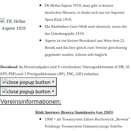
FK Hellas Aspern 1919, dazu gibt es keinen
deutlichen Hinweis, es findet sich nur ein Asperner
Sport Klub 1919
;
Die Klubfarben Grün-Weiß sind identisch, sowie die
das Gründungsjahr 1910
;
Aspern ist ein kleiner Bezirksteil aus Wien dem 22.
Bezirk und das hier gleich zwei Vereine gleichzeitig
gegründet wurden, scheint sehr fraglich.
Download:
Im Downloadpaket sind 4 verschiedene Vektorgrafikformate (CDR, AI
EPS, PDF) und 3 Pixelgrafikformate (JPG, PNG, GIF) enthalten.
×
×
Vereinsinformationen:
Klub Sportowy Rewera Stanisławów (vor 1945)
1908 = als Towarzystwa Zabaw Ruchowych „Rewera“
Polskiego Towarzystwa Gimnastycznego Sokółw