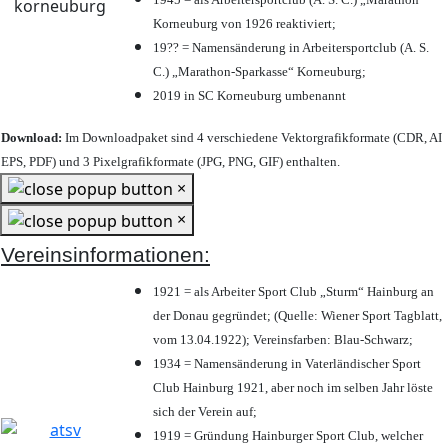
Korneuburg von 1926 reaktiviert;
19?? = Namensänderung in Arbeitersportclub (A. S.
C.) „Marathon-Sparkasse“ Korneuburg;
2019 in SC Korneuburg umbenannt
Download:
Im Downloadpaket sind 4 verschiedene Vektorgrafikformate (CDR, AI
EPS, PDF) und 3 Pixelgrafikformate (JPG, PNG, GIF) enthalten.
×
×
Vereinsinformationen:
1921 = als Arbeiter Sport Club „Sturm“ Hainburg an
der Donau gegründet; (Quelle: Wiener Sport Tagblatt,
vom 13.04.1922); Vereinsfarben: Blau-Schwarz;
1934 = Namensänderung in Vaterländischer Sport
Club Hainburg 1921, aber noch im selben Jahr löste
sich der Verein auf;
1919 = Gründung Hainburger Sport Club, welcher