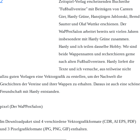
Zeitspiel-Verlag erscheinenden Buchreihe
"Fußballvereine" mit Beiträgen von Carsten
Gier, Hardy Grüne, Hansjürgen Jablonski, Bernd
Sautter und Olaf Wuttke erschienen. Der
WaPPenSalon arbeitet bereits seit vielen Jahren
insbesondere mit Hardy Grüne zusammen.
Hardy und ich teilen dasselbe Hobby. Wir sind
beide Wappennarren und recherchieren gerne
nach alten Fußballvereinen. Hardy liefert die
Texte und ich versuche, aus teilweise nicht
allzu guten Vorlagen eine Vektorgrafik zu erstellen, um der Nachwelt die
Geschichten der Vereine und ihrer Wappen zu erhalten. Daraus ist auch eine schöne
Freundschaft mit Hardy entstanden.
pixel (Der WaPPenSalon)
Im Downloadpaket sind 4 verschiedene Vektorgrafikformate (CDR, AI EPS, PDF)
und 3 Pixelgrafikformate (JPG, PNG, GIF) enthalten.