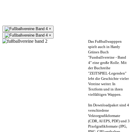
×
×
Das Fußballwapppen
spielt auch in Hardy
Grünes Buch
"Fussballvereine - Band
4" eine große Rolle. Mit
der Buchreihe
"ZEITSPIEL-Legenden"
lebt die Geschichte vieler
Vereine weiter. In
Textform und in ihren
vielfältigen Wappen.
Im Downloadpaket sind 4
verschiedene
Vektorgrafikformate
(CDR, AI EPS, PDF) und 3
Pixelgrafikformate (JPG,
PNG, GIF) enthalten.