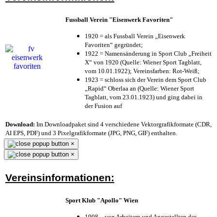
Fussball Verein "Eisenwerk Favoriten"
1920 = als Fussball Verein „Eisenwerk
Favoriten“ gegründet;
1922 = Namensänderung in Sport Club „Freiheit
X“ von 1920 (Quelle: Wiener Sport Tagblatt,
vom 10.01.1922); Vereinsfarben: Rot-Weiß;
1923 = schloss sich der Verein dem Sport Club
„Rapid“ Oberlaa an (Quelle: Wiener Sport
Tagblatt, vom 23.01.1923) und ging dabei in
der Fusion auf
Download:
Im Downloadpaket sind 4 verschiedene Vektorgrafikformate (CDR,
AI EPS, PDF) und 3 Pixelgrafikformate (JPG, PNG, GIF) enthalten.
×
×
Vereinsinformationen:
Sport Klub "Apollo" Wien
1908 – von Arbeitern und Angestellten der