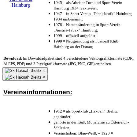
1945 = als Arbeiter Turn und Sport Verein
Hainburg 1934 reaktiviert;
1947 = in Sport Verein „Tabakfabrik“ Hainburg
1934 umbenannt;
1978 = Namensänderung in Sport Verein
„Austria-Tabak“ Hainburg;
1999 = offiziell aufgelöst;
1999 = Neugründung als Fussball Klub
Hainburg an der Donau;
Download:
Im Downloadpaket sind 4 verschiedene Vektorgrafikformate (CDR,
AI EPS, PDF) und 3 Pixelgrafikformate (JPG, PNG, GIF) enthalten.
×
×
Vereinsinformationen:
1912 = als Sportklub „Hakoah“ Bielitz
gegründet;
gehörte in der K&K Monarchie zu Österreich-
Schlesien;
Vereinsfarben: Blau-Weiß; – 1923 =