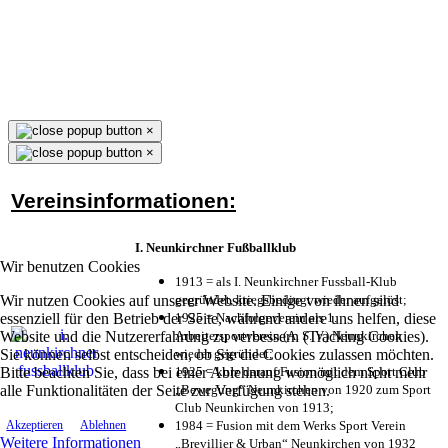
×
×
Vereinsinformationen:
I. Neunkirchner Fußballklub
Wir benutzen Cookies
1913 = als I. Neunkirchner Fussball-Klub
Wir nutzen Cookies auf unserer Website. Einige von ihnen sind
gegründet, kriegsbedingt wieder aufgelöst;
essenziell für den Betrieb der Seite, während andere uns helfen, diese
1925 = Nachfolgeverein als 1.
Website und die Nutzererfahrung zu verbessern (Tracking Cookies).
Arbeitersportverein (A. S. V.) Neunkirchen
Sie können selbst entscheiden, ob Sie die Cookies zulassen möchten.
wieder gegründet;
Bitte beachten Sie, dass bei einer Ablehnung womöglich nicht mehr
1925 = kurz darauf Fusion mit dem Sport Club
alle Funktionalitäten der Seite zur Verfügung stehen.
„Bewegung“ Neunkirchen von 1920 zum Sport
Club Neunkirchen von 1913;
1984 = Fusion mit dem Werks Sport Verein
Akzeptieren
Ablehnen
Weitere Informationen
„Brevillier & Urban“ Neunkirchen von 1932