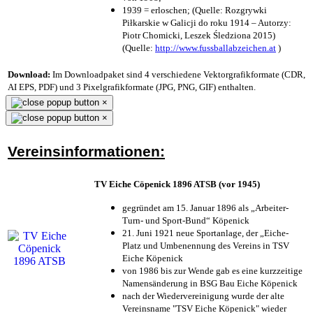
1939 = erloschen; (Quelle: Rozgrywki
Piłkarskie w Galicji do roku 1914 – Autorzy:
Piotr Chomicki, Leszek Śledziona 2015)
(Quelle:
http://www.fussballabzeichen.at
)
Download:
Im Downloadpaket sind 4 verschiedene Vektorgrafikformate (CDR,
AI EPS, PDF) und 3 Pixelgrafikformate (JPG, PNG, GIF) enthalten.
×
×
Vereinsinformationen:
TV Eiche Cöpenick 1896 ATSB (vor 1945)
gegründet am 15. Januar 1896 als „Arbeiter-
Turn- und Sport-Bund“ Köpenick
21. Juni 1921 neue Sportanlage, der „Eiche-
Platz und Umbenennung des Vereins in TSV
Eiche Köpenick
von 1986 bis zur Wende gab es eine kurzzeitige
Namensänderung in BSG Bau Eiche Köpenick
nach der Wiedervereinigung wurde der alte
Vereinsname "TSV Eiche Köpenick" wieder