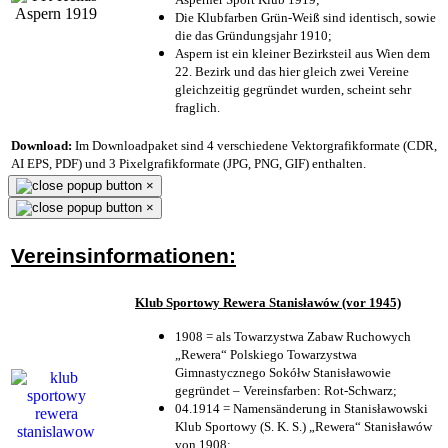
Die Klubfarben Grün-Weiß sind identisch, sowie
die das Gründungsjahr 1910
;
Aspern ist ein kleiner Bezirksteil aus Wien dem
22. Bezirk und das hier gleich zwei Vereine
gleichzeitig gegründet wurden, scheint sehr
fraglich.
Download:
Im Downloadpaket sind 4 verschiedene Vektorgrafikformate (CDR,
AI EPS, PDF) und 3 Pixelgrafikformate (JPG, PNG, GIF) enthalten.
×
×
Vereinsinformationen:
Klub Sportowy Rewera Stanisławów (vor 1945)
1908 = als Towarzystwa Zabaw Ruchowych
„Rewera“ Polskiego Towarzystwa
Gimnastycznego Sokółw Stanisławowie
gegründet – Vereinsfarben: Rot-Schwarz;
04.1914 = Namensänderung in Stanisławowski
Klub Sportowy (S. K. S.) „Rewera“ Stanisławów
von 1908;