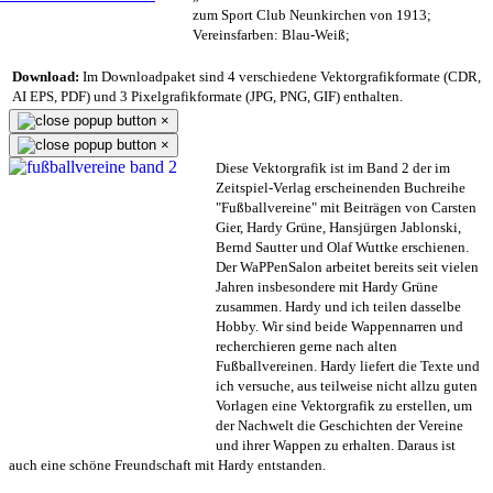
zum Sport Club Neunkirchen von 1913;
Vereinsfarben: Blau-Weiß;
Download:
Im Downloadpaket sind 4 verschiedene Vektorgrafikformate (CDR,
AI EPS, PDF) und 3 Pixelgrafikformate (JPG, PNG, GIF) enthalten.
×
×
Diese Vektorgrafik ist im Band 2 der im
Zeitspiel-Verlag erscheinenden Buchreihe
"Fußballvereine" mit Beiträgen von Carsten
Gier, Hardy Grüne, Hansjürgen Jablonski,
Bernd Sautter und Olaf Wuttke erschienen.
Der WaPPenSalon arbeitet bereits seit vielen
Jahren insbesondere mit Hardy Grüne
zusammen. Hardy und ich teilen dasselbe
Hobby. Wir sind beide Wappennarren und
recherchieren gerne nach alten
Fußballvereinen. Hardy liefert die Texte und
ich versuche, aus teilweise nicht allzu guten
Vorlagen eine Vektorgrafik zu erstellen, um
der Nachwelt die Geschichten der Vereine
und ihrer Wappen zu erhalten. Daraus ist
auch eine schöne Freundschaft mit Hardy entstanden.