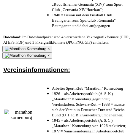
„Rudolfsheimer Germania (XIV)“ zum Sport
Club „Germania XIV-Horekan“;
1940 = Fusion mit dem Fussball Club
Baumgarten zum Sportclub „Germania“
Baumgarten und dabei aufgegangen
Download:
Im Downloadpaket sind 4 verschiedene Vektorgrafikformate (CDR,
AI EPS, PDF) und 3 Pixelgrafikformate (JPG, PNG, GIF) enthalten.
×
×
Vereinsinformationen:
Arbeiter Sport Klub "Marathon" Korneuburg
1926 = als Arbeitersportklub (A. S. K.)
„Marathon“ Korneuburg gegründet;
Vereinsfarben: Schwarz-Rot; – 1938 = musste
sich der Verein in Deutscher Turn und Reichs
Bund (D. T. R. B.) Korneuburg umbenennen;
1945 = als Arbeitersportclub (A. S. C.)
„Marathon“ Korneuburg von 1926 reaktiviert;
19?? = Namensänderung in Arbeitersportclub