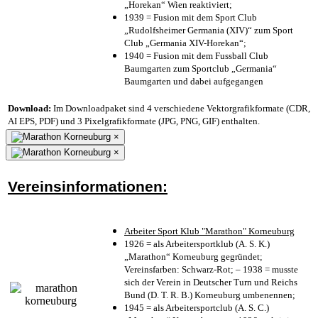
„Horekan“ Wien reaktiviert;
1939 = Fusion mit dem Sport Club
„Rudolfsheimer Germania (XIV)“ zum Sport
Club „Germania XIV-Horekan“;
1940 = Fusion mit dem Fussball Club
Baumgarten zum Sportclub „Germania“
Baumgarten und dabei aufgegangen
Download:
Im Downloadpaket sind 4 verschiedene Vektorgrafikformate (CDR,
AI EPS, PDF) und 3 Pixelgrafikformate (JPG, PNG, GIF) enthalten.
×
×
Vereinsinformationen:
Arbeiter Sport Klub "Marathon" Korneuburg
1926 = als Arbeitersportklub (A. S. K.)
„Marathon“ Korneuburg gegründet;
Vereinsfarben: Schwarz-Rot; – 1938 = musste
sich der Verein in Deutscher Turn und Reichs
Bund (D. T. R. B.) Korneuburg umbenennen;
1945 = als Arbeitersportclub (A. S. C.)