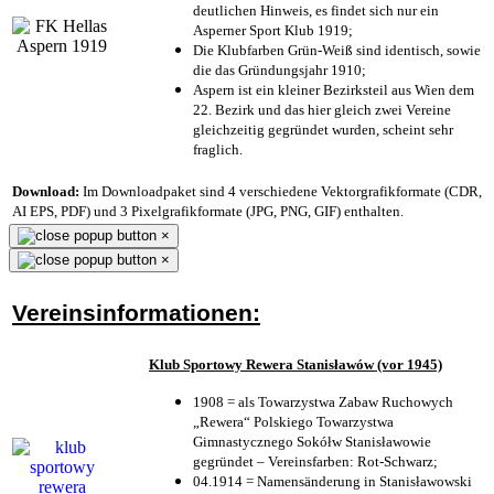
deutlichen Hinweis, es findet sich nur ein
Asperner Sport Klub 1919
;
Die Klubfarben Grün-Weiß sind identisch, sowie
die das Gründungsjahr 1910
;
Aspern ist ein kleiner Bezirksteil aus Wien dem
22. Bezirk und das hier gleich zwei Vereine
gleichzeitig gegründet wurden, scheint sehr
fraglich.
Download:
Im Downloadpaket sind 4 verschiedene Vektorgrafikformate (CDR,
AI EPS, PDF) und 3 Pixelgrafikformate (JPG, PNG, GIF) enthalten.
×
×
Vereinsinformationen:
Klub Sportowy Rewera Stanisławów (vor 1945)
1908 = als Towarzystwa Zabaw Ruchowych
„Rewera“ Polskiego Towarzystwa
Gimnastycznego Sokółw Stanisławowie
gegründet – Vereinsfarben: Rot-Schwarz;
04.1914 = Namensänderung in Stanisławowski