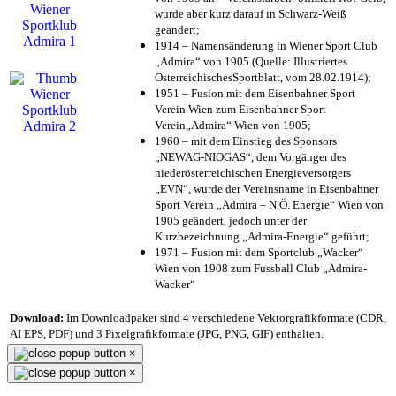
wurde aber kurz darauf in Schwarz-Weiß
geändert;
1914 – Namensänderung in Wiener Sport Club
„Admira“ von 1905 (Quelle: Illustriertes
ÖsterreichischesSportblatt, vom 28.02.1914);
1951 – Fusion mit dem Eisenbahner Sport
Verein Wien zum Eisenbahner Sport
Verein„Admira“ Wien von 1905;
1960 – mit dem Einstieg des Sponsors
„NEWAG-NIOGAS“, dem Vorgänger des
niederösterreichischen Energieversorgers
„EVN“, wurde der Vereinsname in Eisenbahner
Sport Verein „Admira – N.Ö. Energie“ Wien von
1905 geändert, jedoch unter der
Kurzbezeichnung „Admira-Energie“ geführt;
1971 – Fusion mit dem Sportclub „Wacker“
Wien von 1908 zum Fussball Club „Admira-
Wacker“
Download:
Im Downloadpaket sind 4 verschiedene Vektorgrafikformate (CDR,
AI EPS, PDF) und 3 Pixelgrafikformate (JPG, PNG, GIF) enthalten.
×
×