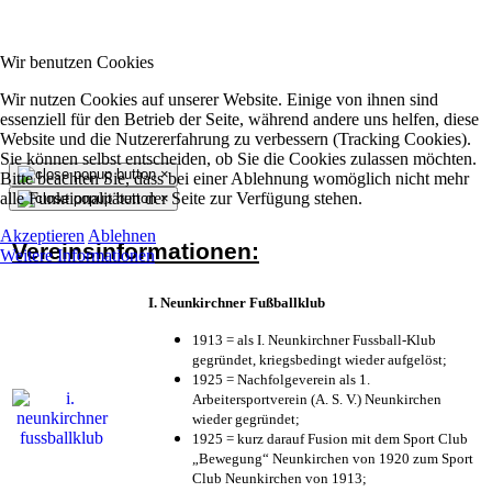
Wir benutzen Cookies
Wir nutzen Cookies auf unserer Website. Einige von ihnen sind
essenziell für den Betrieb der Seite, während andere uns helfen, diese
Website und die Nutzererfahrung zu verbessern (Tracking Cookies).
Sie können selbst entscheiden, ob Sie die Cookies zulassen möchten.
×
Bitte beachten Sie, dass bei einer Ablehnung womöglich nicht mehr
alle Funktionalitäten der Seite zur Verfügung stehen.
×
Akzeptieren
Ablehnen
Vereinsinformationen:
Weitere Informationen
I. Neunkirchner Fußballklub
1913 = als I. Neunkirchner Fussball-Klub
gegründet, kriegsbedingt wieder aufgelöst;
1925 = Nachfolgeverein als 1.
Arbeitersportverein (A. S. V.) Neunkirchen
wieder gegründet;
1925 = kurz darauf Fusion mit dem Sport Club
„Bewegung“ Neunkirchen von 1920 zum Sport
Club Neunkirchen von 1913;