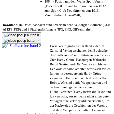
1984 = Fusion mit dem Werks Sport Verein
„Brevillier & Urban“ Neunkirchen von 1932
zum Sport Club Neunkirchen von 1913;
Vereinsfarben: Blau-Weiß;
Download:
Im Downloadpaket sind 4 verschiedene Vektorgrafikformate (CDR,
AI EPS, PDF) und 3 Pixelgrafikformate (JPG, PNG, GIF) enthalten.
×
×
Diese Vektorgrafik ist im Band 2 der im
Zeitspiel-Verlag erscheinenden Buchreihe
"Fußballvereine" mit Beiträgen von Carsten
Gier, Hardy Grüne, Hansjürgen Jablonski,
Bernd Sautter und Olaf Wuttke erschienen.
Der WaPPenSalon arbeitet bereits seit vielen
Jahren insbesondere mit Hardy Grüne
zusammen. Hardy und ich teilen dasselbe
Hobby. Wir sind beide Wappennarren und
recherchieren gerne nach alten
Fußballvereinen. Hardy liefert die Texte und
ich versuche, aus teilweise nicht allzu guten
Vorlagen eine Vektorgrafik zu erstellen, um
der Nachwelt die Geschichten der Vereine
und ihrer Wappen zu erhalten. Daraus ist