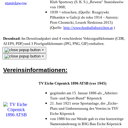
Klub Sportowy (S. K. S.) „Rewera“ Stanisławów
von 1908;
1939 = erloschen; (Quelle: Rozgrywki
Piłkarskie w Galicji do roku 1914 – Autorzy:
Piotr Chomicki, Leszek Śledziona 2015)
(Quelle:
http://www.fussballabzeichen.at
)
Download:
Im Downloadpaket sind 4 verschiedene Vektorgrafikformate (CDR,
AI EPS, PDF) und 3 Pixelgrafikformate (JPG, PNG, GIF) enthalten.
×
×
Vereinsinformationen:
TV Eiche Cöpenick 1896 ATSB (vor 1945)
gegründet am 15. Januar 1896 als „Arbeiter-
Turn- und Sport-Bund“ Köpenick
21. Juni 1921 neue Sportanlage, der „Eiche-
Platz und Umbenennung des Vereins in TSV
Eiche Köpenick
von 1986 bis zur Wende gab es eine kurzzeitige
Namensänderung in BSG Bau Eiche Köpenick