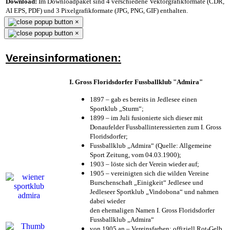
Download:
Im Downloadpaket sind 4 verschiedene Vektorgrafikformate (CDR,
AI EPS, PDF) und 3 Pixelgrafikformate (JPG, PNG, GIF) enthalten.
×
×
Vereinsinformationen:
I. Gross Floridsdorfer Fussballklub "Admira"
1897 – gab es bereits in Jedlesee einen
Sportklub „Sturm“;
1899 – im Juli fusionierte sich dieser mit
Donaufelder Fussballinteressierten zum I. Gross
Floridsdorfer
;
Fussballklub „Admira“ (Quelle: Allgemeine
Sport Zeitung, vom 04.03.1900);
1903 – löste sich der Verein wieder auf;
1905 – vereinigten sich die wilden Vereine
Burschenschaft „Einigkeit“ Jedlesee und
Jedleseer Sportklub „Vindobona“ und nahmen
dabei wieder
den ehemaligen Namen I. Gross Floridsdorfer
Fussballklub „Admira“
von 1905 an – Vereinsfarben: offiziell Rot-Gelb,