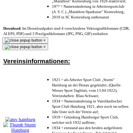
„Marathon“ Korneuburg von 1926 reaktiviert;
19?? = Namensänderung in Arbeitersportclub
(A. S. C.) „Marathon-Sparkasse“ Korneuburg;
2019 in SC Korneuburg umbenannt
Download:
Im Downloadpaket sind 4 verschiedene Vektorgrafikformate (CDR,
AI EPS, PDF) und 3 Pixelgrafikformate (JPG, PNG, GIF) enthalten.
×
×
Vereinsinformationen:
1921 = als Arbeiter Sport Club „Sturm“
Hainburg an der Donau gegründet; (Quelle:
Wiener Sport Tagblatt, vom 13.04.1922);
Vereinsfarben: Blau-Schwarz;
1934 = Namensänderung in Vaterländischer
Sport Club Hainburg 1921, aber noch im selben
Jahr löste sich der Verein auf;
1919 = Gründung Hainburger Sport Club,
welcher sich 1932 auflöste;
1934 = entstand aus den beiden aufgelösten