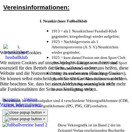
Vereinsinformationen:
I. Neunkirchner Fußballklub
1913 = als I. Neunkirchner Fussball-Klub
gegründet, kriegsbedingt wieder aufgelöst;
1925 = Nachfolgeverein als 1.
Arbeitersportverein (A. S. V.) Neunkirchen
Wir benutzen Cookies
wieder gegründet;
1925 = kurz darauf Fusion mit dem Sport Club
Wir nutzen Cookies auf unserer Website. Einige von ihnen sind
„Bewegung“ Neunkirchen von 1920 zum Sport
essenziell für den Betrieb der Seite, während andere uns helfen, diese
Club Neunkirchen von 1913;
Website und die Nutzererfahrung zu verbessern (Tracking Cookies).
1984 = Fusion mit dem Werks Sport Verein
Sie können selbst entscheiden, ob Sie die Cookies zulassen möchten.
„Brevillier & Urban“ Neunkirchen von 1932
Bitte beachten Sie, dass bei einer Ablehnung womöglich nicht mehr
zum Sport Club Neunkirchen von 1913;
alle Funktionalitäten der Seite zur Verfügung stehen.
Vereinsfarben: Blau-Weiß;
Akzeptieren
Ablehnen
Download:
Im Downloadpaket sind 4 verschiedene Vektorgrafikformate (CDR,
Weitere Informationen
AI EPS, PDF) und 3 Pixelgrafikformate (JPG, PNG, GIF) enthalten.
×
×
Diese Vektorgrafik ist im Band 2 der im
Zeitspiel-Verlag erscheinenden Buchreihe