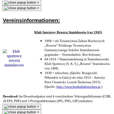
×
×
Vereinsinformationen:
Klub Sportowy Rewera Stanisławów (vor 1945)
1908 = als Towarzystwa Zabaw Ruchowych
„Rewera“ Polskiego Towarzystwa
Gimnastycznego Sokółw Stanisławowie
gegründet – Vereinsfarben: Rot-Schwarz;
04.1914 = Namensänderung in Stanisławowski
Klub Sportowy (S. K. S.) „Rewera“ Stanisławów
von 1908;
1939 = erloschen; (Quelle: Rozgrywki
Piłkarskie w Galicji do roku 1914 – Autorzy:
Piotr Chomicki, Leszek Śledziona 2015)
(Quelle:
http://www.fussballabzeichen.at
)
Download:
Im Downloadpaket sind 4 verschiedene Vektorgrafikformate (CDR,
AI EPS, PDF) und 3 Pixelgrafikformate (JPG, PNG, GIF) enthalten.
×
×