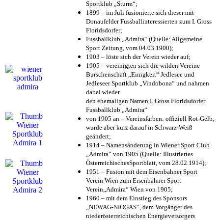
Sportklub „Sturm“;
1899 – im Juli fusionierte sich dieser mit
Donaufelder Fussballinteressierten zum I. Gross
Floridsdorfer
;
Fussballklub „Admira“ (Quelle: Allgemeine
Sport Zeitung, vom 04.03.1900);
1903 – löste sich der Verein wieder auf;
1905 – vereinigten sich die wilden Vereine
Burschenschaft „Einigkeit“ Jedlesee und
Jedleseer Sportklub „Vindobona“ und nahmen
dabei wieder
den ehemaligen Namen I. Gross Floridsdorfer
Fussballklub „Admira“
von 1905 an – Vereinsfarben: offiziell Rot-Gelb,
wurde aber kurz darauf in Schwarz-Weiß
geändert;
1914 – Namensänderung in Wiener Sport Club
„Admira“ von 1905 (Quelle: Illustriertes
ÖsterreichischesSportblatt, vom 28.02.1914);
1951 – Fusion mit dem Eisenbahner Sport
Verein Wien zum Eisenbahner Sport
Verein„Admira“ Wien von 1905;
1960 – mit dem Einstieg des Sponsors
„NEWAG-NIOGAS“, dem Vorgänger des
niederösterreichischen Energieversorgers