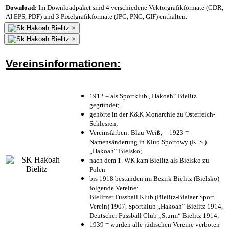
Download:
Im Downloadpaket sind 4 verschiedene Vektorgrafikformate (CDR,
AI EPS, PDF) und 3 Pixelgrafikformate (JPG, PNG, GIF) enthalten.
×
×
Vereinsinformationen:
1912 = als Sportklub „Hakoah“ Bielitz
gegründet;
gehörte in der K&K Monarchie zu Österreich-
Schlesien;
Vereinsfarben: Blau-Weiß; – 1923 =
Namensänderung in Klub Sportowy (K. S.)
„Hakoah“ Bielsko;
nach dem 1. WK kam Bielitz als Bielsko zu
Polen
bis 1918 bestanden im Bezirk Bielitz (Bielsko)
folgende Vereine:
Bielitzer Fussball Klub (Bielitz-Bialaer Sport
Verein) 1907, Sportklub „Hakoah“ Bielitz 1914,
Deutscher Fussball Club „Sturm“ Bielitz 1914;
1939 = wurden alle jüdischen Vereine verboten