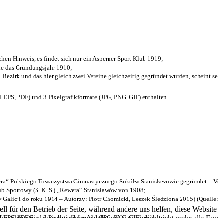
chen Hinweis, es findet sich nur ein Asperner Sport Klub 1919
;
die das Gründungsjahr 1910
;
. Bezirk und das hier gleich zwei Vereine gleichzeitig gegründet wurden, scheint seh
EPS, PDF) und 3 Pixelgrafikformate (JPG, PNG, GIF) enthalten.
a“ Polskiego Towarzystwa Gimnastycznego Sokółw Stanisławowie gegründet – Ve
b Sportowy (S. K. S.) „Rewera“ Stanisławów von 1908;
w Galicji do roku 1914 – Autorzy: Piotr Chomicki, Leszek Śledziona 2015) (Quelle
ell für den Betrieb der Seite, während andere uns helfen, diese Websit
EPS, PDF) und 3 Pixelgrafikformate (JPG, PNG, GIF) enthalten.
 beachten Sie, dass bei einer Ablehnung womöglich nicht mehr alle Funk