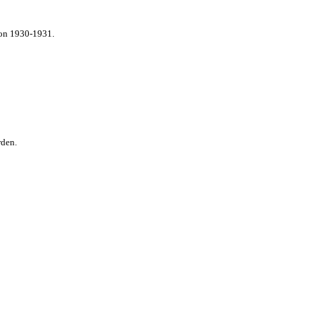
von 1930-1931.
rden.