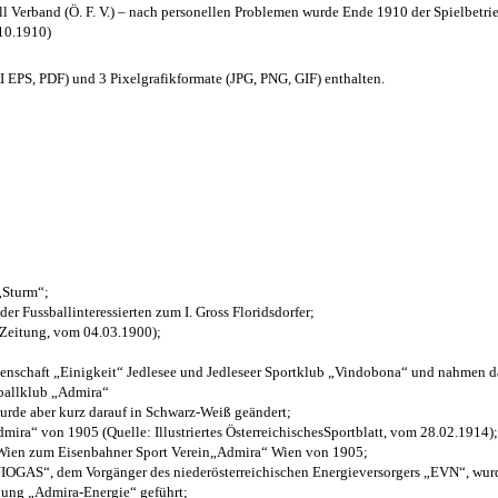
l Verband (Ö. F. V.) – nach personellen Problemen wurde Ende 1910 der Spielbetri
.10.1910)
EPS, PDF) und 3 Pixelgrafikformate (JPG, PNG, GIF) enthalten.
 „Sturm“;
der Fussballinteressierten zum I. Gross Floridsdorfer
;
 Zeitung, vom 04.03.1900);
henschaft „Einigkeit“ Jedlesee und Jedleseer Sportklub „Vindobona“ und nahmen d
sballklub „Admira“
wurde aber kurz darauf in Schwarz-Weiß geändert;
ra“ von 1905 (Quelle: Illustriertes ÖsterreichischesSportblatt, vom 28.02.1914);
 Wien zum Eisenbahner Sport Verein„Admira“ Wien von 1905;
OGAS“, dem Vorgänger des niederösterreichischen Energieversorgers „EVN“, wurde
nung „Admira-Energie“ geführt;