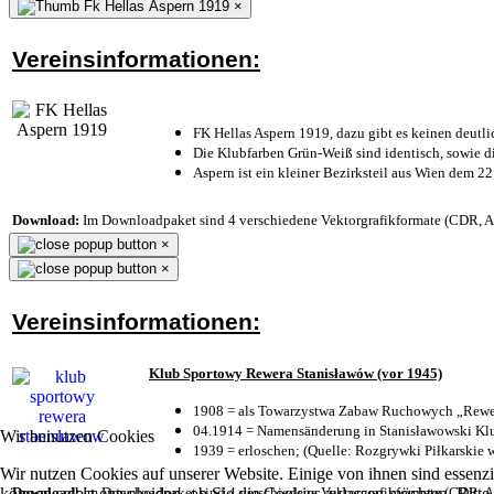
×
Vereinsinformationen:
FK Hellas Aspern 1919, dazu gibt es keinen deutli
Die Klubfarben Grün-Weiß sind identisch, sowie 
Aspern ist ein kleiner Bezirksteil aus Wien dem 22
Download:
Im Downloadpaket sind 4 verschiedene Vektorgrafikformate (CDR, AI 
×
×
Vereinsinformationen:
Klub Sportowy Rewera Stanisławów (vor 1945)
1908 = als Towarzystwa Zabaw Ruchowych „Rewer
04.1914 = Namensänderung in Stanisławowski Klu
Wir benutzen Cookies
1939 = erloschen; (Quelle: Rozgrywki Piłkarskie 
Wir nutzen Cookies auf unserer Website. Einige von ihnen sind essenzi
Download:
Im Downloadpaket sind 4 verschiedene Vektorgrafikformate (CDR, AI 
können selbst entscheiden, ob Sie die Cookies zulassen möchten. Bitte