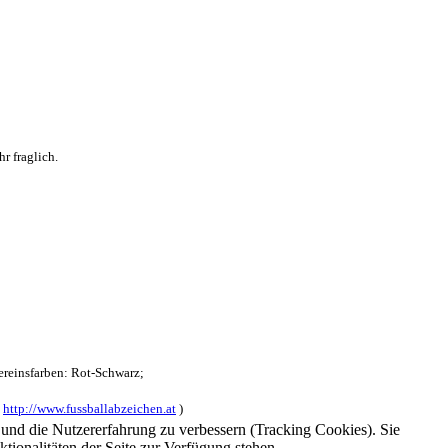
r fraglich.
reinsfarben: Rot-Schwarz;
:
http://www.fussballabzeichen.at
)
e und die Nutzererfahrung zu verbessern (Tracking Cookies). Sie
tionalitäten der Seite zur Verfügung stehen.