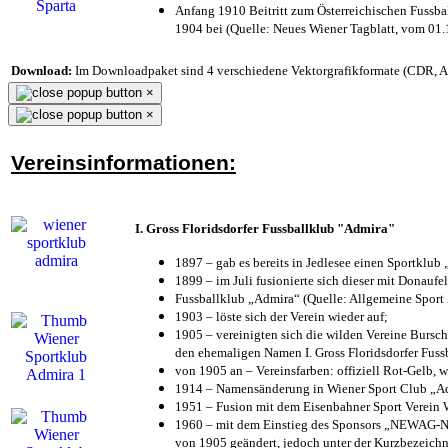
Anfang 1910 Beitritt zum Österreichischen Fussbal
1904 bei (Quelle: Neues Wiener Tagblatt, vom 01
Download:
Im Downloadpaket sind 4 verschiedene Vektorgrafikformate (CDR, AI 
×
×
Vereinsinformationen:
I. Gross Floridsdorfer Fussballklub "Admira"
1897 – gab es bereits in Jedlesee einen Sportklub
1899 – im Juli fusionierte sich dieser mit Donaufel
Fussballklub „Admira“ (Quelle: Allgemeine Sport
1903 – löste sich der Verein wieder auf;
1905 – vereinigten sich die wilden Vereine Bursc
den ehemaligen Namen I. Gross Floridsdorfer Fus
von 1905 an – Vereinsfarben: offiziell Rot-Gelb, 
1914 – Namensänderung in Wiener Sport Club „Admi
1951 – Fusion mit dem Eisenbahner Sport Verein
1960 – mit dem Einstieg des Sponsors „NEWAG-NI
von 1905 geändert, jedoch unter der Kurzbezeich