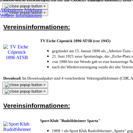
×
Akzeptieren
Ablehnen
×
Weitere Informationen
Vereinsinformationen:
TV Eiche Cöpenick 1896 ATSB (vor 1945)
gegründet am 15. Januar 1896 als „Arbeiter-Turn
21. Juni 1921 neue Sportanlage, der „Eiche-Plat
von 1986 bis zur Wende gab es eine kurzzeitige
nach der Wiedervereinigung wurde der alte Verei
Download:
Im Downloadpaket sind 4 verschiedene Vektorgrafikformate (CDR, AI 
×
×
Vereinsinformationen:
Sport Klub "Rudolfsheimer Sparta"
1909 = als Sport Klub Rudolfsheimer „Sparta“ geg