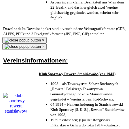
Aspern ist ein kleiner Bezirksteil aus Wien dem
22. Bezirk und das hier gleich zwei Vereine
gleichzeitig gegründet wurden, scheint sehr
fraglich.
Download:
Im Downloadpaket sind 4 verschiedene Vektorgrafikformate (CDR,
AI EPS, PDF) und 3 Pixelgrafikformate (JPG, PNG, GIF) enthalten.
×
×
Vereinsinformationen:
Klub Sportowy Rewera Stanisławów (vor 1945)
1908 = als Towarzystwa Zabaw Ruchowych
„Rewera“ Polskiego Towarzystwa
Gimnastycznego Sokółw Stanisławowie
gegründet – Vereinsfarben: Rot-Schwarz;
04.1914 = Namensänderung in Stanisławowski
Klub Sportowy (S. K. S.) „Rewera“ Stanisławów
von 1908;
1939 = erloschen; (Quelle: Rozgrywki
Piłkarskie w Galicji do roku 1914 – Autorzy: