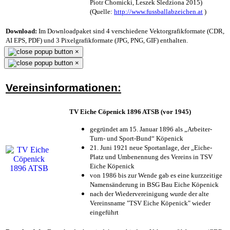
Piotr Chomicki, Leszek Śledziona 2015)
(Quelle:
http://www.fussballabzeichen.at
)
Download:
Im Downloadpaket sind 4 verschiedene Vektorgrafikformate (CDR,
AI EPS, PDF) und 3 Pixelgrafikformate (JPG, PNG, GIF) enthalten.
×
×
Vereinsinformationen:
TV Eiche Cöpenick 1896 ATSB (vor 1945)
gegründet am 15. Januar 1896 als „Arbeiter-
Turn- und Sport-Bund“ Köpenick
21. Juni 1921 neue Sportanlage, der „Eiche-
Platz und Umbenennung des Vereins in TSV
Eiche Köpenick
von 1986 bis zur Wende gab es eine kurzzeitige
Namensänderung in BSG Bau Eiche Köpenick
nach der Wiedervereinigung wurde der alte
Vereinsname "TSV Eiche Köpenick" wieder
eingeführt