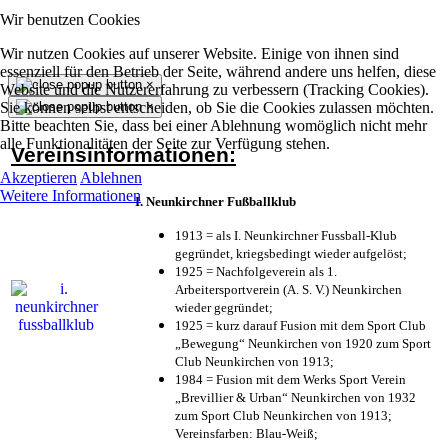
Wir benutzen Cookies
Wir nutzen Cookies auf unserer Website. Einige von ihnen sind
essenziell für den Betrieb der Seite, während andere uns helfen, diese
×
Website und die Nutzererfahrung zu verbessern (Tracking Cookies).
Sie können selbst entscheiden, ob Sie die Cookies zulassen möchten.
×
Bitte beachten Sie, dass bei einer Ablehnung womöglich nicht mehr
alle Funktionalitäten der Seite zur Verfügung stehen.
Vereinsinformationen:
Akzeptieren
Ablehnen
Weitere Informationen
I. Neunkirchner Fußballklub
1913 = als I. Neunkirchner Fussball-Klub
gegründet, kriegsbedingt wieder aufgelöst;
1925 = Nachfolgeverein als 1.
Arbeitersportverein (A. S. V.) Neunkirchen
wieder gegründet;
1925 = kurz darauf Fusion mit dem Sport Club
„Bewegung“ Neunkirchen von 1920 zum Sport
Club Neunkirchen von 1913;
1984 = Fusion mit dem Werks Sport Verein
„Brevillier & Urban“ Neunkirchen von 1932
zum Sport Club Neunkirchen von 1913;
Vereinsfarben: Blau-Weiß;