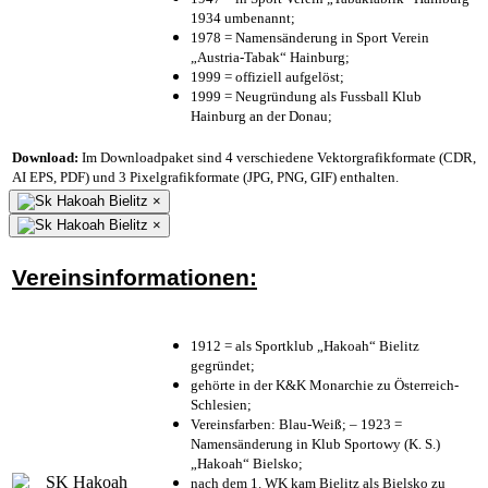
1934 umbenannt;
1978 = Namensänderung in Sport Verein
„Austria-Tabak“ Hainburg;
1999 = offiziell aufgelöst;
1999 = Neugründung als Fussball Klub
Hainburg an der Donau;
Download:
Im Downloadpaket sind 4 verschiedene Vektorgrafikformate (CDR,
AI EPS, PDF) und 3 Pixelgrafikformate (JPG, PNG, GIF) enthalten.
×
×
Vereinsinformationen:
1912 = als Sportklub „Hakoah“ Bielitz
gegründet;
gehörte in der K&K Monarchie zu Österreich-
Schlesien;
Vereinsfarben: Blau-Weiß; – 1923 =
Namensänderung in Klub Sportowy (K. S.)
„Hakoah“ Bielsko;
nach dem 1. WK kam Bielitz als Bielsko zu