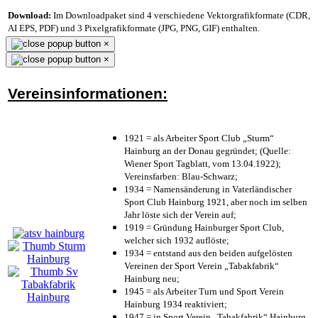
Download:
Im Downloadpaket sind 4 verschiedene Vektorgrafikformate (CDR,
AI EPS, PDF) und 3 Pixelgrafikformate (JPG, PNG, GIF) enthalten.
×
×
Vereinsinformationen:
1921 = als Arbeiter Sport Club „Sturm“
Hainburg an der Donau gegründet; (Quelle:
Wiener Sport Tagblatt, vom 13.04.1922);
Vereinsfarben: Blau-Schwarz;
1934 = Namensänderung in Vaterländischer
Sport Club Hainburg 1921, aber noch im selben
Jahr löste sich der Verein auf;
1919 = Gründung Hainburger Sport Club,
welcher sich 1932 auflöste;
1934 = entstand aus den beiden aufgelösten
Vereinen der Sport Verein „Tabakfabrik“
Hainburg neu;
1945 = als Arbeiter Turn und Sport Verein
Hainburg 1934 reaktiviert;
1947 = in Sport Verein „Tabakfabrik“ Hainburg