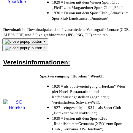
1929 = Fusion mit dem Wiener Sport Club
„Pfeil“ zum Margarethner Sport Club „Pfeil“;
1930 = Fusion mit dem Sport Club „Adria“ zum
Sportklub Landstrasser „Amateure“
Download:
Im Downloadpaket sind 4 verschiedene Vektorgrafikformate (CDR,
AI EPS, PDF) und 3 Pixelgrafikformate (JPG, PNG, GIF) enthalten.
×
×
Vereinsinformationen:
en
Sportvereinigung "Horekan" Wien
1920 = als Sportvereinigung „Horekan“ Wien
(der Hotel- Restauration- und
Kaffeehausangestellten) gegründet;
Vereinsfarben: Schwarz-Weiß;
1927 = eingestellt; – 1934 = als Sport Club
„Horekan“ Wien reaktiviert;
1939 = Fusion mit dem Sport Club
„Rudolfsheimer Germania (XIV)“ zum Sport
Club „Germania XIV-Horekan“;