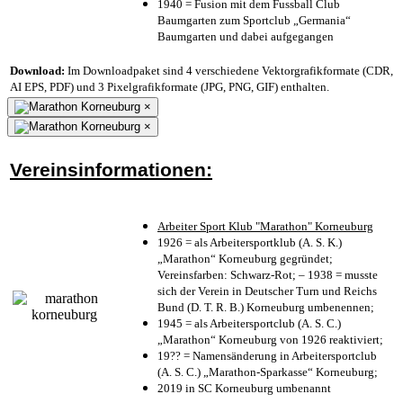
1940 = Fusion mit dem Fussball Club
Baumgarten zum Sportclub „Germania“
Baumgarten und dabei aufgegangen
Download:
Im Downloadpaket sind 4 verschiedene Vektorgrafikformate (CDR,
AI EPS, PDF) und 3 Pixelgrafikformate (JPG, PNG, GIF) enthalten.
×
×
Vereinsinformationen:
Arbeiter Sport Klub "Marathon" Korneuburg
1926 = als Arbeitersportklub (A. S. K.)
„Marathon“ Korneuburg gegründet;
Vereinsfarben: Schwarz-Rot; – 1938 = musste
sich der Verein in Deutscher Turn und Reichs
Bund (D. T. R. B.) Korneuburg umbenennen;
1945 = als Arbeitersportclub (A. S. C.)
„Marathon“ Korneuburg von 1926 reaktiviert;
19?? = Namensänderung in Arbeitersportclub
(A. S. C.) „Marathon-Sparkasse“ Korneuburg;
2019 in SC Korneuburg umbenannt