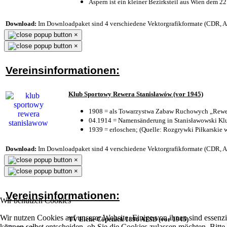
Aspern ist ein kleiner Bezirksteil aus Wien dem 22
Download:
Im Downloadpaket sind 4 verschiedene Vektorgrafikformate (CDR, AI 
×
×
Vereinsinformationen:
Klub Sportowy Rewera Stanisławów (vor 1945)
1908 = als Towarzystwa Zabaw Ruchowych „Rewer
04.1914 = Namensänderung in Stanisławowski Klu
1939 = erloschen; (Quelle: Rozgrywki Piłkarskie 
Download:
Im Downloadpaket sind 4 verschiedene Vektorgrafikformate (CDR, AI 
×
×
Vereinsinformationen:
Wir benutzen Cookies
Wir nutzen Cookies auf unserer Website. Einige von ihnen sind essenzi
TV Eiche Cöpenick 1896 ATSB (vor 1945)
können selbst entscheiden, ob Sie die Cookies zulassen möchten. Bitte