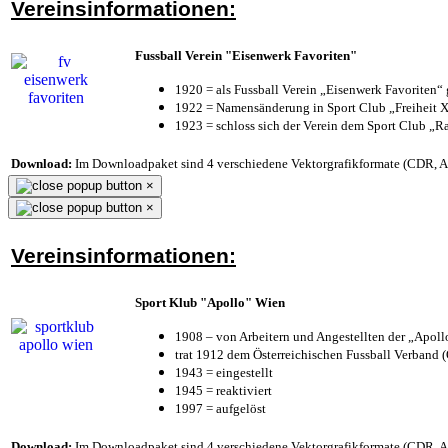
Vereinsinformationen:
Fussball Verein "Eisenwerk Favoriten"
1920 = als Fussball Verein „Eisenwerk Favoriten“
1922 = Namensänderung in Sport Club „Freiheit X
1923 = schloss sich der Verein dem Sport Club „Ra
Download:
Im Downloadpaket sind 4 verschiedene Vektorgrafikformate (CDR, AI 
×
×
Vereinsinformationen:
Sport Klub "Apollo" Wien
1908 – von Arbeitern und Angestellten der „Apol
trat 1912 dem Österreichischen Fussball Verband (Ö
1943 = eingestellt
1945 = reaktiviert
1997 = aufgelöst
Download:
Im Downloadpaket sind 4 verschiedene Vektorgrafikformate (CDR, AI 