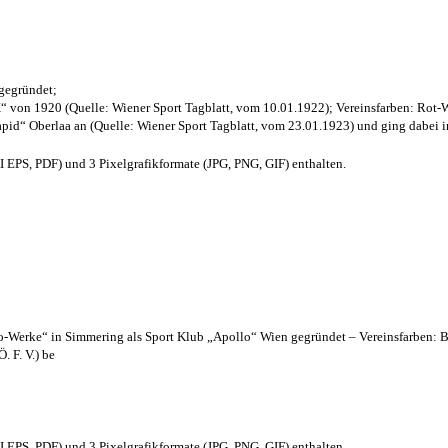
 gegründet;
“ von 1920 (Quelle: Wiener Sport Tagblatt, vom 10.01.1922); Vereinsfarben: Rot-
pid“ Oberlaa an (Quelle: Wiener Sport Tagblatt, vom 23.01.1923) und ging dabei i
EPS, PDF) und 3 Pixelgrafikformate (JPG, PNG, GIF) enthalten.
lo-Werke“ in Simmering als Sport Klub „Apollo“ Wien gegründet – Vereinsfarben: 
. F. V.) be
EPS, PDF) und 3 Pixelgrafikformate (JPG, PNG, GIF) enthalten.