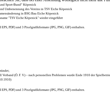
- und Sport-Bund“ Köpenick
z und Umbenennung des Vereins in TSV Eiche Köpenick
 Namensänderung in BSG Bau Eiche Köpenick
nsname "TSV Eiche Köpenick" wieder eingeführt
EPS, PDF) und 3 Pixelgrafikformate (JPG, PNG, GIF) enthalten.
ründet;
l Verband (Ö. F. V.) – nach personellen Problemen wurde Ende 1910 der Spielbetri
.10.1910)
EPS, PDF) und 3 Pixelgrafikformate (JPG, PNG, GIF) enthalten.