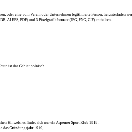
men,
oder eine vom Verein oder Unternehmen legitimierte Person,
herunterladen we
R, AI EPS, PDF) und 3 Pixelgrafikformate (JPG, PNG, GIF) enthalten.
ute ist das Gebiet polnisch.
chen Hinweis, es findet sich nur ein Asperner Sport Klub 1919
;
die das Gründungsjahr 1910
;