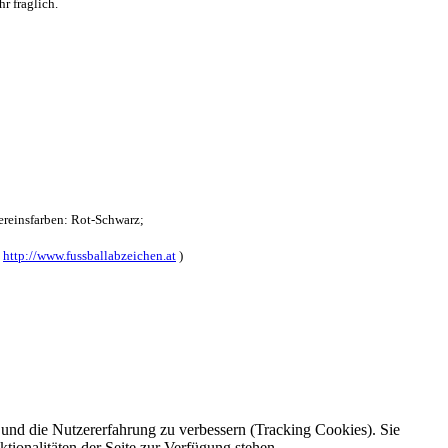
r fraglich.
reinsfarben: Rot-Schwarz;
:
http://www.fussballabzeichen.at
)
e und die Nutzererfahrung zu verbessern (Tracking Cookies). Sie
tionalitäten der Seite zur Verfügung stehen.