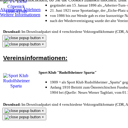
gegründet am 15. Januar 1896 als „Arbeiter-Turn
Akzeptieren
Ablehnen
21. Juni 1921 neue Sportanlage, der „Eiche-Plat
Weitere Informationen
von 1986 bis zur Wende gab es eine kurzzeitige
nach der Wiedervereinigung wurde der alte Verei
Download:
Im Downloadpaket sind 4 verschiedene Vektorgrafikformate (CDR, AI 
×
×
Vereinsinformationen:
Sport Klub "Rudolfsheimer Sparta"
1909 = als Sport Klub Rudolfsheimer „Sparta“ geg
Anfang 1910 Beitritt zum Österreichischen Fussbal
1904 bei (Quelle: Neues Wiener Tagblatt, vom 01
Download:
Im Downloadpaket sind 4 verschiedene Vektorgrafikformate (CDR, AI 
×
×