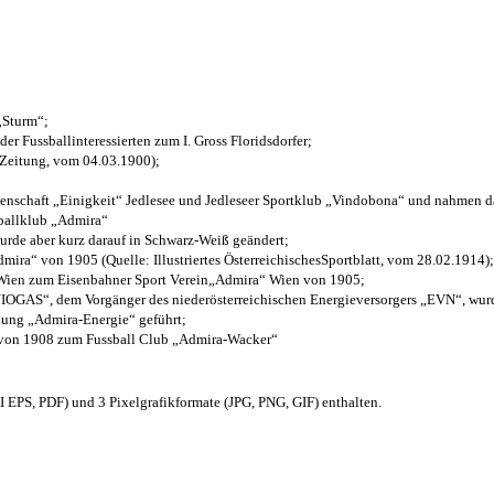
 „Sturm“;
der Fussballinteressierten zum I. Gross Floridsdorfer
;
 Zeitung, vom 04.03.1900);
henschaft „Einigkeit“ Jedlesee und Jedleseer Sportklub „Vindobona“ und nahmen d
sballklub „Admira“
wurde aber kurz darauf in Schwarz-Weiß geändert;
ra“ von 1905 (Quelle: Illustriertes ÖsterreichischesSportblatt, vom 28.02.1914);
 Wien zum Eisenbahner Sport Verein„Admira“ Wien von 1905;
OGAS“, dem Vorgänger des niederösterreichischen Energieversorgers „EVN“, wurde
nung „Admira-Energie“ geführt;
 von 1908 zum Fussball Club „Admira-Wacker“
EPS, PDF) und 3 Pixelgrafikformate (JPG, PNG, GIF) enthalten.