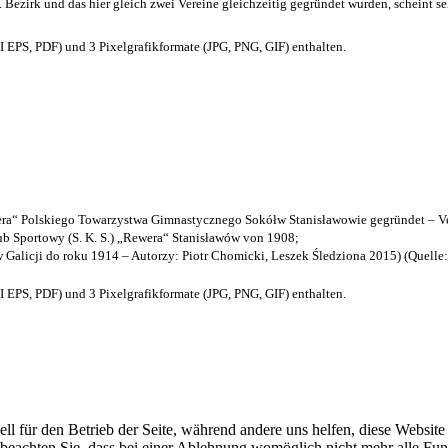
. Bezirk und das hier gleich zwei Vereine gleichzeitig gegründet wurden, scheint seh
EPS, PDF) und 3 Pixelgrafikformate (JPG, PNG, GIF) enthalten.
a“ Polskiego Towarzystwa Gimnastycznego Sokółw Stanisławowie gegründet – Ve
b Sportowy (S. K. S.) „Rewera“ Stanisławów von 1908;
w Galicji do roku 1914 – Autorzy: Piotr Chomicki, Leszek Śledziona 2015) (Quelle
EPS, PDF) und 3 Pixelgrafikformate (JPG, PNG, GIF) enthalten.
ell für den Betrieb der Seite, während andere uns helfen, diese Websit
 beachten Sie, dass bei einer Ablehnung womöglich nicht mehr alle Funk