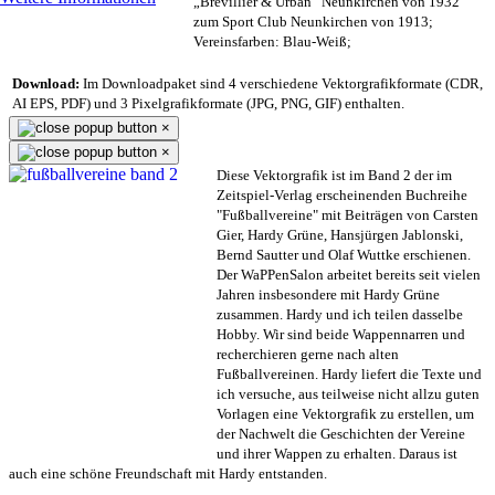
„Brevillier & Urban“ Neunkirchen von 1932
zum Sport Club Neunkirchen von 1913;
Vereinsfarben: Blau-Weiß;
Download:
Im Downloadpaket sind 4 verschiedene Vektorgrafikformate (CDR,
AI EPS, PDF) und 3 Pixelgrafikformate (JPG, PNG, GIF) enthalten.
×
×
Diese Vektorgrafik ist im Band 2 der im
Zeitspiel-Verlag erscheinenden Buchreihe
"Fußballvereine" mit Beiträgen von Carsten
Gier, Hardy Grüne, Hansjürgen Jablonski,
Bernd Sautter und Olaf Wuttke erschienen.
Der WaPPenSalon arbeitet bereits seit vielen
Jahren insbesondere mit Hardy Grüne
zusammen. Hardy und ich teilen dasselbe
Hobby. Wir sind beide Wappennarren und
recherchieren gerne nach alten
Fußballvereinen. Hardy liefert die Texte und
ich versuche, aus teilweise nicht allzu guten
Vorlagen eine Vektorgrafik zu erstellen, um
der Nachwelt die Geschichten der Vereine
und ihrer Wappen zu erhalten. Daraus ist
auch eine schöne Freundschaft mit Hardy entstanden.