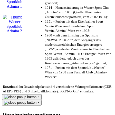
geändert;
1914 – Namensänderung in Wiener Sport Club
„Admira“ von 1905 (Quelle: Illustriertes
ÖsterreichischesSportblatt, vom 28.02.1914);
1951 – Fusion mit dem Eisenbahner Sport
Verein Wien zum Eisenbahner Sport
Verein„Admira“ Wien von 1905;
1960 – mit dem Einstieg des Sponsors
„NEWAG-NIOGAS“, dem Vorgänger des
niederösterreichischen Energieversorgers
„EVN“, wurde der Vereinsname in Eisenbahner
Sport Verein „Admira – N.Ö. Energie“ Wien von
1905 geändert, jedoch unter der
Kurzbezeichnung „Admira-Energie“ geführt;
1971 – Fusion mit dem Sportclub „Wacker“
Wien von 1908 zum Fussball Club „Admira-
Wacker“
Download:
Im Downloadpaket sind 4 verschiedene Vektorgrafikformate (CDR,
AI EPS, PDF) und 3 Pixelgrafikformate (JPG, PNG, GIF) enthalten.
×
×
Vereinsinformationen: