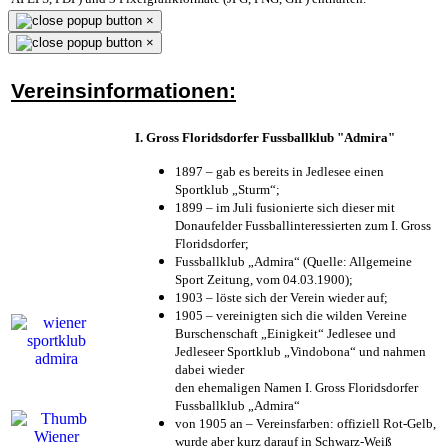
×
×
Vereinsinformationen:
I. Gross Floridsdorfer Fussballklub "Admira"
1897 – gab es bereits in Jedlesee einen
Sportklub „Sturm“;
1899 – im Juli fusionierte sich dieser mit
Donaufelder Fussballinteressierten zum I. Gross
Floridsdorfer
;
Fussballklub „Admira“ (Quelle: Allgemeine
Sport Zeitung, vom 04.03.1900);
1903 – löste sich der Verein wieder auf;
1905 – vereinigten sich die wilden Vereine
Burschenschaft „Einigkeit“ Jedlesee und
Jedleseer Sportklub „Vindobona“ und nahmen
dabei wieder
den ehemaligen Namen I. Gross Floridsdorfer
Fussballklub „Admira“
von 1905 an – Vereinsfarben: offiziell Rot-Gelb,
wurde aber kurz darauf in Schwarz-Weiß