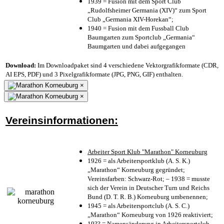
1939 = Fusion mit dem Sport Club
„Rudolfsheimer Germania (XIV)“ zum Sport
Club „Germania XIV-Horekan“;
1940 = Fusion mit dem Fussball Club
Baumgarten zum Sportclub „Germania“
Baumgarten und dabei aufgegangen
Download:
Im Downloadpaket sind 4 verschiedene Vektorgrafikformate (CDR,
AI EPS, PDF) und 3 Pixelgrafikformate (JPG, PNG, GIF) enthalten.
×
×
Vereinsinformationen:
Arbeiter Sport Klub "Marathon" Korneuburg
1926 = als Arbeitersportklub (A. S. K.)
„Marathon“ Korneuburg gegründet;
Vereinsfarben: Schwarz-Rot; – 1938 = musste
sich der Verein in Deutscher Turn und Reichs
Bund (D. T. R. B.) Korneuburg umbenennen;
1945 = als Arbeitersportclub (A. S. C.)
„Marathon“ Korneuburg von 1926 reaktiviert;
19?? = Namensänderung in Arbeitersportclub