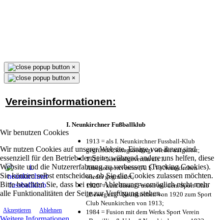
×
×
Vereinsinformationen:
I. Neunkirchner Fußballklub
Wir benutzen Cookies
1913 = als I. Neunkirchner Fussball-Klub
Wir nutzen Cookies auf unserer Website. Einige von ihnen sind
gegründet, kriegsbedingt wieder aufgelöst;
essenziell für den Betrieb der Seite, während andere uns helfen, diese
1925 = Nachfolgeverein als 1.
Website und die Nutzererfahrung zu verbessern (Tracking Cookies).
Arbeitersportverein (A. S. V.) Neunkirchen
Sie können selbst entscheiden, ob Sie die Cookies zulassen möchten.
wieder gegründet;
Bitte beachten Sie, dass bei einer Ablehnung womöglich nicht mehr
1925 = kurz darauf Fusion mit dem Sport Club
alle Funktionalitäten der Seite zur Verfügung stehen.
„Bewegung“ Neunkirchen von 1920 zum Sport
Club Neunkirchen von 1913;
Akzeptieren
Ablehnen
1984 = Fusion mit dem Werks Sport Verein
Weitere Informationen