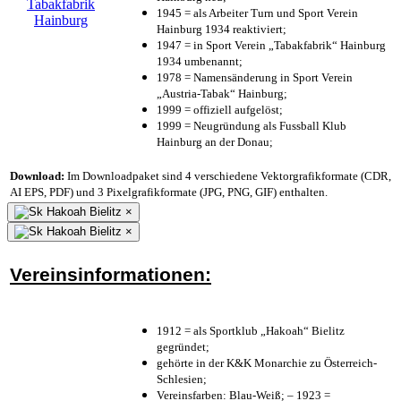
1945 = als Arbeiter Turn und Sport Verein
Hainburg 1934 reaktiviert;
1947 = in Sport Verein „Tabakfabrik“ Hainburg
1934 umbenannt;
1978 = Namensänderung in Sport Verein
„Austria-Tabak“ Hainburg;
1999 = offiziell aufgelöst;
1999 = Neugründung als Fussball Klub
Hainburg an der Donau;
Download:
Im Downloadpaket sind 4 verschiedene Vektorgrafikformate (CDR,
AI EPS, PDF) und 3 Pixelgrafikformate (JPG, PNG, GIF) enthalten.
×
×
Vereinsinformationen:
1912 = als Sportklub „Hakoah“ Bielitz
gegründet;
gehörte in der K&K Monarchie zu Österreich-
Schlesien;
Vereinsfarben: Blau-Weiß; – 1923 =