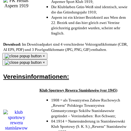
Asperner Sport Klub 1919
;
Die Klubfarben Grün-Weiß sind identisch, sowie
die das Gründungsjahr 1910
;
Aspern ist ein kleiner Bezirksteil aus Wien dem
22. Bezirk und das hier gleich zwei Vereine
gleichzeitig gegründet wurden, scheint sehr
fraglich.
Download:
Im Downloadpaket sind 4 verschiedene Vektorgrafikformate (CDR,
AI EPS, PDF) und 3 Pixelgrafikformate (JPG, PNG, GIF) enthalten.
×
×
Vereinsinformationen:
Klub Sportowy Rewera Stanisławów (vor 1945)
1908 = als Towarzystwa Zabaw Ruchowych
„Rewera“ Polskiego Towarzystwa
Gimnastycznego Sokółw Stanisławowie
gegründet – Vereinsfarben: Rot-Schwarz;
04.1914 = Namensänderung in Stanisławowski
Klub Sportowy (S. K. S.) „Rewera“ Stanisławów