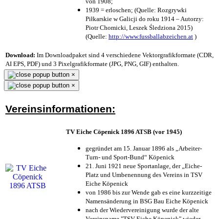
von 1908;
1939 = erloschen; (Quelle: Rozgrywki
Piłkarskie w Galicji do roku 1914 – Autorzy:
Piotr Chomicki, Leszek Śledziona 2015)
(Quelle:
http://www.fussballabzeichen.at
)
Download:
Im Downloadpaket sind 4 verschiedene Vektorgrafikformate (CDR,
AI EPS, PDF) und 3 Pixelgrafikformate (JPG, PNG, GIF) enthalten.
×
×
Vereinsinformationen:
TV Eiche Cöpenick 1896 ATSB (vor 1945)
gegründet am 15. Januar 1896 als „Arbeiter-
Turn- und Sport-Bund“ Köpenick
21. Juni 1921 neue Sportanlage, der „Eiche-
Platz und Umbenennung des Vereins in TSV
Eiche Köpenick
von 1986 bis zur Wende gab es eine kurzzeitige
Namensänderung in BSG Bau Eiche Köpenick
nach der Wiedervereinigung wurde der alte
Vereinsname "TSV Eiche Köpenick" wieder