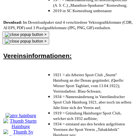
(A. S. C.) „Marathon-Sparkasse“ Korneuburg;
2019 in SC Korneuburg umbenannt
Download:
Im Downloadpaket sind 4 verschiedene Vektorgrafikformate (CDR,
AI EPS, PDF) und 3 Pixelgrafikformate (JPG, PNG, GIF) enthalten.
×
×
Vereinsinformationen:
1921 = als Arbeiter Sport Club „Sturm“
Hainburg an der Donau gegründet; (Quelle:
Wiener Sport Tagblatt, vom 13.04.1922);
Vereinsfarben: Blau-Schwarz;
1934 = Namensänderung in Vaterländischer
Sport Club Hainburg 1921, aber noch im selben
Jahr löste sich der Verein auf;
1919 = Gründung Hainburger Sport Club,
welcher sich 1932 auflöste;
1934 = entstand aus den beiden aufgelösten
Vereinen der Sport Verein „Tabakfabrik“
Hainburg neu;