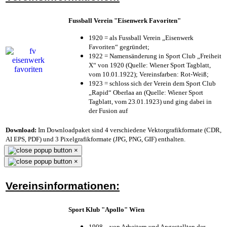
Fussball Verein "Eisenwerk Favoriten"
1920 = als Fussball Verein „Eisenwerk
Favoriten“ gegründet;
1922 = Namensänderung in Sport Club „Freiheit
X“ von 1920 (Quelle: Wiener Sport Tagblatt,
vom 10.01.1922); Vereinsfarben: Rot-Weiß;
1923 = schloss sich der Verein dem Sport Club
„Rapid“ Oberlaa an (Quelle: Wiener Sport
Tagblatt, vom 23.01.1923) und ging dabei in
der Fusion auf
Download:
Im Downloadpaket sind 4 verschiedene Vektorgrafikformate (CDR,
AI EPS, PDF) und 3 Pixelgrafikformate (JPG, PNG, GIF) enthalten.
×
×
Vereinsinformationen:
Sport Klub "Apollo" Wien
1908 – von Arbeitern und Angestellten der