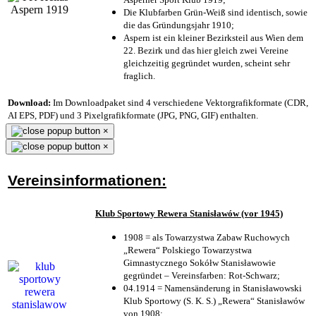
Die Klubfarben Grün-Weiß sind identisch, sowie
die das Gründungsjahr 1910
;
Aspern ist ein kleiner Bezirksteil aus Wien dem
22. Bezirk und das hier gleich zwei Vereine
gleichzeitig gegründet wurden, scheint sehr
fraglich.
Download:
Im Downloadpaket sind 4 verschiedene Vektorgrafikformate (CDR,
AI EPS, PDF) und 3 Pixelgrafikformate (JPG, PNG, GIF) enthalten.
×
×
Vereinsinformationen:
Klub Sportowy Rewera Stanisławów (vor 1945)
1908 = als Towarzystwa Zabaw Ruchowych
„Rewera“ Polskiego Towarzystwa
Gimnastycznego Sokółw Stanisławowie
gegründet – Vereinsfarben: Rot-Schwarz;
04.1914 = Namensänderung in Stanisławowski
Klub Sportowy (S. K. S.) „Rewera“ Stanisławów
von 1908;