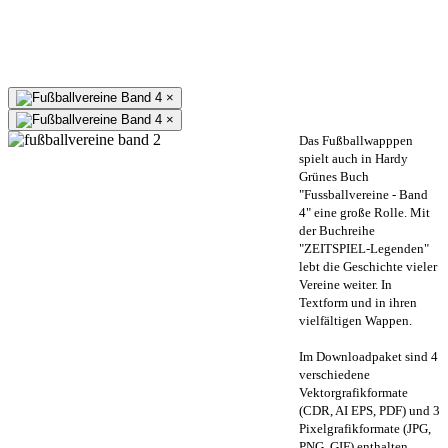
×
×
Das Fußballwapppen
spielt auch in Hardy
Grünes Buch
"Fussballvereine - Band
4" eine große Rolle. Mit
der Buchreihe
"ZEITSPIEL-Legenden"
lebt die Geschichte vieler
Vereine weiter. In
Textform und in ihren
vielfältigen Wappen.
Im Downloadpaket sind 4
verschiedene
Vektorgrafikformate
(CDR, AI EPS, PDF) und 3
Pixelgrafikformate (JPG,
PNG, GIF) enthalten.