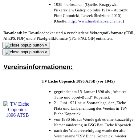
1939 = erloschen; (Quelle: Rozgrywki
Piłkarskie w Galicji do roku 1914 – Autorzy:
Piotr Chomicki, Leszek Śledziona 2015)
(Quelle:
http://www.fussballabzeichen.at
)
Download:
Im Downloadpaket sind 4 verschiedene Vektorgrafikformate (CDR,
AI EPS, PDF) und 3 Pixelgrafikformate (JPG, PNG, GIF) enthalten.
×
×
Vereinsinformationen:
TV Eiche Cöpenick 1896 ATSB (vor 1945)
gegründet am 15. Januar 1896 als „Arbeiter-
Turn- und Sport-Bund“ Köpenick
21. Juni 1921 neue Sportanlage, der „Eiche-
Platz und Umbenennung des Vereins in TSV
Eiche Köpenick
von 1986 bis zur Wende gab es eine kurzzeitige
Namensänderung in BSG Bau Eiche Köpenick
nach der Wiedervereinigung wurde der alte
Vereinsname "TSV Eiche Köpenick" wieder