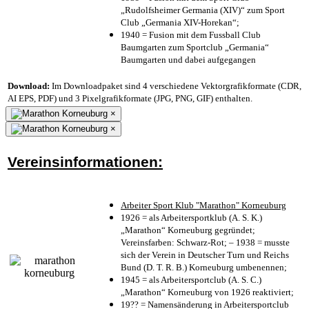
„Rudolfsheimer Germania (XIV)“ zum Sport
Club „Germania XIV-Horekan“;
1940 = Fusion mit dem Fussball Club
Baumgarten zum Sportclub „Germania“
Baumgarten und dabei aufgegangen
Download:
Im Downloadpaket sind 4 verschiedene Vektorgrafikformate (CDR,
AI EPS, PDF) und 3 Pixelgrafikformate (JPG, PNG, GIF) enthalten.
×
×
Vereinsinformationen:
Arbeiter Sport Klub "Marathon" Korneuburg
1926 = als Arbeitersportklub (A. S. K.)
„Marathon“ Korneuburg gegründet;
Vereinsfarben: Schwarz-Rot; – 1938 = musste
sich der Verein in Deutscher Turn und Reichs
Bund (D. T. R. B.) Korneuburg umbenennen;
1945 = als Arbeitersportclub (A. S. C.)
„Marathon“ Korneuburg von 1926 reaktiviert;
19?? = Namensänderung in Arbeitersportclub