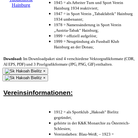
1945 = als Arbeiter Turn und Sport Verein
Hainburg 1934 reaktiviert;
1947 = in Sport Verein „Tabakfabrik“ Hainburg
1934 umbenannt;
1978 = Namensänderung in Sport Verein
„Austria-Tabak“ Hainburg;
1999 = offiziell aufgelöst;
1999 = Neugründung als Fussball Klub
Hainburg an der Donau;
Download:
Im Downloadpaket sind 4 verschiedene Vektorgrafikformate (CDR,
AI EPS, PDF) und 3 Pixelgrafikformate (JPG, PNG, GIF) enthalten.
×
×
Vereinsinformationen:
1912 = als Sportklub „Hakoah“ Bielitz
gegründet;
gehörte in der K&K Monarchie zu Österreich-
Schlesien;
Vereinsfarben: Blau-Weiß; – 1923 =