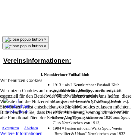
×
×
Vereinsinformationen:
I. Neunkirchner Fußballklub
Wir benutzen Cookies
1913 = als I. Neunkirchner Fussball-Klub
Wir nutzen Cookies auf unserer Website. Einige von ihnen sind
gegründet, kriegsbedingt wieder aufgelöst;
essenziell für den Betrieb der Seite, während andere uns helfen, diese
1925 = Nachfolgeverein als 1.
Website und die Nutzererfahrung zu verbessern (Tracking Cookies).
Arbeitersportverein (A. S. V.) Neunkirchen
Sie können selbst entscheiden, ob Sie die Cookies zulassen möchten.
wieder gegründet;
Bitte beachten Sie, dass bei einer Ablehnung womöglich nicht mehr
1925 = kurz darauf Fusion mit dem Sport Club
alle Funktionalitäten der Seite zur Verfügung stehen.
„Bewegung“ Neunkirchen von 1920 zum Sport
Club Neunkirchen von 1913;
1984 = Fusion mit dem Werks Sport Verein
Akzeptieren
Ablehnen
Weitere Informationen
„Brevillier & Urban“ Neunkirchen von 1932