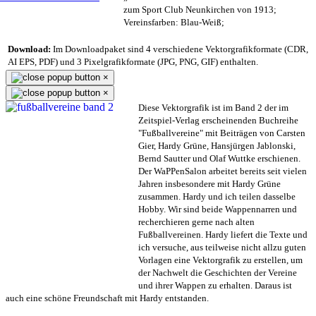
zum Sport Club Neunkirchen von 1913;
Vereinsfarben: Blau-Weiß;
Download:
Im Downloadpaket sind 4 verschiedene Vektorgrafikformate (CDR,
AI EPS, PDF) und 3 Pixelgrafikformate (JPG, PNG, GIF) enthalten.
×
×
Diese Vektorgrafik ist im Band 2 der im
Zeitspiel-Verlag erscheinenden Buchreihe
"Fußballvereine" mit Beiträgen von Carsten
Gier, Hardy Grüne, Hansjürgen Jablonski,
Bernd Sautter und Olaf Wuttke erschienen.
Der WaPPenSalon arbeitet bereits seit vielen
Jahren insbesondere mit Hardy Grüne
zusammen. Hardy und ich teilen dasselbe
Hobby. Wir sind beide Wappennarren und
recherchieren gerne nach alten
Fußballvereinen. Hardy liefert die Texte und
ich versuche, aus teilweise nicht allzu guten
Vorlagen eine Vektorgrafik zu erstellen, um
der Nachwelt die Geschichten der Vereine
und ihrer Wappen zu erhalten. Daraus ist
auch eine schöne Freundschaft mit Hardy entstanden.