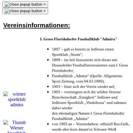
×
×
Vereinsinformationen:
I. Gross Floridsdorfer Fussballklub "Admira"
1897 – gab es bereits in Jedlesee einen
Sportklub „Sturm“;
1899 – im Juli fusionierte sich dieser mit
Donaufelder Fussballinteressierten zum I. Gross
Floridsdorfer
;
Fussballklub „Admira“ (Quelle: Allgemeine
Sport Zeitung, vom 04.03.1900);
1903 – löste sich der Verein wieder auf;
1905 – vereinigten sich die wilden Vereine
Burschenschaft „Einigkeit“ Jedlesee und
Jedleseer Sportklub „Vindobona“ und nahmen
dabei wieder
den ehemaligen Namen I. Gross Floridsdorfer
Fussballklub „Admira“
von 1905 an – Vereinsfarben: offiziell Rot-Gelb,
wurde aber kurz darauf in Schwarz-Weiß