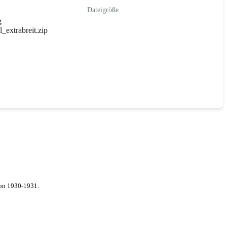
Dateigröße
g
_extrabreit.zip
von 1930-1931.