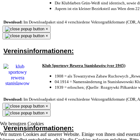
Die Klubfarben Grün-Weiß sind identisch, sowie 
Aspern ist ein kleiner Bezirksteil aus Wien dem 22
Download:
Im Downloadpaket sind 4 verschiedene Vektorgrafikformate (CDR, AI 
×
×
Vereinsinformationen:
Klub Sportowy Rewera Stanisławów (vor 1945)
1908 = als Towarzystwa Zabaw Ruchowych „Rewer
04.1914 = Namensänderung in Stanisławowski Klu
1939 = erloschen; (Quelle: Rozgrywki Piłkarskie 
Download:
Im Downloadpaket sind 4 verschiedene Vektorgrafikformate (CDR, AI 
×
×
Wir benutzen Cookies
Vereinsinformationen:
Wir nutzen Cookies auf unserer Website. Einige von ihnen sind essenzi
können selbst entscheiden, ob Sie die Cookies zulassen möchten. Bitte