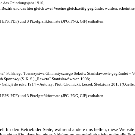
die das Gründungsjahr 1910
;
. Bezirk und das hier gleich zwei Vereine gleichzeitig gegründet wurden, scheint seh
EPS, PDF) und 3 Pixelgrafikformate (JPG, PNG, GIF) enthalten.
a“ Polskiego Towarzystwa Gimnastycznego Sokółw Stanisławowie gegründet – Ve
b Sportowy (S. K. S.) „Rewera“ Stanisławów von 1908;
w Galicji do roku 1914 – Autorzy: Piotr Chomicki, Leszek Śledziona 2015) (Quelle
EPS, PDF) und 3 Pixelgrafikformate (JPG, PNG, GIF) enthalten.
ell für den Betrieb der Seite, während andere uns helfen, diese Websit
 beachten Sie, dass bei einer Ablehnung womöglich nicht mehr alle Funk