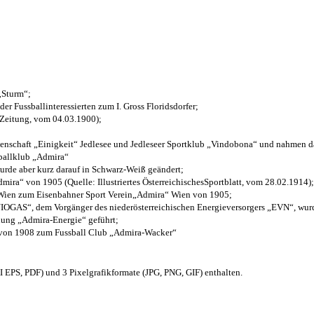
 „Sturm“;
der Fussballinteressierten zum I. Gross Floridsdorfer
;
 Zeitung, vom 04.03.1900);
henschaft „Einigkeit“ Jedlesee und Jedleseer Sportklub „Vindobona“ und nahmen d
sballklub „Admira“
wurde aber kurz darauf in Schwarz-Weiß geändert;
ra“ von 1905 (Quelle: Illustriertes ÖsterreichischesSportblatt, vom 28.02.1914);
 Wien zum Eisenbahner Sport Verein„Admira“ Wien von 1905;
OGAS“, dem Vorgänger des niederösterreichischen Energieversorgers „EVN“, wurde
nung „Admira-Energie“ geführt;
 von 1908 zum Fussball Club „Admira-Wacker“
EPS, PDF) und 3 Pixelgrafikformate (JPG, PNG, GIF) enthalten.