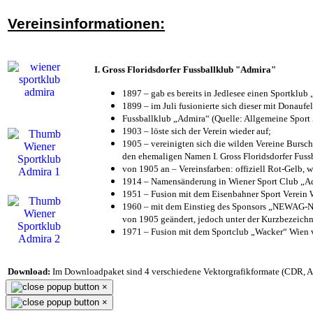
Vereinsinformationen:
I. Gross Floridsdorfer Fussballklub "Admira"
1897 – gab es bereits in Jedlesee einen Sportklub
1899 – im Juli fusionierte sich dieser mit Donaufel
Fussballklub „Admira“ (Quelle: Allgemeine Sport
1903 – löste sich der Verein wieder auf;
1905 – vereinigten sich die wilden Vereine Bursc
den ehemaligen Namen I. Gross Floridsdorfer Fus
von 1905 an – Vereinsfarben: offiziell Rot-Gelb, 
1914 – Namensänderung in Wiener Sport Club „Admi
1951 – Fusion mit dem Eisenbahner Sport Verein
1960 – mit dem Einstieg des Sponsors „NEWAG-NI
von 1905 geändert, jedoch unter der Kurzbezeich
1971 – Fusion mit dem Sportclub „Wacker“ Wien
Download:
Im Downloadpaket sind 4 verschiedene Vektorgrafikformate (CDR, AI 
×
×