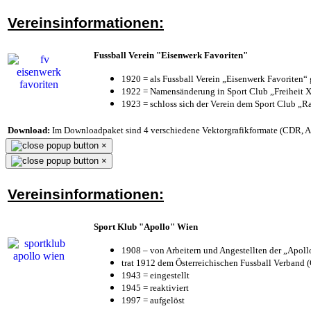
Vereinsinformationen:
Fussball Verein "Eisenwerk Favoriten"
1920 = als Fussball Verein „Eisenwerk Favoriten“
1922 = Namensänderung in Sport Club „Freiheit X
1923 = schloss sich der Verein dem Sport Club „Ra
Download:
Im Downloadpaket sind 4 verschiedene Vektorgrafikformate (CDR, AI 
×
×
Vereinsinformationen:
Sport Klub "Apollo" Wien
1908 – von Arbeitern und Angestellten der „Apol
trat 1912 dem Österreichischen Fussball Verband (Ö
1943 = eingestellt
1945 = reaktiviert
1997 = aufgelöst