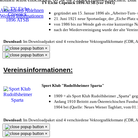
TV Eiche Cöpenick 1896 ATSB (vor 1945)
Akzeptieren
Ablehnen
gegründet am 15. Januar 1896 als „Arbeiter-Turn
Weitere Informationen
21. Juni 1921 neue Sportanlage, der „Eiche-Plat
von 1986 bis zur Wende gab es eine kurzzeitige
nach der Wiedervereinigung wurde der alte Verei
Download:
Im Downloadpaket sind 4 verschiedene Vektorgrafikformate (CDR, AI 
×
×
Vereinsinformationen:
Sport Klub "Rudolfsheimer Sparta"
1909 = als Sport Klub Rudolfsheimer „Sparta“ geg
Anfang 1910 Beitritt zum Österreichischen Fussbal
1904 bei (Quelle: Neues Wiener Tagblatt, vom 01
Download:
Im Downloadpaket sind 4 verschiedene Vektorgrafikformate (CDR, AI 
×
×