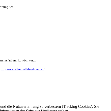
r fraglich.
reinsfarben: Rot-Schwarz;
:
http://www.fussballabzeichen.at
)
e und die Nutzererfahrung zu verbessern (Tracking Cookies). Sie
tionalitäten der Seite zur Verfügung stehen.