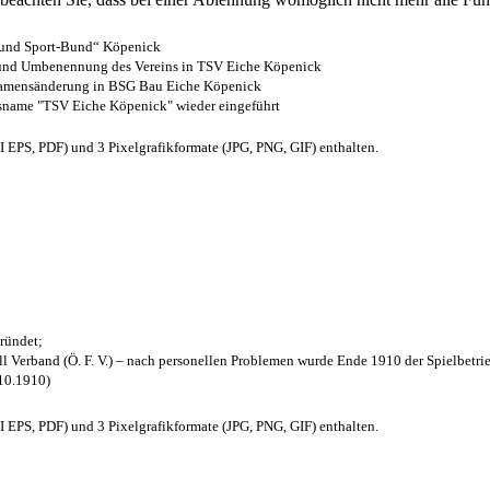
- und Sport-Bund“ Köpenick
z und Umbenennung des Vereins in TSV Eiche Köpenick
 Namensänderung in BSG Bau Eiche Köpenick
nsname "TSV Eiche Köpenick" wieder eingeführt
EPS, PDF) und 3 Pixelgrafikformate (JPG, PNG, GIF) enthalten.
ründet;
l Verband (Ö. F. V.) – nach personellen Problemen wurde Ende 1910 der Spielbetri
.10.1910)
EPS, PDF) und 3 Pixelgrafikformate (JPG, PNG, GIF) enthalten.