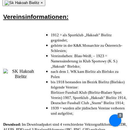
×
Vereinsinformationen:
1912 = als Sportklub „Hakoah“ Bielitz
gegründet;
gehörte in der K&K Monarchie zu Österreich-
Schlesien;
Vereinsfarben: Blau-Weiß; – 1923 =
Namensänderung in Klub Sportowy (K. S.)
„Hakoah“ Bielsko;
nach dem 1. WK kam Bielitz als Bielsko zu
Polen
bis 1918 bestanden im Bezirk Bielitz (Bielsko)
folgende Vereine:
Bielitzer Fussball Klub (Bielitz-Bialaer Sport
Verein) 1907, Sportklub „Hakoah“ Bielitz 1914,
Deutscher Fussball Club „Sturm“ Bielitz 1914;
1939 = wurden alle jüdischen Vereine verboten
und aufgelöst;
0
Download:
Im Downloadpaket sind 4 verschiedene Vektorgrafikformate (CDR,
AI EPS, PDF) und 3 Pixelgrafikformate (JPG, PNG, GIF) enthalten.