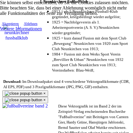
I. Neunkirchner Fußballklub
Sie können selbst entscheiden, ob Sie die Cookies zulassen möchten.
Bitte beachten Sie, dass bei einer Ablehnung womöglich nicht mehr
1913 = als I. Neunkirchner Fussball-Klub
alle Funktionalitäten der Seite zur Verfügung stehen.
gegründet, kriegsbedingt wieder aufgelöst;
1925 = Nachfolgeverein als 1.
Akzeptieren
Ablehnen
Arbeitersportverein (A. S. V.) Neunkirchen
Weitere Informationen
wieder gegründet;
1925 = kurz darauf Fusion mit dem Sport Club
„Bewegung“ Neunkirchen von 1920 zum Sport
Club Neunkirchen von 1913;
1984 = Fusion mit dem Werks Sport Verein
„Brevillier & Urban“ Neunkirchen von 1932
zum Sport Club Neunkirchen von 1913;
Vereinsfarben: Blau-Weiß;
Download:
Im Downloadpaket sind 4 verschiedene Vektorgrafikformate (CDR,
AI EPS, PDF) und 3 Pixelgrafikformate (JPG, PNG, GIF) enthalten.
×
×
Diese Vektorgrafik ist im Band 2 der im
Zeitspiel-Verlag erscheinenden Buchreihe
"Fußballvereine" mit Beiträgen von Carsten
Gier, Hardy Grüne, Hansjürgen Jablonski,
Bernd Sautter und Olaf Wuttke erschienen.
Der WaPPenSalon arbeitet bereits seit vielen