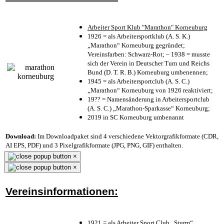
Arbeiter Sport Klub "Marathon" Korneuburg
1926 = als Arbeitersportklub (A. S. K.)
„Marathon“ Korneuburg gegründet;
Vereinsfarben: Schwarz-Rot; – 1938 = musste
sich der Verein in Deutscher Turn und Reichs
Bund (D. T. R. B.) Korneuburg umbenennen;
1945 = als Arbeitersportclub (A. S. C.)
„Marathon“ Korneuburg von 1926 reaktiviert;
19?? = Namensänderung in Arbeitersportclub
(A. S. C.) „Marathon-Sparkasse“ Korneuburg;
2019 in SC Korneuburg umbenannt
Download:
Im Downloadpaket sind 4 verschiedene Vektorgrafikformate (CDR,
AI EPS, PDF) und 3 Pixelgrafikformate (JPG, PNG, GIF) enthalten.
×
×
Vereinsinformationen:
1921 = als Arbeiter Sport Club „Sturm“