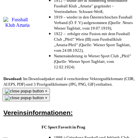
1912 – wurde der in Simmering beheimatete
Fussball Klub „Artaria“ gegründet –
Vereinsfarben: Schwarz-Weiß;
1919 – wieder in den Österreichischen Fussball
Verband (Ö. F. V.) aufgenommen (Quelle: Neues
Wiener Tagblatt, vom 19.07.1919);
1922 – erfolgte eine Fusion mit dem Fussball
Club „Pfeil“ Wien (III) zum Fussballklub
„Artaria-Pfeil“ (Quelle: Wiener Sport Tagblatt,
vom 24.08.1922);
Namensänderung in Wiener Sport Club „Pfeil“
(Quelle: Wiener Sport Tagblatt, vom
12.02.1924)
Download:
Im Downloadpaket sind 4 verschiedene Vektorgrafikformate (CDR,
AI EPS, PDF) und 3 Pixelgrafikformate (JPG, PNG, GIF) enthalten.
×
×
Vereinsinformationen:
FC Sport Favorit in Prag
1898 = Gründung Fussball und Athletik Club