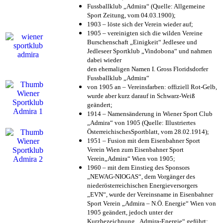
Fussballklub „Admira“ (Quelle: Allgemeine
Sport Zeitung, vom 04.03.1900);
1903 – löste sich der Verein wieder auf;
1905 – vereinigten sich die wilden Vereine
Burschenschaft „Einigkeit“ Jedlesee und
Jedleseer Sportklub „Vindobona“ und nahmen
dabei wieder
den ehemaligen Namen I. Gross Floridsdorfer
Fussballklub „Admira“
von 1905 an – Vereinsfarben: offiziell Rot-Gelb,
wurde aber kurz darauf in Schwarz-Weiß
geändert;
1914 – Namensänderung in Wiener Sport Club
„Admira“ von 1905 (Quelle: Illustriertes
ÖsterreichischesSportblatt, vom 28.02.1914);
1951 – Fusion mit dem Eisenbahner Sport
Verein Wien zum Eisenbahner Sport
Verein„Admira“ Wien von 1905;
1960 – mit dem Einstieg des Sponsors
„NEWAG-NIOGAS“, dem Vorgänger des
niederösterreichischen Energieversorgers
„EVN“, wurde der Vereinsname in Eisenbahner
Sport Verein „Admira – N.Ö. Energie“ Wien von
1905 geändert, jedoch unter der
Kurzbezeichnung „Admira-Energie“ geführt;