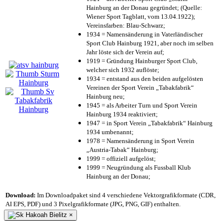
Hainburg an der Donau gegründet; (Quelle:
Wiener Sport Tagblatt, vom 13.04.1922);
Vereinsfarben: Blau-Schwarz;
1934 = Namensänderung in Vaterländischer
Sport Club Hainburg 1921, aber noch im selben
Jahr löste sich der Verein auf;
1919 = Gründung Hainburger Sport Club,
welcher sich 1932 auflöste;
1934 = entstand aus den beiden aufgelösten
Vereinen der Sport Verein „Tabakfabrik“
Hainburg neu;
1945 = als Arbeiter Turn und Sport Verein
Hainburg 1934 reaktiviert;
1947 = in Sport Verein „Tabakfabrik“ Hainburg
1934 umbenannt;
1978 = Namensänderung in Sport Verein
„Austria-Tabak“ Hainburg;
1999 = offiziell aufgelöst;
1999 = Neugründung als Fussball Klub
Hainburg an der Donau;
Download:
Im Downloadpaket sind 4 verschiedene Vektorgrafikformate (CDR,
AI EPS, PDF) und 3 Pixelgrafikformate (JPG, PNG, GIF) enthalten.
×