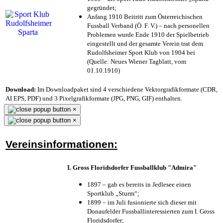
gegründet;
Anfang 1910 Beitritt zum Österreichischen
Fussball Verband (Ö. F. V.) – nach personellen
Problemen wurde Ende 1910 der Spielbetrieb
eingestellt und der gesamte Verein trat dem
Rudolfsheimer Sport Klub von 1904 bei
(Quelle: Neues Wiener Tagblatt, vom
01.10.1910)
Download:
Im Downloadpaket sind 4 verschiedene Vektorgrafikformate (CDR,
AI EPS, PDF) und 3 Pixelgrafikformate (JPG, PNG, GIF) enthalten.
×
×
Vereinsinformationen:
I. Gross Floridsdorfer Fussballklub "Admira"
1897 – gab es bereits in Jedlesee einen
Sportklub „Sturm“;
1899 – im Juli fusionierte sich dieser mit
Donaufelder Fussballinteressierten zum I. Gross
Floridsdorfer
;