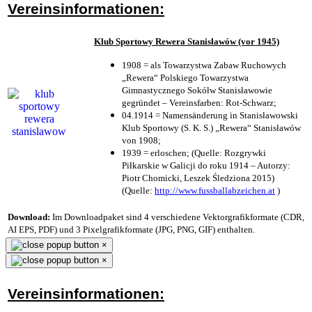
Vereinsinformationen:
Klub Sportowy Rewera Stanisławów (vor 1945)
1908 = als Towarzystwa Zabaw Ruchowych
„Rewera“ Polskiego Towarzystwa
Gimnastycznego Sokółw Stanisławowie
gegründet – Vereinsfarben: Rot-Schwarz;
04.1914 = Namensänderung in Stanisławowski
Klub Sportowy (S. K. S.) „Rewera“ Stanisławów
von 1908;
1939 = erloschen; (Quelle: Rozgrywki
Piłkarskie w Galicji do roku 1914 – Autorzy:
Piotr Chomicki, Leszek Śledziona 2015)
(Quelle:
http://www.fussballabzeichen.at
)
Download:
Im Downloadpaket sind 4 verschiedene Vektorgrafikformate (CDR,
AI EPS, PDF) und 3 Pixelgrafikformate (JPG, PNG, GIF) enthalten.
×
×
Vereinsinformationen: