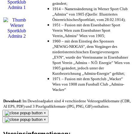
geändert;
1914 – Namensänderung in Wiener Sport Club
„Admira“ von 1905 (Quelle: Illustriertes
ÖsterreichischesSportblatt, vom 28.02.1914);
1951 – Fusion mit dem Eisenbahner Sport
Verein Wien zum Eisenbahner Sport
Verein„Admira“ Wien von 1905;
1960 – mit dem Einstieg des Sponsors
„NEWAG-NIOGAS“, dem Vorgänger des
niederösterreichischen Energieversorgers
„EVN“, wurde der Vereinsname in Eisenbahner
Sport Verein „Admira – N.Ö. Energie“ Wien von
1905 geändert, jedoch unter der
Kurzbezeichnung „Admira-Energie“ geführt;
1971 – Fusion mit dem Sportclub „Wacker“
Wien von 1908 zum Fussball Club „Admira-
Wacker“
Download:
Im Downloadpaket sind 4 verschiedene Vektorgrafikformate (CDR,
AI EPS, PDF) und 3 Pixelgrafikformate (JPG, PNG, GIF) enthalten.
×
×
Vereinsinformationen: