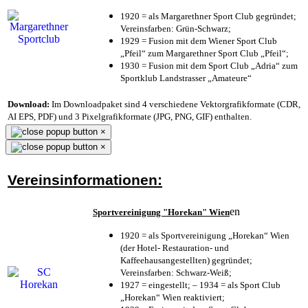
1920 = als Margarethner Sport Club gegründet;
Vereinsfarben: Grün-Schwarz;
1929 = Fusion mit dem Wiener Sport Club
„Pfeil“ zum Margarethner Sport Club „Pfeil“;
1930 = Fusion mit dem Sport Club „Adria“ zum
Sportklub Landstrasser „Amateure“
Download:
Im Downloadpaket sind 4 verschiedene Vektorgrafikformate (CDR,
AI EPS, PDF) und 3 Pixelgrafikformate (JPG, PNG, GIF) enthalten.
×
×
Vereinsinformationen:
en
Sportvereinigung "Horekan" Wien
1920 = als Sportvereinigung „Horekan“ Wien
(der Hotel- Restauration- und
Kaffeehausangestellten) gegründet;
Vereinsfarben: Schwarz-Weiß;
1927 = eingestellt; – 1934 = als Sport Club
„Horekan“ Wien reaktiviert;