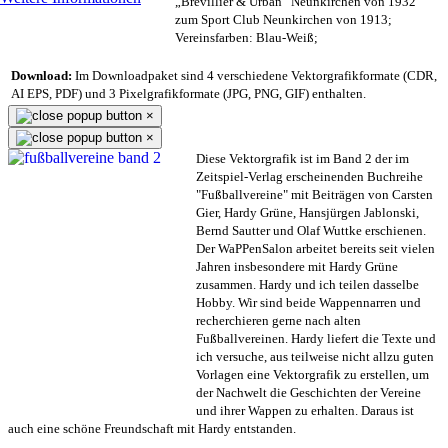
„Brevillier & Urban“ Neunkirchen von 1932
zum Sport Club Neunkirchen von 1913;
Vereinsfarben: Blau-Weiß;
Download:
Im Downloadpaket sind 4 verschiedene Vektorgrafikformate (CDR,
AI EPS, PDF) und 3 Pixelgrafikformate (JPG, PNG, GIF) enthalten.
×
×
Diese Vektorgrafik ist im Band 2 der im
Zeitspiel-Verlag erscheinenden Buchreihe
"Fußballvereine" mit Beiträgen von Carsten
Gier, Hardy Grüne, Hansjürgen Jablonski,
Bernd Sautter und Olaf Wuttke erschienen.
Der WaPPenSalon arbeitet bereits seit vielen
Jahren insbesondere mit Hardy Grüne
zusammen. Hardy und ich teilen dasselbe
Hobby. Wir sind beide Wappennarren und
recherchieren gerne nach alten
Fußballvereinen. Hardy liefert die Texte und
ich versuche, aus teilweise nicht allzu guten
Vorlagen eine Vektorgrafik zu erstellen, um
der Nachwelt die Geschichten der Vereine
und ihrer Wappen zu erhalten. Daraus ist
auch eine schöne Freundschaft mit Hardy entstanden.