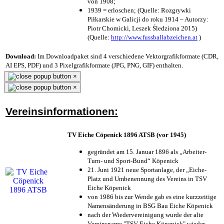
von 1908;
1939 = erloschen; (Quelle: Rozgrywki
Piłkarskie w Galicji do roku 1914 – Autorzy:
Piotr Chomicki, Leszek Śledziona 2015)
(Quelle:
http://www.fussballabzeichen.at
)
Download:
Im Downloadpaket sind 4 verschiedene Vektorgrafikformate (CDR,
AI EPS, PDF) und 3 Pixelgrafikformate (JPG, PNG, GIF) enthalten.
×
×
Vereinsinformationen:
TV Eiche Cöpenick 1896 ATSB (vor 1945)
gegründet am 15. Januar 1896 als „Arbeiter-
Turn- und Sport-Bund“ Köpenick
21. Juni 1921 neue Sportanlage, der „Eiche-
Platz und Umbenennung des Vereins in TSV
Eiche Köpenick
von 1986 bis zur Wende gab es eine kurzzeitige
Namensänderung in BSG Bau Eiche Köpenick
nach der Wiedervereinigung wurde der alte
Vereinsname "TSV Eiche Köpenick" wieder