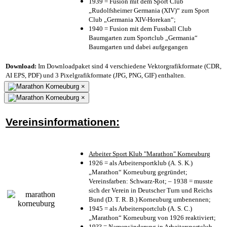
1939 = Fusion mit dem Sport Club
„Rudolfsheimer Germania (XIV)“ zum Sport
Club „Germania XIV-Horekan“;
1940 = Fusion mit dem Fussball Club
Baumgarten zum Sportclub „Germania“
Baumgarten und dabei aufgegangen
Download:
Im Downloadpaket sind 4 verschiedene Vektorgrafikformate (CDR,
AI EPS, PDF) und 3 Pixelgrafikformate (JPG, PNG, GIF) enthalten.
×
×
Vereinsinformationen:
Arbeiter Sport Klub "Marathon" Korneuburg
1926 = als Arbeitersportklub (A. S. K.)
„Marathon“ Korneuburg gegründet;
Vereinsfarben: Schwarz-Rot; – 1938 = musste
sich der Verein in Deutscher Turn und Reichs
Bund (D. T. R. B.) Korneuburg umbenennen;
1945 = als Arbeitersportclub (A. S. C.)
„Marathon“ Korneuburg von 1926 reaktiviert;
19?? = Namensänderung in Arbeitersportclub