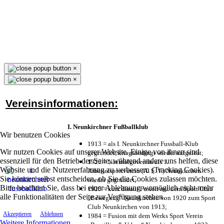
×
×
Vereinsinformationen:
I. Neunkirchner Fußballklub
Wir benutzen Cookies
1913 = als I. Neunkirchner Fussball-Klub
Wir nutzen Cookies auf unserer Website. Einige von ihnen sind
gegründet, kriegsbedingt wieder aufgelöst;
essenziell für den Betrieb der Seite, während andere uns helfen, diese
1925 = Nachfolgeverein als 1.
Website und die Nutzererfahrung zu verbessern (Tracking Cookies).
Arbeitersportverein (A. S. V.) Neunkirchen
Sie können selbst entscheiden, ob Sie die Cookies zulassen möchten.
wieder gegründet;
Bitte beachten Sie, dass bei einer Ablehnung womöglich nicht mehr
1925 = kurz darauf Fusion mit dem Sport Club
alle Funktionalitäten der Seite zur Verfügung stehen.
„Bewegung“ Neunkirchen von 1920 zum Sport
Club Neunkirchen von 1913;
Akzeptieren
Ablehnen
1984 = Fusion mit dem Werks Sport Verein
Weitere Informationen