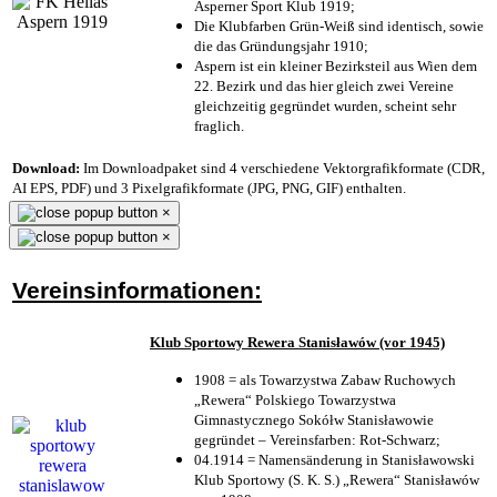
Asperner Sport Klub 1919
;
Die Klubfarben Grün-Weiß sind identisch, sowie
die das Gründungsjahr 1910
;
Aspern ist ein kleiner Bezirksteil aus Wien dem
22. Bezirk und das hier gleich zwei Vereine
gleichzeitig gegründet wurden, scheint sehr
fraglich.
Download:
Im Downloadpaket sind 4 verschiedene Vektorgrafikformate (CDR,
AI EPS, PDF) und 3 Pixelgrafikformate (JPG, PNG, GIF) enthalten.
×
×
Vereinsinformationen:
Klub Sportowy Rewera Stanisławów (vor 1945)
1908 = als Towarzystwa Zabaw Ruchowych
„Rewera“ Polskiego Towarzystwa
Gimnastycznego Sokółw Stanisławowie
gegründet – Vereinsfarben: Rot-Schwarz;
04.1914 = Namensänderung in Stanisławowski
Klub Sportowy (S. K. S.) „Rewera“ Stanisławów