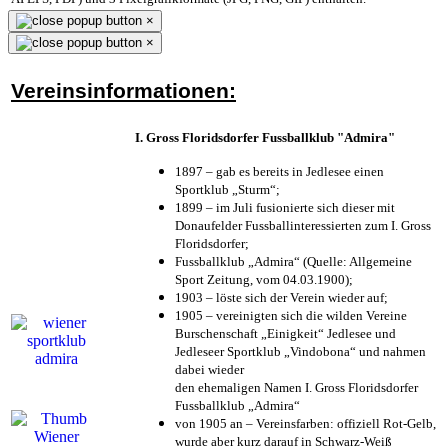
×
×
Vereinsinformationen:
I. Gross Floridsdorfer Fussballklub "Admira"
1897 – gab es bereits in Jedlesee einen
Sportklub „Sturm“;
1899 – im Juli fusionierte sich dieser mit
Donaufelder Fussballinteressierten zum I. Gross
Floridsdorfer
;
Fussballklub „Admira“ (Quelle: Allgemeine
Sport Zeitung, vom 04.03.1900);
1903 – löste sich der Verein wieder auf;
1905 – vereinigten sich die wilden Vereine
Burschenschaft „Einigkeit“ Jedlesee und
Jedleseer Sportklub „Vindobona“ und nahmen
dabei wieder
den ehemaligen Namen I. Gross Floridsdorfer
Fussballklub „Admira“
von 1905 an – Vereinsfarben: offiziell Rot-Gelb,
wurde aber kurz darauf in Schwarz-Weiß