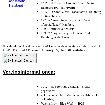
1945 = als Arbeiter Turn und Sport Verein
Hainburg 1934 reaktiviert;
1947 = in Sport Verein „Tabakfabrik“ Hainburg
1934 umbenannt;
1978 = Namensänderung in Sport Verein
„Austria-Tabak“ Hainburg;
1999 = offiziell aufgelöst;
1999 = Neugründung als Fussball Klub
Hainburg an der Donau;
Download:
Im Downloadpaket sind 4 verschiedene Vektorgrafikformate (CDR,
AI EPS, PDF) und 3 Pixelgrafikformate (JPG, PNG, GIF) enthalten.
×
×
Vereinsinformationen:
1912 = als Sportklub „Hakoah“ Bielitz
gegründet;
gehörte in der K&K Monarchie zu Österreich-
Schlesien;
Vereinsfarben: Blau-Weiß; – 1923 =