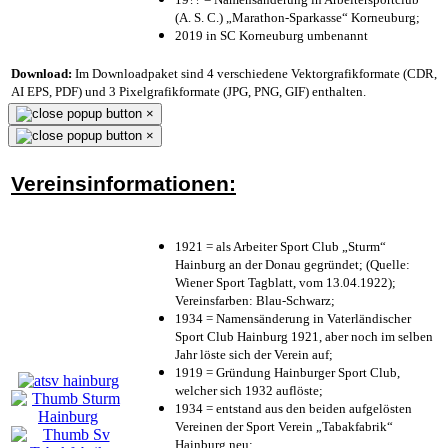
(A. S. C.) „Marathon-Sparkasse“ Korneuburg;
2019 in SC Korneuburg umbenannt
Download:
Im Downloadpaket sind 4 verschiedene Vektorgrafikformate (CDR,
AI EPS, PDF) und 3 Pixelgrafikformate (JPG, PNG, GIF) enthalten.
×
×
Vereinsinformationen:
1921 = als Arbeiter Sport Club „Sturm“
Hainburg an der Donau gegründet; (Quelle:
Wiener Sport Tagblatt, vom 13.04.1922);
Vereinsfarben: Blau-Schwarz;
1934 = Namensänderung in Vaterländischer
Sport Club Hainburg 1921, aber noch im selben
Jahr löste sich der Verein auf;
1919 = Gründung Hainburger Sport Club,
welcher sich 1932 auflöste;
1934 = entstand aus den beiden aufgelösten
Vereinen der Sport Verein „Tabakfabrik“
Hainburg neu;