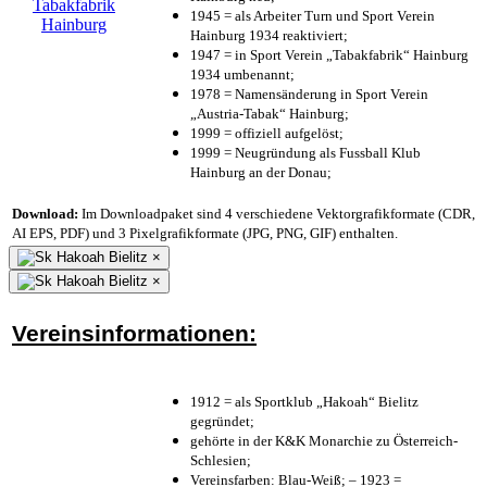
1945 = als Arbeiter Turn und Sport Verein
Hainburg 1934 reaktiviert;
1947 = in Sport Verein „Tabakfabrik“ Hainburg
1934 umbenannt;
1978 = Namensänderung in Sport Verein
„Austria-Tabak“ Hainburg;
1999 = offiziell aufgelöst;
1999 = Neugründung als Fussball Klub
Hainburg an der Donau;
Download:
Im Downloadpaket sind 4 verschiedene Vektorgrafikformate (CDR,
AI EPS, PDF) und 3 Pixelgrafikformate (JPG, PNG, GIF) enthalten.
×
×
Vereinsinformationen:
1912 = als Sportklub „Hakoah“ Bielitz
gegründet;
gehörte in der K&K Monarchie zu Österreich-
Schlesien;
Vereinsfarben: Blau-Weiß; – 1923 =