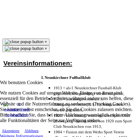
×
×
Vereinsinformationen:
I. Neunkirchner Fußballklub
Wir benutzen Cookies
1913 = als I. Neunkirchner Fussball-Klub
Wir nutzen Cookies auf unserer Website. Einige von ihnen sind
gegründet, kriegsbedingt wieder aufgelöst;
essenziell für den Betrieb der Seite, während andere uns helfen, diese
1925 = Nachfolgeverein als 1.
Website und die Nutzererfahrung zu verbessern (Tracking Cookies).
Arbeitersportverein (A. S. V.) Neunkirchen
Sie können selbst entscheiden, ob Sie die Cookies zulassen möchten.
wieder gegründet;
Bitte beachten Sie, dass bei einer Ablehnung womöglich nicht mehr
1925 = kurz darauf Fusion mit dem Sport Club
alle Funktionalitäten der Seite zur Verfügung stehen.
„Bewegung“ Neunkirchen von 1920 zum Sport
Club Neunkirchen von 1913;
Akzeptieren
Ablehnen
1984 = Fusion mit dem Werks Sport Verein
Weitere Informationen