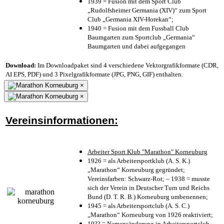
1939 = Fusion mit dem Sport Club
„Rudolfsheimer Germania (XIV)“ zum Sport
Club „Germania XIV-Horekan“;
1940 = Fusion mit dem Fussball Club
Baumgarten zum Sportclub „Germania“
Baumgarten und dabei aufgegangen
Download:
Im Downloadpaket sind 4 verschiedene Vektorgrafikformate (CDR,
AI EPS, PDF) und 3 Pixelgrafikformate (JPG, PNG, GIF) enthalten.
×
×
Vereinsinformationen:
Arbeiter Sport Klub "Marathon" Korneuburg
1926 = als Arbeitersportklub (A. S. K.)
„Marathon“ Korneuburg gegründet;
Vereinsfarben: Schwarz-Rot; – 1938 = musste
sich der Verein in Deutscher Turn und Reichs
Bund (D. T. R. B.) Korneuburg umbenennen;
1945 = als Arbeitersportclub (A. S. C.)
„Marathon“ Korneuburg von 1926 reaktiviert;
19?? = Namensänderung in Arbeitersportclub