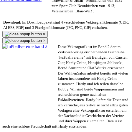
„Brevillier & Urban“ Neunkirchen von 1932
zum Sport Club Neunkirchen von 1913;
Vereinsfarben: Blau-Weiß;
Download:
Im Downloadpaket sind 4 verschiedene Vektorgrafikformate (CDR,
AI EPS, PDF) und 3 Pixelgrafikformate (JPG, PNG, GIF) enthalten.
×
×
Diese Vektorgrafik ist im Band 2 der im
Zeitspiel-Verlag erscheinenden Buchreihe
"Fußballvereine" mit Beiträgen von Carsten
Gier, Hardy Grüne, Hansjürgen Jablonski,
Bernd Sautter und Olaf Wuttke erschienen.
Der WaPPenSalon arbeitet bereits seit vielen
Jahren insbesondere mit Hardy Grüne
zusammen. Hardy und ich teilen dasselbe
Hobby. Wir sind beide Wappennarren und
recherchieren gerne nach alten
Fußballvereinen. Hardy liefert die Texte und
ich versuche, aus teilweise nicht allzu guten
Vorlagen eine Vektorgrafik zu erstellen, um
der Nachwelt die Geschichten der Vereine
und ihrer Wappen zu erhalten. Daraus ist
auch eine schöne Freundschaft mit Hardy entstanden.