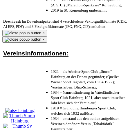
(A. S. C.) „Marathon-Sparkasse“ Korneuburg;
2019 in SC Korneuburg umbenannt
Download:
Im Downloadpaket sind 4 verschiedene Vektorgrafikformate (CDR,
AI EPS, PDF) und 3 Pixelgrafikformate (JPG, PNG, GIF) enthalten.
×
×
Vereinsinformationen:
1921 = als Arbeiter Sport Club „Sturm“
Hainburg an der Donau gegründet; (Quelle:
Wiener Sport Tagblatt, vom 13.04.1922);
Vereinsfarben: Blau-Schwarz;
1934 = Namensänderung in Vaterländischer
Sport Club Hainburg 1921, aber noch im selben
Jahr löste sich der Verein auf;
1919 = Gründung Hainburger Sport Club,
welcher sich 1932 auflöste;
1934 = entstand aus den beiden aufgelösten
Vereinen der Sport Verein „Tabakfabrik“
Hainburg neu;