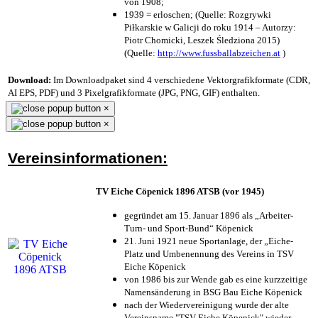
von 1908;
1939 = erloschen; (Quelle: Rozgrywki
Piłkarskie w Galicji do roku 1914 – Autorzy:
Piotr Chomicki, Leszek Śledziona 2015)
(Quelle:
http://www.fussballabzeichen.at
)
Download:
Im Downloadpaket sind 4 verschiedene Vektorgrafikformate (CDR,
AI EPS, PDF) und 3 Pixelgrafikformate (JPG, PNG, GIF) enthalten.
×
×
Vereinsinformationen:
TV Eiche Cöpenick 1896 ATSB (vor 1945)
gegründet am 15. Januar 1896 als „Arbeiter-
Turn- und Sport-Bund“ Köpenick
21. Juni 1921 neue Sportanlage, der „Eiche-
Platz und Umbenennung des Vereins in TSV
Eiche Köpenick
von 1986 bis zur Wende gab es eine kurzzeitige
Namensänderung in BSG Bau Eiche Köpenick
nach der Wiedervereinigung wurde der alte
Vereinsname "TSV Eiche Köpenick" wieder