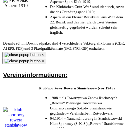
Asperner Sport Klub 1919
;
Die Klubfarben Grün-Weiß sind identisch, sowie
die das Gründungsjahr 1910
;
Aspern ist ein kleiner Bezirksteil aus Wien dem
22. Bezirk und das hier gleich zwei Vereine
gleichzeitig gegründet wurden, scheint sehr
fraglich.
Download:
Im Downloadpaket sind 4 verschiedene Vektorgrafikformate (CDR,
AI EPS, PDF) und 3 Pixelgrafikformate (JPG, PNG, GIF) enthalten.
×
×
Vereinsinformationen:
Klub Sportowy Rewera Stanisławów (vor 1945)
1908 = als Towarzystwa Zabaw Ruchowych
„Rewera“ Polskiego Towarzystwa
Gimnastycznego Sokółw Stanisławowie
gegründet – Vereinsfarben: Rot-Schwarz;
04.1914 = Namensänderung in Stanisławowski
Klub Sportowy (S. K. S.) „Rewera“ Stanisławów