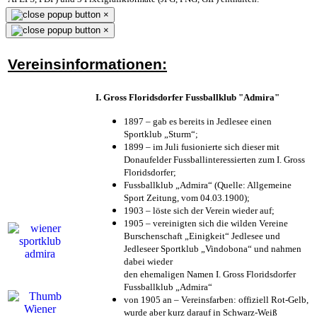
×
×
Vereinsinformationen:
I. Gross Floridsdorfer Fussballklub "Admira"
1897 – gab es bereits in Jedlesee einen
Sportklub „Sturm“;
1899 – im Juli fusionierte sich dieser mit
Donaufelder Fussballinteressierten zum I. Gross
Floridsdorfer
;
Fussballklub „Admira“ (Quelle: Allgemeine
Sport Zeitung, vom 04.03.1900);
1903 – löste sich der Verein wieder auf;
1905 – vereinigten sich die wilden Vereine
Burschenschaft „Einigkeit“ Jedlesee und
Jedleseer Sportklub „Vindobona“ und nahmen
dabei wieder
den ehemaligen Namen I. Gross Floridsdorfer
Fussballklub „Admira“
von 1905 an – Vereinsfarben: offiziell Rot-Gelb,
wurde aber kurz darauf in Schwarz-Weiß