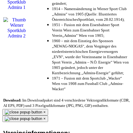
geändert;
1914 – Namensänderung in Wiener Sport Club
„Admira“ von 1905 (Quelle: Illustriertes
ÖsterreichischesSportblatt, vom 28.02.1914);
1951 – Fusion mit dem Eisenbahner Sport
Verein Wien zum Eisenbahner Sport
Verein„Admira“ Wien von 1905;
1960 – mit dem Einstieg des Sponsors
„NEWAG-NIOGAS“, dem Vorgänger des
niederösterreichischen Energieversorgers
„EVN“, wurde der Vereinsname in Eisenbahner
Sport Verein „Admira – N.Ö. Energie“ Wien von
1905 geändert, jedoch unter der
Kurzbezeichnung „Admira-Energie“ geführt;
1971 – Fusion mit dem Sportclub „Wacker“
Wien von 1908 zum Fussball Club „Admira-
Wacker“
Download:
Im Downloadpaket sind 4 verschiedene Vektorgrafikformate (CDR,
AI EPS, PDF) und 3 Pixelgrafikformate (JPG, PNG, GIF) enthalten.
×
×
Vereinsinformationen: