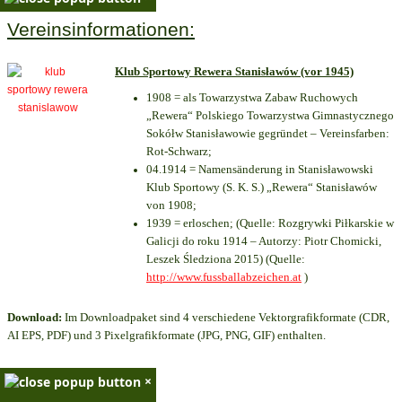
Vereinsinformationen:
Klub Sportowy Rewera Stanisławów (vor 1945)
1908 = als Towarzystwa Zabaw Ruchowych
„Rewera“ Polskiego Towarzystwa Gimnastycznego
Sokółw Stanisławowie gegründet – Vereinsfarben:
Rot-Schwarz;
04.1914 = Namensänderung in Stanisławowski
Klub Sportowy (S. K. S.) „Rewera“ Stanisławów
von 1908;
1939 = erloschen; (Quelle: Rozgrywki Piłkarskie w
Galicji do roku 1914 – Autorzy: Piotr Chomicki,
Leszek Śledziona 2015) (Quelle:
http://www.fussballabzeichen.at
)
Download:
Im Downloadpaket sind 4 verschiedene Vektorgrafikformate (CDR,
AI EPS, PDF) und 3 Pixelgrafikformate (JPG, PNG, GIF) enthalten.
×