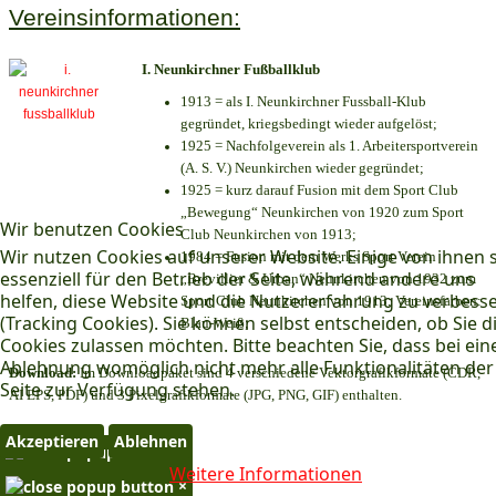
Vereinsinformationen:
I. Neunkirchner Fußballklub
1913 = als I. Neunkirchner Fussball-Klub
gegründet, kriegsbedingt wieder aufgelöst;
1925 = Nachfolgeverein als 1. Arbeitersportverein
(A. S. V.) Neunkirchen wieder gegründet;
1925 = kurz darauf Fusion mit dem Sport Club
„Bewegung“ Neunkirchen von 1920 zum Sport
Wir benutzen Cookies
Club Neunkirchen von 1913;
Wir nutzen Cookies auf unserer Website. Einige von ihnen 
1984 = Fusion mit dem Werks Sport Verein
essenziell für den Betrieb der Seite, während andere uns
„Brevillier & Urban“ Neunkirchen von 1932 zum
helfen, diese Website und die Nutzererfahrung zu verbess
Sport Club Neunkirchen von 1913; Vereinsfarben:
(Tracking Cookies). Sie können selbst entscheiden, ob Sie d
Blau-Weiß;
Cookies zulassen möchten. Bitte beachten Sie, dass bei ein
Ablehnung womöglich nicht mehr alle Funktionalitäten der
Download:
Im Downloadpaket sind 4 verschiedene Vektorgrafikformate (CDR,
Seite zur Verfügung stehen.
AI EPS, PDF) und 3 Pixelgrafikformate (JPG, PNG, GIF) enthalten.
Akzeptieren
Ablehnen
×
Weitere Informationen
×