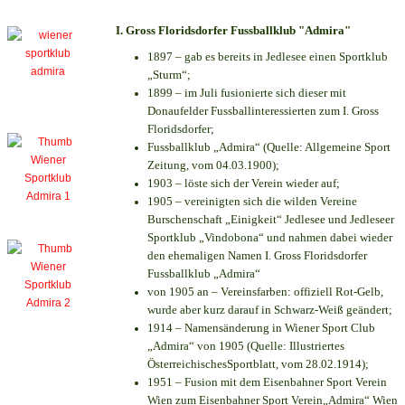
I. Gross Floridsdorfer Fussballklub "Admira"
1897 – gab es bereits in Jedlesee einen Sportklub
„Sturm“;
1899 – im Juli fusionierte sich dieser mit
Donaufelder Fussballinteressierten zum I. Gross
Floridsdorfer
;
Fussballklub „Admira“ (Quelle: Allgemeine Sport
Zeitung, vom 04.03.1900);
1903 – löste sich der Verein wieder auf;
1905 – vereinigten sich die wilden Vereine
Burschenschaft „Einigkeit“ Jedlesee und Jedleseer
Sportklub „Vindobona“ und nahmen dabei wieder
den ehemaligen Namen I. Gross Floridsdorfer
Fussballklub „Admira“
von 1905 an – Vereinsfarben: offiziell Rot-Gelb,
wurde aber kurz darauf in Schwarz-Weiß geändert;
1914 – Namensänderung in Wiener Sport Club
„Admira“ von 1905 (Quelle: Illustriertes
ÖsterreichischesSportblatt, vom 28.02.1914);
1951 – Fusion mit dem Eisenbahner Sport Verein
Wien zum Eisenbahner Sport Verein„Admira“ Wien