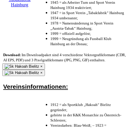
1945 = als Arbeiter Turn und Sport Verein
Hainburg 1934 reaktiviert;
1947 = in Sport Verein „Tabakfabrik“ Hainburg
1934 umbenannt;
1978 = Namensänderung in Sport Verein
„Austria-Tabak“ Hainburg;
1999 = offiziell aufgelöst;
1999 = Neugründung als Fussball Klub
Hainburg an der Donau;
Download:
Im Downloadpaket sind 4 verschiedene Vektorgrafikformate (CDR,
AI EPS, PDF) und 3 Pixelgrafikformate (JPG, PNG, GIF) enthalten.
×
×
Vereinsinformationen:
1912 = als Sportklub „Hakoah“ Bielitz
gegründet;
gehörte in der K&K Monarchie zu Österreich-
Schlesien;
Vereinsfarben: Blau-Weiß; – 1923 =