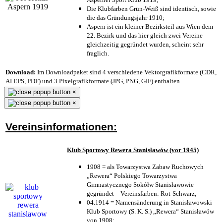
Die Klubfarben Grün-Weiß sind identisch, sowie
die das Gründungsjahr 1910
;
Aspern ist ein kleiner Bezirksteil aus Wien dem
22. Bezirk und das hier gleich zwei Vereine
gleichzeitig gegründet wurden, scheint sehr
fraglich.
Download:
Im Downloadpaket sind 4 verschiedene Vektorgrafikformate (CDR,
AI EPS, PDF) und 3 Pixelgrafikformate (JPG, PNG, GIF) enthalten.
×
×
Vereinsinformationen:
Klub Sportowy Rewera Stanisławów (vor 1945)
1908 = als Towarzystwa Zabaw Ruchowych
„Rewera“ Polskiego Towarzystwa
Gimnastycznego Sokółw Stanisławowie
gegründet – Vereinsfarben: Rot-Schwarz;
04.1914 = Namensänderung in Stanisławowski
Klub Sportowy (S. K. S.) „Rewera“ Stanisławów
von 1908;