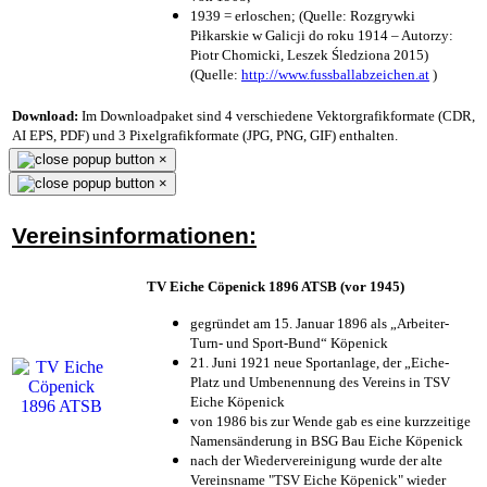
1939 = erloschen; (Quelle: Rozgrywki
Piłkarskie w Galicji do roku 1914 – Autorzy:
Piotr Chomicki, Leszek Śledziona 2015)
(Quelle:
http://www.fussballabzeichen.at
)
Download:
Im Downloadpaket sind 4 verschiedene Vektorgrafikformate (CDR,
AI EPS, PDF) und 3 Pixelgrafikformate (JPG, PNG, GIF) enthalten.
×
×
Vereinsinformationen:
TV Eiche Cöpenick 1896 ATSB (vor 1945)
gegründet am 15. Januar 1896 als „Arbeiter-
Turn- und Sport-Bund“ Köpenick
21. Juni 1921 neue Sportanlage, der „Eiche-
Platz und Umbenennung des Vereins in TSV
Eiche Köpenick
von 1986 bis zur Wende gab es eine kurzzeitige
Namensänderung in BSG Bau Eiche Köpenick
nach der Wiedervereinigung wurde der alte
Vereinsname "TSV Eiche Köpenick" wieder