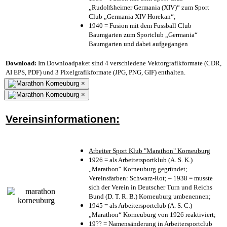
„Rudolfsheimer Germania (XIV)“ zum Sport
Club „Germania XIV-Horekan“;
1940 = Fusion mit dem Fussball Club
Baumgarten zum Sportclub „Germania“
Baumgarten und dabei aufgegangen
Download:
Im Downloadpaket sind 4 verschiedene Vektorgrafikformate (CDR,
AI EPS, PDF) und 3 Pixelgrafikformate (JPG, PNG, GIF) enthalten.
×
×
Vereinsinformationen:
Arbeiter Sport Klub "Marathon" Korneuburg
1926 = als Arbeitersportklub (A. S. K.)
„Marathon“ Korneuburg gegründet;
Vereinsfarben: Schwarz-Rot; – 1938 = musste
sich der Verein in Deutscher Turn und Reichs
Bund (D. T. R. B.) Korneuburg umbenennen;
1945 = als Arbeitersportclub (A. S. C.)
„Marathon“ Korneuburg von 1926 reaktiviert;
19?? = Namensänderung in Arbeitersportclub