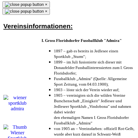
×
×
Vereinsinformationen:
I. Gross Floridsdorfer Fussballklub "Admira"
1897 – gab es bereits in Jedlesee einen
Sportklub „Sturm“;
1899 – im Juli fusionierte sich dieser mit
Donaufelder Fussballinteressierten zum I. Gross
Floridsdorfer
;
Fussballklub „Admira“ (Quelle: Allgemeine
Sport Zeitung, vom 04.03.1900);
1903 – löste sich der Verein wieder auf;
1905 – vereinigten sich die wilden Vereine
Burschenschaft „Einigkeit“ Jedlesee und
Jedleseer Sportklub „Vindobona“ und nahmen
dabei wieder
den ehemaligen Namen I. Gross Floridsdorfer
Fussballklub „Admira“
von 1905 an – Vereinsfarben: offiziell Rot-Gelb,
wurde aber kurz darauf in Schwarz-Weiß