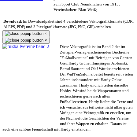
zum Sport Club Neunkirchen von 1913;
Vereinsfarben: Blau-Weiß;
Download:
Im Downloadpaket sind 4 verschiedene Vektorgrafikformate (CDR,
AI EPS, PDF) und 3 Pixelgrafikformate (JPG, PNG, GIF) enthalten.
×
×
Diese Vektorgrafik ist im Band 2 der im
Zeitspiel-Verlag erscheinenden Buchreihe
"Fußballvereine" mit Beiträgen von Carsten
Gier, Hardy Grüne, Hansjürgen Jablonski,
Bernd Sautter und Olaf Wuttke erschienen.
Der WaPPenSalon arbeitet bereits seit vielen
Jahren insbesondere mit Hardy Grüne
zusammen. Hardy und ich teilen dasselbe
Hobby. Wir sind beide Wappennarren und
recherchieren gerne nach alten
Fußballvereinen. Hardy liefert die Texte und
ich versuche, aus teilweise nicht allzu guten
Vorlagen eine Vektorgrafik zu erstellen, um
der Nachwelt die Geschichten der Vereine
und ihrer Wappen zu erhalten. Daraus ist
auch eine schöne Freundschaft mit Hardy entstanden.