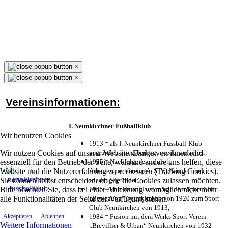
×
×
Vereinsinformationen:
I. Neunkirchner Fußballklub
Wir benutzen Cookies
1913 = als I. Neunkirchner Fussball-Klub
Wir nutzen Cookies auf unserer Website. Einige von ihnen sind
gegründet, kriegsbedingt wieder aufgelöst;
essenziell für den Betrieb der Seite, während andere uns helfen, diese
1925 = Nachfolgeverein als 1.
Website und die Nutzererfahrung zu verbessern (Tracking Cookies).
Arbeitersportverein (A. S. V.) Neunkirchen
Sie können selbst entscheiden, ob Sie die Cookies zulassen möchten.
wieder gegründet;
Bitte beachten Sie, dass bei einer Ablehnung womöglich nicht mehr
1925 = kurz darauf Fusion mit dem Sport Club
alle Funktionalitäten der Seite zur Verfügung stehen.
„Bewegung“ Neunkirchen von 1920 zum Sport
Club Neunkirchen von 1913;
1984 = Fusion mit dem Werks Sport Verein
Akzeptieren
Ablehnen
Weitere Informationen
„Brevillier & Urban“ Neunkirchen von 1932