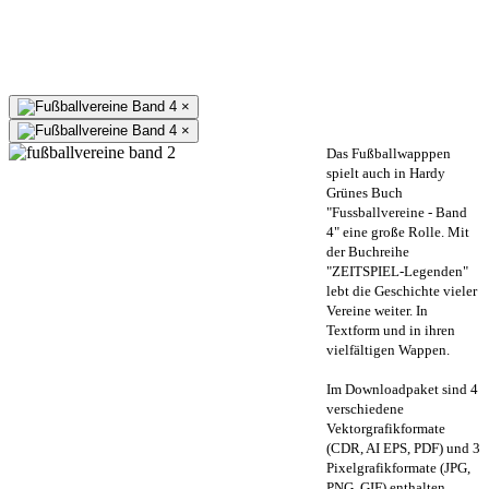
×
×
Das Fußballwapppen
spielt auch in Hardy
Grünes Buch
"Fussballvereine - Band
4" eine große Rolle. Mit
der Buchreihe
"ZEITSPIEL-Legenden"
lebt die Geschichte vieler
Vereine weiter. In
Textform und in ihren
vielfältigen Wappen.
Im Downloadpaket sind 4
verschiedene
Vektorgrafikformate
(CDR, AI EPS, PDF) und 3
Pixelgrafikformate (JPG,
PNG, GIF) enthalten.