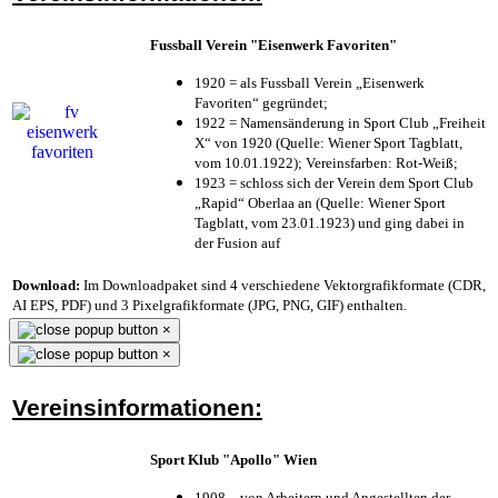
Fussball Verein "Eisenwerk Favoriten"
1920 = als Fussball Verein „Eisenwerk
Favoriten“ gegründet;
1922 = Namensänderung in Sport Club „Freiheit
X“ von 1920 (Quelle: Wiener Sport Tagblatt,
vom 10.01.1922); Vereinsfarben: Rot-Weiß;
1923 = schloss sich der Verein dem Sport Club
„Rapid“ Oberlaa an (Quelle: Wiener Sport
Tagblatt, vom 23.01.1923) und ging dabei in
der Fusion auf
Download:
Im Downloadpaket sind 4 verschiedene Vektorgrafikformate (CDR,
AI EPS, PDF) und 3 Pixelgrafikformate (JPG, PNG, GIF) enthalten.
×
×
Vereinsinformationen:
Sport Klub "Apollo" Wien
1908 – von Arbeitern und Angestellten der