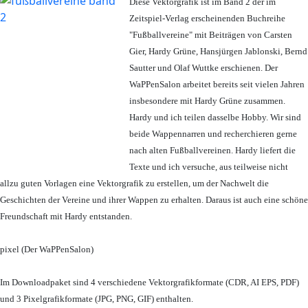
Diese Vektorgrafik ist im Band 2 der im
Zeitspiel-Verlag erscheinenden Buchreihe
"Fußballvereine" mit Beiträgen von Carsten
Gier, Hardy Grüne, Hansjürgen Jablonski, Bernd
Sautter und Olaf Wuttke erschienen. Der
WaPPenSalon arbeitet bereits seit vielen Jahren
insbesondere mit Hardy Grüne zusammen.
Hardy und ich teilen dasselbe Hobby. Wir sind
beide Wappennarren und recherchieren gerne
nach alten Fußballvereinen. Hardy liefert die
Texte und ich versuche, aus teilweise nicht
allzu guten Vorlagen eine Vektorgrafik zu erstellen, um der Nachwelt die
Geschichten der Vereine und ihrer Wappen zu erhalten. Daraus ist auch eine schöne
Freundschaft mit Hardy entstanden.
pixel (Der WaPPenSalon)
Im Downloadpaket sind 4 verschiedene Vektorgrafikformate (CDR, AI EPS, PDF)
und 3 Pixelgrafikformate (JPG, PNG, GIF) enthalten.