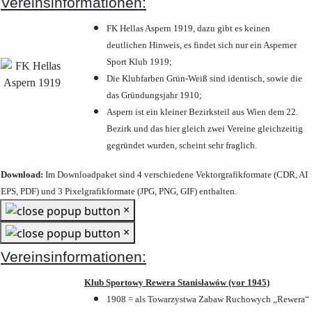
Vereinsinformationen:
FK Hellas Aspern 1919, dazu gibt es keinen
deutlichen Hinweis, es findet sich nur ein Asperner
Sport Klub 1919
;
Die Klubfarben Grün-Weiß sind identisch, sowie die
das Gründungsjahr 1910
;
Aspern ist ein kleiner Bezirksteil aus Wien dem 22.
Bezirk und das hier gleich zwei Vereine gleichzeitig
gegründet wurden, scheint sehr fraglich.
Download:
Im Downloadpaket sind 4 verschiedene Vektorgrafikformate (CDR, AI
EPS, PDF) und 3 Pixelgrafikformate (JPG, PNG, GIF) enthalten.
×
×
Vereinsinformationen:
Klub Sportowy Rewera Stanisławów (vor 1945)
1908 = als Towarzystwa Zabaw Ruchowych „Rewera“