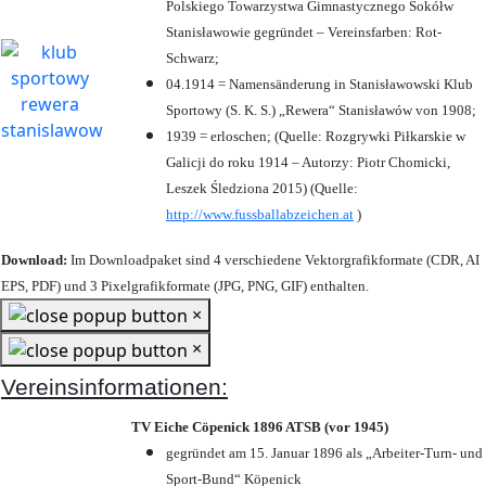
Polskiego Towarzystwa Gimnastycznego Sokółw
Stanisławowie gegründet – Vereinsfarben: Rot-
Schwarz;
04.1914 = Namensänderung in Stanisławowski Klub
Sportowy (S. K. S.) „Rewera“ Stanisławów von 1908;
1939 = erloschen; (Quelle: Rozgrywki Piłkarskie w
Galicji do roku 1914 – Autorzy: Piotr Chomicki,
Leszek Śledziona 2015) (Quelle:
http://www.fussballabzeichen.at
)
Download:
Im Downloadpaket sind 4 verschiedene Vektorgrafikformate (CDR, AI
EPS, PDF) und 3 Pixelgrafikformate (JPG, PNG, GIF) enthalten.
×
×
Vereinsinformationen:
TV Eiche Cöpenick 1896 ATSB (vor 1945)
gegründet am 15. Januar 1896 als „Arbeiter-Turn- und
Sport-Bund“ Köpenick