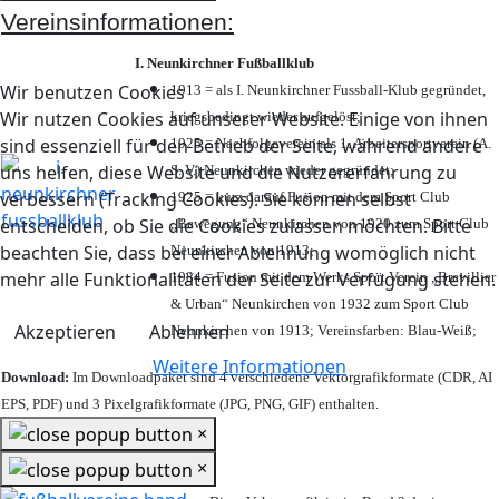
Vereinsinformationen:
I. Neunkirchner Fußballklub
Wir benutzen Cookies
1913 = als I. Neunkirchner Fussball-Klub gegründet,
Wir nutzen Cookies auf unserer Website. Einige von ihnen
kriegsbedingt wieder aufgelöst;
sind essenziell für den Betrieb der Seite, während andere
1925 = Nachfolgeverein als 1. Arbeitersportverein (A.
uns helfen, diese Website und die Nutzererfahrung zu
S. V.) Neunkirchen wieder gegründet;
verbessern (Tracking Cookies). Sie können selbst
1925 = kurz darauf Fusion mit dem Sport Club
entscheiden, ob Sie die Cookies zulassen möchten. Bitte
„Bewegung“ Neunkirchen von 1920 zum Sport Club
beachten Sie, dass bei einer Ablehnung womöglich nicht
Neunkirchen von 1913;
mehr alle Funktionalitäten der Seite zur Verfügung stehen.
1984 = Fusion mit dem Werks Sport Verein „Brevillier
& Urban“ Neunkirchen von 1932 zum Sport Club
Akzeptieren
Ablehnen
Neunkirchen von 1913; Vereinsfarben: Blau-Weiß;
Weitere Informationen
Download:
Im Downloadpaket sind 4 verschiedene Vektorgrafikformate (CDR, AI
EPS, PDF) und 3 Pixelgrafikformate (JPG, PNG, GIF) enthalten.
×
×