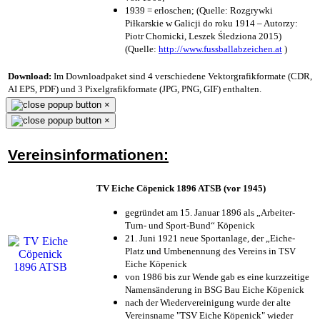
1939 = erloschen; (Quelle: Rozgrywki
Piłkarskie w Galicji do roku 1914 – Autorzy:
Piotr Chomicki, Leszek Śledziona 2015)
(Quelle:
http://www.fussballabzeichen.at
)
Download:
Im Downloadpaket sind 4 verschiedene Vektorgrafikformate (CDR,
AI EPS, PDF) und 3 Pixelgrafikformate (JPG, PNG, GIF) enthalten.
×
×
Vereinsinformationen:
TV Eiche Cöpenick 1896 ATSB (vor 1945)
gegründet am 15. Januar 1896 als „Arbeiter-
Turn- und Sport-Bund“ Köpenick
21. Juni 1921 neue Sportanlage, der „Eiche-
Platz und Umbenennung des Vereins in TSV
Eiche Köpenick
von 1986 bis zur Wende gab es eine kurzzeitige
Namensänderung in BSG Bau Eiche Köpenick
nach der Wiedervereinigung wurde der alte
Vereinsname "TSV Eiche Köpenick" wieder