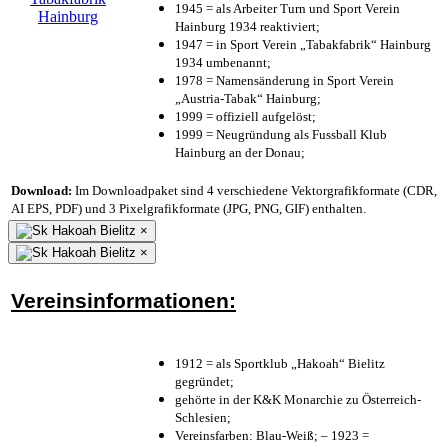
1945 = als Arbeiter Turn und Sport Verein
Hainburg 1934 reaktiviert;
1947 = in Sport Verein „Tabakfabrik“ Hainburg
1934 umbenannt;
1978 = Namensänderung in Sport Verein
„Austria-Tabak“ Hainburg;
1999 = offiziell aufgelöst;
1999 = Neugründung als Fussball Klub
Hainburg an der Donau;
Download:
Im Downloadpaket sind 4 verschiedene Vektorgrafikformate (CDR,
AI EPS, PDF) und 3 Pixelgrafikformate (JPG, PNG, GIF) enthalten.
×
×
Vereinsinformationen:
1912 = als Sportklub „Hakoah“ Bielitz
gegründet;
gehörte in der K&K Monarchie zu Österreich-
Schlesien;
Vereinsfarben: Blau-Weiß; – 1923 =