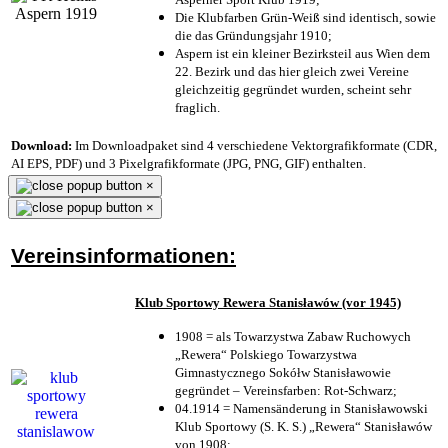
Die Klubfarben Grün-Weiß sind identisch, sowie
die das Gründungsjahr 1910
;
Aspern ist ein kleiner Bezirksteil aus Wien dem
22. Bezirk und das hier gleich zwei Vereine
gleichzeitig gegründet wurden, scheint sehr
fraglich.
Download:
Im Downloadpaket sind 4 verschiedene Vektorgrafikformate (CDR,
AI EPS, PDF) und 3 Pixelgrafikformate (JPG, PNG, GIF) enthalten.
×
×
Vereinsinformationen:
Klub Sportowy Rewera Stanisławów (vor 1945)
1908 = als Towarzystwa Zabaw Ruchowych
„Rewera“ Polskiego Towarzystwa
Gimnastycznego Sokółw Stanisławowie
gegründet – Vereinsfarben: Rot-Schwarz;
04.1914 = Namensänderung in Stanisławowski
Klub Sportowy (S. K. S.) „Rewera“ Stanisławów
von 1908;