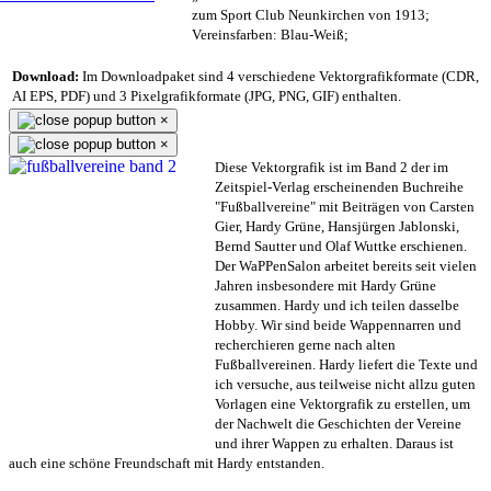
zum Sport Club Neunkirchen von 1913;
Vereinsfarben: Blau-Weiß;
Download:
Im Downloadpaket sind 4 verschiedene Vektorgrafikformate (CDR,
AI EPS, PDF) und 3 Pixelgrafikformate (JPG, PNG, GIF) enthalten.
×
×
Diese Vektorgrafik ist im Band 2 der im
Zeitspiel-Verlag erscheinenden Buchreihe
"Fußballvereine" mit Beiträgen von Carsten
Gier, Hardy Grüne, Hansjürgen Jablonski,
Bernd Sautter und Olaf Wuttke erschienen.
Der WaPPenSalon arbeitet bereits seit vielen
Jahren insbesondere mit Hardy Grüne
zusammen. Hardy und ich teilen dasselbe
Hobby. Wir sind beide Wappennarren und
recherchieren gerne nach alten
Fußballvereinen. Hardy liefert die Texte und
ich versuche, aus teilweise nicht allzu guten
Vorlagen eine Vektorgrafik zu erstellen, um
der Nachwelt die Geschichten der Vereine
und ihrer Wappen zu erhalten. Daraus ist
auch eine schöne Freundschaft mit Hardy entstanden.