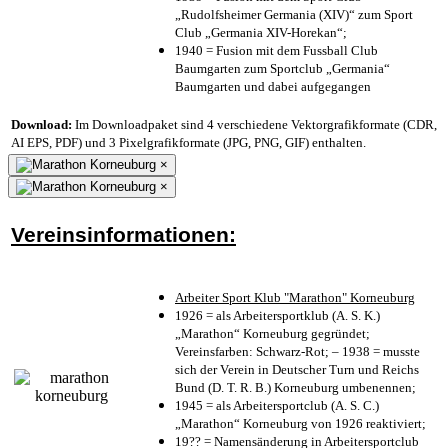
„Rudolfsheimer Germania (XIV)“ zum Sport
Club „Germania XIV-Horekan“;
1940 = Fusion mit dem Fussball Club
Baumgarten zum Sportclub „Germania“
Baumgarten und dabei aufgegangen
Download:
Im Downloadpaket sind 4 verschiedene Vektorgrafikformate (CDR,
AI EPS, PDF) und 3 Pixelgrafikformate (JPG, PNG, GIF) enthalten.
×
×
Vereinsinformationen:
Arbeiter Sport Klub "Marathon" Korneuburg
1926 = als Arbeitersportklub (A. S. K.)
„Marathon“ Korneuburg gegründet;
Vereinsfarben: Schwarz-Rot; – 1938 = musste
sich der Verein in Deutscher Turn und Reichs
Bund (D. T. R. B.) Korneuburg umbenennen;
1945 = als Arbeitersportclub (A. S. C.)
„Marathon“ Korneuburg von 1926 reaktiviert;
19?? = Namensänderung in Arbeitersportclub