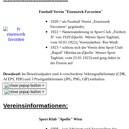
Fussball Verein "Eisenwerk Favoriten"
1920 = als Fussball Verein „Eisenwerk
Favoriten“ gegründet;
1922 = Namensänderung in Sport Club „Freiheit
X“ von 1920 (Quelle: Wiener Sport Tagblatt,
vom 10.01.1922); Vereinsfarben: Rot-Weiß;
1923 = schloss sich der Verein dem Sport Club
„Rapid“ Oberlaa an (Quelle: Wiener Sport
Tagblatt, vom 23.01.1923) und ging dabei in
der Fusion auf
Download:
Im Downloadpaket sind 4 verschiedene Vektorgrafikformate (CDR,
AI EPS, PDF) und 3 Pixelgrafikformate (JPG, PNG, GIF) enthalten.
×
×
Vereinsinformationen:
Sport Klub "Apollo" Wien
1908 – von Arbeitern und Angestellten der