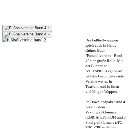
×
×
Das Fußballwapppen
spielt auch in Hardy
Grünes Buch
"Fussballvereine - Band
4" eine große Rolle. Mit
der Buchreihe
"ZEITSPIEL-Legenden"
lebt die Geschichte vieler
Vereine weiter. In
Textform und in ihren
vielfältigen Wappen.
Im Downloadpaket sind 4
verschiedene
Vektorgrafikformate
(CDR, AI EPS, PDF) und 3
Pixelgrafikformate (JPG,
PNG, GIF) enthalten.