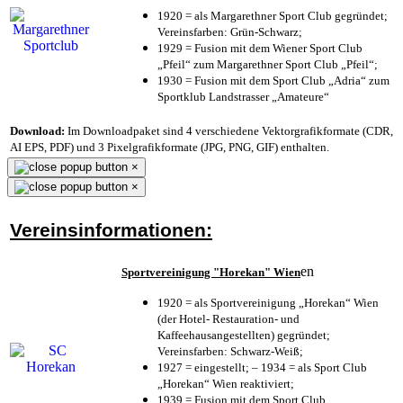
1920 = als Margarethner Sport Club gegründet;
Vereinsfarben: Grün-Schwarz;
1929 = Fusion mit dem Wiener Sport Club
„Pfeil“ zum Margarethner Sport Club „Pfeil“;
1930 = Fusion mit dem Sport Club „Adria“ zum
Sportklub Landstrasser „Amateure“
Download:
Im Downloadpaket sind 4 verschiedene Vektorgrafikformate (CDR,
AI EPS, PDF) und 3 Pixelgrafikformate (JPG, PNG, GIF) enthalten.
×
×
Vereinsinformationen:
en
Sportvereinigung "Horekan" Wien
1920 = als Sportvereinigung „Horekan“ Wien
(der Hotel- Restauration- und
Kaffeehausangestellten) gegründet;
Vereinsfarben: Schwarz-Weiß;
1927 = eingestellt; – 1934 = als Sport Club
„Horekan“ Wien reaktiviert;
1939 = Fusion mit dem Sport Club