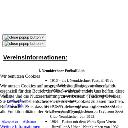
×
×
Vereinsinformationen:
I. Neunkirchner Fußballklub
Wir benutzen Cookies
1913 = als I. Neunkirchner Fussball-Klub
Wir nutzen Cookies auf unserer Website. Einige von ihnen sind
gegründet, kriegsbedingt wieder aufgelöst;
essenziell für den Betrieb der Seite, während andere uns helfen, diese
1925 = Nachfolgeverein als 1.
Website und die Nutzererfahrung zu verbessern (Tracking Cookies).
Arbeitersportverein (A. S. V.) Neunkirchen
Sie können selbst entscheiden, ob Sie die Cookies zulassen möchten.
wieder gegründet;
Bitte beachten Sie, dass bei einer Ablehnung womöglich nicht mehr
1925 = kurz darauf Fusion mit dem Sport Club
alle Funktionalitäten der Seite zur Verfügung stehen.
„Bewegung“ Neunkirchen von 1920 zum Sport
Club Neunkirchen von 1913;
1984 = Fusion mit dem Werks Sport Verein
Akzeptieren
Ablehnen
Weitere Informationen
„Brevillier & Urban“ Neunkirchen von 1932