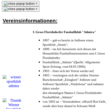
×
×
Vereinsinformationen:
I. Gross Floridsdorfer Fussballklub "Admira"
1897 – gab es bereits in Jedlesee einen
Sportklub „Sturm“;
1899 – im Juli fusionierte sich dieser mit
Donaufelder Fussballinteressierten zum I. Gross
Floridsdorfer
;
Fussballklub „Admira“ (Quelle: Allgemeine
Sport Zeitung, vom 04.03.1900);
1903 – löste sich der Verein wieder auf;
1905 – vereinigten sich die wilden Vereine
Burschenschaft „Einigkeit“ Jedlesee und
Jedleseer Sportklub „Vindobona“ und nahmen
dabei wieder
den ehemaligen Namen I. Gross Floridsdorfer
Fussballklub „Admira“
von 1905 an – Vereinsfarben: offiziell Rot-Gelb,
wurde aber kurz darauf in Schwarz-Weiß