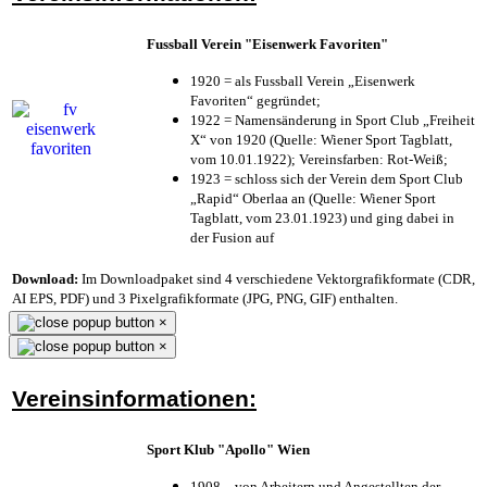
Fussball Verein "Eisenwerk Favoriten"
1920 = als Fussball Verein „Eisenwerk
Favoriten“ gegründet;
1922 = Namensänderung in Sport Club „Freiheit
X“ von 1920 (Quelle: Wiener Sport Tagblatt,
vom 10.01.1922); Vereinsfarben: Rot-Weiß;
1923 = schloss sich der Verein dem Sport Club
„Rapid“ Oberlaa an (Quelle: Wiener Sport
Tagblatt, vom 23.01.1923) und ging dabei in
der Fusion auf
Download:
Im Downloadpaket sind 4 verschiedene Vektorgrafikformate (CDR,
AI EPS, PDF) und 3 Pixelgrafikformate (JPG, PNG, GIF) enthalten.
×
×
Vereinsinformationen:
Sport Klub "Apollo" Wien
1908 – von Arbeitern und Angestellten der