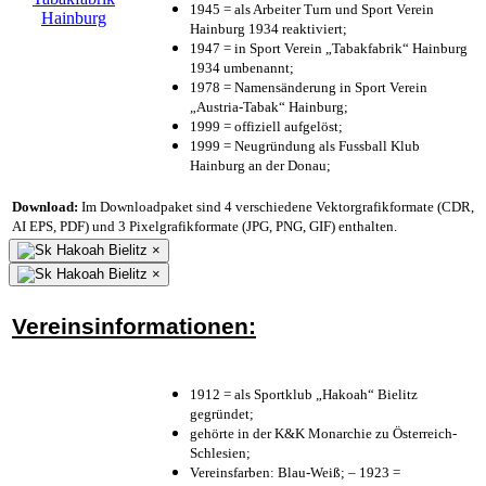
1945 = als Arbeiter Turn und Sport Verein
Hainburg 1934 reaktiviert;
1947 = in Sport Verein „Tabakfabrik“ Hainburg
1934 umbenannt;
1978 = Namensänderung in Sport Verein
„Austria-Tabak“ Hainburg;
1999 = offiziell aufgelöst;
1999 = Neugründung als Fussball Klub
Hainburg an der Donau;
Download:
Im Downloadpaket sind 4 verschiedene Vektorgrafikformate (CDR,
AI EPS, PDF) und 3 Pixelgrafikformate (JPG, PNG, GIF) enthalten.
×
×
Vereinsinformationen:
1912 = als Sportklub „Hakoah“ Bielitz
gegründet;
gehörte in der K&K Monarchie zu Österreich-
Schlesien;
Vereinsfarben: Blau-Weiß; – 1923 =