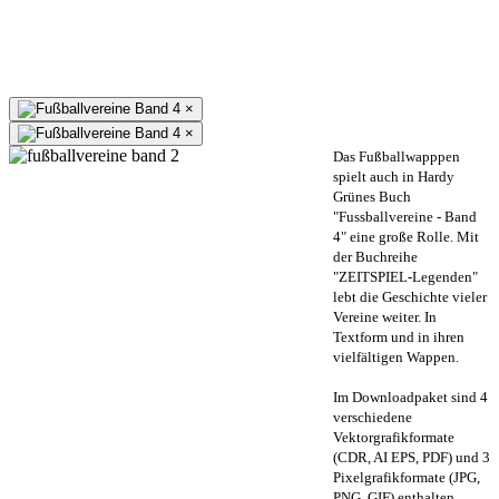
×
×
Das Fußballwapppen
spielt auch in Hardy
Grünes Buch
"Fussballvereine - Band
4" eine große Rolle. Mit
der Buchreihe
"ZEITSPIEL-Legenden"
lebt die Geschichte vieler
Vereine weiter. In
Textform und in ihren
vielfältigen Wappen.
Im Downloadpaket sind 4
verschiedene
Vektorgrafikformate
(CDR, AI EPS, PDF) und 3
Pixelgrafikformate (JPG,
PNG, GIF) enthalten.