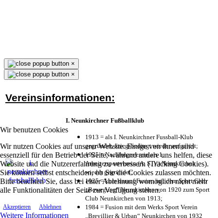
×
×
Vereinsinformationen:
I. Neunkirchner Fußballklub
Wir benutzen Cookies
1913 = als I. Neunkirchner Fussball-Klub
Wir nutzen Cookies auf unserer Website. Einige von ihnen sind
gegründet, kriegsbedingt wieder aufgelöst;
essenziell für den Betrieb der Seite, während andere uns helfen, diese
1925 = Nachfolgeverein als 1.
Website und die Nutzererfahrung zu verbessern (Tracking Cookies).
Arbeitersportverein (A. S. V.) Neunkirchen
Sie können selbst entscheiden, ob Sie die Cookies zulassen möchten.
wieder gegründet;
Bitte beachten Sie, dass bei einer Ablehnung womöglich nicht mehr
1925 = kurz darauf Fusion mit dem Sport Club
alle Funktionalitäten der Seite zur Verfügung stehen.
„Bewegung“ Neunkirchen von 1920 zum Sport
Club Neunkirchen von 1913;
1984 = Fusion mit dem Werks Sport Verein
Akzeptieren
Ablehnen
Weitere Informationen
„Brevillier & Urban“ Neunkirchen von 1932