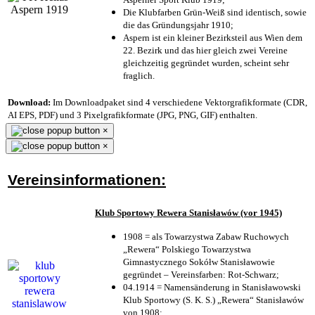
Die Klubfarben Grün-Weiß sind identisch, sowie
die das Gründungsjahr 1910
;
Aspern ist ein kleiner Bezirksteil aus Wien dem
22. Bezirk und das hier gleich zwei Vereine
gleichzeitig gegründet wurden, scheint sehr
fraglich.
Download:
Im Downloadpaket sind 4 verschiedene Vektorgrafikformate (CDR,
AI EPS, PDF) und 3 Pixelgrafikformate (JPG, PNG, GIF) enthalten.
×
×
Vereinsinformationen:
Klub Sportowy Rewera Stanisławów (vor 1945)
1908 = als Towarzystwa Zabaw Ruchowych
„Rewera“ Polskiego Towarzystwa
Gimnastycznego Sokółw Stanisławowie
gegründet – Vereinsfarben: Rot-Schwarz;
04.1914 = Namensänderung in Stanisławowski
Klub Sportowy (S. K. S.) „Rewera“ Stanisławów
von 1908;