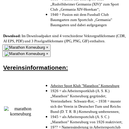
„Rudolfsheimer Germania (XIV)“ zum Sport
Club „Germania XIV-Horekan“;
1940 = Fusion mit dem Fussball Club
Baumgarten zum Sportclub „Germania“
Baumgarten und dabei aufgegangen
Download:
Im Downloadpaket sind 4 verschiedene Vektorgrafikformate (CDR,
AI EPS, PDF) und 3 Pixelgrafikformate (JPG, PNG, GIF) enthalten.
×
×
Vereinsinformationen:
Arbeiter Sport Klub "Marathon" Korneuburg
1926 = als Arbeitersportklub (A. S. K.)
„Marathon“ Korneuburg gegründet;
Vereinsfarben: Schwarz-Rot; – 1938 = musste
sich der Verein in Deutscher Turn und Reichs
Bund (D. T. R. B.) Korneuburg umbenennen;
1945 = als Arbeitersportclub (A. S. C.)
„Marathon“ Korneuburg von 1926 reaktiviert;
19?? = Namensänderung in Arbeitersportclub