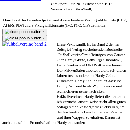
zum Sport Club Neunkirchen von 1913;
Vereinsfarben: Blau-Weiß;
Download:
Im Downloadpaket sind 4 verschiedene Vektorgrafikformate (CDR,
AI EPS, PDF) und 3 Pixelgrafikformate (JPG, PNG, GIF) enthalten.
×
×
Diese Vektorgrafik ist im Band 2 der im
Zeitspiel-Verlag erscheinenden Buchreihe
"Fußballvereine" mit Beiträgen von Carsten
Gier, Hardy Grüne, Hansjürgen Jablonski,
Bernd Sautter und Olaf Wuttke erschienen.
Der WaPPenSalon arbeitet bereits seit vielen
Jahren insbesondere mit Hardy Grüne
zusammen. Hardy und ich teilen dasselbe
Hobby. Wir sind beide Wappennarren und
recherchieren gerne nach alten
Fußballvereinen. Hardy liefert die Texte und
ich versuche, aus teilweise nicht allzu guten
Vorlagen eine Vektorgrafik zu erstellen, um
der Nachwelt die Geschichten der Vereine
und ihrer Wappen zu erhalten. Daraus ist
auch eine schöne Freundschaft mit Hardy entstanden.