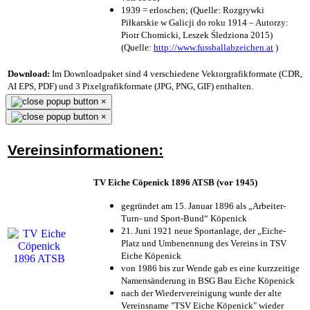
1939 = erloschen; (Quelle: Rozgrywki
Piłkarskie w Galicji do roku 1914 – Autorzy:
Piotr Chomicki, Leszek Śledziona 2015)
(Quelle:
http://www.fussballabzeichen.at
)
Download:
Im Downloadpaket sind 4 verschiedene Vektorgrafikformate (CDR,
AI EPS, PDF) und 3 Pixelgrafikformate (JPG, PNG, GIF) enthalten.
×
×
Vereinsinformationen:
TV Eiche Cöpenick 1896 ATSB (vor 1945)
gegründet am 15. Januar 1896 als „Arbeiter-
Turn- und Sport-Bund“ Köpenick
21. Juni 1921 neue Sportanlage, der „Eiche-
Platz und Umbenennung des Vereins in TSV
Eiche Köpenick
von 1986 bis zur Wende gab es eine kurzzeitige
Namensänderung in BSG Bau Eiche Köpenick
nach der Wiedervereinigung wurde der alte
Vereinsname "TSV Eiche Köpenick" wieder