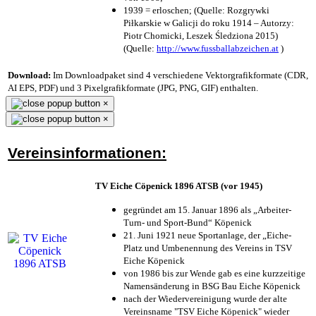
1939 = erloschen; (Quelle: Rozgrywki
Piłkarskie w Galicji do roku 1914 – Autorzy:
Piotr Chomicki, Leszek Śledziona 2015)
(Quelle:
http://www.fussballabzeichen.at
)
Download:
Im Downloadpaket sind 4 verschiedene Vektorgrafikformate (CDR,
AI EPS, PDF) und 3 Pixelgrafikformate (JPG, PNG, GIF) enthalten.
×
×
Vereinsinformationen:
TV Eiche Cöpenick 1896 ATSB (vor 1945)
gegründet am 15. Januar 1896 als „Arbeiter-
Turn- und Sport-Bund“ Köpenick
21. Juni 1921 neue Sportanlage, der „Eiche-
Platz und Umbenennung des Vereins in TSV
Eiche Köpenick
von 1986 bis zur Wende gab es eine kurzzeitige
Namensänderung in BSG Bau Eiche Köpenick
nach der Wiedervereinigung wurde der alte
Vereinsname "TSV Eiche Köpenick" wieder