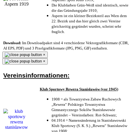
Die Klubfarben Grün-Weiß sind identisch, sowie
die das Gründungsjahr 1910
;
Aspern ist ein kleiner Bezirksteil aus Wien dem
22. Bezirk und das hier gleich zwei Vereine
gleichzeitig gegründet wurden, scheint sehr
fraglich.
Download:
Im Downloadpaket sind 4 verschiedene Vektorgrafikformate (CDR,
AI EPS, PDF) und 3 Pixelgrafikformate (JPG, PNG, GIF) enthalten.
×
×
Vereinsinformationen:
Klub Sportowy Rewera Stanisławów (vor 1945)
1908 = als Towarzystwa Zabaw Ruchowych
„Rewera“ Polskiego Towarzystwa
Gimnastycznego Sokółw Stanisławowie
gegründet – Vereinsfarben: Rot-Schwarz;
04.1914 = Namensänderung in Stanisławowski
Klub Sportowy (S. K. S.) „Rewera“ Stanisławów
von 1908;