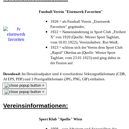
Fussball Verein "Eisenwerk Favoriten"
1920 = als Fussball Verein „Eisenwerk
Favoriten“ gegründet;
1922 = Namensänderung in Sport Club „Freiheit
X“ von 1920 (Quelle: Wiener Sport Tagblatt,
vom 10.01.1922); Vereinsfarben: Rot-Weiß;
1923 = schloss sich der Verein dem Sport Club
„Rapid“ Oberlaa an (Quelle: Wiener Sport
Tagblatt, vom 23.01.1923) und ging dabei in
der Fusion auf
Download:
Im Downloadpaket sind 4 verschiedene Vektorgrafikformate (CDR,
AI EPS, PDF) und 3 Pixelgrafikformate (JPG, PNG, GIF) enthalten.
×
×
Vereinsinformationen:
Sport Klub "Apollo" Wien
1908 – von Arbeitern und Angestellten der