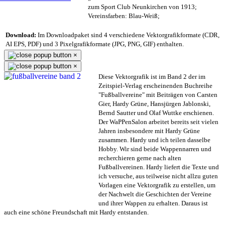
zum Sport Club Neunkirchen von 1913;
Vereinsfarben: Blau-Weiß;
Download:
Im Downloadpaket sind 4 verschiedene Vektorgrafikformate (CDR,
AI EPS, PDF) und 3 Pixelgrafikformate (JPG, PNG, GIF) enthalten.
×
×
Diese Vektorgrafik ist im Band 2 der im
Zeitspiel-Verlag erscheinenden Buchreihe
"Fußballvereine" mit Beiträgen von Carsten
Gier, Hardy Grüne, Hansjürgen Jablonski,
Bernd Sautter und Olaf Wuttke erschienen.
Der WaPPenSalon arbeitet bereits seit vielen
Jahren insbesondere mit Hardy Grüne
zusammen. Hardy und ich teilen dasselbe
Hobby. Wir sind beide Wappennarren und
recherchieren gerne nach alten
Fußballvereinen. Hardy liefert die Texte und
ich versuche, aus teilweise nicht allzu guten
Vorlagen eine Vektorgrafik zu erstellen, um
der Nachwelt die Geschichten der Vereine
und ihrer Wappen zu erhalten. Daraus ist
auch eine schöne Freundschaft mit Hardy entstanden.