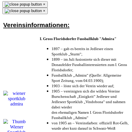
×
×
Vereinsinformationen:
I. Gross Floridsdorfer Fussballklub "Admira"
1897 – gab es bereits in Jedlesee einen
Sportklub „Sturm“;
1899 – im Juli fusionierte sich dieser mit
Donaufelder Fussballinteressierten zum I. Gross
Floridsdorfer
;
Fussballklub „Admira“ (Quelle: Allgemeine
Sport Zeitung, vom 04.03.1900);
1903 – löste sich der Verein wieder auf;
1905 – vereinigten sich die wilden Vereine
Burschenschaft „Einigkeit“ Jedlesee und
Jedleseer Sportklub „Vindobona“ und nahmen
dabei wieder
den ehemaligen Namen I. Gross Floridsdorfer
Fussballklub „Admira“
von 1905 an – Vereinsfarben: offiziell Rot-Gelb,
wurde aber kurz darauf in Schwarz-Weiß