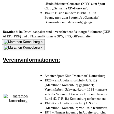
„Rudolfsheimer Germania (XIV)“ zum Sport
Club „Germania XIV-Horekan“;
1940 = Fusion mit dem Fussball Club
Baumgarten zum Sportclub „Germania“
Baumgarten und dabei aufgegangen
Download:
Im Downloadpaket sind 4 verschiedene Vektorgrafikformate (CDR,
AI EPS, PDF) und 3 Pixelgrafikformate (JPG, PNG, GIF) enthalten.
×
×
Vereinsinformationen:
Arbeiter Sport Klub "Marathon" Korneuburg
1926 = als Arbeitersportklub (A. S. K.)
„Marathon“ Korneuburg gegründet;
Vereinsfarben: Schwarz-Rot; – 1938 = musste
sich der Verein in Deutscher Turn und Reichs
Bund (D. T. R. B.) Korneuburg umbenennen;
1945 = als Arbeitersportclub (A. S. C.)
„Marathon“ Korneuburg von 1926 reaktiviert;
19?? = Namensänderung in Arbeitersportclub