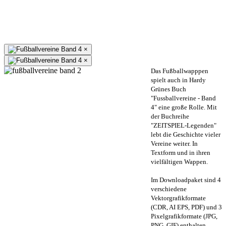
×
×
Das Fußballwapppen
spielt auch in Hardy
Grünes Buch
"Fussballvereine - Band
4" eine große Rolle. Mit
der Buchreihe
"ZEITSPIEL-Legenden"
lebt die Geschichte vieler
Vereine weiter. In
Textform und in ihren
vielfältigen Wappen.
Im Downloadpaket sind 4
verschiedene
Vektorgrafikformate
(CDR, AI EPS, PDF) und 3
Pixelgrafikformate (JPG,
PNG, GIF) enthalten.