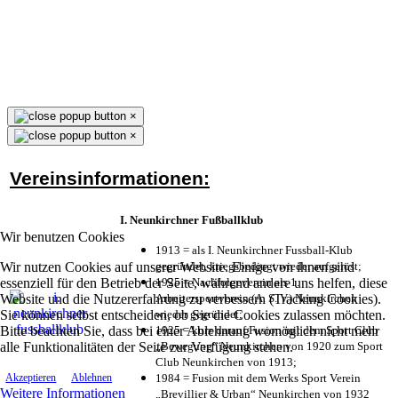
×
×
Vereinsinformationen:
I. Neunkirchner Fußballklub
Wir benutzen Cookies
1913 = als I. Neunkirchner Fussball-Klub
Wir nutzen Cookies auf unserer Website. Einige von ihnen sind
gegründet, kriegsbedingt wieder aufgelöst;
essenziell für den Betrieb der Seite, während andere uns helfen, diese
1925 = Nachfolgeverein als 1.
Website und die Nutzererfahrung zu verbessern (Tracking Cookies).
Arbeitersportverein (A. S. V.) Neunkirchen
Sie können selbst entscheiden, ob Sie die Cookies zulassen möchten.
wieder gegründet;
Bitte beachten Sie, dass bei einer Ablehnung womöglich nicht mehr
1925 = kurz darauf Fusion mit dem Sport Club
alle Funktionalitäten der Seite zur Verfügung stehen.
„Bewegung“ Neunkirchen von 1920 zum Sport
Club Neunkirchen von 1913;
1984 = Fusion mit dem Werks Sport Verein
Akzeptieren
Ablehnen
Weitere Informationen
„Brevillier & Urban“ Neunkirchen von 1932