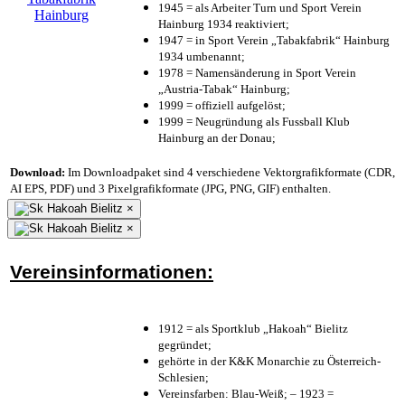
1945 = als Arbeiter Turn und Sport Verein
Hainburg 1934 reaktiviert;
1947 = in Sport Verein „Tabakfabrik“ Hainburg
1934 umbenannt;
1978 = Namensänderung in Sport Verein
„Austria-Tabak“ Hainburg;
1999 = offiziell aufgelöst;
1999 = Neugründung als Fussball Klub
Hainburg an der Donau;
Download:
Im Downloadpaket sind 4 verschiedene Vektorgrafikformate (CDR,
AI EPS, PDF) und 3 Pixelgrafikformate (JPG, PNG, GIF) enthalten.
×
×
Vereinsinformationen:
1912 = als Sportklub „Hakoah“ Bielitz
gegründet;
gehörte in der K&K Monarchie zu Österreich-
Schlesien;
Vereinsfarben: Blau-Weiß; – 1923 =