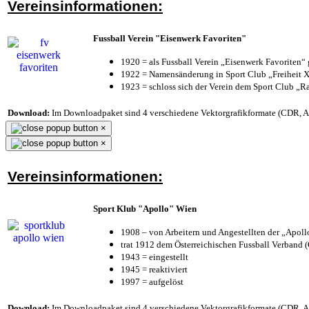
Vereinsinformationen:
Fussball Verein "Eisenwerk Favoriten"
1920 = als Fussball Verein „Eisenwerk Favoriten“
1922 = Namensänderung in Sport Club „Freiheit X
1923 = schloss sich der Verein dem Sport Club „Ra
Download:
Im Downloadpaket sind 4 verschiedene Vektorgrafikformate (CDR, AI 
×
×
Vereinsinformationen:
Sport Klub "Apollo" Wien
1908 – von Arbeitern und Angestellten der „Apol
trat 1912 dem Österreichischen Fussball Verband (Ö
1943 = eingestellt
1945 = reaktiviert
1997 = aufgelöst
Download:
Im Downloadpaket sind 4 verschiedene Vektorgrafikformate (CDR, AI 