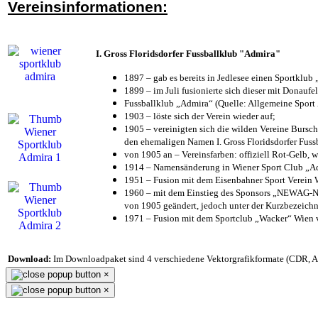
Vereinsinformationen:
I. Gross Floridsdorfer Fussballklub "Admira"
1897 – gab es bereits in Jedlesee einen Sportklub
1899 – im Juli fusionierte sich dieser mit Donaufel
Fussballklub „Admira“ (Quelle: Allgemeine Sport
1903 – löste sich der Verein wieder auf;
1905 – vereinigten sich die wilden Vereine Bursc
den ehemaligen Namen I. Gross Floridsdorfer Fus
von 1905 an – Vereinsfarben: offiziell Rot-Gelb, 
1914 – Namensänderung in Wiener Sport Club „Admi
1951 – Fusion mit dem Eisenbahner Sport Verein
1960 – mit dem Einstieg des Sponsors „NEWAG-NI
von 1905 geändert, jedoch unter der Kurzbezeich
1971 – Fusion mit dem Sportclub „Wacker“ Wien
Download:
Im Downloadpaket sind 4 verschiedene Vektorgrafikformate (CDR, AI 
×
×