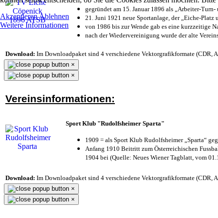
gegründet am 15. Januar 1896 als „Arbeiter-Turn
Akzeptieren
Ablehnen
21. Juni 1921 neue Sportanlage, der „Eiche-Plat
Weitere Informationen
von 1986 bis zur Wende gab es eine kurzzeitige
nach der Wiedervereinigung wurde der alte Verei
Download:
Im Downloadpaket sind 4 verschiedene Vektorgrafikformate (CDR, AI 
×
×
Vereinsinformationen:
Sport Klub "Rudolfsheimer Sparta"
1909 = als Sport Klub Rudolfsheimer „Sparta“ geg
Anfang 1910 Beitritt zum Österreichischen Fussbal
1904 bei (Quelle: Neues Wiener Tagblatt, vom 01
Download:
Im Downloadpaket sind 4 verschiedene Vektorgrafikformate (CDR, AI 
×
×