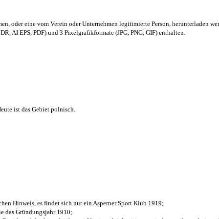
men,
oder eine vom Verein oder Unternehmen legitimierte Person,
herunterladen we
R, AI EPS, PDF) und 3 Pixelgrafikformate (JPG, PNG, GIF) enthalten.
ute ist das Gebiet polnisch.
chen Hinweis, es findet sich nur ein Asperner Sport Klub 1919
;
die das Gründungsjahr 1910
;