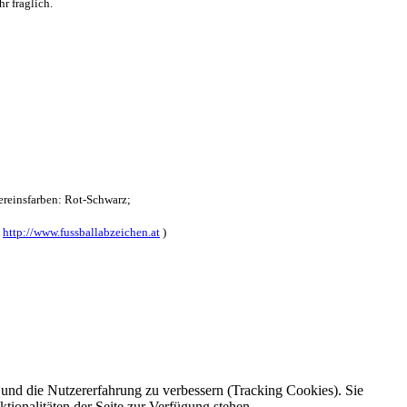
r fraglich.
reinsfarben: Rot-Schwarz;
:
http://www.fussballabzeichen.at
)
e und die Nutzererfahrung zu verbessern (Tracking Cookies). Sie
tionalitäten der Seite zur Verfügung stehen.