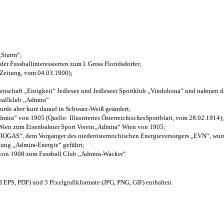
 „Sturm“;
der Fussballinteressierten zum I. Gross Floridsdorfer
;
 Zeitung, vom 04.03.1900);
henschaft „Einigkeit“ Jedlesee und Jedleseer Sportklub „Vindobona“ und nahmen d
sballklub „Admira“
wurde aber kurz darauf in Schwarz-Weiß geändert;
ra“ von 1905 (Quelle: Illustriertes ÖsterreichischesSportblatt, vom 28.02.1914);
 Wien zum Eisenbahner Sport Verein„Admira“ Wien von 1905;
OGAS“, dem Vorgänger des niederösterreichischen Energieversorgers „EVN“, wurde
nung „Admira-Energie“ geführt;
 von 1908 zum Fussball Club „Admira-Wacker“
EPS, PDF) und 3 Pixelgrafikformate (JPG, PNG, GIF) enthalten.