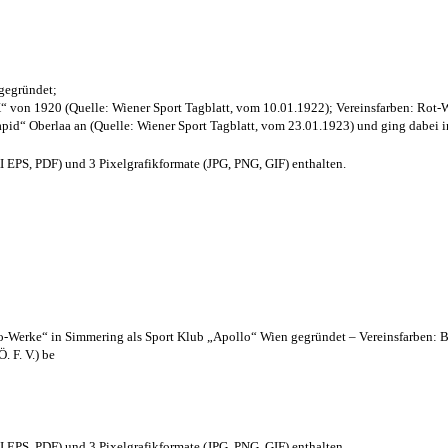
 gegründet;
“ von 1920 (Quelle: Wiener Sport Tagblatt, vom 10.01.1922); Vereinsfarben: Rot-
pid“ Oberlaa an (Quelle: Wiener Sport Tagblatt, vom 23.01.1923) und ging dabei i
EPS, PDF) und 3 Pixelgrafikformate (JPG, PNG, GIF) enthalten.
lo-Werke“ in Simmering als Sport Klub „Apollo“ Wien gegründet – Vereinsfarben: 
. F. V.) be
EPS, PDF) und 3 Pixelgrafikformate (JPG, PNG, GIF) enthalten.