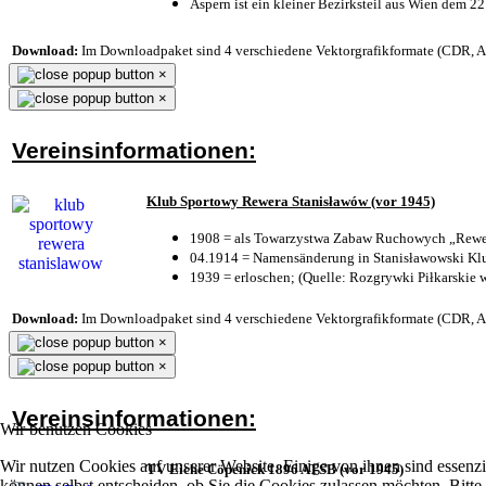
Aspern ist ein kleiner Bezirksteil aus Wien dem 22
Download:
Im Downloadpaket sind 4 verschiedene Vektorgrafikformate (CDR, AI 
×
×
Vereinsinformationen:
Klub Sportowy Rewera Stanisławów (vor 1945)
1908 = als Towarzystwa Zabaw Ruchowych „Rewer
04.1914 = Namensänderung in Stanisławowski Klu
1939 = erloschen; (Quelle: Rozgrywki Piłkarskie 
Download:
Im Downloadpaket sind 4 verschiedene Vektorgrafikformate (CDR, AI 
×
×
Vereinsinformationen:
Wir benutzen Cookies
Wir nutzen Cookies auf unserer Website. Einige von ihnen sind essenzi
TV Eiche Cöpenick 1896 ATSB (vor 1945)
können selbst entscheiden, ob Sie die Cookies zulassen möchten. Bitte