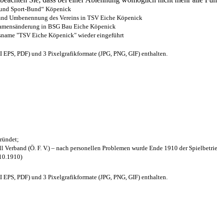
- und Sport-Bund“ Köpenick
z und Umbenennung des Vereins in TSV Eiche Köpenick
 Namensänderung in BSG Bau Eiche Köpenick
nsname "TSV Eiche Köpenick" wieder eingeführt
EPS, PDF) und 3 Pixelgrafikformate (JPG, PNG, GIF) enthalten.
ründet;
l Verband (Ö. F. V.) – nach personellen Problemen wurde Ende 1910 der Spielbetri
.10.1910)
EPS, PDF) und 3 Pixelgrafikformate (JPG, PNG, GIF) enthalten.