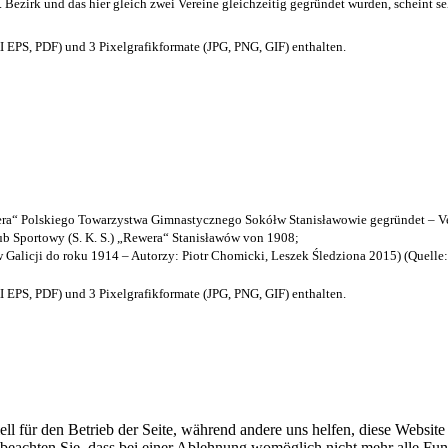
. Bezirk und das hier gleich zwei Vereine gleichzeitig gegründet wurden, scheint seh
EPS, PDF) und 3 Pixelgrafikformate (JPG, PNG, GIF) enthalten.
a“ Polskiego Towarzystwa Gimnastycznego Sokółw Stanisławowie gegründet – Ve
b Sportowy (S. K. S.) „Rewera“ Stanisławów von 1908;
w Galicji do roku 1914 – Autorzy: Piotr Chomicki, Leszek Śledziona 2015) (Quelle
EPS, PDF) und 3 Pixelgrafikformate (JPG, PNG, GIF) enthalten.
ell für den Betrieb der Seite, während andere uns helfen, diese Websit
 beachten Sie, dass bei einer Ablehnung womöglich nicht mehr alle Funk