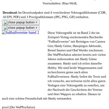
Vereinsfarben: Blau-Weiß;
Download:
Im Downloadpaket sind 4 verschiedene Vektorgrafikformate (CDR,
AI EPS, PDF) und 3 Pixelgrafikformate (JPG, PNG, GIF) enthalten.
×
×
Diese Vektorgrafik ist im Band 2 der im
Zeitspiel-Verlag erscheinenden Buchreihe
"Fußballvereine" mit Beiträgen von Carsten
Gier, Hardy Grüne, Hansjürgen Jablonski,
Bernd Sautter und Olaf Wuttke erschienen.
Der WaPPenSalon arbeitet bereits seit vielen
Jahren insbesondere mit Hardy Grüne
zusammen. Hardy und ich teilen dasselbe
Hobby. Wir sind beide Wappennarren und
recherchieren gerne nach alten
Fußballvereinen. Hardy liefert die Texte und
ich versuche, aus teilweise nicht allzu guten
Vorlagen eine Vektorgrafik zu erstellen, um
der Nachwelt die Geschichten der Vereine
und ihrer Wappen zu erhalten. Daraus ist
auch eine schöne Freundschaft mit Hardy entstanden.
pixel (Der WaPPenSalon)