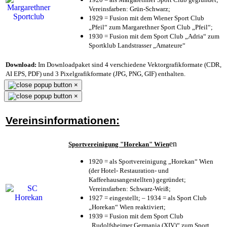
Vereinsfarben: Grün-Schwarz;
1929 = Fusion mit dem Wiener Sport Club
„Pfeil“ zum Margarethner Sport Club „Pfeil“;
1930 = Fusion mit dem Sport Club „Adria“ zum
Sportklub Landstrasser „Amateure“
Download:
Im Downloadpaket sind 4 verschiedene Vektorgrafikformate (CDR,
AI EPS, PDF) und 3 Pixelgrafikformate (JPG, PNG, GIF) enthalten.
×
×
Vereinsinformationen:
en
Sportvereinigung "Horekan" Wien
1920 = als Sportvereinigung „Horekan“ Wien
(der Hotel- Restauration- und
Kaffeehausangestellten) gegründet;
Vereinsfarben: Schwarz-Weiß;
1927 = eingestellt; – 1934 = als Sport Club
„Horekan“ Wien reaktiviert;
1939 = Fusion mit dem Sport Club
„Rudolfsheimer Germania (XIV)“ zum Sport