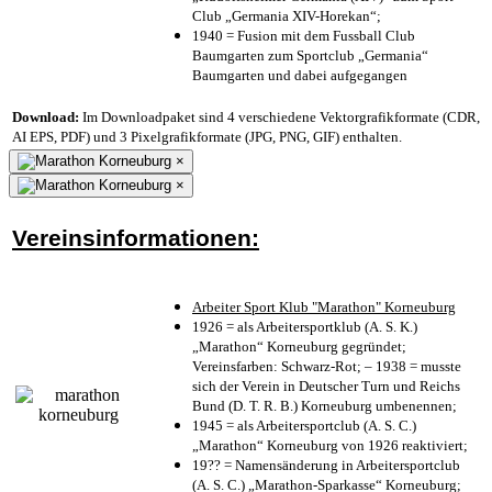
Club „Germania XIV-Horekan“;
1940 = Fusion mit dem Fussball Club
Baumgarten zum Sportclub „Germania“
Baumgarten und dabei aufgegangen
Download:
Im Downloadpaket sind 4 verschiedene Vektorgrafikformate (CDR,
AI EPS, PDF) und 3 Pixelgrafikformate (JPG, PNG, GIF) enthalten.
×
×
Vereinsinformationen:
Arbeiter Sport Klub "Marathon" Korneuburg
1926 = als Arbeitersportklub (A. S. K.)
„Marathon“ Korneuburg gegründet;
Vereinsfarben: Schwarz-Rot; – 1938 = musste
sich der Verein in Deutscher Turn und Reichs
Bund (D. T. R. B.) Korneuburg umbenennen;
1945 = als Arbeitersportclub (A. S. C.)
„Marathon“ Korneuburg von 1926 reaktiviert;
19?? = Namensänderung in Arbeitersportclub
(A. S. C.) „Marathon-Sparkasse“ Korneuburg;