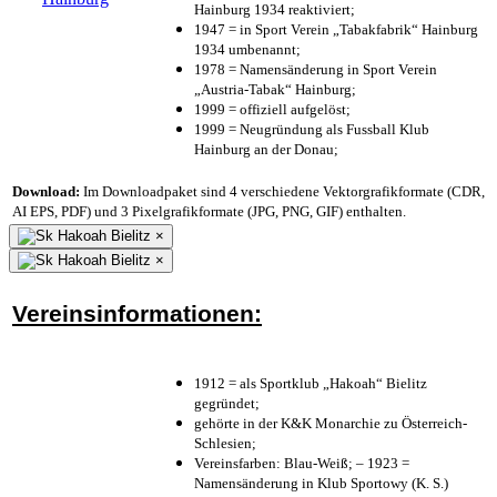
Hainburg 1934 reaktiviert;
1947 = in Sport Verein „Tabakfabrik“ Hainburg
1934 umbenannt;
1978 = Namensänderung in Sport Verein
„Austria-Tabak“ Hainburg;
1999 = offiziell aufgelöst;
1999 = Neugründung als Fussball Klub
Hainburg an der Donau;
Download:
Im Downloadpaket sind 4 verschiedene Vektorgrafikformate (CDR,
AI EPS, PDF) und 3 Pixelgrafikformate (JPG, PNG, GIF) enthalten.
×
×
Vereinsinformationen:
1912 = als Sportklub „Hakoah“ Bielitz
gegründet;
gehörte in der K&K Monarchie zu Österreich-
Schlesien;
Vereinsfarben: Blau-Weiß; – 1923 =
Namensänderung in Klub Sportowy (K. S.)