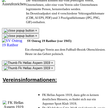
Die Vektordaten können nur vom jeweiligen Verein,
Unternehmen,
oder eine vom Verein oder Unternehmen
legitimierte Person,
herunterladen werden.
Im Downloadpaket sind 4 verschiedene Vektorgrafikformate
(CDR, AI EPS, PDF) und 3 Pixelgrafikformate (JPG, PNG,
GIF) enthalten.
×
×
SV Ostrog 19 Ratibor (vor 1945)
Ein ehemaliger Verein aus dem Fußball-Bezirk Oberschlesien.
Heute ist das Gebiet polnisch.
×
×
Vereinsinformationen:
FK Hellas Aspern 1919, dazu gibt es keinen
deutlichen Hinweis, es findet sich nur ein
Asperner Sport Klub 1919
;
Die Klubfarben Grün-Weiß sind identisch, sowie