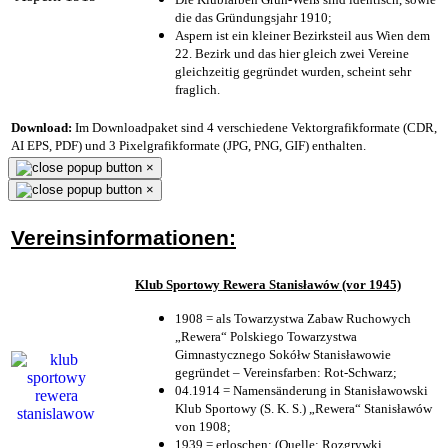
die das Gründungsjahr 1910
;
Aspern ist ein kleiner Bezirksteil aus Wien dem
22. Bezirk und das hier gleich zwei Vereine
gleichzeitig gegründet wurden, scheint sehr
fraglich.
Download:
Im Downloadpaket sind 4 verschiedene Vektorgrafikformate (CDR,
AI EPS, PDF) und 3 Pixelgrafikformate (JPG, PNG, GIF) enthalten.
×
×
Vereinsinformationen:
Klub Sportowy Rewera Stanisławów (vor 1945)
1908 = als Towarzystwa Zabaw Ruchowych
„Rewera“ Polskiego Towarzystwa
Gimnastycznego Sokółw Stanisławowie
gegründet – Vereinsfarben: Rot-Schwarz;
04.1914 = Namensänderung in Stanisławowski
Klub Sportowy (S. K. S.) „Rewera“ Stanisławów
von 1908;
1939 = erloschen; (Quelle: Rozgrywki