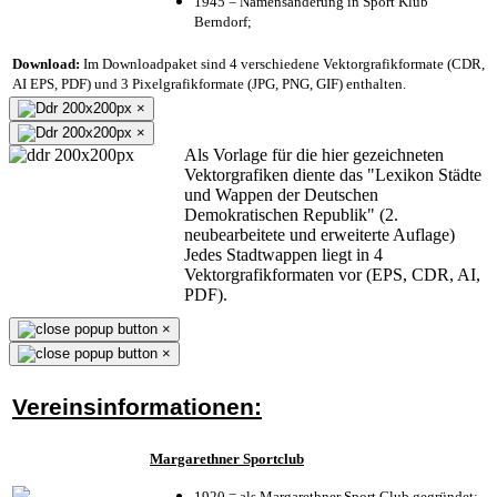
1945 = Namensänderung in Sport Klub
Berndorf;
Download:
Im Downloadpaket sind 4 verschiedene Vektorgrafikformate (CDR,
AI EPS, PDF) und 3 Pixelgrafikformate (JPG, PNG, GIF) enthalten.
×
×
Als Vorlage für die hier gezeichneten
Vektorgrafiken diente das "Lexikon Städte
und Wappen der Deutschen
Demokratischen Republik" (2.
neubearbeitete und erweiterte Auflage)
Jedes Stadtwappen liegt in 4
Vektorgrafikformaten vor (EPS, CDR, AI,
PDF).
×
×
Vereinsinformationen:
Margarethner Sportclub
1920 = als Margarethner Sport Club gegründet;