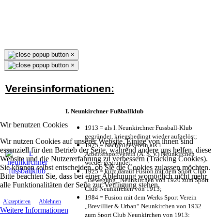
×
×
Vereinsinformationen:
I. Neunkirchner Fußballklub
Wir benutzen Cookies
1913 = als I. Neunkirchner Fussball-Klub
gegründet, kriegsbedingt wieder aufgelöst;
Wir nutzen Cookies auf unserer Website. Einige von ihnen sind
1925 = Nachfolgeverein als 1.
essenziell für den Betrieb der Seite, während andere uns helfen, diese
Arbeitersportverein (A. S. V.) Neunkirchen
Website und die Nutzererfahrung zu verbessern (Tracking Cookies).
wieder gegründet;
Sie können selbst entscheiden, ob Sie die Cookies zulassen möchten.
1925 = kurz darauf Fusion mit dem Sport Club
Bitte beachten Sie, dass bei einer Ablehnung womöglich nicht mehr
„Bewegung“ Neunkirchen von 1920 zum Sport
alle Funktionalitäten der Seite zur Verfügung stehen.
Club Neunkirchen von 1913;
1984 = Fusion mit dem Werks Sport Verein
Akzeptieren
Ablehnen
„Brevillier & Urban“ Neunkirchen von 1932
Weitere Informationen
zum Sport Club Neunkirchen von 1913;