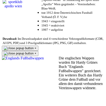
„Apollo“ Wien gegründet – Vereinsfarben:
Blau-Weiß;
trat 1912 dem Österreichischen Fussball
Verband (Ö. F. V.) be
1943 = eingestellt
1945 = reaktiviert
1997 = aufgelöst
Download:
Im Downloadpaket sind 4 verschiedene Vektorgrafikformate (CDR,
AI EPS, PDF) und 3 Pixelgrafikformate (JPG, PNG, GIF) enthalten.
×
×
Die englischen Wappen
wurden für Hardy Grünes
Buch "Englands
Fußballwappen" gezeichnet.
Ein weiteres Buch das Hardy
Grüne dem Fußball und vor
allem den damit verbundenen
Vereinswappen widmete.