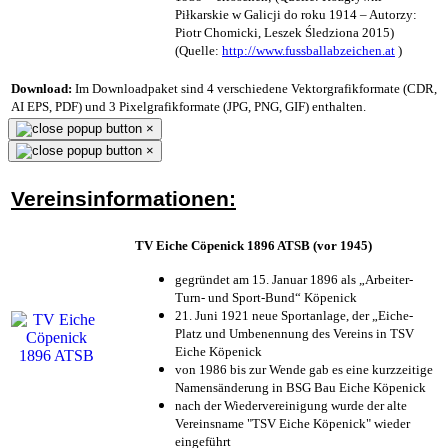
Piłkarskie w Galicji do roku 1914 – Autorzy:
Piotr Chomicki, Leszek Śledziona 2015)
(Quelle:
http://www.fussballabzeichen.at
)
Download:
Im Downloadpaket sind 4 verschiedene Vektorgrafikformate (CDR,
AI EPS, PDF) und 3 Pixelgrafikformate (JPG, PNG, GIF) enthalten.
×
×
Vereinsinformationen:
TV Eiche Cöpenick 1896 ATSB (vor 1945)
gegründet am 15. Januar 1896 als „Arbeiter-
Turn- und Sport-Bund“ Köpenick
21. Juni 1921 neue Sportanlage, der „Eiche-
Platz und Umbenennung des Vereins in TSV
Eiche Köpenick
von 1986 bis zur Wende gab es eine kurzzeitige
Namensänderung in BSG Bau Eiche Köpenick
nach der Wiedervereinigung wurde der alte
Vereinsname "TSV Eiche Köpenick" wieder
eingeführt