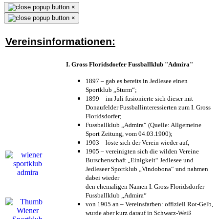
×
×
Vereinsinformationen:
I. Gross Floridsdorfer Fussballklub "Admira"
1897 – gab es bereits in Jedlesee einen
Sportklub „Sturm“;
1899 – im Juli fusionierte sich dieser mit
Donaufelder Fussballinteressierten zum I. Gross
Floridsdorfer
;
Fussballklub „Admira“ (Quelle: Allgemeine
Sport Zeitung, vom 04.03.1900);
1903 – löste sich der Verein wieder auf;
1905 – vereinigten sich die wilden Vereine
Burschenschaft „Einigkeit“ Jedlesee und
Jedleseer Sportklub „Vindobona“ und nahmen
dabei wieder
den ehemaligen Namen I. Gross Floridsdorfer
Fussballklub „Admira“
von 1905 an – Vereinsfarben: offiziell Rot-Gelb,
wurde aber kurz darauf in Schwarz-Weiß