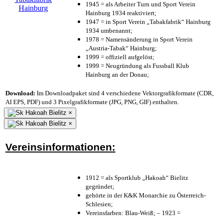
1945 = als Arbeiter Turn und Sport Verein
Hainburg 1934 reaktiviert;
1947 = in Sport Verein „Tabakfabrik“ Hainburg
1934 umbenannt;
1978 = Namensänderung in Sport Verein
„Austria-Tabak“ Hainburg;
1999 = offiziell aufgelöst;
1999 = Neugründung als Fussball Klub
Hainburg an der Donau;
Download:
Im Downloadpaket sind 4 verschiedene Vektorgrafikformate (CDR,
AI EPS, PDF) und 3 Pixelgrafikformate (JPG, PNG, GIF) enthalten.
×
×
Vereinsinformationen:
1912 = als Sportklub „Hakoah“ Bielitz
gegründet;
gehörte in der K&K Monarchie zu Österreich-
Schlesien;
Vereinsfarben: Blau-Weiß; – 1923 =