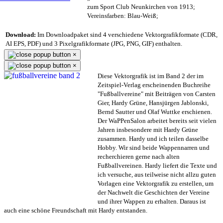
zum Sport Club Neunkirchen von 1913;
Vereinsfarben: Blau-Weiß;
Download:
Im Downloadpaket sind 4 verschiedene Vektorgrafikformate (CDR,
AI EPS, PDF) und 3 Pixelgrafikformate (JPG, PNG, GIF) enthalten.
×
×
Diese Vektorgrafik ist im Band 2 der im
Zeitspiel-Verlag erscheinenden Buchreihe
"Fußballvereine" mit Beiträgen von Carsten
Gier, Hardy Grüne, Hansjürgen Jablonski,
Bernd Sautter und Olaf Wuttke erschienen.
Der WaPPenSalon arbeitet bereits seit vielen
Jahren insbesondere mit Hardy Grüne
zusammen. Hardy und ich teilen dasselbe
Hobby. Wir sind beide Wappennarren und
recherchieren gerne nach alten
Fußballvereinen. Hardy liefert die Texte und
ich versuche, aus teilweise nicht allzu guten
Vorlagen eine Vektorgrafik zu erstellen, um
der Nachwelt die Geschichten der Vereine
und ihrer Wappen zu erhalten. Daraus ist
auch eine schöne Freundschaft mit Hardy entstanden.