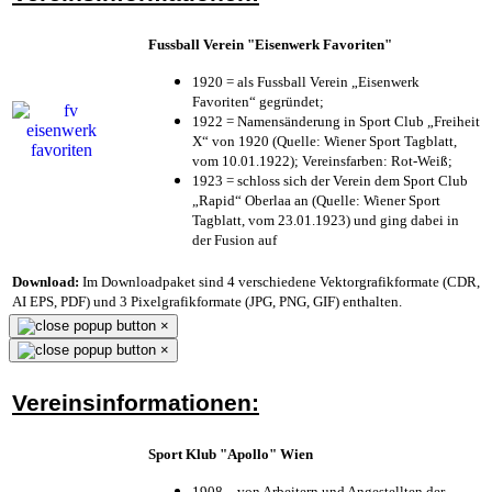
Fussball Verein "Eisenwerk Favoriten"
1920 = als Fussball Verein „Eisenwerk
Favoriten“ gegründet;
1922 = Namensänderung in Sport Club „Freiheit
X“ von 1920 (Quelle: Wiener Sport Tagblatt,
vom 10.01.1922); Vereinsfarben: Rot-Weiß;
1923 = schloss sich der Verein dem Sport Club
„Rapid“ Oberlaa an (Quelle: Wiener Sport
Tagblatt, vom 23.01.1923) und ging dabei in
der Fusion auf
Download:
Im Downloadpaket sind 4 verschiedene Vektorgrafikformate (CDR,
AI EPS, PDF) und 3 Pixelgrafikformate (JPG, PNG, GIF) enthalten.
×
×
Vereinsinformationen:
Sport Klub "Apollo" Wien
1908 – von Arbeitern und Angestellten der