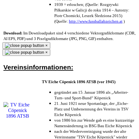
1939 = erloschen; (Quelle: Rozgrywki
Piłkarskie w Galicji do roku 1914 – Autorzy:
Piotr Chomicki, Leszek Śledziona 2015)
(Quelle:
http://www.fussballabzeichen.at
)
Download:
Im Downloadpaket sind 4 verschiedene Vektorgrafikformate (CDR,
AI EPS, PDF) und 3 Pixelgrafikformate (JPG, PNG, GIF) enthalten.
×
×
Vereinsinformationen:
TV Eiche Cöpenick 1896 ATSB (vor 1945)
gegründet am 15. Januar 1896 als „Arbeiter-
Turn- und Sport-Bund“ Köpenick
21. Juni 1921 neue Sportanlage, der „Eiche-
Platz und Umbenennung des Vereins in TSV
Eiche Köpenick
von 1986 bis zur Wende gab es eine kurzzeitige
Namensänderung in BSG Bau Eiche Köpenick
nach der Wiedervereinigung wurde der alte
Vereinsname "TSV Eiche Köpenick" wieder