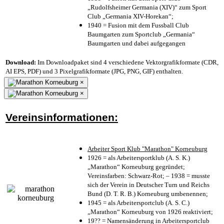
„Rudolfsheimer Germania (XIV)“ zum Sport
Club „Germania XIV-Horekan“;
1940 = Fusion mit dem Fussball Club
Baumgarten zum Sportclub „Germania“
Baumgarten und dabei aufgegangen
Download:
Im Downloadpaket sind 4 verschiedene Vektorgrafikformate (CDR,
AI EPS, PDF) und 3 Pixelgrafikformate (JPG, PNG, GIF) enthalten.
×
×
Vereinsinformationen:
Arbeiter Sport Klub "Marathon" Korneuburg
1926 = als Arbeitersportklub (A. S. K.)
„Marathon“ Korneuburg gegründet;
Vereinsfarben: Schwarz-Rot; – 1938 = musste
sich der Verein in Deutscher Turn und Reichs
Bund (D. T. R. B.) Korneuburg umbenennen;
1945 = als Arbeitersportclub (A. S. C.)
„Marathon“ Korneuburg von 1926 reaktiviert;
19?? = Namensänderung in Arbeitersportclub