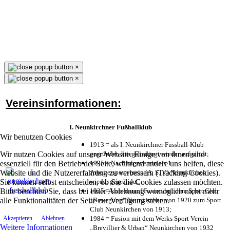
×
×
Vereinsinformationen:
I. Neunkirchner Fußballklub
Wir benutzen Cookies
1913 = als I. Neunkirchner Fussball-Klub
Wir nutzen Cookies auf unserer Website. Einige von ihnen sind
gegründet, kriegsbedingt wieder aufgelöst;
essenziell für den Betrieb der Seite, während andere uns helfen, diese
1925 = Nachfolgeverein als 1.
Website und die Nutzererfahrung zu verbessern (Tracking Cookies).
Arbeitersportverein (A. S. V.) Neunkirchen
Sie können selbst entscheiden, ob Sie die Cookies zulassen möchten.
wieder gegründet;
Bitte beachten Sie, dass bei einer Ablehnung womöglich nicht mehr
1925 = kurz darauf Fusion mit dem Sport Club
alle Funktionalitäten der Seite zur Verfügung stehen.
„Bewegung“ Neunkirchen von 1920 zum Sport
Club Neunkirchen von 1913;
1984 = Fusion mit dem Werks Sport Verein
Akzeptieren
Ablehnen
Weitere Informationen
„Brevillier & Urban“ Neunkirchen von 1932