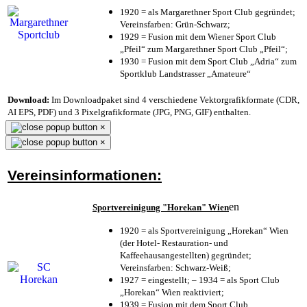
1920 = als Margarethner Sport Club gegründet;
Vereinsfarben: Grün-Schwarz;
1929 = Fusion mit dem Wiener Sport Club
„Pfeil“ zum Margarethner Sport Club „Pfeil“;
1930 = Fusion mit dem Sport Club „Adria“ zum
Sportklub Landstrasser „Amateure“
Download:
Im Downloadpaket sind 4 verschiedene Vektorgrafikformate (CDR,
AI EPS, PDF) und 3 Pixelgrafikformate (JPG, PNG, GIF) enthalten.
×
×
Vereinsinformationen:
en
Sportvereinigung "Horekan" Wien
1920 = als Sportvereinigung „Horekan“ Wien
(der Hotel- Restauration- und
Kaffeehausangestellten) gegründet;
Vereinsfarben: Schwarz-Weiß;
1927 = eingestellt; – 1934 = als Sport Club
„Horekan“ Wien reaktiviert;
1939 = Fusion mit dem Sport Club