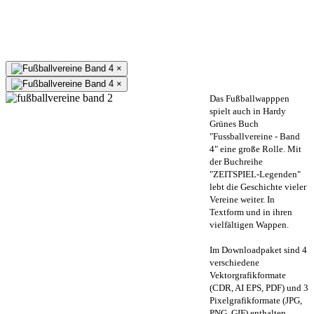
×
×
Das Fußballwapppen
spielt auch in Hardy
Grünes Buch
"Fussballvereine - Band
4" eine große Rolle. Mit
der Buchreihe
"ZEITSPIEL-Legenden"
lebt die Geschichte vieler
Vereine weiter. In
Textform und in ihren
vielfältigen Wappen.
Im Downloadpaket sind 4
verschiedene
Vektorgrafikformate
(CDR, AI EPS, PDF) und 3
Pixelgrafikformate (JPG,
PNG, GIF) enthalten.