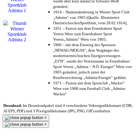
wurde aber kurz darauf in Schwarz-Weiß
geändert;
1914 – Namensänderung in Wiener Sport Club
„Admira“ von 1905 (Quelle: Illustriertes
ÖsterreichischesSportblatt, vom 28.02.1914);
1951 – Fusion mit dem Eisenbahner Sport
Verein Wien zum Eisenbahner Sport
Verein„Admira“ Wien von 1905;
1960 – mit dem Einstieg des Sponsors
„NEWAG-NIOGAS“, dem Vorgänger des
niederösterreichischen Energieversorgers
„EVN“, wurde der Vereinsname in Eisenbahner
Sport Verein „Admira – N.Ö. Energie“ Wien von
1905 geändert, jedoch unter der
Kurzbezeichnung „Admira-Energie“ geführt;
1971 – Fusion mit dem Sportclub „Wacker“
Wien von 1908 zum Fussball Club „Admira-
Wacker“
Download:
Im Downloadpaket sind 4 verschiedene Vektorgrafikformate (CDR,
AI EPS, PDF) und 3 Pixelgrafikformate (JPG, PNG, GIF) enthalten.
×
×