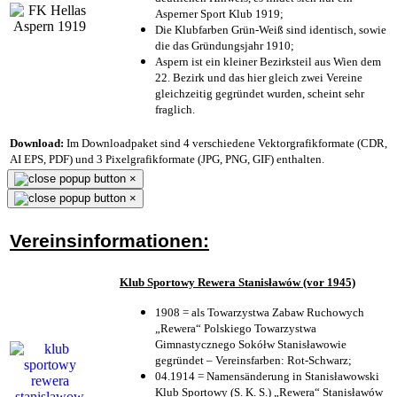
Asperner Sport Klub 1919
;
Die Klubfarben Grün-Weiß sind identisch, sowie
die das Gründungsjahr 1910
;
Aspern ist ein kleiner Bezirksteil aus Wien dem
22. Bezirk und das hier gleich zwei Vereine
gleichzeitig gegründet wurden, scheint sehr
fraglich.
Download:
Im Downloadpaket sind 4 verschiedene Vektorgrafikformate (CDR,
AI EPS, PDF) und 3 Pixelgrafikformate (JPG, PNG, GIF) enthalten.
×
×
Vereinsinformationen:
Klub Sportowy Rewera Stanisławów (vor 1945)
1908 = als Towarzystwa Zabaw Ruchowych
„Rewera“ Polskiego Towarzystwa
Gimnastycznego Sokółw Stanisławowie
gegründet – Vereinsfarben: Rot-Schwarz;
04.1914 = Namensänderung in Stanisławowski
Klub Sportowy (S. K. S.) „Rewera“ Stanisławów