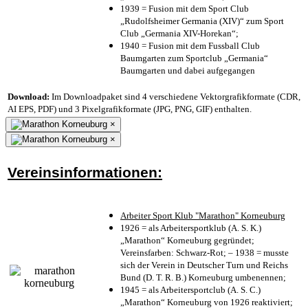
1939 = Fusion mit dem Sport Club
„Rudolfsheimer Germania (XIV)“ zum Sport
Club „Germania XIV-Horekan“;
1940 = Fusion mit dem Fussball Club
Baumgarten zum Sportclub „Germania“
Baumgarten und dabei aufgegangen
Download:
Im Downloadpaket sind 4 verschiedene Vektorgrafikformate (CDR,
AI EPS, PDF) und 3 Pixelgrafikformate (JPG, PNG, GIF) enthalten.
×
×
Vereinsinformationen:
Arbeiter Sport Klub "Marathon" Korneuburg
1926 = als Arbeitersportklub (A. S. K.)
„Marathon“ Korneuburg gegründet;
Vereinsfarben: Schwarz-Rot; – 1938 = musste
sich der Verein in Deutscher Turn und Reichs
Bund (D. T. R. B.) Korneuburg umbenennen;
1945 = als Arbeitersportclub (A. S. C.)
„Marathon“ Korneuburg von 1926 reaktiviert;