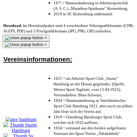
19?? = Namensänderung in Arbeitersportclub
(A. S. C.) „Marathon-Sparkasse“ Korneuburg;
2019 in SC Korneuburg umbenannt
Download:
Im Downloadpaket sind 4 verschiedene Vektorgrafikformate (CDR,
AI EPS, PDF) und 3 Pixelgrafikformate (JPG, PNG, GIF) enthalten.
×
×
Vereinsinformationen:
1921 = als Arbeiter Sport Club „Sturm“
Hainburg an der Donau gegründet; (Quelle:
Wiener Sport Tagblatt, vom 13.04.1922);
Vereinsfarben: Blau-Schwarz;
1934 = Namensänderung in Vaterländischer
Sport Club Hainburg 1921, aber noch im selben
Jahr löste sich der Verein auf;
1919 = Gründung Hainburger Sport Club,
welcher sich 1932 auflöste;
1934 = entstand aus den beiden aufgelösten
Vereinen der Sport Verein „Tabakfabrik“