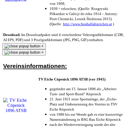
von 1908;
1939 = erloschen; (Quelle: Rozgrywki
Piłkarskie w Galicji do roku 1914 – Autorzy:
Piotr Chomicki, Leszek Śledziona 2015)
(Quelle:
http://www.fussballabzeichen.at
)
Download:
Im Downloadpaket sind 4 verschiedene Vektorgrafikformate (CDR,
AI EPS, PDF) und 3 Pixelgrafikformate (JPG, PNG, GIF) enthalten.
×
×
Vereinsinformationen:
TV Eiche Cöpenick 1896 ATSB (vor 1945)
gegründet am 15. Januar 1896 als „Arbeiter-
Turn- und Sport-Bund“ Köpenick
21. Juni 1921 neue Sportanlage, der „Eiche-
Platz und Umbenennung des Vereins in TSV
Eiche Köpenick
von 1986 bis zur Wende gab es eine kurzzeitige
Namensänderung in BSG Bau Eiche Köpenick
nach der Wiedervereinigung wurde der alte