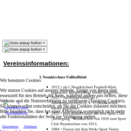
×
×
Vereinsinformationen:
I. Neunkirchner Fußballklub
Wir benutzen Cookies
1913 = als I. Neunkirchner Fussball-Klub
Wir nutzen Cookies auf unserer Website. Einige von ihnen sind
gegründet, kriegsbedingt wieder aufgelöst;
essenziell für den Betrieb der Seite, während andere uns helfen, diese
1925 = Nachfolgeverein als 1.
Website und die Nutzererfahrung zu verbessern (Tracking Cookies).
Arbeitersportverein (A. S. V.) Neunkirchen
Sie können selbst entscheiden, ob Sie die Cookies zulassen möchten.
wieder gegründet;
Bitte beachten Sie, dass bei einer Ablehnung womöglich nicht mehr
1925 = kurz darauf Fusion mit dem Sport Club
alle Funktionalitäten der Seite zur Verfügung stehen.
„Bewegung“ Neunkirchen von 1920 zum Sport
Club Neunkirchen von 1913;
Akzeptieren
Ablehnen
1984 = Fusion mit dem Werks Sport Verein