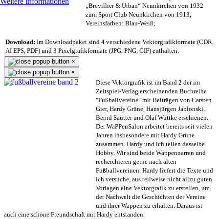
Weitere Informationen
„Brevillier & Urban“ Neunkirchen von 1932
zum Sport Club Neunkirchen von 1913;
Vereinsfarben: Blau-Weiß;
Download:
Im Downloadpaket sind 4 verschiedene Vektorgrafikformate (CDR,
AI EPS, PDF) und 3 Pixelgrafikformate (JPG, PNG, GIF) enthalten.
×
×
Diese Vektorgrafik ist im Band 2 der im
Zeitspiel-Verlag erscheinenden Buchreihe
"Fußballvereine" mit Beiträgen von Carsten
Gier, Hardy Grüne, Hansjürgen Jablonski,
Bernd Sautter und Olaf Wuttke erschienen.
Der WaPPenSalon arbeitet bereits seit vielen
Jahren insbesondere mit Hardy Grüne
zusammen. Hardy und ich teilen dasselbe
Hobby. Wir sind beide Wappennarren und
recherchieren gerne nach alten
Fußballvereinen. Hardy liefert die Texte und
ich versuche, aus teilweise nicht allzu guten
Vorlagen eine Vektorgrafik zu erstellen, um
der Nachwelt die Geschichten der Vereine
und ihrer Wappen zu erhalten. Daraus ist
auch eine schöne Freundschaft mit Hardy entstanden.