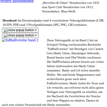
Weitere Informationen
„Brevillier & Urban“ Neunkirchen von 1932
zum Sport Club Neunkirchen von 1913;
Vereinsfarben: Blau-Weiß;
Download:
Im Downloadpaket sind 4 verschiedene Vektorgrafikformate (CDR,
AI EPS, PDF) und 3 Pixelgrafikformate (JPG, PNG, GIF) enthalten.
×
×
Diese Vektorgrafik ist im Band 2 der im
Zeitspiel-Verlag erscheinenden Buchreihe
"Fußballvereine" mit Beiträgen von Carsten
Gier, Hardy Grüne, Hansjürgen Jablonski,
Bernd Sautter und Olaf Wuttke erschienen.
Der WaPPenSalon arbeitet bereits seit vielen
Jahren insbesondere mit Hardy Grüne
zusammen. Hardy und ich teilen dasselbe
Hobby. Wir sind beide Wappennarren und
recherchieren gerne nach alten
Fußballvereinen. Hardy liefert die Texte und
ich versuche, aus teilweise nicht allzu guten
Vorlagen eine Vektorgrafik zu erstellen, um
der Nachwelt die Geschichten der Vereine
und ihrer Wappen zu erhalten. Daraus ist
auch eine schöne Freundschaft mit Hardy entstanden.