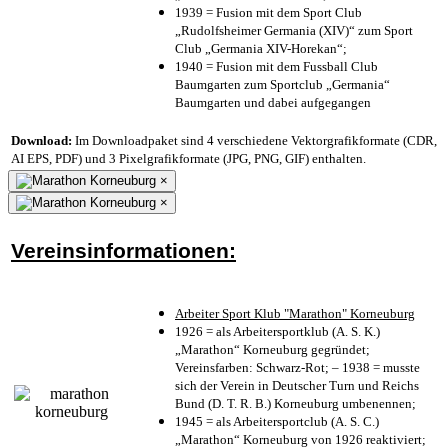
1939 = Fusion mit dem Sport Club
„Rudolfsheimer Germania (XIV)“ zum Sport
Club „Germania XIV-Horekan“;
1940 = Fusion mit dem Fussball Club
Baumgarten zum Sportclub „Germania“
Baumgarten und dabei aufgegangen
Download:
Im Downloadpaket sind 4 verschiedene Vektorgrafikformate (CDR,
AI EPS, PDF) und 3 Pixelgrafikformate (JPG, PNG, GIF) enthalten.
×
×
Vereinsinformationen:
Arbeiter Sport Klub "Marathon" Korneuburg
1926 = als Arbeitersportklub (A. S. K.)
„Marathon“ Korneuburg gegründet;
Vereinsfarben: Schwarz-Rot; – 1938 = musste
sich der Verein in Deutscher Turn und Reichs
Bund (D. T. R. B.) Korneuburg umbenennen;
1945 = als Arbeitersportclub (A. S. C.)
„Marathon“ Korneuburg von 1926 reaktiviert;