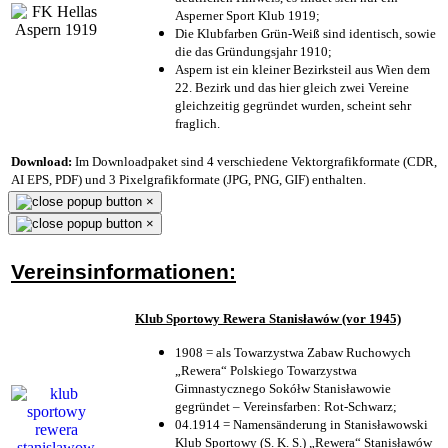
Asperner Sport Klub 1919
;
Die Klubfarben Grün-Weiß sind identisch, sowie
die das Gründungsjahr 1910
;
Aspern ist ein kleiner Bezirksteil aus Wien dem
22. Bezirk und das hier gleich zwei Vereine
gleichzeitig gegründet wurden, scheint sehr
fraglich.
Download:
Im Downloadpaket sind 4 verschiedene Vektorgrafikformate (CDR,
AI EPS, PDF) und 3 Pixelgrafikformate (JPG, PNG, GIF) enthalten.
×
×
Vereinsinformationen:
Klub Sportowy Rewera Stanisławów (vor 1945)
1908 = als Towarzystwa Zabaw Ruchowych
„Rewera“ Polskiego Towarzystwa
Gimnastycznego Sokółw Stanisławowie
gegründet – Vereinsfarben: Rot-Schwarz;
04.1914 = Namensänderung in Stanisławowski
Klub Sportowy (S. K. S.) „Rewera“ Stanisławów