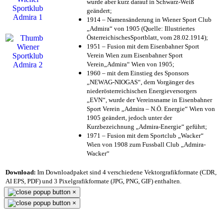
wurde aber kurz darauf in Schwarz-Weiß
geändert;
1914 – Namensänderung in Wiener Sport Club
„Admira“ von 1905 (Quelle: Illustriertes
ÖsterreichischesSportblatt, vom 28.02.1914);
1951 – Fusion mit dem Eisenbahner Sport
Verein Wien zum Eisenbahner Sport
Verein„Admira“ Wien von 1905;
1960 – mit dem Einstieg des Sponsors
„NEWAG-NIOGAS“, dem Vorgänger des
niederösterreichischen Energieversorgers
„EVN“, wurde der Vereinsname in Eisenbahner
Sport Verein „Admira – N.Ö. Energie“ Wien von
1905 geändert, jedoch unter der
Kurzbezeichnung „Admira-Energie“ geführt;
1971 – Fusion mit dem Sportclub „Wacker“
Wien von 1908 zum Fussball Club „Admira-
Wacker“
Download:
Im Downloadpaket sind 4 verschiedene Vektorgrafikformate (CDR,
AI EPS, PDF) und 3 Pixelgrafikformate (JPG, PNG, GIF) enthalten.
×
×