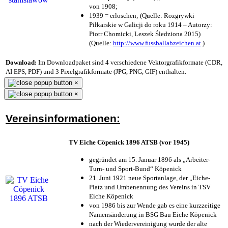
von 1908;
1939 = erloschen; (Quelle: Rozgrywki
Piłkarskie w Galicji do roku 1914 – Autorzy:
Piotr Chomicki, Leszek Śledziona 2015)
(Quelle:
http://www.fussballabzeichen.at
)
Download:
Im Downloadpaket sind 4 verschiedene Vektorgrafikformate (CDR,
AI EPS, PDF) und 3 Pixelgrafikformate (JPG, PNG, GIF) enthalten.
×
×
Vereinsinformationen:
TV Eiche Cöpenick 1896 ATSB (vor 1945)
gegründet am 15. Januar 1896 als „Arbeiter-
Turn- und Sport-Bund“ Köpenick
21. Juni 1921 neue Sportanlage, der „Eiche-
Platz und Umbenennung des Vereins in TSV
Eiche Köpenick
von 1986 bis zur Wende gab es eine kurzzeitige
Namensänderung in BSG Bau Eiche Köpenick
nach der Wiedervereinigung wurde der alte