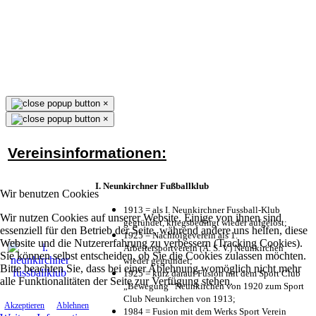
×
×
Vereinsinformationen:
I. Neunkirchner Fußballklub
Wir benutzen Cookies
1913 = als I. Neunkirchner Fussball-Klub
Wir nutzen Cookies auf unserer Website. Einige von ihnen sind
gegründet, kriegsbedingt wieder aufgelöst;
essenziell für den Betrieb der Seite, während andere uns helfen, diese
1925 = Nachfolgeverein als 1.
Website und die Nutzererfahrung zu verbessern (Tracking Cookies).
Arbeitersportverein (A. S. V.) Neunkirchen
Sie können selbst entscheiden, ob Sie die Cookies zulassen möchten.
wieder gegründet;
Bitte beachten Sie, dass bei einer Ablehnung womöglich nicht mehr
1925 = kurz darauf Fusion mit dem Sport Club
alle Funktionalitäten der Seite zur Verfügung stehen.
„Bewegung“ Neunkirchen von 1920 zum Sport
Club Neunkirchen von 1913;
Akzeptieren
Ablehnen
1984 = Fusion mit dem Werks Sport Verein