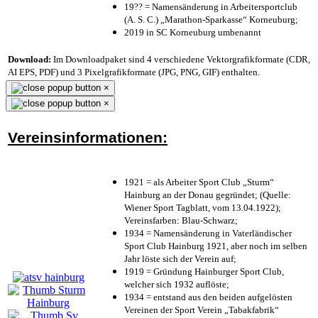
19?? = Namensänderung in Arbeitersportclub
(A. S. C.) „Marathon-Sparkasse“ Korneuburg;
2019 in SC Korneuburg umbenannt
Download:
Im Downloadpaket sind 4 verschiedene Vektorgrafikformate (CDR,
AI EPS, PDF) und 3 Pixelgrafikformate (JPG, PNG, GIF) enthalten.
×
×
Vereinsinformationen:
1921 = als Arbeiter Sport Club „Sturm“
Hainburg an der Donau gegründet; (Quelle:
Wiener Sport Tagblatt, vom 13.04.1922);
Vereinsfarben: Blau-Schwarz;
1934 = Namensänderung in Vaterländischer
Sport Club Hainburg 1921, aber noch im selben
Jahr löste sich der Verein auf;
1919 = Gründung Hainburger Sport Club,
welcher sich 1932 auflöste;
1934 = entstand aus den beiden aufgelösten
Vereinen der Sport Verein „Tabakfabrik“