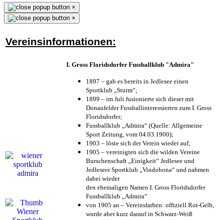
×
×
Vereinsinformationen:
I. Gross Floridsdorfer Fussballklub "Admira"
1897 – gab es bereits in Jedlesee einen
Sportklub „Sturm“;
1899 – im Juli fusionierte sich dieser mit
Donaufelder Fussballinteressierten zum I. Gross
Floridsdorfer
;
Fussballklub „Admira“ (Quelle: Allgemeine
Sport Zeitung, vom 04.03.1900);
1903 – löste sich der Verein wieder auf;
1905 – vereinigten sich die wilden Vereine
Burschenschaft „Einigkeit“ Jedlesee und
Jedleseer Sportklub „Vindobona“ und nahmen
dabei wieder
den ehemaligen Namen I. Gross Floridsdorfer
Fussballklub „Admira“
von 1905 an – Vereinsfarben: offiziell Rot-Gelb,
wurde aber kurz darauf in Schwarz-Weiß