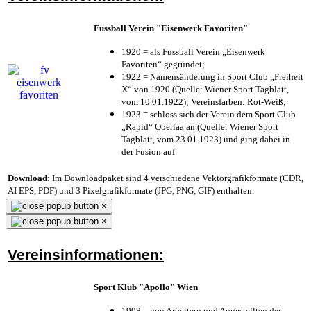
Fussball Verein "Eisenwerk Favoriten"
1920 = als Fussball Verein „Eisenwerk
Favoriten“ gegründet;
1922 = Namensänderung in Sport Club „Freiheit
X“ von 1920 (Quelle: Wiener Sport Tagblatt,
vom 10.01.1922); Vereinsfarben: Rot-Weiß;
1923 = schloss sich der Verein dem Sport Club
„Rapid“ Oberlaa an (Quelle: Wiener Sport
Tagblatt, vom 23.01.1923) und ging dabei in
der Fusion auf
Download:
Im Downloadpaket sind 4 verschiedene Vektorgrafikformate (CDR,
AI EPS, PDF) und 3 Pixelgrafikformate (JPG, PNG, GIF) enthalten.
×
×
Vereinsinformationen:
Sport Klub "Apollo" Wien
1908 – von Arbeitern und Angestellten der