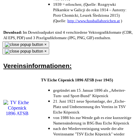
1939 = erloschen; (Quelle: Rozgrywki
Piłkarskie w Galicji do roku 1914 – Autorzy:
Piotr Chomicki, Leszek Śledziona 2015)
(Quelle:
http://www.fussballabzeichen.at
)
Download:
Im Downloadpaket sind 4 verschiedene Vektorgrafikformate (CDR,
AI EPS, PDF) und 3 Pixelgrafikformate (JPG, PNG, GIF) enthalten.
×
×
Vereinsinformationen:
TV Eiche Cöpenick 1896 ATSB (vor 1945)
gegründet am 15. Januar 1896 als „Arbeiter-
Turn- und Sport-Bund“ Köpenick
21. Juni 1921 neue Sportanlage, der „Eiche-
Platz und Umbenennung des Vereins in TSV
Eiche Köpenick
von 1986 bis zur Wende gab es eine kurzzeitige
Namensänderung in BSG Bau Eiche Köpenick
nach der Wiedervereinigung wurde der alte
Vereinsname "TSV Eiche Köpenick" wieder