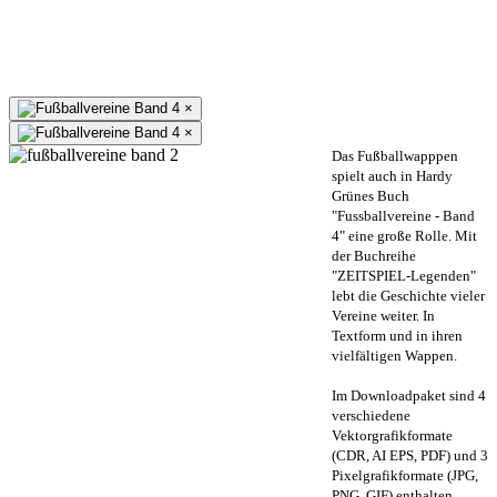
×
×
Das Fußballwapppen
spielt auch in Hardy
Grünes Buch
"Fussballvereine - Band
4" eine große Rolle. Mit
der Buchreihe
"ZEITSPIEL-Legenden"
lebt die Geschichte vieler
Vereine weiter. In
Textform und in ihren
vielfältigen Wappen.
Im Downloadpaket sind 4
verschiedene
Vektorgrafikformate
(CDR, AI EPS, PDF) und 3
Pixelgrafikformate (JPG,
PNG, GIF) enthalten.