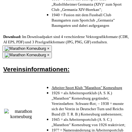
„Rudolfsheimer Germania (XIV)“ zum Sport
Club „Germania XIV-Horekan“;
1940 = Fusion mit dem Fussball Club
Baumgarten zum Sportclub „Germania“
Baumgarten und dabei aufgegangen
Download:
Im Downloadpaket sind 4 verschiedene Vektorgrafikformate (CDR,
AI EPS, PDF) und 3 Pixelgrafikformate (JPG, PNG, GIF) enthalten.
×
×
Vereinsinformationen:
Arbeiter Sport Klub "Marathon" Korneuburg
1926 = als Arbeitersportklub (A. S. K.)
„Marathon“ Korneuburg gegründet;
Vereinsfarben: Schwarz-Rot; – 1938 = musste
sich der Verein in Deutscher Turn und Reichs
Bund (D. T. R. B.) Korneuburg umbenennen;
1945 = als Arbeitersportclub (A. S. C.)
„Marathon“ Korneuburg von 1926 reaktiviert;
19?? = Namensänderung in Arbeitersportclub