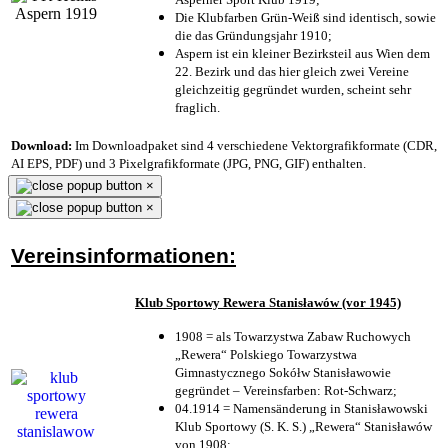
Die Klubfarben Grün-Weiß sind identisch, sowie
die das Gründungsjahr 1910
;
Aspern ist ein kleiner Bezirksteil aus Wien dem
22. Bezirk und das hier gleich zwei Vereine
gleichzeitig gegründet wurden, scheint sehr
fraglich.
Download:
Im Downloadpaket sind 4 verschiedene Vektorgrafikformate (CDR,
AI EPS, PDF) und 3 Pixelgrafikformate (JPG, PNG, GIF) enthalten.
×
×
Vereinsinformationen:
Klub Sportowy Rewera Stanisławów (vor 1945)
1908 = als Towarzystwa Zabaw Ruchowych
„Rewera“ Polskiego Towarzystwa
Gimnastycznego Sokółw Stanisławowie
gegründet – Vereinsfarben: Rot-Schwarz;
04.1914 = Namensänderung in Stanisławowski
Klub Sportowy (S. K. S.) „Rewera“ Stanisławów
von 1908;