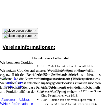
×
×
Vereinsinformationen:
I. Neunkirchner Fußballklub
Wir benutzen Cookies
1913 = als I. Neunkirchner Fussball-Klub
Wir nutzen Cookies auf unserer Website. Einige von ihnen sind
gegründet, kriegsbedingt wieder aufgelöst;
essenziell für den Betrieb der Seite, während andere uns helfen, diese
1925 = Nachfolgeverein als 1.
Website und die Nutzererfahrung zu verbessern (Tracking Cookies).
Arbeitersportverein (A. S. V.) Neunkirchen
Sie können selbst entscheiden, ob Sie die Cookies zulassen möchten.
wieder gegründet;
Bitte beachten Sie, dass bei einer Ablehnung womöglich nicht mehr
1925 = kurz darauf Fusion mit dem Sport Club
alle Funktionalitäten der Seite zur Verfügung stehen.
„Bewegung“ Neunkirchen von 1920 zum Sport
Club Neunkirchen von 1913;
1984 = Fusion mit dem Werks Sport Verein
Akzeptieren
Ablehnen
Weitere Informationen
„Brevillier & Urban“ Neunkirchen von 1932