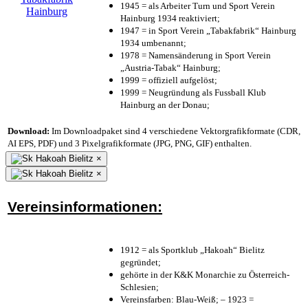
1945 = als Arbeiter Turn und Sport Verein
Hainburg 1934 reaktiviert;
1947 = in Sport Verein „Tabakfabrik“ Hainburg
1934 umbenannt;
1978 = Namensänderung in Sport Verein
„Austria-Tabak“ Hainburg;
1999 = offiziell aufgelöst;
1999 = Neugründung als Fussball Klub
Hainburg an der Donau;
Download:
Im Downloadpaket sind 4 verschiedene Vektorgrafikformate (CDR,
AI EPS, PDF) und 3 Pixelgrafikformate (JPG, PNG, GIF) enthalten.
×
×
Vereinsinformationen:
1912 = als Sportklub „Hakoah“ Bielitz
gegründet;
gehörte in der K&K Monarchie zu Österreich-
Schlesien;
Vereinsfarben: Blau-Weiß; – 1923 =