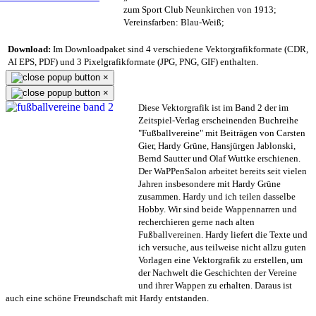
zum Sport Club Neunkirchen von 1913;
Vereinsfarben: Blau-Weiß;
Download:
Im Downloadpaket sind 4 verschiedene Vektorgrafikformate (CDR,
AI EPS, PDF) und 3 Pixelgrafikformate (JPG, PNG, GIF) enthalten.
×
×
Diese Vektorgrafik ist im Band 2 der im
Zeitspiel-Verlag erscheinenden Buchreihe
"Fußballvereine" mit Beiträgen von Carsten
Gier, Hardy Grüne, Hansjürgen Jablonski,
Bernd Sautter und Olaf Wuttke erschienen.
Der WaPPenSalon arbeitet bereits seit vielen
Jahren insbesondere mit Hardy Grüne
zusammen. Hardy und ich teilen dasselbe
Hobby. Wir sind beide Wappennarren und
recherchieren gerne nach alten
Fußballvereinen. Hardy liefert die Texte und
ich versuche, aus teilweise nicht allzu guten
Vorlagen eine Vektorgrafik zu erstellen, um
der Nachwelt die Geschichten der Vereine
und ihrer Wappen zu erhalten. Daraus ist
auch eine schöne Freundschaft mit Hardy entstanden.