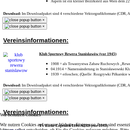
Aspern ist ein kleiner Bezirksteil aus Wien dem 22
Download:
Im Downloadpaket sind 4 verschiedene Vektorgrafikformate (CDR, AI 
×
×
Vereinsinformationen:
Klub Sportowy Rewera Stanisławów (vor 1945)
1908 = als Towarzystwa Zabaw Ruchowych „Rewer
04.1914 = Namensänderung in Stanisławowski Klu
1939 = erloschen; (Quelle: Rozgrywki Piłkarskie 
Download:
Im Downloadpaket sind 4 verschiedene Vektorgrafikformate (CDR, AI 
×
×
Vereinsinformationen:
Wir benutzen Cookies
Wir nutzen Cookies auf unserer Website. Einige von ihnen sind essenzi
TV Eiche Cöpenick 1896 ATSB (vor 1945)
können selbst entscheiden, ob Sie die Cookies zulassen möchten. Bitte