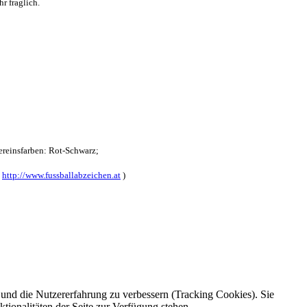
r fraglich.
reinsfarben: Rot-Schwarz;
:
http://www.fussballabzeichen.at
)
e und die Nutzererfahrung zu verbessern (Tracking Cookies). Sie
tionalitäten der Seite zur Verfügung stehen.