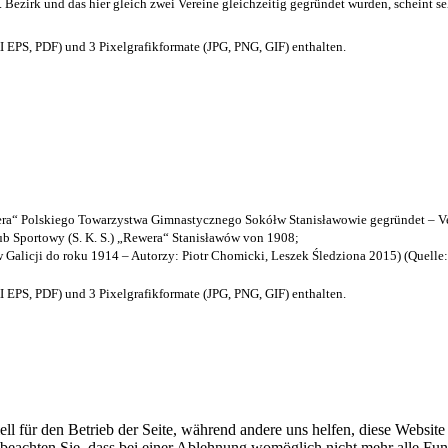
. Bezirk und das hier gleich zwei Vereine gleichzeitig gegründet wurden, scheint seh
EPS, PDF) und 3 Pixelgrafikformate (JPG, PNG, GIF) enthalten.
a“ Polskiego Towarzystwa Gimnastycznego Sokółw Stanisławowie gegründet – Ve
b Sportowy (S. K. S.) „Rewera“ Stanisławów von 1908;
w Galicji do roku 1914 – Autorzy: Piotr Chomicki, Leszek Śledziona 2015) (Quelle
EPS, PDF) und 3 Pixelgrafikformate (JPG, PNG, GIF) enthalten.
ell für den Betrieb der Seite, während andere uns helfen, diese Websit
 beachten Sie, dass bei einer Ablehnung womöglich nicht mehr alle Funk