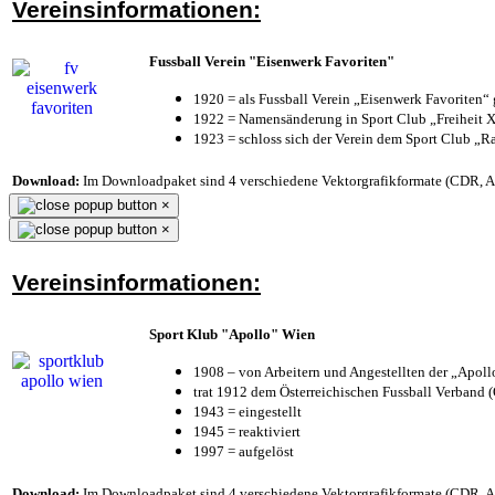
Vereinsinformationen:
Fussball Verein "Eisenwerk Favoriten"
1920 = als Fussball Verein „Eisenwerk Favoriten“
1922 = Namensänderung in Sport Club „Freiheit X
1923 = schloss sich der Verein dem Sport Club „Ra
Download:
Im Downloadpaket sind 4 verschiedene Vektorgrafikformate (CDR, AI 
×
×
Vereinsinformationen:
Sport Klub "Apollo" Wien
1908 – von Arbeitern und Angestellten der „Apol
trat 1912 dem Österreichischen Fussball Verband (Ö
1943 = eingestellt
1945 = reaktiviert
1997 = aufgelöst
Download:
Im Downloadpaket sind 4 verschiedene Vektorgrafikformate (CDR, AI 