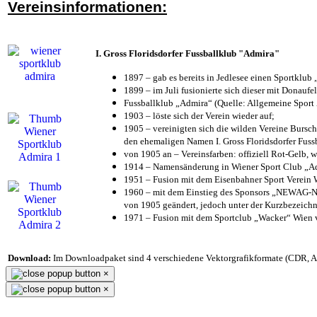
Vereinsinformationen:
I. Gross Floridsdorfer Fussballklub "Admira"
1897 – gab es bereits in Jedlesee einen Sportklub
1899 – im Juli fusionierte sich dieser mit Donaufel
Fussballklub „Admira“ (Quelle: Allgemeine Sport
1903 – löste sich der Verein wieder auf;
1905 – vereinigten sich die wilden Vereine Bursc
den ehemaligen Namen I. Gross Floridsdorfer Fus
von 1905 an – Vereinsfarben: offiziell Rot-Gelb, 
1914 – Namensänderung in Wiener Sport Club „Admi
1951 – Fusion mit dem Eisenbahner Sport Verein
1960 – mit dem Einstieg des Sponsors „NEWAG-NI
von 1905 geändert, jedoch unter der Kurzbezeich
1971 – Fusion mit dem Sportclub „Wacker“ Wien
Download:
Im Downloadpaket sind 4 verschiedene Vektorgrafikformate (CDR, AI 
×
×