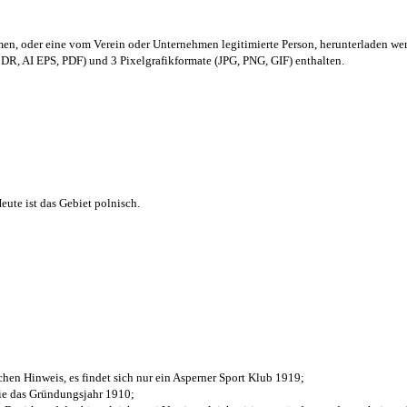
men,
oder eine vom Verein oder Unternehmen legitimierte Person,
herunterladen we
R, AI EPS, PDF) und 3 Pixelgrafikformate (JPG, PNG, GIF) enthalten.
ute ist das Gebiet polnisch.
chen Hinweis, es findet sich nur ein Asperner Sport Klub 1919
;
die das Gründungsjahr 1910
;