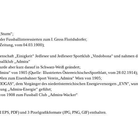
 „Sturm“;
der Fussballinteressierten zum I. Gross Floridsdorfer
;
 Zeitung, vom 04.03.1900);
henschaft „Einigkeit“ Jedlesee und Jedleseer Sportklub „Vindobona“ und nahmen d
sballklub „Admira“
wurde aber kurz darauf in Schwarz-Weiß geändert;
ra“ von 1905 (Quelle: Illustriertes ÖsterreichischesSportblatt, vom 28.02.1914);
 Wien zum Eisenbahner Sport Verein„Admira“ Wien von 1905;
OGAS“, dem Vorgänger des niederösterreichischen Energieversorgers „EVN“, wurde
nung „Admira-Energie“ geführt;
 von 1908 zum Fussball Club „Admira-Wacker“
EPS, PDF) und 3 Pixelgrafikformate (JPG, PNG, GIF) enthalten.