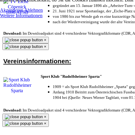
gegründet am 15. Januar 1896 als „Arbeiter-Turn
Akzeptieren
Ablehnen
21. Juni 1921 neue Sportanlage, der „Eiche-Plat
Weitere Informationen
von 1986 bis zur Wende gab es eine kurzzeitige
nach der Wiedervereinigung wurde der alte Verei
Download:
Im Downloadpaket sind 4 verschiedene Vektorgrafikformate (CDR, AI 
×
×
Vereinsinformationen:
Sport Klub "Rudolfsheimer Sparta"
1909 = als Sport Klub Rudolfsheimer „Sparta“ geg
Anfang 1910 Beitritt zum Österreichischen Fussbal
1904 bei (Quelle: Neues Wiener Tagblatt, vom 01
Download:
Im Downloadpaket sind 4 verschiedene Vektorgrafikformate (CDR, AI 
×
×