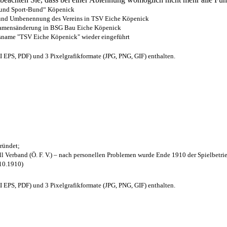
- und Sport-Bund“ Köpenick
z und Umbenennung des Vereins in TSV Eiche Köpenick
 Namensänderung in BSG Bau Eiche Köpenick
nsname "TSV Eiche Köpenick" wieder eingeführt
EPS, PDF) und 3 Pixelgrafikformate (JPG, PNG, GIF) enthalten.
ründet;
l Verband (Ö. F. V.) – nach personellen Problemen wurde Ende 1910 der Spielbetri
.10.1910)
EPS, PDF) und 3 Pixelgrafikformate (JPG, PNG, GIF) enthalten.