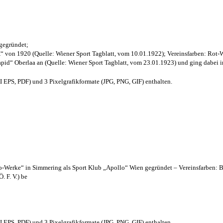
 gegründet;
“ von 1920 (Quelle: Wiener Sport Tagblatt, vom 10.01.1922); Vereinsfarben: Rot-
pid“ Oberlaa an (Quelle: Wiener Sport Tagblatt, vom 23.01.1923) und ging dabei i
EPS, PDF) und 3 Pixelgrafikformate (JPG, PNG, GIF) enthalten.
lo-Werke“ in Simmering als Sport Klub „Apollo“ Wien gegründet – Vereinsfarben: 
. F. V.) be
EPS, PDF) und 3 Pixelgrafikformate (JPG, PNG, GIF) enthalten.