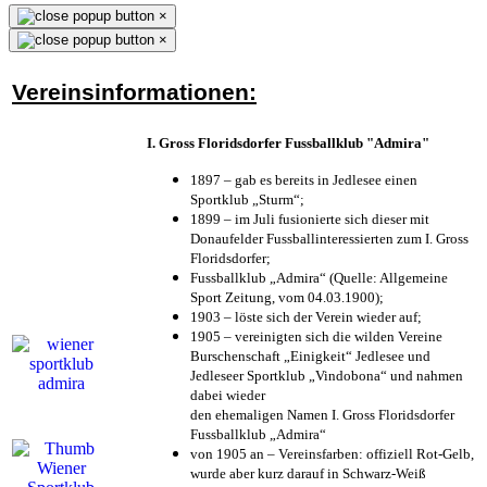
×
×
Vereinsinformationen:
I. Gross Floridsdorfer Fussballklub "Admira"
1897 – gab es bereits in Jedlesee einen
Sportklub „Sturm“;
1899 – im Juli fusionierte sich dieser mit
Donaufelder Fussballinteressierten zum I. Gross
Floridsdorfer
;
Fussballklub „Admira“ (Quelle: Allgemeine
Sport Zeitung, vom 04.03.1900);
1903 – löste sich der Verein wieder auf;
1905 – vereinigten sich die wilden Vereine
Burschenschaft „Einigkeit“ Jedlesee und
Jedleseer Sportklub „Vindobona“ und nahmen
dabei wieder
den ehemaligen Namen I. Gross Floridsdorfer
Fussballklub „Admira“
von 1905 an – Vereinsfarben: offiziell Rot-Gelb,
wurde aber kurz darauf in Schwarz-Weiß