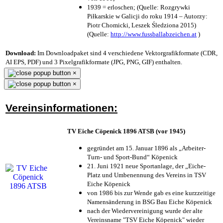
1939 = erloschen; (Quelle: Rozgrywki
Piłkarskie w Galicji do roku 1914 – Autorzy:
Piotr Chomicki, Leszek Śledziona 2015)
(Quelle:
http://www.fussballabzeichen.at
)
Download:
Im Downloadpaket sind 4 verschiedene Vektorgrafikformate (CDR,
AI EPS, PDF) und 3 Pixelgrafikformate (JPG, PNG, GIF) enthalten.
×
×
Vereinsinformationen:
TV Eiche Cöpenick 1896 ATSB (vor 1945)
gegründet am 15. Januar 1896 als „Arbeiter-
Turn- und Sport-Bund“ Köpenick
21. Juni 1921 neue Sportanlage, der „Eiche-
Platz und Umbenennung des Vereins in TSV
Eiche Köpenick
von 1986 bis zur Wende gab es eine kurzzeitige
Namensänderung in BSG Bau Eiche Köpenick
nach der Wiedervereinigung wurde der alte
Vereinsname "TSV Eiche Köpenick" wieder