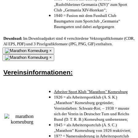
„Rudolfsheimer Germania (XIV)“ zum Sport
Club „Germania XIV-Horekan“;
1940 = Fusion mit dem Fussball Club
Baumgarten zum Sportclub „Germania“
Baumgarten und dabei aufgegangen
Download:
Im Downloadpaket sind 4 verschiedene Vektorgrafikformate (CDR,
AI EPS, PDF) und 3 Pixelgrafikformate (JPG, PNG, GIF) enthalten.
×
×
Vereinsinformationen:
Arbeiter Sport Klub "Marathon" Korneuburg
1926 = als Arbeitersportklub (A. S. K.)
„Marathon“ Korneuburg gegründet;
Vereinsfarben: Schwarz-Rot; – 1938 = musste
sich der Verein in Deutscher Turn und Reichs
Bund (D. T. R. B.) Korneuburg umbenennen;
1945 = als Arbeitersportclub (A. S. C.)
„Marathon“ Korneuburg von 1926 reaktiviert;
19?? = Namensänderung in Arbeitersportclub