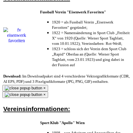
Fussball Verein "Eisenwerk Favoriten"
1920 = als Fussball Verein „Eisenwerk
Favoriten“ gegründet;
1922 = Namensänderung in Sport Club „Freiheit
X“ von 1920 (Quelle: Wiener Sport Tagblatt,
vom 10.01.1922); Vereinsfarben: Rot-Weiß;
1923 = schloss sich der Verein dem Sport Club
„Rapid“ Oberlaa an (Quelle: Wiener Sport
Tagblatt, vom 23.01.1923) und ging dabei in
der Fusion auf
Download:
Im Downloadpaket sind 4 verschiedene Vektorgrafikformate (CDR,
AI EPS, PDF) und 3 Pixelgrafikformate (JPG, PNG, GIF) enthalten.
×
×
Vereinsinformationen:
Sport Klub "Apollo" Wien
1908 – von Arbeitern und Angestellten der