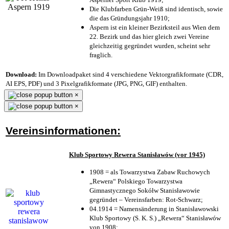
Die Klubfarben Grün-Weiß sind identisch, sowie
die das Gründungsjahr 1910
;
Aspern ist ein kleiner Bezirksteil aus Wien dem
22. Bezirk und das hier gleich zwei Vereine
gleichzeitig gegründet wurden, scheint sehr
fraglich.
Download:
Im Downloadpaket sind 4 verschiedene Vektorgrafikformate (CDR,
AI EPS, PDF) und 3 Pixelgrafikformate (JPG, PNG, GIF) enthalten.
×
×
Vereinsinformationen:
Klub Sportowy Rewera Stanisławów (vor 1945)
1908 = als Towarzystwa Zabaw Ruchowych
„Rewera“ Polskiego Towarzystwa
Gimnastycznego Sokółw Stanisławowie
gegründet – Vereinsfarben: Rot-Schwarz;
04.1914 = Namensänderung in Stanisławowski
Klub Sportowy (S. K. S.) „Rewera“ Stanisławów
von 1908;