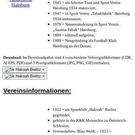
1945 = als Arbeiter Turn und Sport Verein
Hainburg 1934 reaktiviert;
1947 = in Sport Verein „Tabakfabrik“ Hainburg
1934 umbenannt;
1978 = Namensänderung in Sport Verein
„Austria-Tabak“ Hainburg;
1999 = offiziell aufgelöst;
1999 = Neugründung als Fussball Klub
Hainburg an der Donau;
Download:
Im Downloadpaket sind 4 verschiedene Vektorgrafikformate (CDR,
AI EPS, PDF) und 3 Pixelgrafikformate (JPG, PNG, GIF) enthalten.
×
×
Vereinsinformationen:
1912 = als Sportklub „Hakoah“ Bielitz
gegründet;
gehörte in der K&K Monarchie zu Österreich-
Schlesien;
Vereinsfarben: Blau-Weiß; – 1923 =