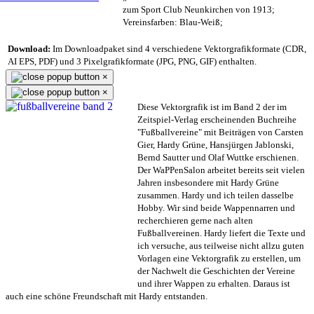
zum Sport Club Neunkirchen von 1913;
Vereinsfarben: Blau-Weiß;
Download:
Im Downloadpaket sind 4 verschiedene Vektorgrafikformate (CDR,
AI EPS, PDF) und 3 Pixelgrafikformate (JPG, PNG, GIF) enthalten.
×
×
Diese Vektorgrafik ist im Band 2 der im
Zeitspiel-Verlag erscheinenden Buchreihe
"Fußballvereine" mit Beiträgen von Carsten
Gier, Hardy Grüne, Hansjürgen Jablonski,
Bernd Sautter und Olaf Wuttke erschienen.
Der WaPPenSalon arbeitet bereits seit vielen
Jahren insbesondere mit Hardy Grüne
zusammen. Hardy und ich teilen dasselbe
Hobby. Wir sind beide Wappennarren und
recherchieren gerne nach alten
Fußballvereinen. Hardy liefert die Texte und
ich versuche, aus teilweise nicht allzu guten
Vorlagen eine Vektorgrafik zu erstellen, um
der Nachwelt die Geschichten der Vereine
und ihrer Wappen zu erhalten. Daraus ist
auch eine schöne Freundschaft mit Hardy entstanden.