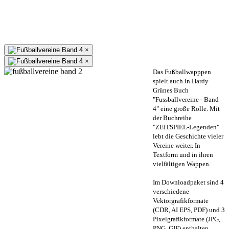
×
×
Das Fußballwapppen
spielt auch in Hardy
Grünes Buch
"Fussballvereine - Band
4" eine große Rolle. Mit
der Buchreihe
"ZEITSPIEL-Legenden"
lebt die Geschichte vieler
Vereine weiter. In
Textform und in ihren
vielfältigen Wappen.
Im Downloadpaket sind 4
verschiedene
Vektorgrafikformate
(CDR, AI EPS, PDF) und 3
Pixelgrafikformate (JPG,
PNG, GIF) enthalten.