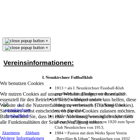
×
×
Vereinsinformationen:
I. Neunkirchner Fußballklub
Wir benutzen Cookies
1913 = als I. Neunkirchner Fussball-Klub
Wir nutzen Cookies auf unserer Website. Einige von ihnen sind
gegründet, kriegsbedingt wieder aufgelöst;
essenziell für den Betrieb der Seite, während andere uns helfen, diese
1925 = Nachfolgeverein als 1.
Website und die Nutzererfahrung zu verbessern (Tracking Cookies).
Arbeitersportverein (A. S. V.) Neunkirchen
Sie können selbst entscheiden, ob Sie die Cookies zulassen möchten.
wieder gegründet;
Bitte beachten Sie, dass bei einer Ablehnung womöglich nicht mehr
1925 = kurz darauf Fusion mit dem Sport Club
alle Funktionalitäten der Seite zur Verfügung stehen.
„Bewegung“ Neunkirchen von 1920 zum Sport
Club Neunkirchen von 1913;
1984 = Fusion mit dem Werks Sport Verein
Akzeptieren
Ablehnen
Weitere Informationen
„Brevillier & Urban“ Neunkirchen von 1932