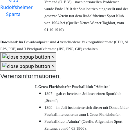
Verband (Ö. F. V.) – nach personellen Problemen
wurde Ende 1910 der Spielbetrieb eingestellt und der
gesamte Verein trat dem Rudolfsheimer Sport Klub
von 1904 bei (Quelle: Neues Wiener Tagblatt, vom
01.10.1910)
Download:
Im Downloadpaket sind 4 verschiedene Vektorgrafikformate (CDR, AI
EPS, PDF) und 3 Pixelgrafikformate (JPG, PNG, GIF) enthalten.
×
×
Vereinsinformationen:
I. Gross Floridsdorfer Fussballklub "Admira"
1897 – gab es bereits in Jedlesee einen Sportklub
„Sturm“;
1899 – im Juli fusionierte sich dieser mit Donaufelder
Fussballinteressierten zum I. Gross Floridsdorfer
;
Fussballklub „Admira“ (Quelle: Allgemeine Sport
Zeitung, vom 04.03.1900);