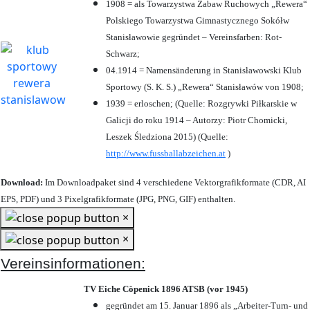
1908 = als Towarzystwa Zabaw Ruchowych „Rewera“
Polskiego Towarzystwa Gimnastycznego Sokółw
Stanisławowie gegründet – Vereinsfarben: Rot-
Schwarz;
04.1914 = Namensänderung in Stanisławowski Klub
Sportowy (S. K. S.) „Rewera“ Stanisławów von 1908;
1939 = erloschen; (Quelle: Rozgrywki Piłkarskie w
Galicji do roku 1914 – Autorzy: Piotr Chomicki,
Leszek Śledziona 2015) (Quelle:
http://www.fussballabzeichen.at
)
Download:
Im Downloadpaket sind 4 verschiedene Vektorgrafikformate (CDR, AI
EPS, PDF) und 3 Pixelgrafikformate (JPG, PNG, GIF) enthalten.
×
×
Vereinsinformationen:
TV Eiche Cöpenick 1896 ATSB (vor 1945)
gegründet am 15. Januar 1896 als „Arbeiter-Turn- und