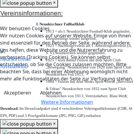
×
Vereinsinformationen:
I. Neunkirchner Fußballklub
Wir benutzen Cookies
1913 = als I. Neunkirchner Fussball-Klub gegründet,
Wir nutzen Cookies auf unserer Website. Einige von ihnen
kriegsbedingt wieder aufgelöst;
sind essenziell für den Betrieb der Seite, während andere
1925 = Nachfolgeverein als 1. Arbeitersportverein (A.
uns helfen, diese Website und die Nutzererfahrung zu
S. V.) Neunkirchen wieder gegründet;
verbessern (Tracking Cookies). Sie können selbst
1925 = kurz darauf Fusion mit dem Sport Club
entscheiden, ob Sie die Cookies zulassen möchten. Bitte
„Bewegung“ Neunkirchen von 1920 zum Sport Club
beachten Sie, dass bei einer Ablehnung womöglich nicht
Neunkirchen von 1913;
mehr alle Funktionalitäten der Seite zur Verfügung stehen.
1984 = Fusion mit dem Werks Sport Verein „Brevillier
& Urban“ Neunkirchen von 1932 zum Sport Club
Akzeptieren
Ablehnen
Neunkirchen von 1913; Vereinsfarben: Blau-Weiß;
Weitere Informationen
Download:
Im Downloadpaket sind 4 verschiedene Vektorgrafikformate (CDR, AI
EPS, PDF) und 3 Pixelgrafikformate (JPG, PNG, GIF) enthalten.
×
×