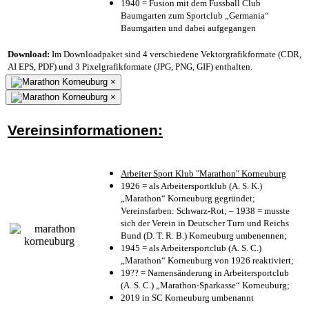
1940 = Fusion mit dem Fussball Club
Baumgarten zum Sportclub „Germania“
Baumgarten und dabei aufgegangen
Download:
Im Downloadpaket sind 4 verschiedene Vektorgrafikformate (CDR,
AI EPS, PDF) und 3 Pixelgrafikformate (JPG, PNG, GIF) enthalten.
×
×
Vereinsinformationen:
Arbeiter Sport Klub "Marathon" Korneuburg
1926 = als Arbeitersportklub (A. S. K.)
„Marathon“ Korneuburg gegründet;
Vereinsfarben: Schwarz-Rot; – 1938 = musste
sich der Verein in Deutscher Turn und Reichs
Bund (D. T. R. B.) Korneuburg umbenennen;
1945 = als Arbeitersportclub (A. S. C.)
„Marathon“ Korneuburg von 1926 reaktiviert;
19?? = Namensänderung in Arbeitersportclub
(A. S. C.) „Marathon-Sparkasse“ Korneuburg;
2019 in SC Korneuburg umbenannt