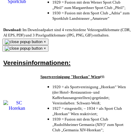
1929 = Fusion mit dem Wiener Sport Club
„Pfeil“ zum Margarethner Sport Club „Pfeil“;
1930 = Fusion mit dem Sport Club „Adria“ zum
Sportklub Landstrasser „Amateure“
Download:
Im Downloadpaket sind 4 verschiedene Vektorgrafikformate (CDR,
AI EPS, PDF) und 3 Pixelgrafikformate (JPG, PNG, GIF) enthalten.
×
×
Vereinsinformationen:
en
Sportvereinigung "Horekan" Wien
1920 = als Sportvereinigung „Horekan“ Wien
(der Hotel- Restauration- und
Kaffeehausangestellten) gegründet;
Vereinsfarben: Schwarz-Weiß;
1927 = eingestellt; – 1934 = als Sport Club
„Horekan“ Wien reaktiviert;
1939 = Fusion mit dem Sport Club
„Rudolfsheimer Germania (XIV)“ zum Sport
Club „Germania XIV-Horekan“;