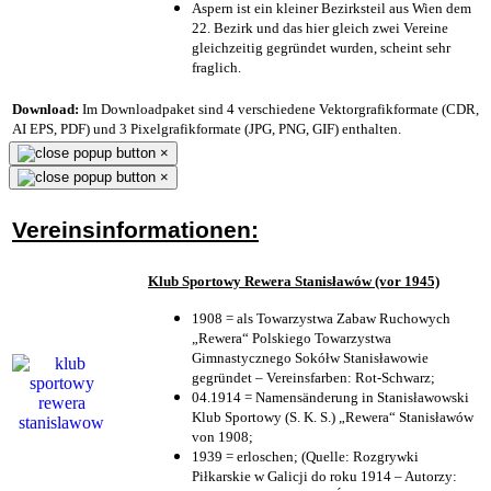
Aspern ist ein kleiner Bezirksteil aus Wien dem
22. Bezirk und das hier gleich zwei Vereine
gleichzeitig gegründet wurden, scheint sehr
fraglich.
Download:
Im Downloadpaket sind 4 verschiedene Vektorgrafikformate (CDR,
AI EPS, PDF) und 3 Pixelgrafikformate (JPG, PNG, GIF) enthalten.
×
×
Vereinsinformationen:
Klub Sportowy Rewera Stanisławów (vor 1945)
1908 = als Towarzystwa Zabaw Ruchowych
„Rewera“ Polskiego Towarzystwa
Gimnastycznego Sokółw Stanisławowie
gegründet – Vereinsfarben: Rot-Schwarz;
04.1914 = Namensänderung in Stanisławowski
Klub Sportowy (S. K. S.) „Rewera“ Stanisławów
von 1908;
1939 = erloschen; (Quelle: Rozgrywki
Piłkarskie w Galicji do roku 1914 – Autorzy: