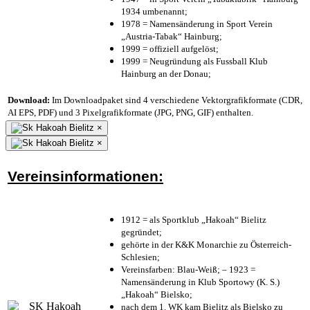
1934 umbenannt;
1978 = Namensänderung in Sport Verein
„Austria-Tabak“ Hainburg;
1999 = offiziell aufgelöst;
1999 = Neugründung als Fussball Klub
Hainburg an der Donau;
Download:
Im Downloadpaket sind 4 verschiedene Vektorgrafikformate (CDR,
AI EPS, PDF) und 3 Pixelgrafikformate (JPG, PNG, GIF) enthalten.
×
×
Vereinsinformationen:
1912 = als Sportklub „Hakoah“ Bielitz
gegründet;
gehörte in der K&K Monarchie zu Österreich-
Schlesien;
Vereinsfarben: Blau-Weiß; – 1923 =
Namensänderung in Klub Sportowy (K. S.)
„Hakoah“ Bielsko;
nach dem 1. WK kam Bielitz als Bielsko zu