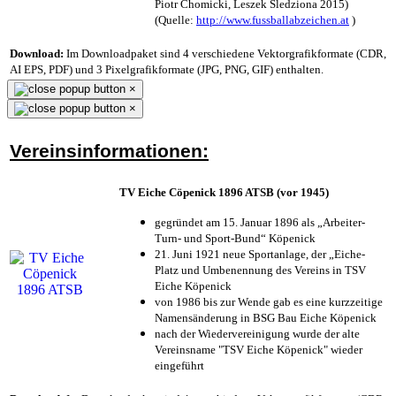
Piotr Chomicki, Leszek Śledziona 2015)
(Quelle:
http://www.fussballabzeichen.at
)
Download:
Im Downloadpaket sind 4 verschiedene Vektorgrafikformate (CDR,
AI EPS, PDF) und 3 Pixelgrafikformate (JPG, PNG, GIF) enthalten.
×
×
Vereinsinformationen:
TV Eiche Cöpenick 1896 ATSB (vor 1945)
gegründet am 15. Januar 1896 als „Arbeiter-
Turn- und Sport-Bund“ Köpenick
21. Juni 1921 neue Sportanlage, der „Eiche-
Platz und Umbenennung des Vereins in TSV
Eiche Köpenick
von 1986 bis zur Wende gab es eine kurzzeitige
Namensänderung in BSG Bau Eiche Köpenick
nach der Wiedervereinigung wurde der alte
Vereinsname "TSV Eiche Köpenick" wieder
eingeführt