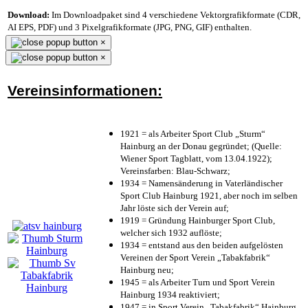
Download:
Im Downloadpaket sind 4 verschiedene Vektorgrafikformate (CDR,
AI EPS, PDF) und 3 Pixelgrafikformate (JPG, PNG, GIF) enthalten.
×
×
Vereinsinformationen:
1921 = als Arbeiter Sport Club „Sturm“
Hainburg an der Donau gegründet; (Quelle:
Wiener Sport Tagblatt, vom 13.04.1922);
Vereinsfarben: Blau-Schwarz;
1934 = Namensänderung in Vaterländischer
Sport Club Hainburg 1921, aber noch im selben
Jahr löste sich der Verein auf;
1919 = Gründung Hainburger Sport Club,
welcher sich 1932 auflöste;
1934 = entstand aus den beiden aufgelösten
Vereinen der Sport Verein „Tabakfabrik“
Hainburg neu;
1945 = als Arbeiter Turn und Sport Verein
Hainburg 1934 reaktiviert;
1947 = in Sport Verein „Tabakfabrik“ Hainburg