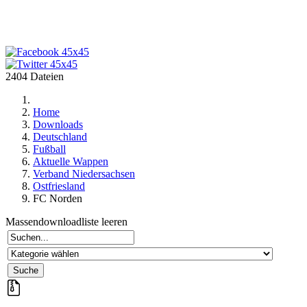
2404 Dateien
Home
Downloads
Deutschland
Fußball
Aktuelle Wappen
Verband Niedersachsen
Ostfriesland
FC Norden
Massendownloadliste leeren