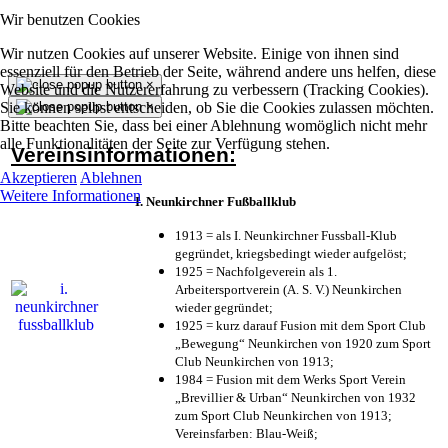
Wir benutzen Cookies
Wir nutzen Cookies auf unserer Website. Einige von ihnen sind
essenziell für den Betrieb der Seite, während andere uns helfen, diese
×
Website und die Nutzererfahrung zu verbessern (Tracking Cookies).
Sie können selbst entscheiden, ob Sie die Cookies zulassen möchten.
×
Bitte beachten Sie, dass bei einer Ablehnung womöglich nicht mehr
alle Funktionalitäten der Seite zur Verfügung stehen.
Vereinsinformationen:
Akzeptieren
Ablehnen
Weitere Informationen
I. Neunkirchner Fußballklub
1913 = als I. Neunkirchner Fussball-Klub
gegründet, kriegsbedingt wieder aufgelöst;
1925 = Nachfolgeverein als 1.
Arbeitersportverein (A. S. V.) Neunkirchen
wieder gegründet;
1925 = kurz darauf Fusion mit dem Sport Club
„Bewegung“ Neunkirchen von 1920 zum Sport
Club Neunkirchen von 1913;
1984 = Fusion mit dem Werks Sport Verein
„Brevillier & Urban“ Neunkirchen von 1932
zum Sport Club Neunkirchen von 1913;
Vereinsfarben: Blau-Weiß;