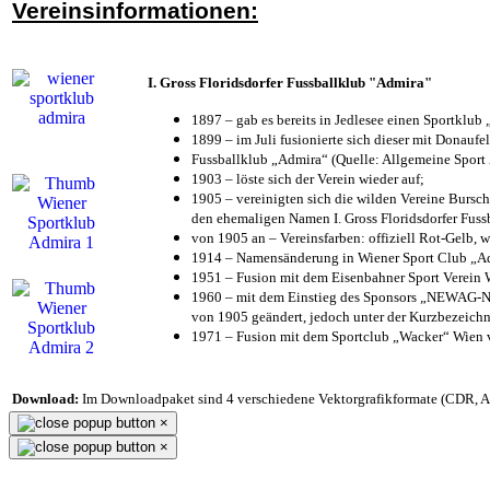
Vereinsinformationen:
I. Gross Floridsdorfer Fussballklub "Admira"
1897 – gab es bereits in Jedlesee einen Sportklub
1899 – im Juli fusionierte sich dieser mit Donaufel
Fussballklub „Admira“ (Quelle: Allgemeine Sport
1903 – löste sich der Verein wieder auf;
1905 – vereinigten sich die wilden Vereine Bursc
den ehemaligen Namen I. Gross Floridsdorfer Fus
von 1905 an – Vereinsfarben: offiziell Rot-Gelb, 
1914 – Namensänderung in Wiener Sport Club „Admi
1951 – Fusion mit dem Eisenbahner Sport Verein
1960 – mit dem Einstieg des Sponsors „NEWAG-NI
von 1905 geändert, jedoch unter der Kurzbezeich
1971 – Fusion mit dem Sportclub „Wacker“ Wien
Download:
Im Downloadpaket sind 4 verschiedene Vektorgrafikformate (CDR, AI 
×
×