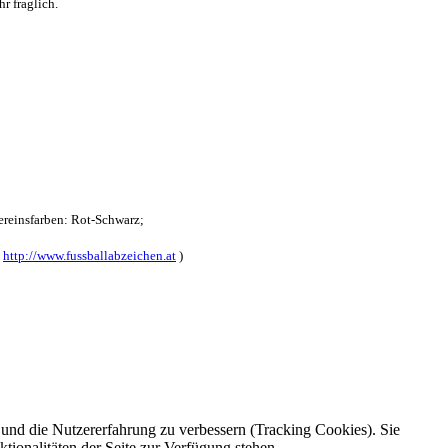
r fraglich.
reinsfarben: Rot-Schwarz;
:
http://www.fussballabzeichen.at
)
e und die Nutzererfahrung zu verbessern (Tracking Cookies). Sie
tionalitäten der Seite zur Verfügung stehen.