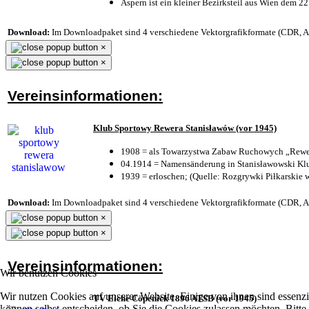
Aspern ist ein kleiner Bezirksteil aus Wien dem 22
Download:
Im Downloadpaket sind 4 verschiedene Vektorgrafikformate (CDR, AI 
×
×
Vereinsinformationen:
Klub Sportowy Rewera Stanisławów (vor 1945)
1908 = als Towarzystwa Zabaw Ruchowych „Rewer
04.1914 = Namensänderung in Stanisławowski Klu
1939 = erloschen; (Quelle: Rozgrywki Piłkarskie 
Download:
Im Downloadpaket sind 4 verschiedene Vektorgrafikformate (CDR, AI 
×
×
Vereinsinformationen:
Wir benutzen Cookies
Wir nutzen Cookies auf unserer Website. Einige von ihnen sind essenzi
TV Eiche Cöpenick 1896 ATSB (vor 1945)
können selbst entscheiden, ob Sie die Cookies zulassen möchten. Bitte