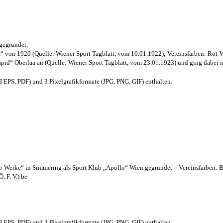
 gegründet;
“ von 1920 (Quelle: Wiener Sport Tagblatt, vom 10.01.1922); Vereinsfarben: Rot-
pid“ Oberlaa an (Quelle: Wiener Sport Tagblatt, vom 23.01.1923) und ging dabei i
EPS, PDF) und 3 Pixelgrafikformate (JPG, PNG, GIF) enthalten.
lo-Werke“ in Simmering als Sport Klub „Apollo“ Wien gegründet – Vereinsfarben: 
. F. V.) be
EPS, PDF) und 3 Pixelgrafikformate (JPG, PNG, GIF) enthalten.