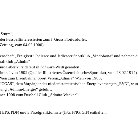
 „Sturm“;
der Fussballinteressierten zum I. Gross Floridsdorfer
;
 Zeitung, vom 04.03.1900);
henschaft „Einigkeit“ Jedlesee und Jedleseer Sportklub „Vindobona“ und nahmen d
sballklub „Admira“
wurde aber kurz darauf in Schwarz-Weiß geändert;
ra“ von 1905 (Quelle: Illustriertes ÖsterreichischesSportblatt, vom 28.02.1914);
 Wien zum Eisenbahner Sport Verein„Admira“ Wien von 1905;
OGAS“, dem Vorgänger des niederösterreichischen Energieversorgers „EVN“, wurde
nung „Admira-Energie“ geführt;
 von 1908 zum Fussball Club „Admira-Wacker“
EPS, PDF) und 3 Pixelgrafikformate (JPG, PNG, GIF) enthalten.