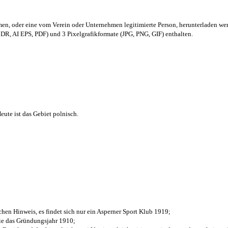
men,
oder eine vom Verein oder Unternehmen legitimierte Person,
herunterladen we
R, AI EPS, PDF) und 3 Pixelgrafikformate (JPG, PNG, GIF) enthalten.
ute ist das Gebiet polnisch.
chen Hinweis, es findet sich nur ein Asperner Sport Klub 1919
;
die das Gründungsjahr 1910
;