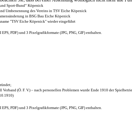
- und Sport-Bund“ Köpenick
z und Umbenennung des Vereins in TSV Eiche Köpenick
 Namensänderung in BSG Bau Eiche Köpenick
nsname "TSV Eiche Köpenick" wieder eingeführt
EPS, PDF) und 3 Pixelgrafikformate (JPG, PNG, GIF) enthalten.
ründet;
l Verband (Ö. F. V.) – nach personellen Problemen wurde Ende 1910 der Spielbetri
.10.1910)
EPS, PDF) und 3 Pixelgrafikformate (JPG, PNG, GIF) enthalten.