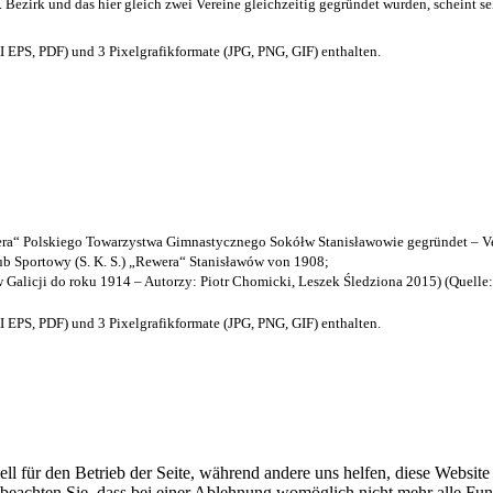
. Bezirk und das hier gleich zwei Vereine gleichzeitig gegründet wurden, scheint seh
EPS, PDF) und 3 Pixelgrafikformate (JPG, PNG, GIF) enthalten.
a“ Polskiego Towarzystwa Gimnastycznego Sokółw Stanisławowie gegründet – Ve
b Sportowy (S. K. S.) „Rewera“ Stanisławów von 1908;
w Galicji do roku 1914 – Autorzy: Piotr Chomicki, Leszek Śledziona 2015) (Quelle
EPS, PDF) und 3 Pixelgrafikformate (JPG, PNG, GIF) enthalten.
ell für den Betrieb der Seite, während andere uns helfen, diese Websit
 beachten Sie, dass bei einer Ablehnung womöglich nicht mehr alle Funk