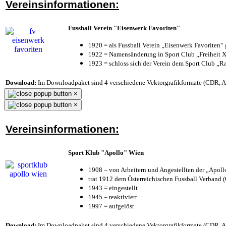
Vereinsinformationen:
Fussball Verein "Eisenwerk Favoriten"
1920 = als Fussball Verein „Eisenwerk Favoriten“
1922 = Namensänderung in Sport Club „Freiheit X
1923 = schloss sich der Verein dem Sport Club „Ra
Download:
Im Downloadpaket sind 4 verschiedene Vektorgrafikformate (CDR, AI 
×
×
Vereinsinformationen:
Sport Klub "Apollo" Wien
1908 – von Arbeitern und Angestellten der „Apol
trat 1912 dem Österreichischen Fussball Verband (Ö
1943 = eingestellt
1945 = reaktiviert
1997 = aufgelöst
Download:
Im Downloadpaket sind 4 verschiedene Vektorgrafikformate (CDR, AI 