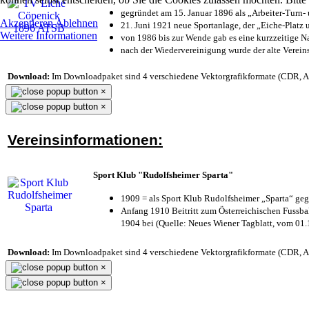
gegründet am 15. Januar 1896 als „Arbeiter-Turn
Akzeptieren
Ablehnen
21. Juni 1921 neue Sportanlage, der „Eiche-Plat
Weitere Informationen
von 1986 bis zur Wende gab es eine kurzzeitige
nach der Wiedervereinigung wurde der alte Verei
Download:
Im Downloadpaket sind 4 verschiedene Vektorgrafikformate (CDR, AI 
×
×
Vereinsinformationen:
Sport Klub "Rudolfsheimer Sparta"
1909 = als Sport Klub Rudolfsheimer „Sparta“ geg
Anfang 1910 Beitritt zum Österreichischen Fussbal
1904 bei (Quelle: Neues Wiener Tagblatt, vom 01
Download:
Im Downloadpaket sind 4 verschiedene Vektorgrafikformate (CDR, AI 
×
×