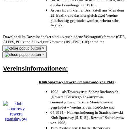
die das Gründungsjahr 1910
;
Aspern ist ein kleiner Bezirksteil aus Wien dem
22. Bezirk und das hier gleich zwei Vereine
gleichzeitig gegründet wurden, scheint sehr
fraglich.
Download:
Im Downloadpaket sind 4 verschiedene Vektorgrafikformate (CDR,
AI EPS, PDF) und 3 Pixelgrafikformate (JPG, PNG, GIF) enthalten.
×
×
Vereinsinformationen:
Klub Sportowy Rewera Stanisławów (vor 1945)
1908 = als Towarzystwa Zabaw Ruchowych
„Rewera“ Polskiego Towarzystwa
Gimnastycznego Sokółw Stanisławowie
gegründet – Vereinsfarben: Rot-Schwarz;
04.1914 = Namensänderung in Stanisławowski
Klub Sportowy (S. K. S.) „Rewera“ Stanisławów
von 1908;
1939 = erloschen; (Quelle: Rozgrywki