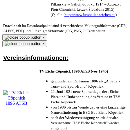
Piłkarskie w Galicji do roku 1914 – Autorzy:
Piotr Chomicki, Leszek Śledziona 2015)
(Quelle:
http://www.fussballabzeichen.at
)
Download:
Im Downloadpaket sind 4 verschiedene Vektorgrafikformate (CDR,
AI EPS, PDF) und 3 Pixelgrafikformate (JPG, PNG, GIF) enthalten.
×
×
Vereinsinformationen:
TV Eiche Cöpenick 1896 ATSB (vor 1945)
gegründet am 15. Januar 1896 als „Arbeiter-
Turn- und Sport-Bund“ Köpenick
21. Juni 1921 neue Sportanlage, der „Eiche-
Platz und Umbenennung des Vereins in TSV
Eiche Köpenick
von 1986 bis zur Wende gab es eine kurzzeitige
Namensänderung in BSG Bau Eiche Köpenick
nach der Wiedervereinigung wurde der alte
Vereinsname "TSV Eiche Köpenick" wieder
eingeführt