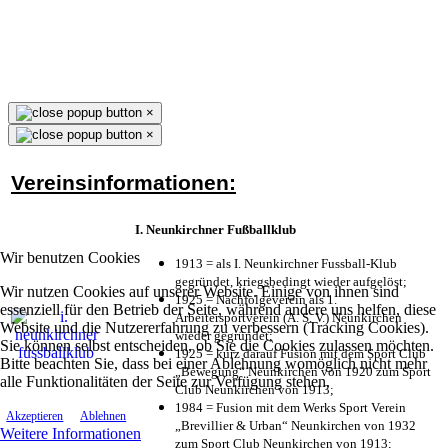
×
×
Vereinsinformationen:
I. Neunkirchner Fußballklub
Wir benutzen Cookies
1913 = als I. Neunkirchner Fussball-Klub
gegründet, kriegsbedingt wieder aufgelöst;
Wir nutzen Cookies auf unserer Website. Einige von ihnen sind
1925 = Nachfolgeverein als 1.
essenziell für den Betrieb der Seite, während andere uns helfen, diese
Arbeitersportverein (A. S. V.) Neunkirchen
Website und die Nutzererfahrung zu verbessern (Tracking Cookies).
wieder gegründet;
Sie können selbst entscheiden, ob Sie die Cookies zulassen möchten.
1925 = kurz darauf Fusion mit dem Sport Club
Bitte beachten Sie, dass bei einer Ablehnung womöglich nicht mehr
„Bewegung“ Neunkirchen von 1920 zum Sport
alle Funktionalitäten der Seite zur Verfügung stehen.
Club Neunkirchen von 1913;
1984 = Fusion mit dem Werks Sport Verein
Akzeptieren
Ablehnen
„Brevillier & Urban“ Neunkirchen von 1932
Weitere Informationen
zum Sport Club Neunkirchen von 1913;