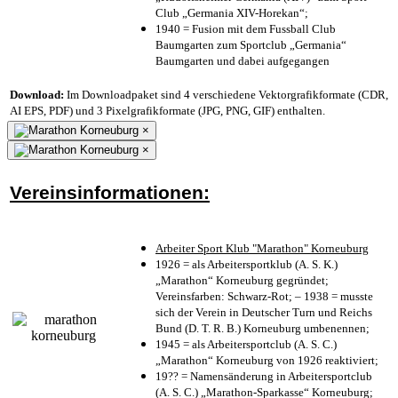
Club „Germania XIV-Horekan“;
1940 = Fusion mit dem Fussball Club
Baumgarten zum Sportclub „Germania“
Baumgarten und dabei aufgegangen
Download:
Im Downloadpaket sind 4 verschiedene Vektorgrafikformate (CDR,
AI EPS, PDF) und 3 Pixelgrafikformate (JPG, PNG, GIF) enthalten.
×
×
Vereinsinformationen:
Arbeiter Sport Klub "Marathon" Korneuburg
1926 = als Arbeitersportklub (A. S. K.)
„Marathon“ Korneuburg gegründet;
Vereinsfarben: Schwarz-Rot; – 1938 = musste
sich der Verein in Deutscher Turn und Reichs
Bund (D. T. R. B.) Korneuburg umbenennen;
1945 = als Arbeitersportclub (A. S. C.)
„Marathon“ Korneuburg von 1926 reaktiviert;
19?? = Namensänderung in Arbeitersportclub
(A. S. C.) „Marathon-Sparkasse“ Korneuburg;