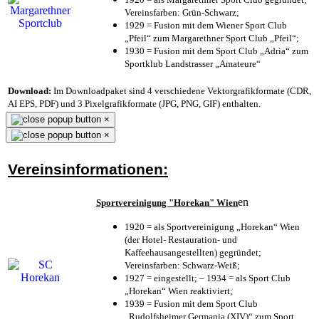
Vereinsfarben: Grün-Schwarz;
1929 = Fusion mit dem Wiener Sport Club
„Pfeil“ zum Margarethner Sport Club „Pfeil“;
1930 = Fusion mit dem Sport Club „Adria“ zum
Sportklub Landstrasser „Amateure“
Download:
Im Downloadpaket sind 4 verschiedene Vektorgrafikformate (CDR,
AI EPS, PDF) und 3 Pixelgrafikformate (JPG, PNG, GIF) enthalten.
×
×
Vereinsinformationen:
en
Sportvereinigung "Horekan" Wien
1920 = als Sportvereinigung „Horekan“ Wien
(der Hotel- Restauration- und
Kaffeehausangestellten) gegründet;
Vereinsfarben: Schwarz-Weiß;
1927 = eingestellt; – 1934 = als Sport Club
„Horekan“ Wien reaktiviert;
1939 = Fusion mit dem Sport Club
„Rudolfsheimer Germania (XIV)“ zum Sport