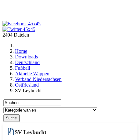
2404 Dateien
Home
Downloads
Deutschland
Fußball
Aktuelle Wappen
Verband Niedersachsen
Ostfriesland
SV Leybucht
SV Leybucht