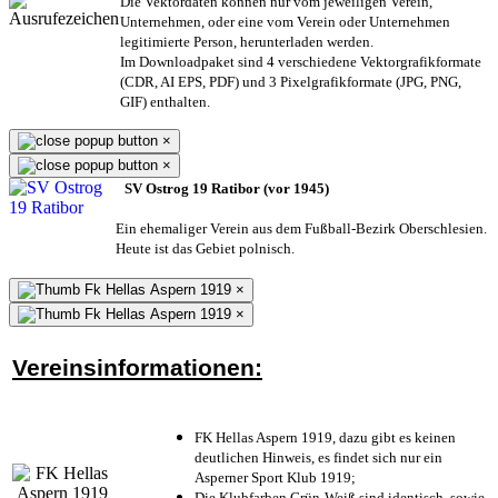
Die Vektordaten können nur vom jeweiligen Verein,
Unternehmen,
oder eine vom Verein oder Unternehmen
legitimierte Person,
herunterladen werden.
Im Downloadpaket sind 4 verschiedene Vektorgrafikformate
(CDR, AI EPS, PDF) und 3 Pixelgrafikformate (JPG, PNG,
GIF) enthalten.
×
×
SV Ostrog 19 Ratibor (vor 1945)
Ein ehemaliger Verein aus dem Fußball-Bezirk Oberschlesien.
Heute ist das Gebiet polnisch.
×
×
Vereinsinformationen:
FK Hellas Aspern 1919, dazu gibt es keinen
deutlichen Hinweis, es findet sich nur ein
Asperner Sport Klub 1919
;
Die Klubfarben Grün-Weiß sind identisch, sowie