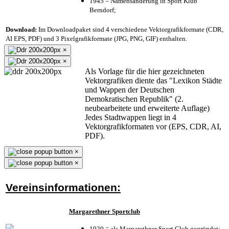
1945 = Namensänderung in Sport Klub
Berndorf;
Download:
Im Downloadpaket sind 4 verschiedene Vektorgrafikformate (CDR,
AI EPS, PDF) und 3 Pixelgrafikformate (JPG, PNG, GIF) enthalten.
×
×
Als Vorlage für die hier gezeichneten
Vektorgrafiken diente das "Lexikon Städte
und Wappen der Deutschen
Demokratischen Republik" (2.
neubearbeitete und erweiterte Auflage)
Jedes Stadtwappen liegt in 4
Vektorgrafikformaten vor (EPS, CDR, AI,
PDF).
×
×
Vereinsinformationen:
Margarethner Sportclub
1920 = als Margarethner Sport Club gegründet;