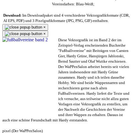
Vereinsfarben: Blau-Weiß;
Download:
Im Downloadpaket sind 4 verschiedene Vektorgrafikformate (CDR,
AI EPS, PDF) und 3 Pixelgrafikformate (JPG, PNG, GIF) enthalten.
×
×
Diese Vektorgrafik ist im Band 2 der im
Zeitspiel-Verlag erscheinenden Buchreihe
"Fußballvereine" mit Beiträgen von Carsten
Gier, Hardy Grüne, Hansjürgen Jablonski,
Bernd Sautter und Olaf Wuttke erschienen.
Der WaPPenSalon arbeitet bereits seit vielen
Jahren insbesondere mit Hardy Grüne
zusammen. Hardy und ich teilen dasselbe
Hobby. Wir sind beide Wappennarren und
recherchieren gerne nach alten
Fußballvereinen. Hardy liefert die Texte und
ich versuche, aus teilweise nicht allzu guten
Vorlagen eine Vektorgrafik zu erstellen, um
der Nachwelt die Geschichten der Vereine
und ihrer Wappen zu erhalten. Daraus ist
auch eine schöne Freundschaft mit Hardy entstanden.
pixel (Der WaPPenSalon)