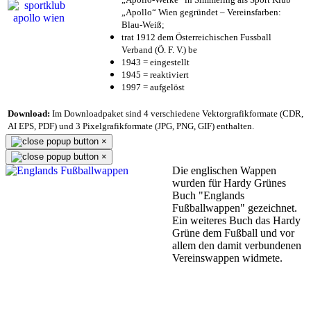
„Apollo“ Wien gegründet – Vereinsfarben:
Blau-Weiß;
trat 1912 dem Österreichischen Fussball
Verband (Ö. F. V.) be
1943 = eingestellt
1945 = reaktiviert
1997 = aufgelöst
Download:
Im Downloadpaket sind 4 verschiedene Vektorgrafikformate (CDR,
AI EPS, PDF) und 3 Pixelgrafikformate (JPG, PNG, GIF) enthalten.
×
×
Die englischen Wappen
wurden für Hardy Grünes
Buch "Englands
Fußballwappen" gezeichnet.
Ein weiteres Buch das Hardy
Grüne dem Fußball und vor
allem den damit verbundenen
Vereinswappen widmete.