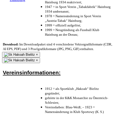
Hainburg 1934 reaktiviert;
1947 = in Sport Verein „Tabakfabrik“ Hainburg
1934 umbenannt;
1978 = Namensänderung in Sport Verein
„Austria-Tabak“ Hainburg;
1999 = offiziell aufgelöst;
1999 = Neugründung als Fussball Klub
Hainburg an der Donau;
Download:
Im Downloadpaket sind 4 verschiedene Vektorgrafikformate (CDR,
AI EPS, PDF) und 3 Pixelgrafikformate (JPG, PNG, GIF) enthalten.
×
×
Vereinsinformationen:
1912 = als Sportklub „Hakoah“ Bielitz
gegründet;
gehörte in der K&K Monarchie zu Österreich-
Schlesien;
Vereinsfarben: Blau-Weiß; – 1923 =
Namensänderung in Klub Sportowy (K. S.)