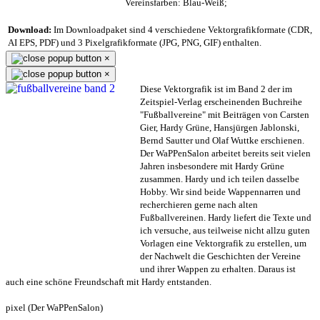
Vereinsfarben: Blau-Weiß;
Download:
Im Downloadpaket sind 4 verschiedene Vektorgrafikformate (CDR,
AI EPS, PDF) und 3 Pixelgrafikformate (JPG, PNG, GIF) enthalten.
×
×
Diese Vektorgrafik ist im Band 2 der im
Zeitspiel-Verlag erscheinenden Buchreihe
"Fußballvereine" mit Beiträgen von Carsten
Gier, Hardy Grüne, Hansjürgen Jablonski,
Bernd Sautter und Olaf Wuttke erschienen.
Der WaPPenSalon arbeitet bereits seit vielen
Jahren insbesondere mit Hardy Grüne
zusammen. Hardy und ich teilen dasselbe
Hobby. Wir sind beide Wappennarren und
recherchieren gerne nach alten
Fußballvereinen. Hardy liefert die Texte und
ich versuche, aus teilweise nicht allzu guten
Vorlagen eine Vektorgrafik zu erstellen, um
der Nachwelt die Geschichten der Vereine
und ihrer Wappen zu erhalten. Daraus ist
auch eine schöne Freundschaft mit Hardy entstanden.
pixel (Der WaPPenSalon)