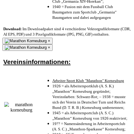
Club „Germania XIV-Horekan“;
1940 = Fusion mit dem Fussball Club
Baumgarten zum Sportclub „Germania“
Baumgarten und dabei aufgegangen
Download:
Im Downloadpaket sind 4 verschiedene Vektorgrafikformate (CDR,
AI EPS, PDF) und 3 Pixelgrafikformate (JPG, PNG, GIF) enthalten.
×
×
Vereinsinformationen:
Arbeiter Sport Klub "Marathon" Korneuburg
1926 = als Arbeitersportklub (A. S. K.)
„Marathon“ Korneuburg gegründet;
Vereinsfarben: Schwarz-Rot; – 1938 = musste
sich der Verein in Deutscher Turn und Reichs
Bund (D. T. R. B.) Korneuburg umbenennen;
1945 = als Arbeitersportclub (A. S. C.)
„Marathon“ Korneuburg von 1926 reaktiviert;
19?? = Namensänderung in Arbeitersportclub
(A. S. C.) „Marathon-Sparkasse“ Korneuburg;