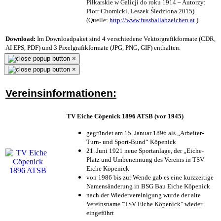
Piłkarskie w Galicji do roku 1914 – Autorzy:
Piotr Chomicki, Leszek Śledziona 2015)
(Quelle:
http://www.fussballabzeichen.at
)
Download:
Im Downloadpaket sind 4 verschiedene Vektorgrafikformate (CDR,
AI EPS, PDF) und 3 Pixelgrafikformate (JPG, PNG, GIF) enthalten.
×
×
Vereinsinformationen:
TV Eiche Cöpenick 1896 ATSB (vor 1945)
gegründet am 15. Januar 1896 als „Arbeiter-
Turn- und Sport-Bund“ Köpenick
21. Juni 1921 neue Sportanlage, der „Eiche-
Platz und Umbenennung des Vereins in TSV
Eiche Köpenick
von 1986 bis zur Wende gab es eine kurzzeitige
Namensänderung in BSG Bau Eiche Köpenick
nach der Wiedervereinigung wurde der alte
Vereinsname "TSV Eiche Köpenick" wieder
eingeführt