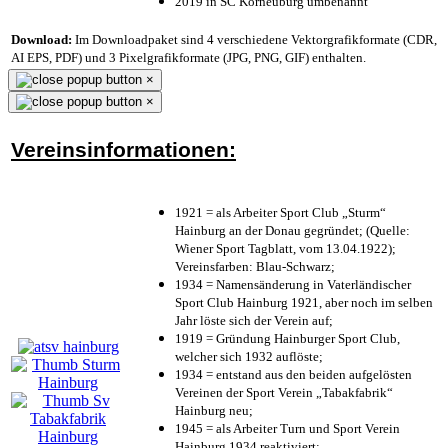
2019 in SC Korneuburg umbenannt
Download:
Im Downloadpaket sind 4 verschiedene Vektorgrafikformate (CDR,
AI EPS, PDF) und 3 Pixelgrafikformate (JPG, PNG, GIF) enthalten.
×
×
Vereinsinformationen:
1921 = als Arbeiter Sport Club „Sturm“
Hainburg an der Donau gegründet; (Quelle:
Wiener Sport Tagblatt, vom 13.04.1922);
Vereinsfarben: Blau-Schwarz;
1934 = Namensänderung in Vaterländischer
Sport Club Hainburg 1921, aber noch im selben
Jahr löste sich der Verein auf;
1919 = Gründung Hainburger Sport Club,
welcher sich 1932 auflöste;
1934 = entstand aus den beiden aufgelösten
Vereinen der Sport Verein „Tabakfabrik“
Hainburg neu;
1945 = als Arbeiter Turn und Sport Verein
Hainburg 1934 reaktiviert;