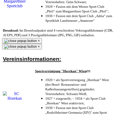
Vereinsfarben: Grün-Schwarz;
1929 = Fusion mit dem Wiener Sport Club
„Pfeil“ zum Margarethner Sport Club „Pfeil“;
1930 = Fusion mit dem Sport Club „Adria“ zum
Sportklub Landstrasser „Amateure“
Download:
Im Downloadpaket sind 4 verschiedene Vektorgrafikformate (CDR,
AI EPS, PDF) und 3 Pixelgrafikformate (JPG, PNG, GIF) enthalten.
×
×
Vereinsinformationen:
en
Sportvereinigung "Horekan" Wien
1920 = als Sportvereinigung „Horekan“ Wien
(der Hotel- Restauration- und
Kaffeehausangestellten) gegründet;
Vereinsfarben: Schwarz-Weiß;
1927 = eingestellt; – 1934 = als Sport Club
„Horekan“ Wien reaktiviert;
1939 = Fusion mit dem Sport Club
„Rudolfsheimer Germania (XIV)“ zum Sport