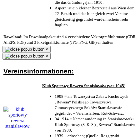
die das Gründungsjahr 1910
;
Aspern ist ein kleiner Bezirksteil aus Wien dem
22. Bezirk und das hier gleich zwei Vereine
gleichzeitig gegründet wurden, scheint sehr
fraglich.
Download:
Im Downloadpaket sind 4 verschiedene Vektorgrafikformate (CDR,
AI EPS, PDF) und 3 Pixelgrafikformate (JPG, PNG, GIF) enthalten.
×
×
Vereinsinformationen:
Klub Sportowy Rewera Stanisławów (vor 1945)
1908 = als Towarzystwa Zabaw Ruchowych
„Rewera“ Polskiego Towarzystwa
Gimnastycznego Sokółw Stanisławowie
gegründet – Vereinsfarben: Rot-Schwarz;
04.1914 = Namensänderung in Stanisławowski
Klub Sportowy (S. K. S.) „Rewera“ Stanisławów
von 1908;
1939 = erloschen; (Quelle: Rozgrywki