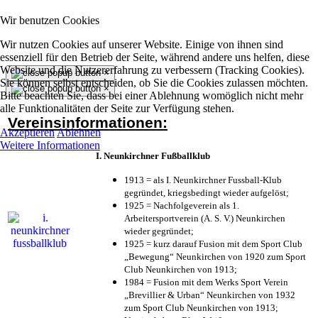
Wir benutzen Cookies
Wir nutzen Cookies auf unserer Website. Einige von ihnen sind
essenziell für den Betrieb der Seite, während andere uns helfen, diese
Website und die Nutzererfahrung zu verbessern (Tracking Cookies).
×
Sie können selbst entscheiden, ob Sie die Cookies zulassen möchten.
×
Bitte beachten Sie, dass bei einer Ablehnung womöglich nicht mehr
alle Funktionalitäten der Seite zur Verfügung stehen.
Vereinsinformationen:
Akzeptieren
Ablehnen
Weitere Informationen
I. Neunkirchner Fußballklub
1913 = als I. Neunkirchner Fussball-Klub
gegründet, kriegsbedingt wieder aufgelöst;
1925 = Nachfolgeverein als 1.
Arbeitersportverein (A. S. V.) Neunkirchen
wieder gegründet;
1925 = kurz darauf Fusion mit dem Sport Club
„Bewegung“ Neunkirchen von 1920 zum Sport
Club Neunkirchen von 1913;
1984 = Fusion mit dem Werks Sport Verein
„Brevillier & Urban“ Neunkirchen von 1932
zum Sport Club Neunkirchen von 1913;