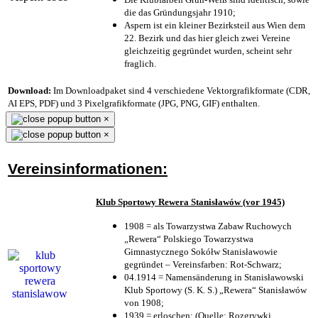
die das Gründungsjahr 1910
;
Aspern ist ein kleiner Bezirksteil aus Wien dem
22. Bezirk und das hier gleich zwei Vereine
gleichzeitig gegründet wurden, scheint sehr
fraglich.
Download:
Im Downloadpaket sind 4 verschiedene Vektorgrafikformate (CDR,
AI EPS, PDF) und 3 Pixelgrafikformate (JPG, PNG, GIF) enthalten.
×
×
Vereinsinformationen:
Klub Sportowy Rewera Stanisławów (vor 1945)
1908 = als Towarzystwa Zabaw Ruchowych
„Rewera“ Polskiego Towarzystwa
Gimnastycznego Sokółw Stanisławowie
gegründet – Vereinsfarben: Rot-Schwarz;
04.1914 = Namensänderung in Stanisławowski
Klub Sportowy (S. K. S.) „Rewera“ Stanisławów
von 1908;
1939 = erloschen; (Quelle: Rozgrywki