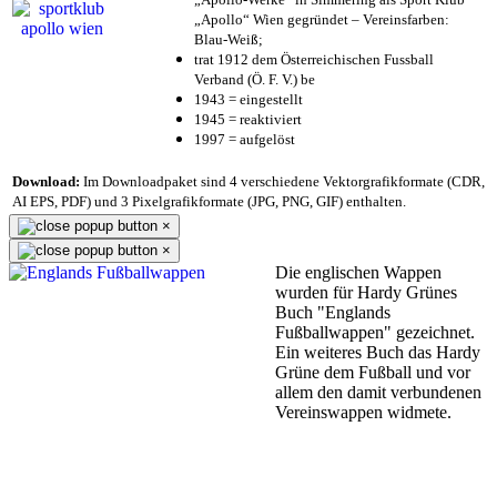
„Apollo“ Wien gegründet – Vereinsfarben:
Blau-Weiß;
trat 1912 dem Österreichischen Fussball
Verband (Ö. F. V.) be
1943 = eingestellt
1945 = reaktiviert
1997 = aufgelöst
Download:
Im Downloadpaket sind 4 verschiedene Vektorgrafikformate (CDR,
AI EPS, PDF) und 3 Pixelgrafikformate (JPG, PNG, GIF) enthalten.
×
×
Die englischen Wappen
wurden für Hardy Grünes
Buch "Englands
Fußballwappen" gezeichnet.
Ein weiteres Buch das Hardy
Grüne dem Fußball und vor
allem den damit verbundenen
Vereinswappen widmete.