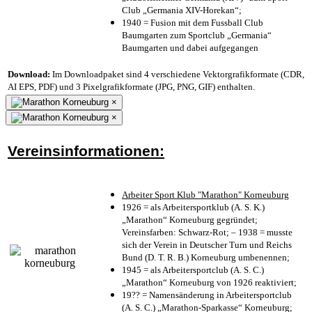
Club „Germania XIV-Horekan“;
1940 = Fusion mit dem Fussball Club
Baumgarten zum Sportclub „Germania“
Baumgarten und dabei aufgegangen
Download:
Im Downloadpaket sind 4 verschiedene Vektorgrafikformate (CDR,
AI EPS, PDF) und 3 Pixelgrafikformate (JPG, PNG, GIF) enthalten.
×
×
Vereinsinformationen:
Arbeiter Sport Klub "Marathon" Korneuburg
1926 = als Arbeitersportklub (A. S. K.)
„Marathon“ Korneuburg gegründet;
Vereinsfarben: Schwarz-Rot; – 1938 = musste
sich der Verein in Deutscher Turn und Reichs
Bund (D. T. R. B.) Korneuburg umbenennen;
1945 = als Arbeitersportclub (A. S. C.)
„Marathon“ Korneuburg von 1926 reaktiviert;
19?? = Namensänderung in Arbeitersportclub
(A. S. C.) „Marathon-Sparkasse“ Korneuburg;