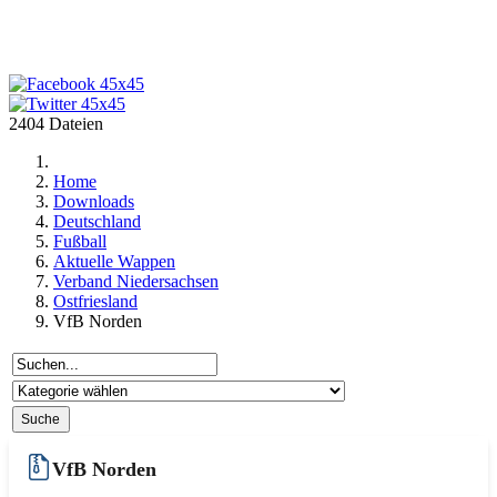
2404 Dateien
Home
Downloads
Deutschland
Fußball
Aktuelle Wappen
Verband Niedersachsen
Ostfriesland
VfB Norden
VfB Norden