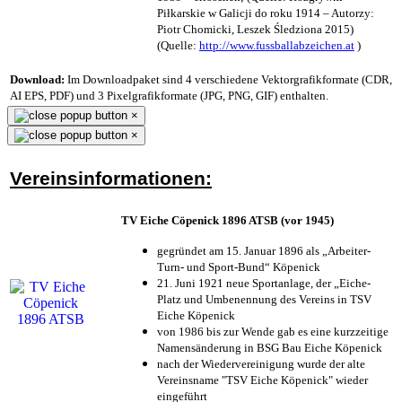
Piłkarskie w Galicji do roku 1914 – Autorzy:
Piotr Chomicki, Leszek Śledziona 2015)
(Quelle:
http://www.fussballabzeichen.at
)
Download:
Im Downloadpaket sind 4 verschiedene Vektorgrafikformate (CDR,
AI EPS, PDF) und 3 Pixelgrafikformate (JPG, PNG, GIF) enthalten.
×
×
Vereinsinformationen:
TV Eiche Cöpenick 1896 ATSB (vor 1945)
gegründet am 15. Januar 1896 als „Arbeiter-
Turn- und Sport-Bund“ Köpenick
21. Juni 1921 neue Sportanlage, der „Eiche-
Platz und Umbenennung des Vereins in TSV
Eiche Köpenick
von 1986 bis zur Wende gab es eine kurzzeitige
Namensänderung in BSG Bau Eiche Köpenick
nach der Wiedervereinigung wurde der alte
Vereinsname "TSV Eiche Köpenick" wieder
eingeführt