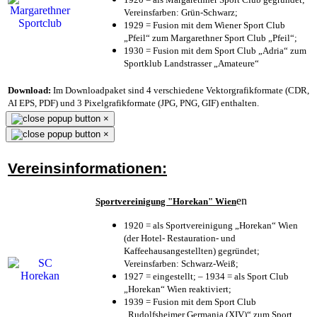
Vereinsfarben: Grün-Schwarz;
1929 = Fusion mit dem Wiener Sport Club
„Pfeil“ zum Margarethner Sport Club „Pfeil“;
1930 = Fusion mit dem Sport Club „Adria“ zum
Sportklub Landstrasser „Amateure“
Download:
Im Downloadpaket sind 4 verschiedene Vektorgrafikformate (CDR,
AI EPS, PDF) und 3 Pixelgrafikformate (JPG, PNG, GIF) enthalten.
×
×
Vereinsinformationen:
en
Sportvereinigung "Horekan" Wien
1920 = als Sportvereinigung „Horekan“ Wien
(der Hotel- Restauration- und
Kaffeehausangestellten) gegründet;
Vereinsfarben: Schwarz-Weiß;
1927 = eingestellt; – 1934 = als Sport Club
„Horekan“ Wien reaktiviert;
1939 = Fusion mit dem Sport Club
„Rudolfsheimer Germania (XIV)“ zum Sport