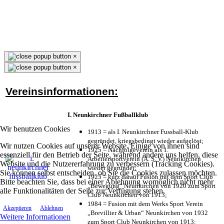
×
×
Vereinsinformationen:
I. Neunkirchner Fußballklub
Wir benutzen Cookies
1913 = als I. Neunkirchner Fussball-Klub
gegründet, kriegsbedingt wieder aufgelöst;
Wir nutzen Cookies auf unserer Website. Einige von ihnen sind
1925 = Nachfolgeverein als 1.
essenziell für den Betrieb der Seite, während andere uns helfen, diese
Arbeitersportverein (A. S. V.) Neunkirchen
Website und die Nutzererfahrung zu verbessern (Tracking Cookies).
wieder gegründet;
Sie können selbst entscheiden, ob Sie die Cookies zulassen möchten.
1925 = kurz darauf Fusion mit dem Sport Club
Bitte beachten Sie, dass bei einer Ablehnung womöglich nicht mehr
„Bewegung“ Neunkirchen von 1920 zum Sport
alle Funktionalitäten der Seite zur Verfügung stehen.
Club Neunkirchen von 1913;
1984 = Fusion mit dem Werks Sport Verein
Akzeptieren
Ablehnen
„Brevillier & Urban“ Neunkirchen von 1932
Weitere Informationen
zum Sport Club Neunkirchen von 1913;