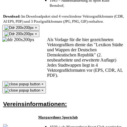
1945 = Namensänderung in Sport Klub
Berndorf;
Download:
Im Downloadpaket sind 4 verschiedene Vektorgrafikformate (CDR,
AI EPS, PDF) und 3 Pixelgrafikformate (JPG, PNG, GIF) enthalten.
×
×
Als Vorlage für die hier gezeichneten
Vektorgrafiken diente das "Lexikon Städte
und Wappen der Deutschen
Demokratischen Republik" (2.
neubearbeitete und erweiterte Auflage)
Jedes Stadtwappen liegt in 4
Vektorgrafikformaten vor (EPS, CDR, AI,
PDF).
×
×
Vereinsinformationen:
Margarethner Sportclub
1920 = als Margarethner Sport Club gegründet;