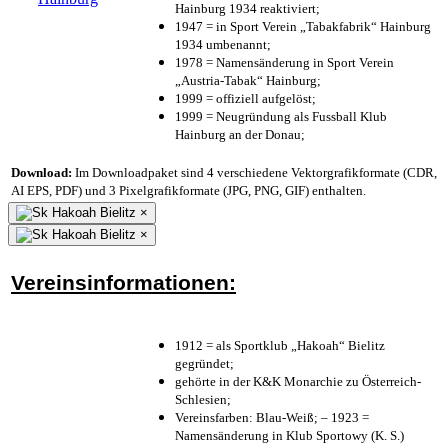
Hainburg 1934 reaktiviert;
1947 = in Sport Verein „Tabakfabrik“ Hainburg
1934 umbenannt;
1978 = Namensänderung in Sport Verein
„Austria-Tabak“ Hainburg;
1999 = offiziell aufgelöst;
1999 = Neugründung als Fussball Klub
Hainburg an der Donau;
Download:
Im Downloadpaket sind 4 verschiedene Vektorgrafikformate (CDR,
AI EPS, PDF) und 3 Pixelgrafikformate (JPG, PNG, GIF) enthalten.
×
×
Vereinsinformationen:
1912 = als Sportklub „Hakoah“ Bielitz
gegründet;
gehörte in der K&K Monarchie zu Österreich-
Schlesien;
Vereinsfarben: Blau-Weiß; – 1923 =
Namensänderung in Klub Sportowy (K. S.)