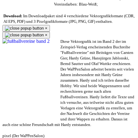
Vereinsfarben: Blau-Weiß;
Download:
Im Downloadpaket sind 4 verschiedene Vektorgrafikformate (CDR,
AI EPS, PDF) und 3 Pixelgrafikformate (JPG, PNG, GIF) enthalten.
×
×
Diese Vektorgrafik ist im Band 2 der im
Zeitspiel-Verlag erscheinenden Buchreihe
"Fußballvereine" mit Beiträgen von Carsten
Gier, Hardy Grüne, Hansjürgen Jablonski,
Bernd Sautter und Olaf Wuttke erschienen.
Der WaPPenSalon arbeitet bereits seit vielen
Jahren insbesondere mit Hardy Grüne
zusammen. Hardy und ich teilen dasselbe
Hobby. Wir sind beide Wappennarren und
recherchieren gerne nach alten
Fußballvereinen. Hardy liefert die Texte und
ich versuche, aus teilweise nicht allzu guten
Vorlagen eine Vektorgrafik zu erstellen, um
der Nachwelt die Geschichten der Vereine
und ihrer Wappen zu erhalten. Daraus ist
auch eine schöne Freundschaft mit Hardy entstanden.
pixel (Der WaPPenSalon)