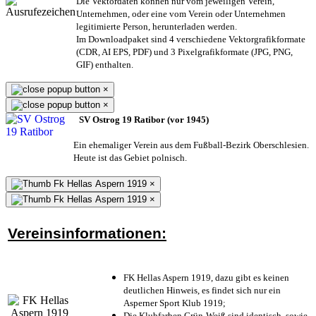
Die Vektordaten können nur vom jeweiligen Verein,
Unternehmen,
oder eine vom Verein oder Unternehmen
legitimierte Person,
herunterladen werden.
Im Downloadpaket sind 4 verschiedene Vektorgrafikformate
(CDR, AI EPS, PDF) und 3 Pixelgrafikformate (JPG, PNG,
GIF) enthalten.
×
×
SV Ostrog 19 Ratibor (vor 1945)
Ein ehemaliger Verein aus dem Fußball-Bezirk Oberschlesien.
Heute ist das Gebiet polnisch.
×
×
Vereinsinformationen:
FK Hellas Aspern 1919, dazu gibt es keinen
deutlichen Hinweis, es findet sich nur ein
Asperner Sport Klub 1919
;
Die Klubfarben Grün-Weiß sind identisch, sowie