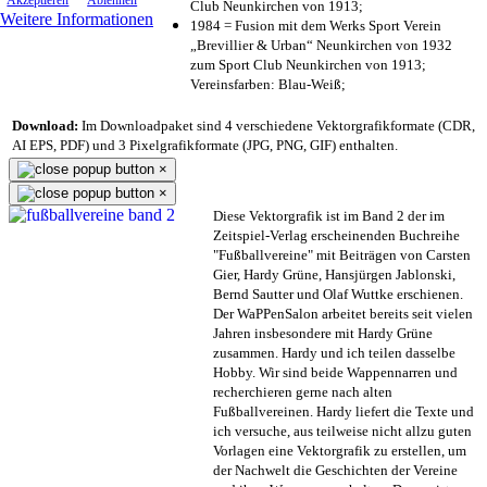
Akzeptieren
Ablehnen
Club Neunkirchen von 1913;
Weitere Informationen
1984 = Fusion mit dem Werks Sport Verein
„Brevillier & Urban“ Neunkirchen von 1932
zum Sport Club Neunkirchen von 1913;
Vereinsfarben: Blau-Weiß;
Download:
Im Downloadpaket sind 4 verschiedene Vektorgrafikformate (CDR,
AI EPS, PDF) und 3 Pixelgrafikformate (JPG, PNG, GIF) enthalten.
×
×
Diese Vektorgrafik ist im Band 2 der im
Zeitspiel-Verlag erscheinenden Buchreihe
"Fußballvereine" mit Beiträgen von Carsten
Gier, Hardy Grüne, Hansjürgen Jablonski,
Bernd Sautter und Olaf Wuttke erschienen.
Der WaPPenSalon arbeitet bereits seit vielen
Jahren insbesondere mit Hardy Grüne
zusammen. Hardy und ich teilen dasselbe
Hobby. Wir sind beide Wappennarren und
recherchieren gerne nach alten
Fußballvereinen. Hardy liefert die Texte und
ich versuche, aus teilweise nicht allzu guten
Vorlagen eine Vektorgrafik zu erstellen, um
der Nachwelt die Geschichten der Vereine