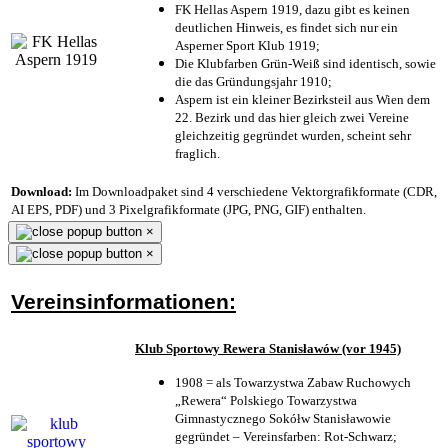
FK Hellas Aspern 1919, dazu gibt es keinen
deutlichen Hinweis, es findet sich nur ein
Asperner Sport Klub 1919
;
Die Klubfarben Grün-Weiß sind identisch, sowie
die das Gründungsjahr 1910
;
Aspern ist ein kleiner Bezirksteil aus Wien dem
22. Bezirk und das hier gleich zwei Vereine
gleichzeitig gegründet wurden, scheint sehr
fraglich.
Download:
Im Downloadpaket sind 4 verschiedene Vektorgrafikformate (CDR,
AI EPS, PDF) und 3 Pixelgrafikformate (JPG, PNG, GIF) enthalten.
×
×
Vereinsinformationen:
Klub Sportowy Rewera Stanisławów (vor 1945)
1908 = als Towarzystwa Zabaw Ruchowych
„Rewera“ Polskiego Towarzystwa
Gimnastycznego Sokółw Stanisławowie
gegründet – Vereinsfarben: Rot-Schwarz;