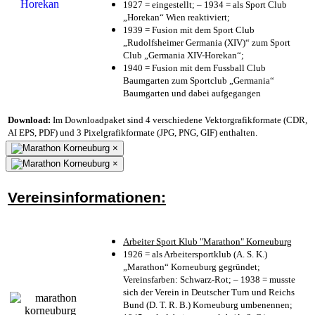
1927 = eingestellt; – 1934 = als Sport Club
„Horekan“ Wien reaktiviert;
1939 = Fusion mit dem Sport Club
„Rudolfsheimer Germania (XIV)“ zum Sport
Club „Germania XIV-Horekan“;
1940 = Fusion mit dem Fussball Club
Baumgarten zum Sportclub „Germania“
Baumgarten und dabei aufgegangen
Download:
Im Downloadpaket sind 4 verschiedene Vektorgrafikformate (CDR,
AI EPS, PDF) und 3 Pixelgrafikformate (JPG, PNG, GIF) enthalten.
×
×
Vereinsinformationen:
Arbeiter Sport Klub "Marathon" Korneuburg
1926 = als Arbeitersportklub (A. S. K.)
„Marathon“ Korneuburg gegründet;
Vereinsfarben: Schwarz-Rot; – 1938 = musste
sich der Verein in Deutscher Turn und Reichs
Bund (D. T. R. B.) Korneuburg umbenennen;