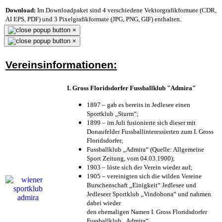
Download:
Im Downloadpaket sind 4 verschiedene Vektorgrafikformate (CDR,
AI EPS, PDF) und 3 Pixelgrafikformate (JPG, PNG, GIF) enthalten.
×
×
Vereinsinformationen:
I. Gross Floridsdorfer Fussballklub "Admira"
1897 – gab es bereits in Jedlesee einen
Sportklub „Sturm“;
1899 – im Juli fusionierte sich dieser mit
Donaufelder Fussballinteressierten zum I. Gross
Floridsdorfer
;
Fussballklub „Admira“ (Quelle: Allgemeine
Sport Zeitung, vom 04.03.1900);
1903 – löste sich der Verein wieder auf;
1905 – vereinigten sich die wilden Vereine
Burschenschaft „Einigkeit“ Jedlesee und
Jedleseer Sportklub „Vindobona“ und nahmen
dabei wieder
den ehemaligen Namen I. Gross Floridsdorfer
Fussballklub „Admira“