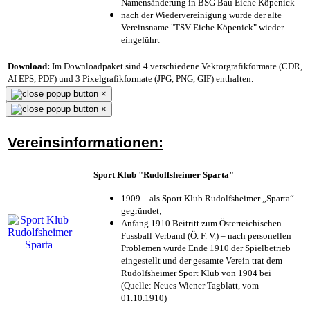
Namensänderung in BSG Bau Eiche Köpenick
nach der Wiedervereinigung wurde der alte
Vereinsname "TSV Eiche Köpenick" wieder
eingeführt
Download:
Im Downloadpaket sind 4 verschiedene Vektorgrafikformate (CDR,
AI EPS, PDF) und 3 Pixelgrafikformate (JPG, PNG, GIF) enthalten.
×
×
Vereinsinformationen:
Sport Klub "Rudolfsheimer Sparta"
1909 = als Sport Klub Rudolfsheimer „Sparta“
gegründet;
Anfang 1910 Beitritt zum Österreichischen
Fussball Verband (Ö. F. V.) – nach personellen
Problemen wurde Ende 1910 der Spielbetrieb
eingestellt und der gesamte Verein trat dem
Rudolfsheimer Sport Klub von 1904 bei
(Quelle: Neues Wiener Tagblatt, vom
01.10.1910)