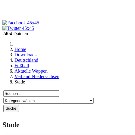
2404 Dateien
Home
Downloads
Deutschland
Fußball
Aktuelle Wappen
Verband Niedersachsen
Stade
Stade