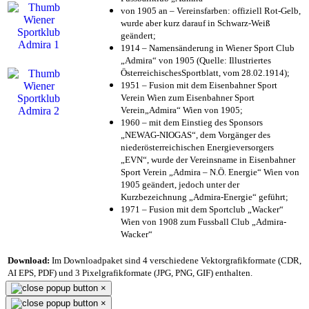
von 1905 an – Vereinsfarben: offiziell Rot-Gelb,
wurde aber kurz darauf in Schwarz-Weiß
geändert;
1914 – Namensänderung in Wiener Sport Club
„Admira“ von 1905 (Quelle: Illustriertes
ÖsterreichischesSportblatt, vom 28.02.1914);
1951 – Fusion mit dem Eisenbahner Sport
Verein Wien zum Eisenbahner Sport
Verein„Admira“ Wien von 1905;
1960 – mit dem Einstieg des Sponsors
„NEWAG-NIOGAS“, dem Vorgänger des
niederösterreichischen Energieversorgers
„EVN“, wurde der Vereinsname in Eisenbahner
Sport Verein „Admira – N.Ö. Energie“ Wien von
1905 geändert, jedoch unter der
Kurzbezeichnung „Admira-Energie“ geführt;
1971 – Fusion mit dem Sportclub „Wacker“
Wien von 1908 zum Fussball Club „Admira-
Wacker“
Download:
Im Downloadpaket sind 4 verschiedene Vektorgrafikformate (CDR,
AI EPS, PDF) und 3 Pixelgrafikformate (JPG, PNG, GIF) enthalten.
×
×