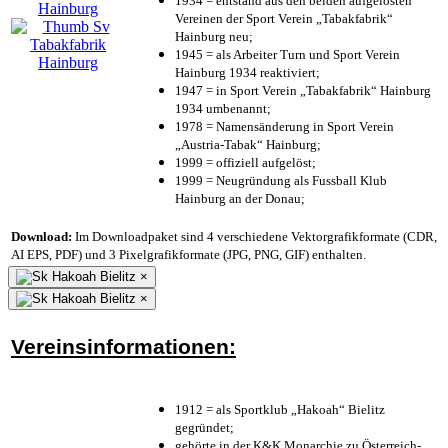
1934 = entstand aus den beiden aufgelösten
Vereinen der Sport Verein „Tabakfabrik“
Hainburg neu;
1945 = als Arbeiter Turn und Sport Verein
Hainburg 1934 reaktiviert;
1947 = in Sport Verein „Tabakfabrik“ Hainburg
1934 umbenannt;
1978 = Namensänderung in Sport Verein
„Austria-Tabak“ Hainburg;
1999 = offiziell aufgelöst;
1999 = Neugründung als Fussball Klub
Hainburg an der Donau;
Download:
Im Downloadpaket sind 4 verschiedene Vektorgrafikformate (CDR,
AI EPS, PDF) und 3 Pixelgrafikformate (JPG, PNG, GIF) enthalten.
×
×
Vereinsinformationen:
1912 = als Sportklub „Hakoah“ Bielitz
gegründet;
gehörte in der K&K Monarchie zu Österreich-