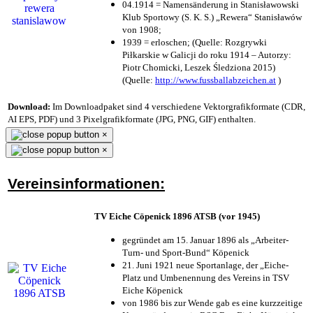
04.1914 = Namensänderung in Stanisławowski
Klub Sportowy (S. K. S.) „Rewera“ Stanisławów
von 1908;
1939 = erloschen; (Quelle: Rozgrywki
Piłkarskie w Galicji do roku 1914 – Autorzy:
Piotr Chomicki, Leszek Śledziona 2015)
(Quelle:
http://www.fussballabzeichen.at
)
Download:
Im Downloadpaket sind 4 verschiedene Vektorgrafikformate (CDR,
AI EPS, PDF) und 3 Pixelgrafikformate (JPG, PNG, GIF) enthalten.
×
×
Vereinsinformationen:
TV Eiche Cöpenick 1896 ATSB (vor 1945)
gegründet am 15. Januar 1896 als „Arbeiter-
Turn- und Sport-Bund“ Köpenick
21. Juni 1921 neue Sportanlage, der „Eiche-
Platz und Umbenennung des Vereins in TSV
Eiche Köpenick
von 1986 bis zur Wende gab es eine kurzzeitige