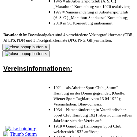
1945 = als Arbeitersportclub (A. S. C.)
„Marathon“ Korneuburg von 1926 reaktiviert;
19?? = Namensänderung in Arbeitersportclub
(A. S. C.) „Marathon-Sparkasse“ Korneuburg;
2019 in SC Korneuburg umbenannt
Download:
Im Downloadpaket sind 4 verschiedene Vektorgrafikformate (CDR,
AI EPS, PDF) und 3 Pixelgrafikformate (JPG, PNG, GIF) enthalten.
×
×
Vereinsinformationen:
1921 = als Arbeiter Sport Club „Sturm“
Hainburg an der Donau gegründet; (Quelle:
Wiener Sport Tagblatt, vom 13.04.1922);
Vereinsfarben: Blau-Schwarz;
1934 = Namensänderung in Vaterländischer
Sport Club Hainburg 1921, aber noch im selben
Jahr löste sich der Verein auf;
1919 = Gründung Hainburger Sport Club,
welcher sich 1932 auflöste;