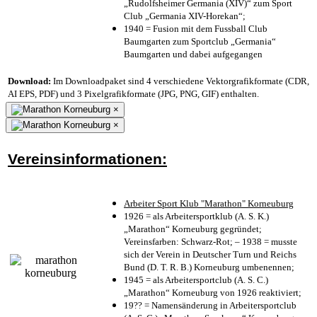
„Rudolfsheimer Germania (XIV)“ zum Sport
Club „Germania XIV-Horekan“;
1940 = Fusion mit dem Fussball Club
Baumgarten zum Sportclub „Germania“
Baumgarten und dabei aufgegangen
Download:
Im Downloadpaket sind 4 verschiedene Vektorgrafikformate (CDR,
AI EPS, PDF) und 3 Pixelgrafikformate (JPG, PNG, GIF) enthalten.
×
×
Vereinsinformationen:
Arbeiter Sport Klub "Marathon" Korneuburg
1926 = als Arbeitersportklub (A. S. K.)
„Marathon“ Korneuburg gegründet;
Vereinsfarben: Schwarz-Rot; – 1938 = musste
sich der Verein in Deutscher Turn und Reichs
Bund (D. T. R. B.) Korneuburg umbenennen;
1945 = als Arbeitersportclub (A. S. C.)
„Marathon“ Korneuburg von 1926 reaktiviert;
19?? = Namensänderung in Arbeitersportclub