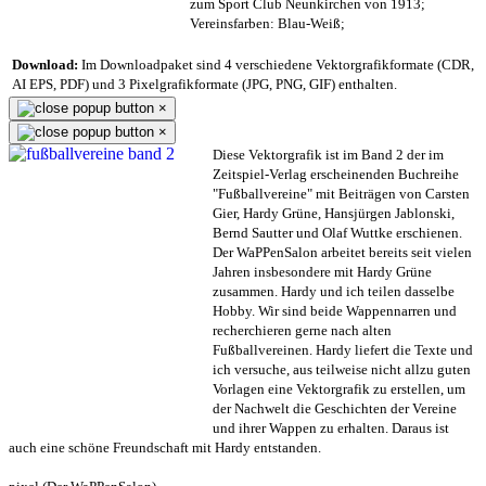
zum Sport Club Neunkirchen von 1913;
Vereinsfarben: Blau-Weiß;
Download:
Im Downloadpaket sind 4 verschiedene Vektorgrafikformate (CDR,
AI EPS, PDF) und 3 Pixelgrafikformate (JPG, PNG, GIF) enthalten.
×
×
Diese Vektorgrafik ist im Band 2 der im
Zeitspiel-Verlag erscheinenden Buchreihe
"Fußballvereine" mit Beiträgen von Carsten
Gier, Hardy Grüne, Hansjürgen Jablonski,
Bernd Sautter und Olaf Wuttke erschienen.
Der WaPPenSalon arbeitet bereits seit vielen
Jahren insbesondere mit Hardy Grüne
zusammen. Hardy und ich teilen dasselbe
Hobby. Wir sind beide Wappennarren und
recherchieren gerne nach alten
Fußballvereinen. Hardy liefert die Texte und
ich versuche, aus teilweise nicht allzu guten
Vorlagen eine Vektorgrafik zu erstellen, um
der Nachwelt die Geschichten der Vereine
und ihrer Wappen zu erhalten. Daraus ist
auch eine schöne Freundschaft mit Hardy entstanden.