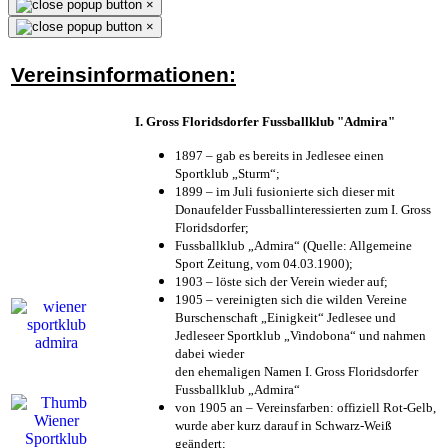
×
×
Vereinsinformationen:
I. Gross Floridsdorfer Fussballklub "Admira"
1897 – gab es bereits in Jedlesee einen
Sportklub „Sturm“;
1899 – im Juli fusionierte sich dieser mit
Donaufelder Fussballinteressierten zum I. Gross
Floridsdorfer
;
Fussballklub „Admira“ (Quelle: Allgemeine
Sport Zeitung, vom 04.03.1900);
1903 – löste sich der Verein wieder auf;
1905 – vereinigten sich die wilden Vereine
Burschenschaft „Einigkeit“ Jedlesee und
Jedleseer Sportklub „Vindobona“ und nahmen
dabei wieder
den ehemaligen Namen I. Gross Floridsdorfer
Fussballklub „Admira“
von 1905 an – Vereinsfarben: offiziell Rot-Gelb,
wurde aber kurz darauf in Schwarz-Weiß
geändert;