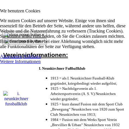
Wir benutzen Cookies
Wir nutzen Cookies auf unserer Website. Einige von ihnen sind
essenziell für den Betrieb der Seite, während andere uns helfen, diese
Website und die Nutzererfahrung zu verbessern (Tracking Cookies).
×
Sie können selbst entscheiden, ob Sie die Cookies zulassen möchten.
Bitte beachten Sie, dass bei einer Ablehnung womöglich nicht mehr
×
alle Funktionalitäten der Seite zur Verfügung stehen.
Vereinsinformationen:
Akzeptieren
Ablehnen
Weitere Informationen
I. Neunkirchner Fußballklub
1913 = als I. Neunkirchner Fussball-Klub
gegründet, kriegsbedingt wieder aufgelöst;
1925 = Nachfolgeverein als 1.
Arbeitersportverein (A. S. V.) Neunkirchen
wieder gegründet;
1925 = kurz darauf Fusion mit dem Sport Club
„Bewegung“ Neunkirchen von 1920 zum Sport
Club Neunkirchen von 1913;
1984 = Fusion mit dem Werks Sport Verein
„Brevillier & Urban“ Neunkirchen von 1932