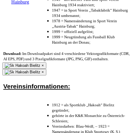
Hainburg 1934 reaktiviert;
1947 = in Sport Verein „Tabakfabrik“ Hainburg
1934 umbenannt;
1978 = Namensänderung in Sport Verein
„Austria-Tabak“ Hainburg;
1999 = offiziell aufgelöst;
1999 = Neugründung als Fussball Klub
Hainburg an der Donau;
Download:
Im Downloadpaket sind 4 verschiedene Vektorgrafikformate (CDR,
AI EPS, PDF) und 3 Pixelgrafikformate (JPG, PNG, GIF) enthalten.
×
×
Vereinsinformationen:
1912 = als Sportklub „Hakoah“ Bielitz
gegründet;
gehörte in der K&K Monarchie zu Österreich-
Schlesien;
Vereinsfarben: Blau-Weiß; – 1923 =
Namensänderung in Klub Sportowy (K. S.)