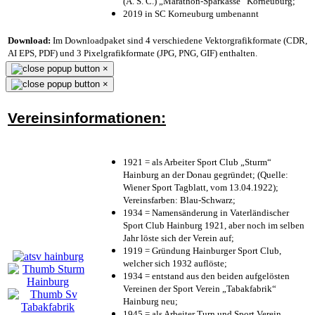
(A. S. C.) „Marathon-Sparkasse“ Korneuburg;
2019 in SC Korneuburg umbenannt
Download:
Im Downloadpaket sind 4 verschiedene Vektorgrafikformate (CDR,
AI EPS, PDF) und 3 Pixelgrafikformate (JPG, PNG, GIF) enthalten.
×
×
Vereinsinformationen:
1921 = als Arbeiter Sport Club „Sturm“
Hainburg an der Donau gegründet; (Quelle:
Wiener Sport Tagblatt, vom 13.04.1922);
Vereinsfarben: Blau-Schwarz;
1934 = Namensänderung in Vaterländischer
Sport Club Hainburg 1921, aber noch im selben
Jahr löste sich der Verein auf;
1919 = Gründung Hainburger Sport Club,
welcher sich 1932 auflöste;
1934 = entstand aus den beiden aufgelösten
Vereinen der Sport Verein „Tabakfabrik“
Hainburg neu;
1945 = als Arbeiter Turn und Sport Verein