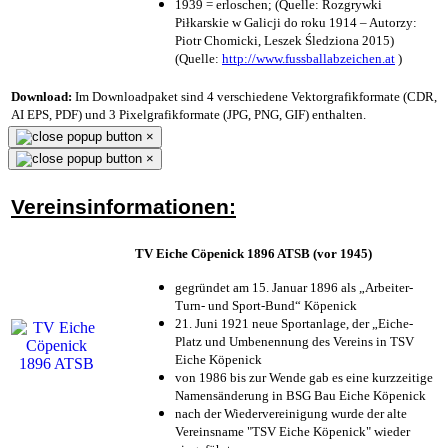
1939 = erloschen; (Quelle: Rozgrywki
Piłkarskie w Galicji do roku 1914 – Autorzy:
Piotr Chomicki, Leszek Śledziona 2015)
(Quelle:
http://www.fussballabzeichen.at
)
Download:
Im Downloadpaket sind 4 verschiedene Vektorgrafikformate (CDR,
AI EPS, PDF) und 3 Pixelgrafikformate (JPG, PNG, GIF) enthalten.
×
×
Vereinsinformationen:
TV Eiche Cöpenick 1896 ATSB (vor 1945)
gegründet am 15. Januar 1896 als „Arbeiter-
Turn- und Sport-Bund“ Köpenick
21. Juni 1921 neue Sportanlage, der „Eiche-
Platz und Umbenennung des Vereins in TSV
Eiche Köpenick
von 1986 bis zur Wende gab es eine kurzzeitige
Namensänderung in BSG Bau Eiche Köpenick
nach der Wiedervereinigung wurde der alte
Vereinsname "TSV Eiche Köpenick" wieder