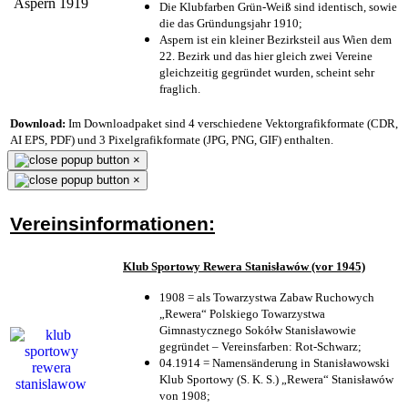
Die Klubfarben Grün-Weiß sind identisch, sowie
die das Gründungsjahr 1910
;
Aspern ist ein kleiner Bezirksteil aus Wien dem
22. Bezirk und das hier gleich zwei Vereine
gleichzeitig gegründet wurden, scheint sehr
fraglich.
Download:
Im Downloadpaket sind 4 verschiedene Vektorgrafikformate (CDR,
AI EPS, PDF) und 3 Pixelgrafikformate (JPG, PNG, GIF) enthalten.
×
×
Vereinsinformationen:
Klub Sportowy Rewera Stanisławów (vor 1945)
1908 = als Towarzystwa Zabaw Ruchowych
„Rewera“ Polskiego Towarzystwa
Gimnastycznego Sokółw Stanisławowie
gegründet – Vereinsfarben: Rot-Schwarz;
04.1914 = Namensänderung in Stanisławowski
Klub Sportowy (S. K. S.) „Rewera“ Stanisławów
von 1908;