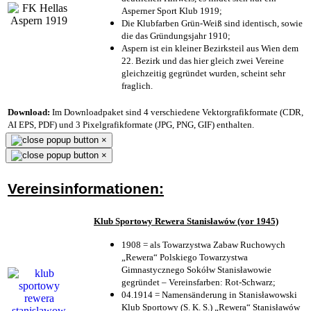
Asperner Sport Klub 1919
;
Die Klubfarben Grün-Weiß sind identisch, sowie
die das Gründungsjahr 1910
;
Aspern ist ein kleiner Bezirksteil aus Wien dem
22. Bezirk und das hier gleich zwei Vereine
gleichzeitig gegründet wurden, scheint sehr
fraglich.
Download:
Im Downloadpaket sind 4 verschiedene Vektorgrafikformate (CDR,
AI EPS, PDF) und 3 Pixelgrafikformate (JPG, PNG, GIF) enthalten.
×
×
Vereinsinformationen:
Klub Sportowy Rewera Stanisławów (vor 1945)
1908 = als Towarzystwa Zabaw Ruchowych
„Rewera“ Polskiego Towarzystwa
Gimnastycznego Sokółw Stanisławowie
gegründet – Vereinsfarben: Rot-Schwarz;
04.1914 = Namensänderung in Stanisławowski
Klub Sportowy (S. K. S.) „Rewera“ Stanisławów