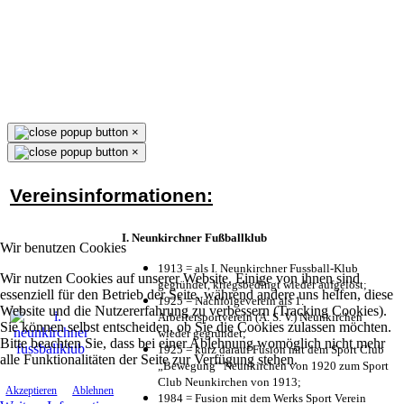
×
×
Vereinsinformationen:
I. Neunkirchner Fußballklub
Wir benutzen Cookies
1913 = als I. Neunkirchner Fussball-Klub
Wir nutzen Cookies auf unserer Website. Einige von ihnen sind
gegründet, kriegsbedingt wieder aufgelöst;
essenziell für den Betrieb der Seite, während andere uns helfen, diese
1925 = Nachfolgeverein als 1.
Website und die Nutzererfahrung zu verbessern (Tracking Cookies).
Arbeitersportverein (A. S. V.) Neunkirchen
Sie können selbst entscheiden, ob Sie die Cookies zulassen möchten.
wieder gegründet;
Bitte beachten Sie, dass bei einer Ablehnung womöglich nicht mehr
1925 = kurz darauf Fusion mit dem Sport Club
alle Funktionalitäten der Seite zur Verfügung stehen.
„Bewegung“ Neunkirchen von 1920 zum Sport
Club Neunkirchen von 1913;
Akzeptieren
Ablehnen
1984 = Fusion mit dem Werks Sport Verein