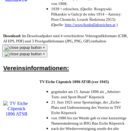
von 1908;
1939 = erloschen; (Quelle: Rozgrywki
Piłkarskie w Galicji do roku 1914 – Autorzy:
Piotr Chomicki, Leszek Śledziona 2015)
(Quelle:
http://www.fussballabzeichen.at
)
Download:
Im Downloadpaket sind 4 verschiedene Vektorgrafikformate (CDR,
AI EPS, PDF) und 3 Pixelgrafikformate (JPG, PNG, GIF) enthalten.
×
×
Vereinsinformationen:
TV Eiche Cöpenick 1896 ATSB (vor 1945)
gegründet am 15. Januar 1896 als „Arbeiter-
Turn- und Sport-Bund“ Köpenick
21. Juni 1921 neue Sportanlage, der „Eiche-
Platz und Umbenennung des Vereins in TSV
Eiche Köpenick
von 1986 bis zur Wende gab es eine kurzzeitige
Namensänderung in BSG Bau Eiche Köpenick
nach der Wiedervereinigung wurde der alte