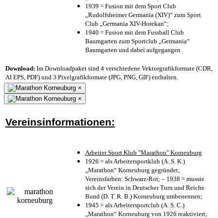
1939 = Fusion mit dem Sport Club
„Rudolfsheimer Germania (XIV)“ zum Sport
Club „Germania XIV-Horekan“;
1940 = Fusion mit dem Fussball Club
Baumgarten zum Sportclub „Germania“
Baumgarten und dabei aufgegangen
Download:
Im Downloadpaket sind 4 verschiedene Vektorgrafikformate (CDR,
AI EPS, PDF) und 3 Pixelgrafikformate (JPG, PNG, GIF) enthalten.
×
×
Vereinsinformationen:
Arbeiter Sport Klub "Marathon" Korneuburg
1926 = als Arbeitersportklub (A. S. K.)
„Marathon“ Korneuburg gegründet;
Vereinsfarben: Schwarz-Rot; – 1938 = musste
sich der Verein in Deutscher Turn und Reichs
Bund (D. T. R. B.) Korneuburg umbenennen;
1945 = als Arbeitersportclub (A. S. C.)
„Marathon“ Korneuburg von 1926 reaktiviert;