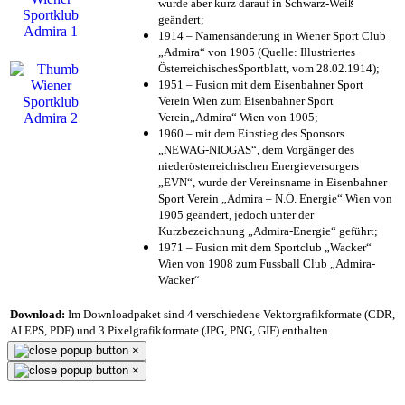
wurde aber kurz darauf in Schwarz-Weiß
geändert;
1914 – Namensänderung in Wiener Sport Club
„Admira“ von 1905 (Quelle: Illustriertes
ÖsterreichischesSportblatt, vom 28.02.1914);
1951 – Fusion mit dem Eisenbahner Sport
Verein Wien zum Eisenbahner Sport
Verein„Admira“ Wien von 1905;
1960 – mit dem Einstieg des Sponsors
„NEWAG-NIOGAS“, dem Vorgänger des
niederösterreichischen Energieversorgers
„EVN“, wurde der Vereinsname in Eisenbahner
Sport Verein „Admira – N.Ö. Energie“ Wien von
1905 geändert, jedoch unter der
Kurzbezeichnung „Admira-Energie“ geführt;
1971 – Fusion mit dem Sportclub „Wacker“
Wien von 1908 zum Fussball Club „Admira-
Wacker“
Download:
Im Downloadpaket sind 4 verschiedene Vektorgrafikformate (CDR,
AI EPS, PDF) und 3 Pixelgrafikformate (JPG, PNG, GIF) enthalten.
×
×