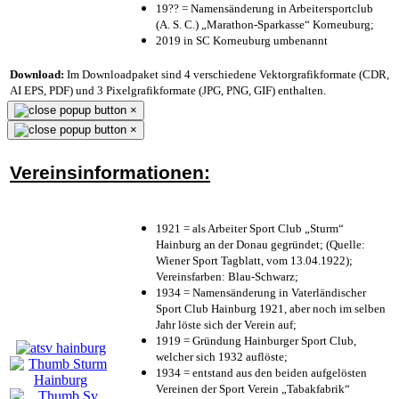
19?? = Namensänderung in Arbeitersportclub
(A. S. C.) „Marathon-Sparkasse“ Korneuburg;
2019 in SC Korneuburg umbenannt
Download:
Im Downloadpaket sind 4 verschiedene Vektorgrafikformate (CDR,
AI EPS, PDF) und 3 Pixelgrafikformate (JPG, PNG, GIF) enthalten.
×
×
Vereinsinformationen:
1921 = als Arbeiter Sport Club „Sturm“
Hainburg an der Donau gegründet; (Quelle:
Wiener Sport Tagblatt, vom 13.04.1922);
Vereinsfarben: Blau-Schwarz;
1934 = Namensänderung in Vaterländischer
Sport Club Hainburg 1921, aber noch im selben
Jahr löste sich der Verein auf;
1919 = Gründung Hainburger Sport Club,
welcher sich 1932 auflöste;
1934 = entstand aus den beiden aufgelösten
Vereinen der Sport Verein „Tabakfabrik“