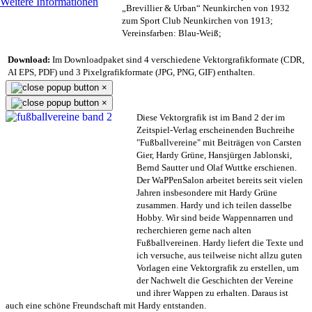
Weitere Informationen
„Brevillier & Urban“ Neunkirchen von 1932
zum Sport Club Neunkirchen von 1913;
Vereinsfarben: Blau-Weiß;
Download:
Im Downloadpaket sind 4 verschiedene Vektorgrafikformate (CDR,
AI EPS, PDF) und 3 Pixelgrafikformate (JPG, PNG, GIF) enthalten.
×
×
Diese Vektorgrafik ist im Band 2 der im
Zeitspiel-Verlag erscheinenden Buchreihe
"Fußballvereine" mit Beiträgen von Carsten
Gier, Hardy Grüne, Hansjürgen Jablonski,
Bernd Sautter und Olaf Wuttke erschienen.
Der WaPPenSalon arbeitet bereits seit vielen
Jahren insbesondere mit Hardy Grüne
zusammen. Hardy und ich teilen dasselbe
Hobby. Wir sind beide Wappennarren und
recherchieren gerne nach alten
Fußballvereinen. Hardy liefert die Texte und
ich versuche, aus teilweise nicht allzu guten
Vorlagen eine Vektorgrafik zu erstellen, um
der Nachwelt die Geschichten der Vereine
und ihrer Wappen zu erhalten. Daraus ist
auch eine schöne Freundschaft mit Hardy entstanden.