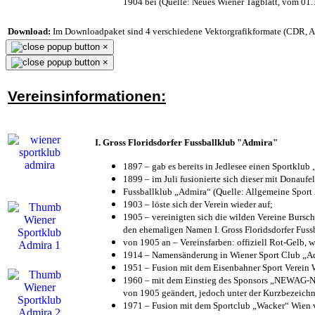
1904 bei (Quelle: Neues Wiener Tagblatt, vom 01
Download:
Im Downloadpaket sind 4 verschiedene Vektorgrafikformate (CDR, AI 
×
×
Vereinsinformationen:
I. Gross Floridsdorfer Fussballklub "Admira"
1897 – gab es bereits in Jedlesee einen Sportklub
1899 – im Juli fusionierte sich dieser mit Donaufel
Fussballklub „Admira“ (Quelle: Allgemeine Sport
1903 – löste sich der Verein wieder auf;
1905 – vereinigten sich die wilden Vereine Bursc
den ehemaligen Namen I. Gross Floridsdorfer Fus
von 1905 an – Vereinsfarben: offiziell Rot-Gelb, 
1914 – Namensänderung in Wiener Sport Club „Admi
1951 – Fusion mit dem Eisenbahner Sport Verein
1960 – mit dem Einstieg des Sponsors „NEWAG-NI
von 1905 geändert, jedoch unter der Kurzbezeich
1971 – Fusion mit dem Sportclub „Wacker“ Wien