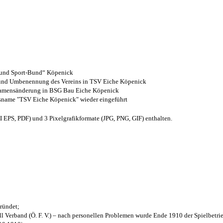
- und Sport-Bund“ Köpenick
z und Umbenennung des Vereins in TSV Eiche Köpenick
 Namensänderung in BSG Bau Eiche Köpenick
nsname "TSV Eiche Köpenick" wieder eingeführt
EPS, PDF) und 3 Pixelgrafikformate (JPG, PNG, GIF) enthalten.
ründet;
l Verband (Ö. F. V.) – nach personellen Problemen wurde Ende 1910 der Spielbetri