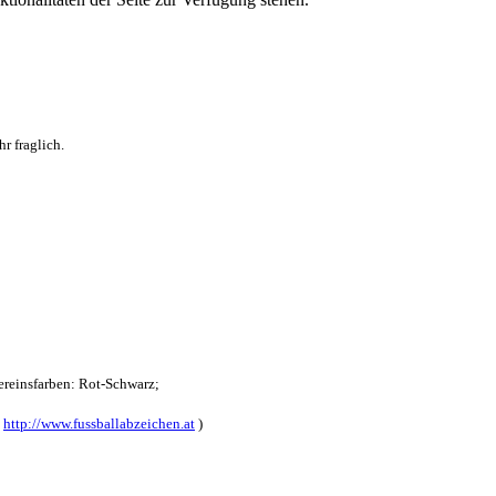
r fraglich.
reinsfarben: Rot-Schwarz;
:
http://www.fussballabzeichen.at
)