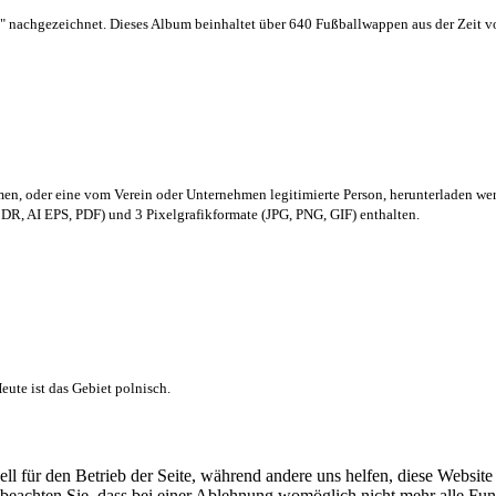
 nachgezeichnet. Dieses Album beinhaltet über 640 Fußballwappen aus der Zeit 
men,
oder eine vom Verein oder Unternehmen legitimierte Person,
herunterladen we
R, AI EPS, PDF) und 3 Pixelgrafikformate (JPG, PNG, GIF) enthalten.
ute ist das Gebiet polnisch.
ell für den Betrieb der Seite, während andere uns helfen, diese Websit
 beachten Sie, dass bei einer Ablehnung womöglich nicht mehr alle Funk