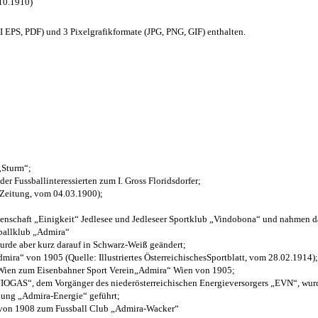
.10.1910)
EPS, PDF) und 3 Pixelgrafikformate (JPG, PNG, GIF) enthalten.
 „Sturm“;
der Fussballinteressierten zum I. Gross Floridsdorfer
;
 Zeitung, vom 04.03.1900);
henschaft „Einigkeit“ Jedlesee und Jedleseer Sportklub „Vindobona“ und nahmen d
sballklub „Admira“
wurde aber kurz darauf in Schwarz-Weiß geändert;
ra“ von 1905 (Quelle: Illustriertes ÖsterreichischesSportblatt, vom 28.02.1914);
 Wien zum Eisenbahner Sport Verein„Admira“ Wien von 1905;
OGAS“, dem Vorgänger des niederösterreichischen Energieversorgers „EVN“, wurde
nung „Admira-Energie“ geführt;
 von 1908 zum Fussball Club „Admira-Wacker“