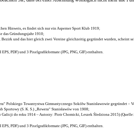
chen Hinweis, es findet sich nur ein Asperner Sport Klub 1919
;
die das Gründungsjahr 1910
;
. Bezirk und das hier gleich zwei Vereine gleichzeitig gegründet wurden, scheint seh
EPS, PDF) und 3 Pixelgrafikformate (JPG, PNG, GIF) enthalten.
a“ Polskiego Towarzystwa Gimnastycznego Sokółw Stanisławowie gegründet – Ve
b Sportowy (S. K. S.) „Rewera“ Stanisławów von 1908;
w Galicji do roku 1914 – Autorzy: Piotr Chomicki, Leszek Śledziona 2015) (Quelle
EPS, PDF) und 3 Pixelgrafikformate (JPG, PNG, GIF) enthalten.