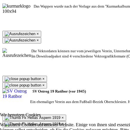
Das Wappen wurde nach der Vorlage aus dem "Kurmarkalbum"
×
×
Die Vektordaten können nur vom jeweiligen Verein, Unterneh
Im Downloadpaket sind 4 verschiedene Vektorgrafikformate (CD
×
×
SV Ostrog 19 Ratibor (vor 1945)
Ein ehemaliger Verein aus dem Fußball-Bezirk Oberschlesien. He
Wir benutzen Cookies
×
×
Wir nutzen Cookies auf unserer Website. Einige von ihnen sind essenzi
können selbst entscheiden, ob Sie die Cookies zulassen möchten. Bitte