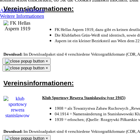
Vereinsinformationen:
Akzeptieren
Ablehnen
Weitere Informationen
FK Hellas Aspern 1919, dazu gibt es keinen deutli
Die Klubfarben Grün-Weiß sind identisch, sowie 
Aspern ist ein kleiner Bezirksteil aus Wien dem 22
Download:
Im Downloadpaket sind 4 verschiedene Vektorgrafikformate (CDR, AI 
×
×
Vereinsinformationen:
Klub Sportowy Rewera Stanisławów (vor 1945)
1908 = als Towarzystwa Zabaw Ruchowych „Rewer
04.1914 = Namensänderung in Stanisławowski Klu
1939 = erloschen; (Quelle: Rozgrywki Piłkarskie 
Download:
Im Downloadpaket sind 4 verschiedene Vektorgrafikformate (CDR, AI 
×