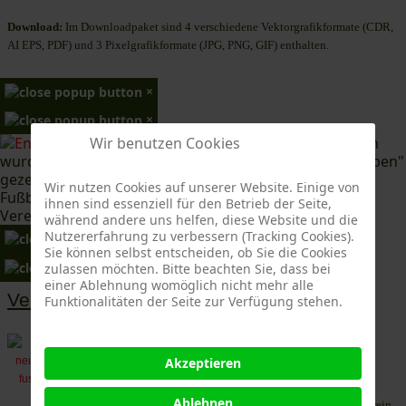
Download:
Im Downloadpaket sind 4 verschiedene Vektorgrafikformate (CDR,
AI EPS, PDF) und 3 Pixelgrafikformate (JPG, PNG, GIF) enthalten.
×
×
Wir benutzen Cookies
Die englischen Wappen
wurden für Hardy Grünes Buch "Englands Fußballwappen"
gezeichnet. Ein weiteres Buch das Hardy Grüne dem
Wir nutzen Cookies auf unserer Website. Einige von
Fußball und vor allem den damit verbundenen
ihnen sind essenziell für den Betrieb der Seite,
Vereinswappen widmete.
während andere uns helfen, diese Website und die
Nutzererfahrung zu verbessern (Tracking Cookies).
×
Sie können selbst entscheiden, ob Sie die Cookies
×
zulassen möchten. Bitte beachten Sie, dass bei
einer Ablehnung womöglich nicht mehr alle
Vereinsinformationen:
Funktionalitäten der Seite zur Verfügung stehen.
I. Neunkirchner Fußballklub
Akzeptieren
1913 = als I. Neunkirchner Fussball-Klub
gegründet, kriegsbedingt wieder aufgelöst;
Ablehnen
1925 = Nachfolgeverein als 1. Arbeitersportverein