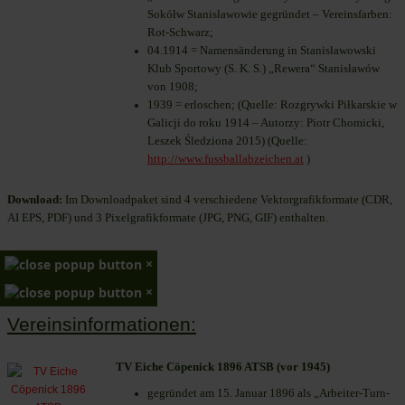
Sokółw Stanisławowie gegründet – Vereinsfarben:
Rot-Schwarz;
04.1914 = Namensänderung in Stanisławowski
Klub Sportowy (S. K. S.) „Rewera“ Stanisławów
von 1908;
1939 = erloschen; (Quelle: Rozgrywki Piłkarskie w
Galicji do roku 1914 – Autorzy: Piotr Chomicki,
Leszek Śledziona 2015) (Quelle:
http://www.fussballabzeichen.at
)
Download:
Im Downloadpaket sind 4 verschiedene Vektorgrafikformate (CDR,
AI EPS, PDF) und 3 Pixelgrafikformate (JPG, PNG, GIF) enthalten.
×
×
Vereinsinformationen:
TV Eiche Cöpenick 1896 ATSB (vor 1945)
gegründet am 15. Januar 1896 als „Arbeiter-Turn-