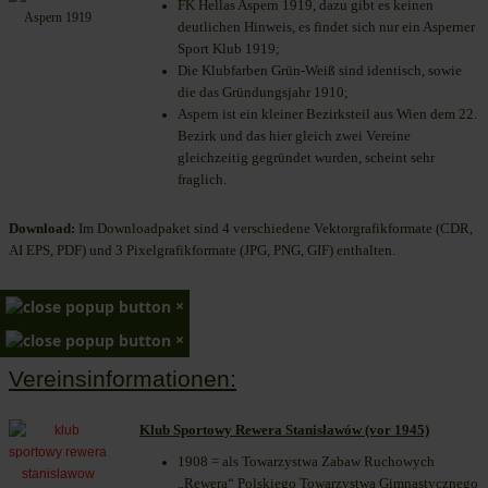
FK Hellas Aspern 1919, dazu gibt es keinen
deutlichen Hinweis, es findet sich nur ein Asperner
Sport Klub 1919
;
Die Klubfarben Grün-Weiß sind identisch, sowie
die das Gründungsjahr 1910
;
Aspern ist ein kleiner Bezirksteil aus Wien dem 22.
Bezirk und das hier gleich zwei Vereine
gleichzeitig gegründet wurden, scheint sehr
fraglich.
Download:
Im Downloadpaket sind 4 verschiedene Vektorgrafikformate (CDR,
AI EPS, PDF) und 3 Pixelgrafikformate (JPG, PNG, GIF) enthalten.
×
×
Vereinsinformationen:
Klub Sportowy Rewera Stanisławów (vor 1945)
1908 = als Towarzystwa Zabaw Ruchowych
„Rewera“ Polskiego Towarzystwa Gimnastycznego