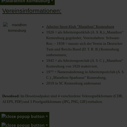
×
Vereinsinformationen:
Arbeiter Sport Klub "Marathon" Korneuburg
1926 = als Arbeitersportklub (A. S. K.) „Marathon“
Korneuburg gegründet; Vereinsfarben: Schwarz-
Rot; – 1938 = musste sich der Verein in Deutscher
Turn und Reichs Bund (D. T. R. B.) Korneuburg
umbenennen;
1945 = als Arbeitersportclub (A. S. C.) „Marathon“
Korneuburg von 1926 reaktiviert;
19?? = Namensänderung in Arbeitersportclub (A. S.
C.) „Marathon-Sparkasse“ Korneuburg;
2019 in SC Korneuburg umbenannt
Download:
Im Downloadpaket sind 4 verschiedene Vektorgrafikformate (CDR,
AI EPS, PDF) und 3 Pixelgrafikformate (JPG, PNG, GIF) enthalten.
×
×