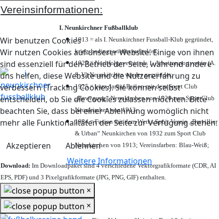
Vereinsinformationen:
I. Neunkirchner Fußballklub
Wir benutzen Cookies
1913 = als I. Neunkirchner Fussball-Klub gegründet,
Wir nutzen Cookies auf unserer Website. Einige von ihnen
kriegsbedingt wieder aufgelöst;
sind essenziell für den Betrieb der Seite, während andere
1925 = Nachfolgeverein als 1. Arbeitersportverein (A.
uns helfen, diese Website und die Nutzererfahrung zu
S. V.) Neunkirchen wieder gegründet;
verbessern (Tracking Cookies). Sie können selbst
1925 = kurz darauf Fusion mit dem Sport Club
entscheiden, ob Sie die Cookies zulassen möchten. Bitte
„Bewegung“ Neunkirchen von 1920 zum Sport Club
beachten Sie, dass bei einer Ablehnung womöglich nicht
Neunkirchen von 1913;
mehr alle Funktionalitäten der Seite zur Verfügung stehen.
1984 = Fusion mit dem Werks Sport Verein „Brevillier
& Urban“ Neunkirchen von 1932 zum Sport Club
Akzeptieren
Ablehnen
Neunkirchen von 1913; Vereinsfarben: Blau-Weiß;
Weitere Informationen
Download:
Im Downloadpaket sind 4 verschiedene Vektorgrafikformate (CDR, AI
EPS, PDF) und 3 Pixelgrafikformate (JPG, PNG, GIF) enthalten.
×
×