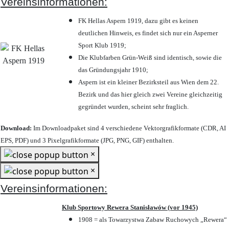
Vereinsinformationen:
FK Hellas Aspern 1919, dazu gibt es keinen
deutlichen Hinweis, es findet sich nur ein Asperner
Sport Klub 1919
;
Die Klubfarben Grün-Weiß sind identisch, sowie die
das Gründungsjahr 1910
;
Aspern ist ein kleiner Bezirksteil aus Wien dem 22.
Bezirk und das hier gleich zwei Vereine gleichzeitig
gegründet wurden, scheint sehr fraglich.
Download:
Im Downloadpaket sind 4 verschiedene Vektorgrafikformate (CDR, AI
EPS, PDF) und 3 Pixelgrafikformate (JPG, PNG, GIF) enthalten.
×
×
Vereinsinformationen:
Klub Sportowy Rewera Stanisławów (vor 1945)
1908 = als Towarzystwa Zabaw Ruchowych „Rewera“