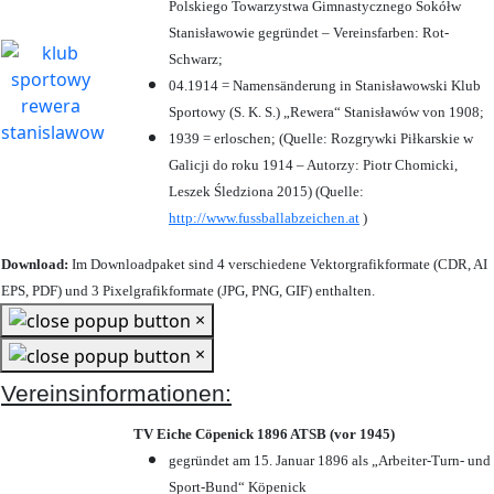
Polskiego Towarzystwa Gimnastycznego Sokółw
Stanisławowie gegründet – Vereinsfarben: Rot-
Schwarz;
04.1914 = Namensänderung in Stanisławowski Klub
Sportowy (S. K. S.) „Rewera“ Stanisławów von 1908;
1939 = erloschen; (Quelle: Rozgrywki Piłkarskie w
Galicji do roku 1914 – Autorzy: Piotr Chomicki,
Leszek Śledziona 2015) (Quelle:
http://www.fussballabzeichen.at
)
Download:
Im Downloadpaket sind 4 verschiedene Vektorgrafikformate (CDR, AI
EPS, PDF) und 3 Pixelgrafikformate (JPG, PNG, GIF) enthalten.
×
×
Vereinsinformationen:
TV Eiche Cöpenick 1896 ATSB (vor 1945)
gegründet am 15. Januar 1896 als „Arbeiter-Turn- und
Sport-Bund“ Köpenick