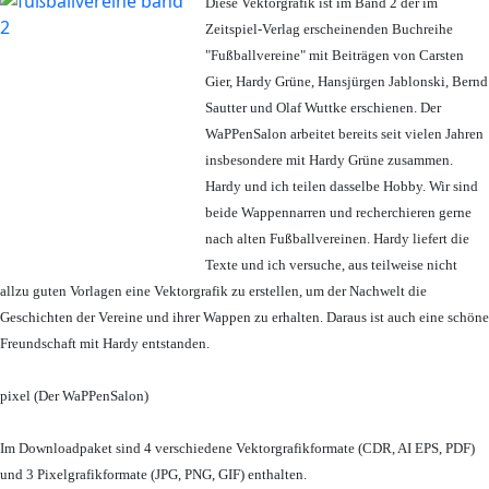
Diese Vektorgrafik ist im Band 2 der im
Zeitspiel-Verlag erscheinenden Buchreihe
"Fußballvereine" mit Beiträgen von Carsten
Gier, Hardy Grüne, Hansjürgen Jablonski, Bernd
Sautter und Olaf Wuttke erschienen. Der
WaPPenSalon arbeitet bereits seit vielen Jahren
insbesondere mit Hardy Grüne zusammen.
Hardy und ich teilen dasselbe Hobby. Wir sind
beide Wappennarren und recherchieren gerne
nach alten Fußballvereinen. Hardy liefert die
Texte und ich versuche, aus teilweise nicht
allzu guten Vorlagen eine Vektorgrafik zu erstellen, um der Nachwelt die
Geschichten der Vereine und ihrer Wappen zu erhalten. Daraus ist auch eine schöne
Freundschaft mit Hardy entstanden.
pixel (Der WaPPenSalon)
Im Downloadpaket sind 4 verschiedene Vektorgrafikformate (CDR, AI EPS, PDF)
und 3 Pixelgrafikformate (JPG, PNG, GIF) enthalten.