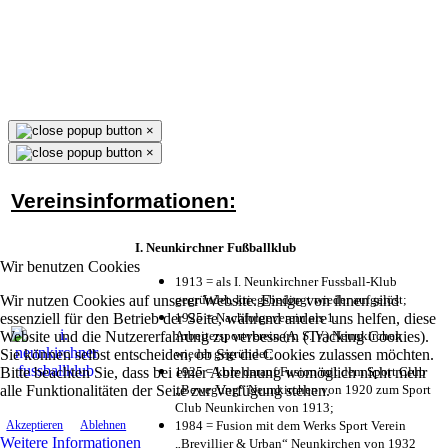
×
×
Vereinsinformationen:
I. Neunkirchner Fußballklub
Wir benutzen Cookies
1913 = als I. Neunkirchner Fussball-Klub
Wir nutzen Cookies auf unserer Website. Einige von ihnen sind
gegründet, kriegsbedingt wieder aufgelöst;
essenziell für den Betrieb der Seite, während andere uns helfen, diese
1925 = Nachfolgeverein als 1.
Website und die Nutzererfahrung zu verbessern (Tracking Cookies).
Arbeitersportverein (A. S. V.) Neunkirchen
Sie können selbst entscheiden, ob Sie die Cookies zulassen möchten.
wieder gegründet;
Bitte beachten Sie, dass bei einer Ablehnung womöglich nicht mehr
1925 = kurz darauf Fusion mit dem Sport Club
alle Funktionalitäten der Seite zur Verfügung stehen.
„Bewegung“ Neunkirchen von 1920 zum Sport
Club Neunkirchen von 1913;
1984 = Fusion mit dem Werks Sport Verein
Akzeptieren
Ablehnen
Weitere Informationen
„Brevillier & Urban“ Neunkirchen von 1932