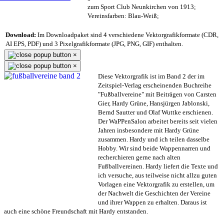
zum Sport Club Neunkirchen von 1913;
Vereinsfarben: Blau-Weiß;
Download:
Im Downloadpaket sind 4 verschiedene Vektorgrafikformate (CDR,
AI EPS, PDF) und 3 Pixelgrafikformate (JPG, PNG, GIF) enthalten.
×
×
Diese Vektorgrafik ist im Band 2 der im
Zeitspiel-Verlag erscheinenden Buchreihe
"Fußballvereine" mit Beiträgen von Carsten
Gier, Hardy Grüne, Hansjürgen Jablonski,
Bernd Sautter und Olaf Wuttke erschienen.
Der WaPPenSalon arbeitet bereits seit vielen
Jahren insbesondere mit Hardy Grüne
zusammen. Hardy und ich teilen dasselbe
Hobby. Wir sind beide Wappennarren und
recherchieren gerne nach alten
Fußballvereinen. Hardy liefert die Texte und
ich versuche, aus teilweise nicht allzu guten
Vorlagen eine Vektorgrafik zu erstellen, um
der Nachwelt die Geschichten der Vereine
und ihrer Wappen zu erhalten. Daraus ist
auch eine schöne Freundschaft mit Hardy entstanden.