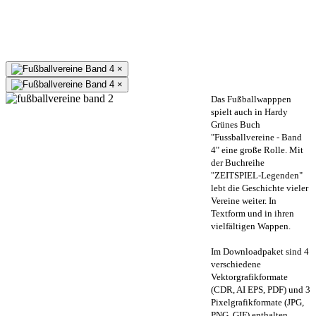
×
×
Das Fußballwapppen
spielt auch in Hardy
Grünes Buch
"Fussballvereine - Band
4" eine große Rolle. Mit
der Buchreihe
"ZEITSPIEL-Legenden"
lebt die Geschichte vieler
Vereine weiter. In
Textform und in ihren
vielfältigen Wappen.
Im Downloadpaket sind 4
verschiedene
Vektorgrafikformate
(CDR, AI EPS, PDF) und 3
Pixelgrafikformate (JPG,
PNG, GIF) enthalten.