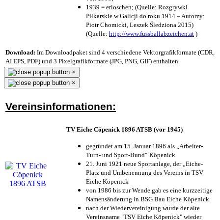
1939 = erloschen; (Quelle: Rozgrywki
Piłkarskie w Galicji do roku 1914 – Autorzy:
Piotr Chomicki, Leszek Śledziona 2015)
(Quelle:
http://www.fussballabzeichen.at
)
Download:
Im Downloadpaket sind 4 verschiedene Vektorgrafikformate (CDR,
AI EPS, PDF) und 3 Pixelgrafikformate (JPG, PNG, GIF) enthalten.
×
×
Vereinsinformationen:
TV Eiche Cöpenick 1896 ATSB (vor 1945)
gegründet am 15. Januar 1896 als „Arbeiter-
Turn- und Sport-Bund“ Köpenick
21. Juni 1921 neue Sportanlage, der „Eiche-
Platz und Umbenennung des Vereins in TSV
Eiche Köpenick
von 1986 bis zur Wende gab es eine kurzzeitige
Namensänderung in BSG Bau Eiche Köpenick
nach der Wiedervereinigung wurde der alte
Vereinsname "TSV Eiche Köpenick" wieder