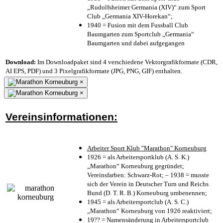
„Rudolfsheimer Germania (XIV)“ zum Sport
Club „Germania XIV-Horekan“;
1940 = Fusion mit dem Fussball Club
Baumgarten zum Sportclub „Germania“
Baumgarten und dabei aufgegangen
Download:
Im Downloadpaket sind 4 verschiedene Vektorgrafikformate (CDR,
AI EPS, PDF) und 3 Pixelgrafikformate (JPG, PNG, GIF) enthalten.
×
×
Vereinsinformationen:
Arbeiter Sport Klub "Marathon" Korneuburg
1926 = als Arbeitersportklub (A. S. K.)
„Marathon“ Korneuburg gegründet;
Vereinsfarben: Schwarz-Rot; – 1938 = musste
sich der Verein in Deutscher Turn und Reichs
Bund (D. T. R. B.) Korneuburg umbenennen;
1945 = als Arbeitersportclub (A. S. C.)
„Marathon“ Korneuburg von 1926 reaktiviert;
19?? = Namensänderung in Arbeitersportclub