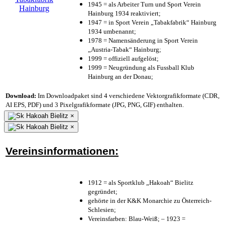
1945 = als Arbeiter Turn und Sport Verein
Hainburg 1934 reaktiviert;
1947 = in Sport Verein „Tabakfabrik“ Hainburg
1934 umbenannt;
1978 = Namensänderung in Sport Verein
„Austria-Tabak“ Hainburg;
1999 = offiziell aufgelöst;
1999 = Neugründung als Fussball Klub
Hainburg an der Donau;
Download:
Im Downloadpaket sind 4 verschiedene Vektorgrafikformate (CDR,
AI EPS, PDF) und 3 Pixelgrafikformate (JPG, PNG, GIF) enthalten.
×
×
Vereinsinformationen:
1912 = als Sportklub „Hakoah“ Bielitz
gegründet;
gehörte in der K&K Monarchie zu Österreich-
Schlesien;
Vereinsfarben: Blau-Weiß; – 1923 =