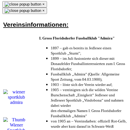
×
×
Vereinsinformationen:
I. Gross Floridsdorfer Fussballklub "Admira"
1897 – gab es bereits in Jedlesee einen
Sportklub „Sturm“;
1899 – im Juli fusionierte sich dieser mit
Donaufelder Fussballinteressierten zum I. Gross
Floridsdorfer
;
Fussballklub „Admira“ (Quelle: Allgemeine
Sport Zeitung, vom 04.03.1900);
1903 – löste sich der Verein wieder auf;
1905 – vereinigten sich die wilden Vereine
Burschenschaft „Einigkeit“ Jedlesee und
Jedleseer Sportklub „Vindobona“ und nahmen
dabei wieder
den ehemaligen Namen I. Gross Floridsdorfer
Fussballklub „Admira“
von 1905 an – Vereinsfarben: offiziell Rot-Gelb,
wurde aber kurz darauf in Schwarz-Weiß