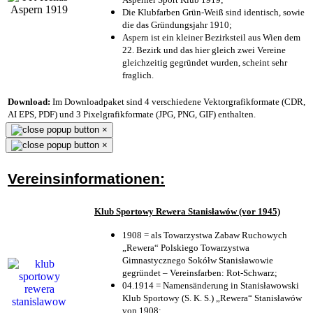
Die Klubfarben Grün-Weiß sind identisch, sowie
die das Gründungsjahr 1910
;
Aspern ist ein kleiner Bezirksteil aus Wien dem
22. Bezirk und das hier gleich zwei Vereine
gleichzeitig gegründet wurden, scheint sehr
fraglich.
Download:
Im Downloadpaket sind 4 verschiedene Vektorgrafikformate (CDR,
AI EPS, PDF) und 3 Pixelgrafikformate (JPG, PNG, GIF) enthalten.
×
×
Vereinsinformationen:
Klub Sportowy Rewera Stanisławów (vor 1945)
1908 = als Towarzystwa Zabaw Ruchowych
„Rewera“ Polskiego Towarzystwa
Gimnastycznego Sokółw Stanisławowie
gegründet – Vereinsfarben: Rot-Schwarz;
04.1914 = Namensänderung in Stanisławowski
Klub Sportowy (S. K. S.) „Rewera“ Stanisławów
von 1908;