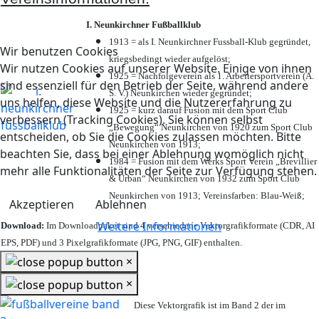
I. Neunkirchner Fußballklub
1913 = als I. Neunkirchner Fussball-Klub gegründet,
Wir benutzen Cookies
kriegsbedingt wieder aufgelöst;
Wir nutzen Cookies auf unserer Website. Einige von ihnen
1925 = Nachfolgeverein als 1. Arbeitersportverein (A.
sind essenziell für den Betrieb der Seite, während andere
S. V.) Neunkirchen wieder gegründet;
uns helfen, diese Website und die Nutzererfahrung zu
1925 = kurz darauf Fusion mit dem Sport Club
verbessern (Tracking Cookies). Sie können selbst
„Bewegung“ Neunkirchen von 1920 zum Sport Club
entscheiden, ob Sie die Cookies zulassen möchten. Bitte
Neunkirchen von 1913;
beachten Sie, dass bei einer Ablehnung womöglich nicht
1984 = Fusion mit dem Werks Sport Verein „Brevillier
mehr alle Funktionalitäten der Seite zur Verfügung stehen.
& Urban“ Neunkirchen von 1932 zum Sport Club
Neunkirchen von 1913; Vereinsfarben: Blau-Weiß;
Akzeptieren
Ablehnen
Weitere Informationen
Download:
Im Downloadpaket sind 4 verschiedene Vektorgrafikformate (CDR, AI
EPS, PDF) und 3 Pixelgrafikformate (JPG, PNG, GIF) enthalten.
×
×
Diese Vektorgrafik ist im Band 2 der im