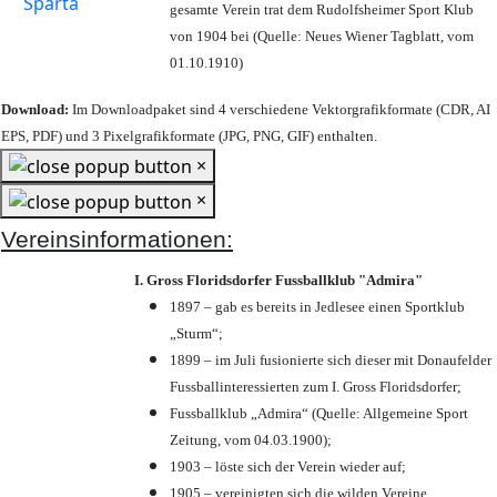
gesamte Verein trat dem Rudolfsheimer Sport Klub
von 1904 bei (Quelle: Neues Wiener Tagblatt, vom
01.10.1910)
Download:
Im Downloadpaket sind 4 verschiedene Vektorgrafikformate (CDR, AI
EPS, PDF) und 3 Pixelgrafikformate (JPG, PNG, GIF) enthalten.
×
×
Vereinsinformationen:
I. Gross Floridsdorfer Fussballklub "Admira"
1897 – gab es bereits in Jedlesee einen Sportklub
„Sturm“;
1899 – im Juli fusionierte sich dieser mit Donaufelder
Fussballinteressierten zum I. Gross Floridsdorfer
;
Fussballklub „Admira“ (Quelle: Allgemeine Sport
Zeitung, vom 04.03.1900);
1903 – löste sich der Verein wieder auf;
1905 – vereinigten sich die wilden Vereine