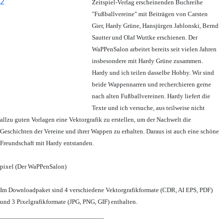
Zeitspiel-Verlag erscheinenden Buchreihe
"Fußballvereine" mit Beiträgen von Carsten
Gier, Hardy Grüne, Hansjürgen Jablonski, Bernd
Sautter und Olaf Wuttke erschienen. Der
WaPPenSalon arbeitet bereits seit vielen Jahren
insbesondere mit Hardy Grüne zusammen.
Hardy und ich teilen dasselbe Hobby. Wir sind
beide Wappennarren und recherchieren gerne
nach alten Fußballvereinen. Hardy liefert die
Texte und ich versuche, aus teilweise nicht
allzu guten Vorlagen eine Vektorgrafik zu erstellen, um der Nachwelt die
Geschichten der Vereine und ihrer Wappen zu erhalten. Daraus ist auch eine schöne
Freundschaft mit Hardy entstanden.
pixel (Der WaPPenSalon)
Im Downloadpaket sind 4 verschiedene Vektorgrafikformate (CDR, AI EPS, PDF)
und 3 Pixelgrafikformate (JPG, PNG, GIF) enthalten.