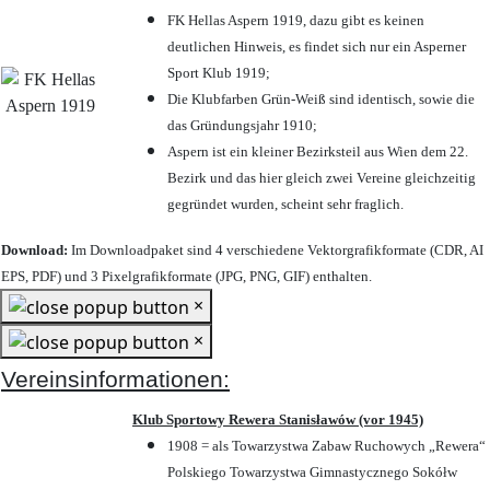
FK Hellas Aspern 1919, dazu gibt es keinen
deutlichen Hinweis, es findet sich nur ein Asperner
Sport Klub 1919
;
Die Klubfarben Grün-Weiß sind identisch, sowie die
das Gründungsjahr 1910
;
Aspern ist ein kleiner Bezirksteil aus Wien dem 22.
Bezirk und das hier gleich zwei Vereine gleichzeitig
gegründet wurden, scheint sehr fraglich.
Download:
Im Downloadpaket sind 4 verschiedene Vektorgrafikformate (CDR, AI
EPS, PDF) und 3 Pixelgrafikformate (JPG, PNG, GIF) enthalten.
×
×
Vereinsinformationen:
Klub Sportowy Rewera Stanisławów (vor 1945)
1908 = als Towarzystwa Zabaw Ruchowych „Rewera“
Polskiego Towarzystwa Gimnastycznego Sokółw