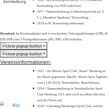
Korneuburg von 1926 reaktiviert;
19?? = Namensänderung in Arbeitersportclub (A. S.
C.) „Marathon-Sparkasse“ Korneuburg;
2019 in SC Korneuburg umbenannt
Download:
Im Downloadpaket sind 4 verschiedene Vektorgrafikformate (CDR, AI
EPS, PDF) und 3 Pixelgrafikformate (JPG, PNG, GIF) enthalten.
×
×
Vereinsinformationen:
1921 = als Arbeiter Sport Club „Sturm“ Hainburg an
der Donau gegründet; (Quelle: Wiener Sport Tagblatt,
vom 13.04.1922); Vereinsfarben: Blau-Schwarz;
1934 = Namensänderung in Vaterländischer Sport
Club Hainburg 1921, aber noch im selben Jahr löste
sich der Verein auf;
1919 = Gründung Hainburger Sport Club, welcher