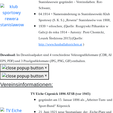
Stanisławowie gegründet – Vereinsfarben: Rot-
Schwarz;
04.1914 = Namensänderung in Stanisławowski Klub
Sportowy (S. K. S.) „Rewera“ Stanisławów von 1908;
1939 = erloschen; (Quelle: Rozgrywki Piłkarskie w
Galicji do roku 1914 – Autorzy: Piotr Chomicki,
Leszek Śledziona 2015) (Quelle:
http://www.fussballabzeichen.at
)
Download:
Im Downloadpaket sind 4 verschiedene Vektorgrafikformate (CDR, AI
EPS, PDF) und 3 Pixelgrafikformate (JPG, PNG, GIF) enthalten.
×
×
Vereinsinformationen:
TV Eiche Cöpenick 1896 ATSB (vor 1945)
gegründet am 15. Januar 1896 als „Arbeiter-Turn- und
Sport-Bund“ Köpenick
21. Juni 1921 neue Sportanlage, der „Eiche-Platz und