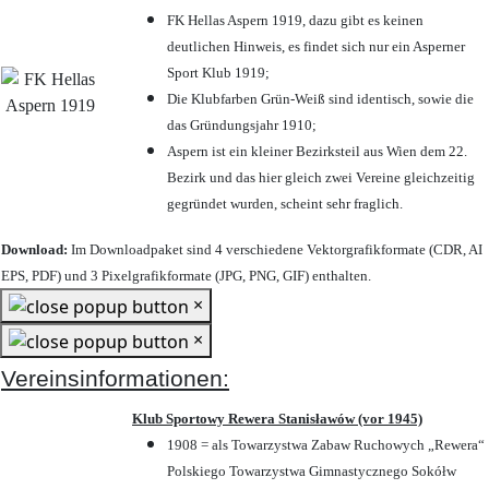
FK Hellas Aspern 1919, dazu gibt es keinen
deutlichen Hinweis, es findet sich nur ein Asperner
Sport Klub 1919
;
Die Klubfarben Grün-Weiß sind identisch, sowie die
das Gründungsjahr 1910
;
Aspern ist ein kleiner Bezirksteil aus Wien dem 22.
Bezirk und das hier gleich zwei Vereine gleichzeitig
gegründet wurden, scheint sehr fraglich.
Download:
Im Downloadpaket sind 4 verschiedene Vektorgrafikformate (CDR, AI
EPS, PDF) und 3 Pixelgrafikformate (JPG, PNG, GIF) enthalten.
×
×
Vereinsinformationen:
Klub Sportowy Rewera Stanisławów (vor 1945)
1908 = als Towarzystwa Zabaw Ruchowych „Rewera“
Polskiego Towarzystwa Gimnastycznego Sokółw