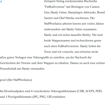
Zeitspiel-Verlag erscheinenden Buchreihe
"Fußballvereine" mit Beiträgen von Carsten
Gier, Hardy Grüne, Hansjürgen Jablonski, Bernd
Sautter und Olaf Wuttke erschienen. Der
WaPPenSalon arbeitet bereits seit vielen Jahren
insbesondere mit Hardy Grüne zusammen.
Hardy und ich teilen dasselbe Hobby. Wir sind
beide Wappennarren und recherchieren gerne
nach alten Fußballvereinen. Hardy liefert die
Texte und ich versuche, aus teilweise nicht
allzu guten Vorlagen eine Vektorgrafik zu erstellen, um der Nachwelt die
Geschichten der Vereine und ihrer Wappen zu erhalten. Daraus ist auch eine schöne
Freundschaft mit Hardy entstanden.
pixel (Der WaPPenSalon)
Im Downloadpaket sind 4 verschiedene Vektorgrafikformate (CDR, AI EPS, PDF)
und 3 Pixelgrafikformate (JPG, PNG, GIF) enthalten.