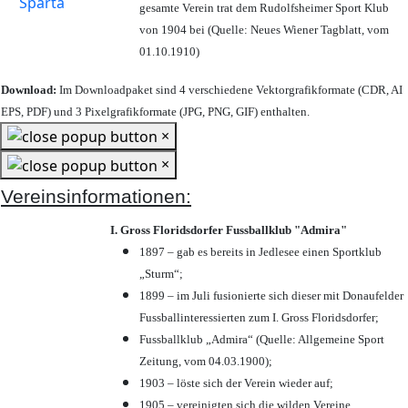
gesamte Verein trat dem Rudolfsheimer Sport Klub
von 1904 bei (Quelle: Neues Wiener Tagblatt, vom
01.10.1910)
Download:
Im Downloadpaket sind 4 verschiedene Vektorgrafikformate (CDR, AI
EPS, PDF) und 3 Pixelgrafikformate (JPG, PNG, GIF) enthalten.
×
×
Vereinsinformationen:
I. Gross Floridsdorfer Fussballklub "Admira"
1897 – gab es bereits in Jedlesee einen Sportklub
„Sturm“;
1899 – im Juli fusionierte sich dieser mit Donaufelder
Fussballinteressierten zum I. Gross Floridsdorfer
;
Fussballklub „Admira“ (Quelle: Allgemeine Sport
Zeitung, vom 04.03.1900);
1903 – löste sich der Verein wieder auf;
1905 – vereinigten sich die wilden Vereine