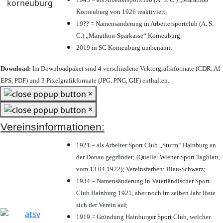
Korneuburg von 1926 reaktiviert;
19?? = Namensänderung in Arbeitersportclub (A. S.
C.) „Marathon-Sparkasse“ Korneuburg;
2019 in SC Korneuburg umbenannt
Download:
Im Downloadpaket sind 4 verschiedene Vektorgrafikformate (CDR, AI
EPS, PDF) und 3 Pixelgrafikformate (JPG, PNG, GIF) enthalten.
×
×
Vereinsinformationen:
1921 = als Arbeiter Sport Club „Sturm“ Hainburg an
der Donau gegründet; (Quelle: Wiener Sport Tagblatt,
vom 13.04.1922); Vereinsfarben: Blau-Schwarz;
1934 = Namensänderung in Vaterländischer Sport
Club Hainburg 1921, aber noch im selben Jahr löste
sich der Verein auf;
1919 = Gründung Hainburger Sport Club, welcher