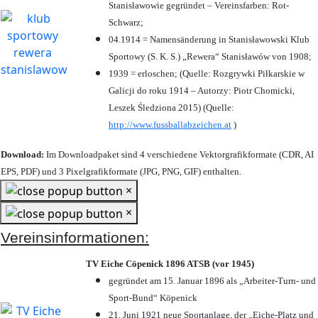
Stanisławowie gegründet – Vereinsfarben: Rot-
Schwarz;
04.1914 = Namensänderung in Stanisławowski Klub
Sportowy (S. K. S.) „Rewera“ Stanisławów von 1908;
1939 = erloschen; (Quelle: Rozgrywki Piłkarskie w
Galicji do roku 1914 – Autorzy: Piotr Chomicki,
Leszek Śledziona 2015) (Quelle:
http://www.fussballabzeichen.at
)
Download:
Im Downloadpaket sind 4 verschiedene Vektorgrafikformate (CDR, AI
EPS, PDF) und 3 Pixelgrafikformate (JPG, PNG, GIF) enthalten.
×
×
Vereinsinformationen:
TV Eiche Cöpenick 1896 ATSB (vor 1945)
gegründet am 15. Januar 1896 als „Arbeiter-Turn- und
Sport-Bund“ Köpenick
21. Juni 1921 neue Sportanlage, der „Eiche-Platz und