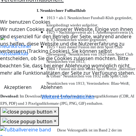
I. Neunkirchner Fußballklub
1913 = als I. Neunkirchner Fussball-Klub gegründet,
Wir benutzen Cookies
kriegsbedingt wieder aufgelöst;
Wir nutzen Cookies auf unserer Website. Einige von ihnen
1925 = Nachfolgeverein als 1. Arbeitersportverein (A.
sind essenziell für den Betrieb der Seite, während andere
S. V.) Neunkirchen wieder gegründet;
uns helfen, diese Website und die Nutzererfahrung zu
1925 = kurz darauf Fusion mit dem Sport Club
verbessern (Tracking Cookies). Sie können selbst
„Bewegung“ Neunkirchen von 1920 zum Sport Club
entscheiden, ob Sie die Cookies zulassen möchten. Bitte
Neunkirchen von 1913;
beachten Sie, dass bei einer Ablehnung womöglich nicht
1984 = Fusion mit dem Werks Sport Verein „Brevillier
mehr alle Funktionalitäten der Seite zur Verfügung stehen.
& Urban“ Neunkirchen von 1932 zum Sport Club
Neunkirchen von 1913; Vereinsfarben: Blau-Weiß;
Akzeptieren
Ablehnen
Weitere Informationen
Download:
Im Downloadpaket sind 4 verschiedene Vektorgrafikformate (CDR, AI
EPS, PDF) und 3 Pixelgrafikformate (JPG, PNG, GIF) enthalten.
×
×
Diese Vektorgrafik ist im Band 2 der im