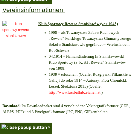
Vereinsinformationen:
Klub Sportowy Rewera Stanisławów (vor 1945)
1908 = als Towarzystwa Zabaw Ruchowych
„Rewera“ Polskiego Towarzystwa Gimnastycznego
Sokółw Stanisławowie gegründet – Vereinsfarben:
Rot-Schwarz;
04.1914 = Namensänderung in Stanisławowski
Klub Sportowy (S. K. S.) „Rewera“ Stanisławów
von 1908;
1939 = erloschen; (Quelle: Rozgrywki Piłkarskie w
Galicji do roku 1914 – Autorzy: Piotr Chomicki,
Leszek Śledziona 2015) (Quelle:
http://www.fussballabzeichen.at
)
Download:
Im Downloadpaket sind 4 verschiedene Vektorgrafikformate (CDR,
AI EPS, PDF) und 3 Pixelgrafikformate (JPG, PNG, GIF) enthalten.
×