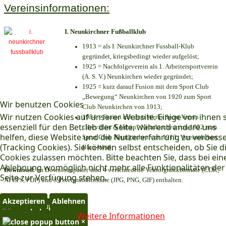
Vereinsinformationen:
I. Neunkirchner Fußballklub
1913 = als I. Neunkirchner Fussball-Klub
gegründet, kriegsbedingt wieder aufgelöst;
1925 = Nachfolgeverein als 1. Arbeitersportverein
(A. S. V.) Neunkirchen wieder gegründet;
1925 = kurz darauf Fusion mit dem Sport Club
„Bewegung“ Neunkirchen von 1920 zum Sport
Wir benutzen Cookies
Club Neunkirchen von 1913;
Wir nutzen Cookies auf unserer Website. Einige von ihnen 
1984 = Fusion mit dem Werks Sport Verein
essenziell für den Betrieb der Seite, während andere uns
„Brevillier & Urban“ Neunkirchen von 1932 zum
helfen, diese Website und die Nutzererfahrung zu verbess
Sport Club Neunkirchen von 1913; Vereinsfarben:
(Tracking Cookies). Sie können selbst entscheiden, ob Sie d
Blau-Weiß;
Cookies zulassen möchten. Bitte beachten Sie, dass bei ein
Ablehnung womöglich nicht mehr alle Funktionalitäten der
Download:
Im Downloadpaket sind 4 verschiedene Vektorgrafikformate (CDR,
Seite zur Verfügung stehen.
AI EPS, PDF) und 3 Pixelgrafikformate (JPG, PNG, GIF) enthalten.
Akzeptieren
Ablehnen
×
Weitere Informationen
×