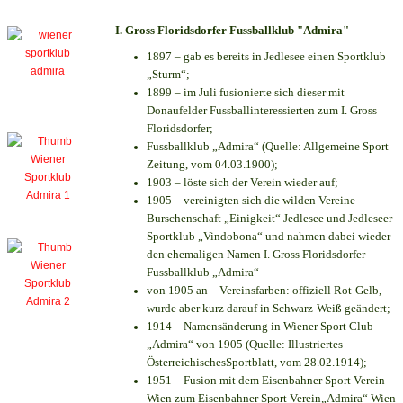
I. Gross Floridsdorfer Fussballklub "Admira"
1897 – gab es bereits in Jedlesee einen Sportklub
„Sturm“;
1899 – im Juli fusionierte sich dieser mit
Donaufelder Fussballinteressierten zum I. Gross
Floridsdorfer
;
Fussballklub „Admira“ (Quelle: Allgemeine Sport
Zeitung, vom 04.03.1900);
1903 – löste sich der Verein wieder auf;
1905 – vereinigten sich die wilden Vereine
Burschenschaft „Einigkeit“ Jedlesee und Jedleseer
Sportklub „Vindobona“ und nahmen dabei wieder
den ehemaligen Namen I. Gross Floridsdorfer
Fussballklub „Admira“
von 1905 an – Vereinsfarben: offiziell Rot-Gelb,
wurde aber kurz darauf in Schwarz-Weiß geändert;
1914 – Namensänderung in Wiener Sport Club
„Admira“ von 1905 (Quelle: Illustriertes
ÖsterreichischesSportblatt, vom 28.02.1914);
1951 – Fusion mit dem Eisenbahner Sport Verein
Wien zum Eisenbahner Sport Verein„Admira“ Wien