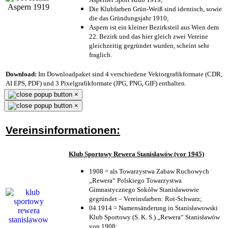
Die Klubfarben Grün-Weiß sind identisch, sowie
die das Gründungsjahr 1910
;
Aspern ist ein kleiner Bezirksteil aus Wien dem
22. Bezirk und das hier gleich zwei Vereine
gleichzeitig gegründet wurden, scheint sehr
fraglich.
Download:
Im Downloadpaket sind 4 verschiedene Vektorgrafikformate (CDR,
AI EPS, PDF) und 3 Pixelgrafikformate (JPG, PNG, GIF) enthalten.
×
×
Vereinsinformationen:
Klub Sportowy Rewera Stanisławów (vor 1945)
1908 = als Towarzystwa Zabaw Ruchowych
„Rewera“ Polskiego Towarzystwa
Gimnastycznego Sokółw Stanisławowie
gegründet – Vereinsfarben: Rot-Schwarz;
04.1914 = Namensänderung in Stanisławowski
Klub Sportowy (S. K. S.) „Rewera“ Stanisławów
von 1908;