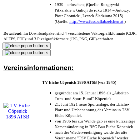
1939 = erloschen; (Quelle: Rozgrywki
Piłkarskie w Galicji do roku 1914 – Autorzy:
Piotr Chomicki, Leszek Śledziona 2015)
(Quelle:
http://www.fussballabzeichen.at
)
Download:
Im Downloadpaket sind 4 verschiedene Vektorgrafikformate (CDR,
AI EPS, PDF) und 3 Pixelgrafikformate (JPG, PNG, GIF) enthalten.
×
×
Vereinsinformationen:
TV Eiche Cöpenick 1896 ATSB (vor 1945)
gegründet am 15. Januar 1896 als „Arbeiter-
Turn- und Sport-Bund“ Köpenick
21. Juni 1921 neue Sportanlage, der „Eiche-
Platz und Umbenennung des Vereins in TSV
Eiche Köpenick
von 1986 bis zur Wende gab es eine kurzzeitige
Namensänderung in BSG Bau Eiche Köpenick
nach der Wiedervereinigung wurde der alte
Vereinsname "TSV Eiche Köpenick" wieder