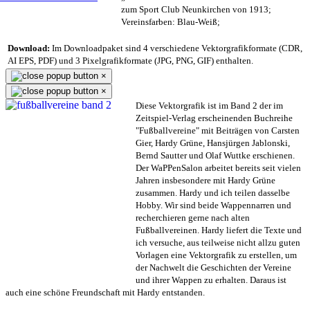
zum Sport Club Neunkirchen von 1913;
Vereinsfarben: Blau-Weiß;
Download:
Im Downloadpaket sind 4 verschiedene Vektorgrafikformate (CDR,
AI EPS, PDF) und 3 Pixelgrafikformate (JPG, PNG, GIF) enthalten.
×
×
Diese Vektorgrafik ist im Band 2 der im
Zeitspiel-Verlag erscheinenden Buchreihe
"Fußballvereine" mit Beiträgen von Carsten
Gier, Hardy Grüne, Hansjürgen Jablonski,
Bernd Sautter und Olaf Wuttke erschienen.
Der WaPPenSalon arbeitet bereits seit vielen
Jahren insbesondere mit Hardy Grüne
zusammen. Hardy und ich teilen dasselbe
Hobby. Wir sind beide Wappennarren und
recherchieren gerne nach alten
Fußballvereinen. Hardy liefert die Texte und
ich versuche, aus teilweise nicht allzu guten
Vorlagen eine Vektorgrafik zu erstellen, um
der Nachwelt die Geschichten der Vereine
und ihrer Wappen zu erhalten. Daraus ist
auch eine schöne Freundschaft mit Hardy entstanden.