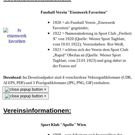
Fussball Verein "Eisenwerk Favoriten"
1920 = als Fussball Verein „Eisenwerk
Favoriten“ gegründet;
1922 = Namensänderung in Sport Club „Freiheit
X“ von 1920 (Quelle: Wiener Sport Tagblatt,
vom 10.01.1922); Vereinsfarben: Rot-Weiß;
1923 = schloss sich der Verein dem Sport Club
„Rapid“ Oberlaa an (Quelle: Wiener Sport
Tagblatt, vom 23.01.1923) und ging dabei in
der Fusion auf
Download:
Im Downloadpaket sind 4 verschiedene Vektorgrafikformate (CDR,
AI EPS, PDF) und 3 Pixelgrafikformate (JPG, PNG, GIF) enthalten.
×
×
Vereinsinformationen:
Sport Klub "Apollo" Wien
1908 – von Arbeitern und Angestellten der