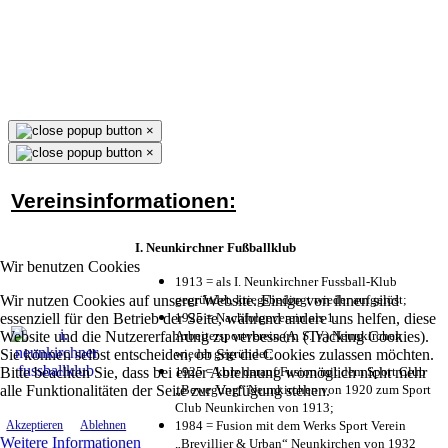
×
×
Vereinsinformationen:
I. Neunkirchner Fußballklub
Wir benutzen Cookies
1913 = als I. Neunkirchner Fussball-Klub
Wir nutzen Cookies auf unserer Website. Einige von ihnen sind
gegründet, kriegsbedingt wieder aufgelöst;
essenziell für den Betrieb der Seite, während andere uns helfen, diese
1925 = Nachfolgeverein als 1.
Website und die Nutzererfahrung zu verbessern (Tracking Cookies).
Arbeitersportverein (A. S. V.) Neunkirchen
Sie können selbst entscheiden, ob Sie die Cookies zulassen möchten.
wieder gegründet;
Bitte beachten Sie, dass bei einer Ablehnung womöglich nicht mehr
1925 = kurz darauf Fusion mit dem Sport Club
alle Funktionalitäten der Seite zur Verfügung stehen.
„Bewegung“ Neunkirchen von 1920 zum Sport
Club Neunkirchen von 1913;
1984 = Fusion mit dem Werks Sport Verein
Akzeptieren
Ablehnen
Weitere Informationen
„Brevillier & Urban“ Neunkirchen von 1932