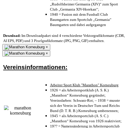
„Rudolfsheimer Germania (XIV)“ zum Sport
Club „Germania XIV-Horekan“;
1940 = Fusion mit dem Fussball Club
Baumgarten zum Sportclub „Germania“
Baumgarten und dabei aufgegangen
Download:
Im Downloadpaket sind 4 verschiedene Vektorgrafikformate (CDR,
AI EPS, PDF) und 3 Pixelgrafikformate (JPG, PNG, GIF) enthalten.
×
×
Vereinsinformationen:
Arbeiter Sport Klub "Marathon" Korneuburg
1926 = als Arbeitersportklub (A. S. K.)
„Marathon“ Korneuburg gegründet;
Vereinsfarben: Schwarz-Rot; – 1938 = musste
sich der Verein in Deutscher Turn und Reichs
Bund (D. T. R. B.) Korneuburg umbenennen;
1945 = als Arbeitersportclub (A. S. C.)
„Marathon“ Korneuburg von 1926 reaktiviert;
19?? = Namensänderung in Arbeitersportclub