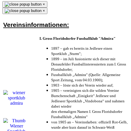
×
×
Vereinsinformationen:
I. Gross Floridsdorfer Fussballklub "Admira"
1897 – gab es bereits in Jedlesee einen
Sportklub „Sturm“;
1899 – im Juli fusionierte sich dieser mit
Donaufelder Fussballinteressierten zum I. Gross
Floridsdorfer
;
Fussballklub „Admira“ (Quelle: Allgemeine
Sport Zeitung, vom 04.03.1900);
1903 – löste sich der Verein wieder auf;
1905 – vereinigten sich die wilden Vereine
Burschenschaft „Einigkeit“ Jedlesee und
Jedleseer Sportklub „Vindobona“ und nahmen
dabei wieder
den ehemaligen Namen I. Gross Floridsdorfer
Fussballklub „Admira“
von 1905 an – Vereinsfarben: offiziell Rot-Gelb,
wurde aber kurz darauf in Schwarz-Weiß