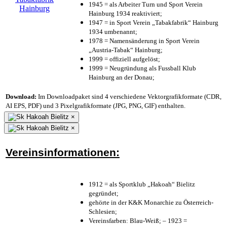
1945 = als Arbeiter Turn und Sport Verein
Hainburg 1934 reaktiviert;
1947 = in Sport Verein „Tabakfabrik“ Hainburg
1934 umbenannt;
1978 = Namensänderung in Sport Verein
„Austria-Tabak“ Hainburg;
1999 = offiziell aufgelöst;
1999 = Neugründung als Fussball Klub
Hainburg an der Donau;
Download:
Im Downloadpaket sind 4 verschiedene Vektorgrafikformate (CDR,
AI EPS, PDF) und 3 Pixelgrafikformate (JPG, PNG, GIF) enthalten.
×
×
Vereinsinformationen:
1912 = als Sportklub „Hakoah“ Bielitz
gegründet;
gehörte in der K&K Monarchie zu Österreich-
Schlesien;
Vereinsfarben: Blau-Weiß; – 1923 =