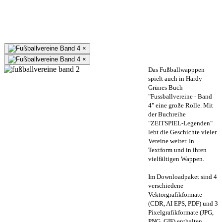
×
×
Das Fußballwapppen
spielt auch in Hardy
Grünes Buch
"Fussballvereine - Band
4" eine große Rolle. Mit
der Buchreihe
"ZEITSPIEL-Legenden"
lebt die Geschichte vieler
Vereine weiter. In
Textform und in ihren
vielfältigen Wappen.
Im Downloadpaket sind 4
verschiedene
Vektorgrafikformate
(CDR, AI EPS, PDF) und 3
Pixelgrafikformate (JPG,
PNG, GIF) enthalten.