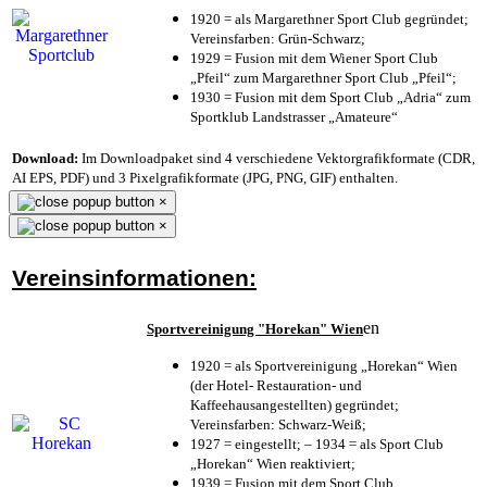
1920 = als Margarethner Sport Club gegründet;
Vereinsfarben: Grün-Schwarz;
1929 = Fusion mit dem Wiener Sport Club
„Pfeil“ zum Margarethner Sport Club „Pfeil“;
1930 = Fusion mit dem Sport Club „Adria“ zum
Sportklub Landstrasser „Amateure“
Download:
Im Downloadpaket sind 4 verschiedene Vektorgrafikformate (CDR,
AI EPS, PDF) und 3 Pixelgrafikformate (JPG, PNG, GIF) enthalten.
×
×
Vereinsinformationen:
en
Sportvereinigung "Horekan" Wien
1920 = als Sportvereinigung „Horekan“ Wien
(der Hotel- Restauration- und
Kaffeehausangestellten) gegründet;
Vereinsfarben: Schwarz-Weiß;
1927 = eingestellt; – 1934 = als Sport Club
„Horekan“ Wien reaktiviert;
1939 = Fusion mit dem Sport Club