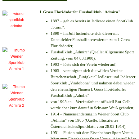
I. Gross Floridsdorfer Fussballklub "Admira"
1897 – gab es bereits in Jedlesee einen Sportklub
„Sturm“;
1899 – im Juli fusionierte sich dieser mit
Donaufelder Fussballinteressierten zum I. Gross
Floridsdorfer
;
Fussballklub „Admira“ (Quelle: Allgemeine Sport
Zeitung, vom 04.03.1900);
1903 – löste sich der Verein wieder auf;
1905 – vereinigten sich die wilden Vereine
Burschenschaft „Einigkeit“ Jedlesee und Jedleseer
Sportklub „Vindobona“ und nahmen dabei wieder
den ehemaligen Namen I. Gross Floridsdorfer
Fussballklub „Admira“
von 1905 an – Vereinsfarben: offiziell Rot-Gelb,
wurde aber kurz darauf in Schwarz-Weiß geändert;
1914 – Namensänderung in Wiener Sport Club
„Admira“ von 1905 (Quelle: Illustriertes
ÖsterreichischesSportblatt, vom 28.02.1914);
1951 – Fusion mit dem Eisenbahner Sport Verein
Wien zum Eisenbahner Sport Verein„Admira“ Wien