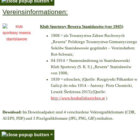
×
Vereinsinformationen:
Klub Sportowy Rewera Stanisławów (vor 1945)
1908 = als Towarzystwa Zabaw Ruchowych
„Rewera“ Polskiego Towarzystwa Gimnastycznego
Sokółw Stanisławowie gegründet – Vereinsfarben:
Rot-Schwarz;
04.1914 = Namensänderung in Stanisławowski
Klub Sportowy (S. K. S.) „Rewera“ Stanisławów
von 1908;
1939 = erloschen; (Quelle: Rozgrywki Piłkarskie w
Galicji do roku 1914 – Autorzy: Piotr Chomicki,
Leszek Śledziona 2015) (Quelle:
http://www.fussballabzeichen.at
)
Download:
Im Downloadpaket sind 4 verschiedene Vektorgrafikformate (CDR,
AI EPS, PDF) und 3 Pixelgrafikformate (JPG, PNG, GIF) enthalten.
×