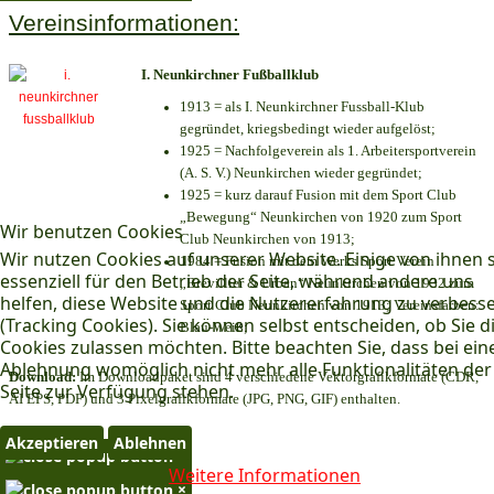
Vereinsinformationen:
I. Neunkirchner Fußballklub
1913 = als I. Neunkirchner Fussball-Klub
gegründet, kriegsbedingt wieder aufgelöst;
1925 = Nachfolgeverein als 1. Arbeitersportverein
(A. S. V.) Neunkirchen wieder gegründet;
1925 = kurz darauf Fusion mit dem Sport Club
„Bewegung“ Neunkirchen von 1920 zum Sport
Wir benutzen Cookies
Club Neunkirchen von 1913;
Wir nutzen Cookies auf unserer Website. Einige von ihnen 
1984 = Fusion mit dem Werks Sport Verein
essenziell für den Betrieb der Seite, während andere uns
„Brevillier & Urban“ Neunkirchen von 1932 zum
helfen, diese Website und die Nutzererfahrung zu verbess
Sport Club Neunkirchen von 1913; Vereinsfarben:
(Tracking Cookies). Sie können selbst entscheiden, ob Sie d
Blau-Weiß;
Cookies zulassen möchten. Bitte beachten Sie, dass bei ein
Ablehnung womöglich nicht mehr alle Funktionalitäten der
Download:
Im Downloadpaket sind 4 verschiedene Vektorgrafikformate (CDR,
Seite zur Verfügung stehen.
AI EPS, PDF) und 3 Pixelgrafikformate (JPG, PNG, GIF) enthalten.
Akzeptieren
Ablehnen
×
Weitere Informationen
×